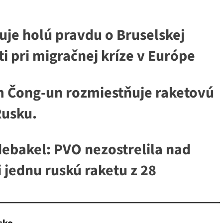
uje holú pravdu o Bruselskej
i pri migračnej kríze v Európe
m Čong-un rozmiestňuje raketovú
Rusku.
debakel: PVO nezostrelila nad
 jednu ruskú raketu z 28