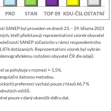
ti SANEP byl proveden ve dnech 23. – 29. března 2023
ých, kteří představují reprezentativní vzorek obyvatel
polečnosti SANEP zúčastnilo v rámci respondentního
11.876 dotázaných. Reprezentativní vzorek byl vybrán
demografickému rozložení obyvatel ČR dle údajů
el se pohybuje v rozmezí +-1,5%.
iangulační datovou metodou.
ických) preferencí vychází pouze z hlasů 66,7 %
odnutých voličů.
atné pouze v daný okamžik sběru dat.