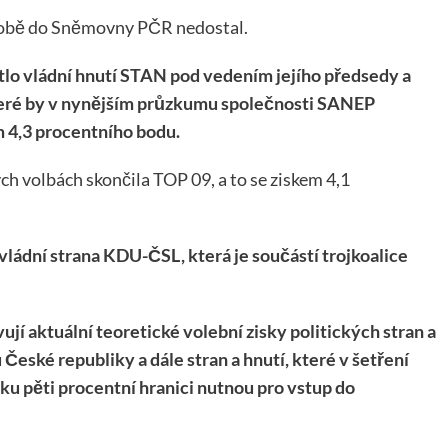
 době do Sněmovny PČR nedostal.
tlo vládní hnutí STAN pod vedením jejího předsedy a
teré by v nynějším průzkumu společnosti SANEP
m 4,3 procentního bodu.
 volbách skončila TOP 09, a to se ziskem 4,1
ládní strana KDU-ČSL, která je součástí trojkoalice
í aktuální teoretické volební zisky politických stran a
ské republiky a dále stran a hnutí, které v šetření
ku pěti procentní hranici nutnou pro vstup do