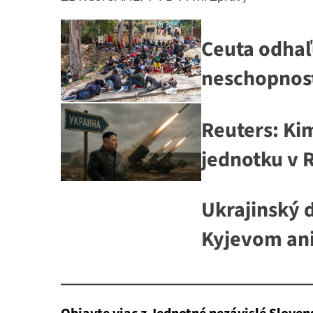
Ceuta odhaľ
neschopnost
Reuters: Ki
jednotku v 
Ukrajinský 
Kyjevom ani