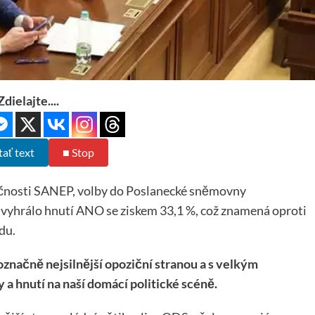
Zdielajte....
tať text
■ Stop
ečnosti SANEP, volby do Poslanecké sněmovny
vyhrálo hnutí ANO se ziskem 33,1 %, což znamená oproti
du.
načně nejsilnější opoziční stranou a s velkým
 a hnutí na naší domácí politické scéně.