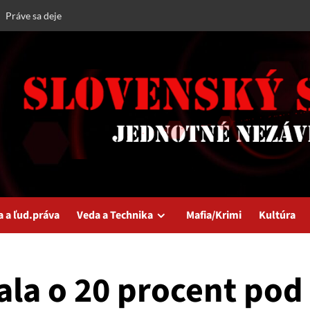
Práve sa deje
a a ľud.práva
Veda a Technika
Mafia/Krimi
Kultúra
ala o 20 procent pod