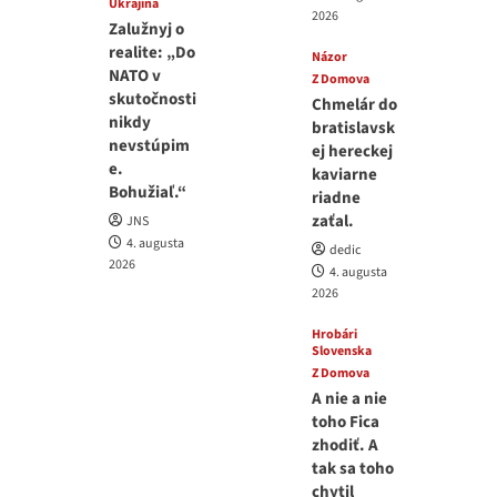
Ukrajina
2026
Zalužnyj o
realite: „Do
Názor
NATO v
Z Domova
skutočnosti
Chmelár do
nikdy
bratislavsk
nevstúpim
ej hereckej
e.
kaviarne
Bohužiaľ.“
riadne
zaťal.
JNS
4. augusta
dedic
2026
4. augusta
2026
Hrobári
Slovenska
Z Domova
A nie a nie
toho Fica
zhodiť. A
tak sa toho
chytil