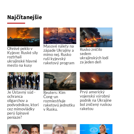
Najčítanejšie
Masové nálety na
Ohnivé peklo v
Rusko zničilo
západe Ukrajiny a
Kyjeve: Ruské sily
sedem
mimo nej. Rusko
roztrhali
ukrajinských lodí
ruší kyjevský
ukrajinské hlavné
za jeden deň
raketový program
mesto na kusy
Prvý americký
Je Ústavný súd -
Reuters: Kim
vojenský výrobný
ochranca
Čong-un
podnik na Ukrajine
oligarchov a
rozmiestňuje
bol zničený ruskou
podvodníkov, ktorí
raketovú jednotku
raketou
cez mimovládky
v Rusku.
perú špinavé
peniaze?