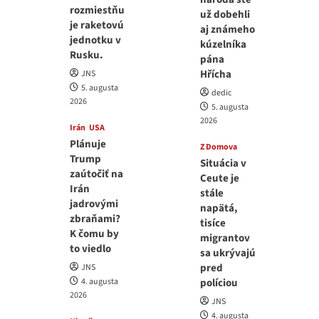
rozmiestňu
už dobehli
je raketovú
aj známeho
jednotku v
kúzelníka
Rusku.
pána
Hřícha
JNS
5. augusta
dedic
2026
5. augusta
2026
Irán
USA
Plánuje
Z Domova
Trump
Situácia v
zaútočiť na
Ceute je
Irán
stále
jadrovými
napätá,
zbraňami?
tisíce
K čomu by
migrantov
to viedlo
sa ukrývajú
pred
JNS
4. augusta
políciou
2026
JNS
4. augusta