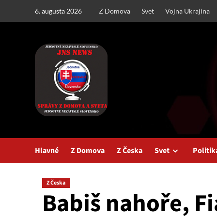
Skip
6. augusta 2026
Z Domova
Svet
Vojna Ukrajina
to
content
Hlavné
Z Domova
Z Česka
Svet
Politik
Z Česka
Babiš nahoře, Fi