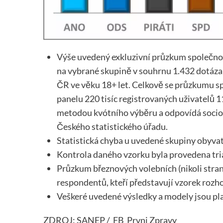
Výše uvedený exkluzivní průzkum společnos
na vybrané skupině v souhrnu 1.432 dotázan
ČR ve věku 18+ let. Celkově se průzkumu s
panelu 220 tisíc registrovaných uživatelů 
metodou kvótního výběru a odpovídá socio
Českého statistického úřadu.
Statistická chyba u uvedené skupiny obyvat
Kontrola daného vzorku byla provedena tr
Průzkum březnových volebních (nikoli stran
respondentů, kteří představují vzorek rozh
Veškeré uvedené výsledky a modely jsou pl
ZDROJ: SANEP / FB Prvni Zpravy