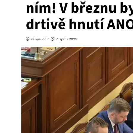
ním! V březnu b
drtivě hnutí AN
velkyrudolf
7. apríla 2023