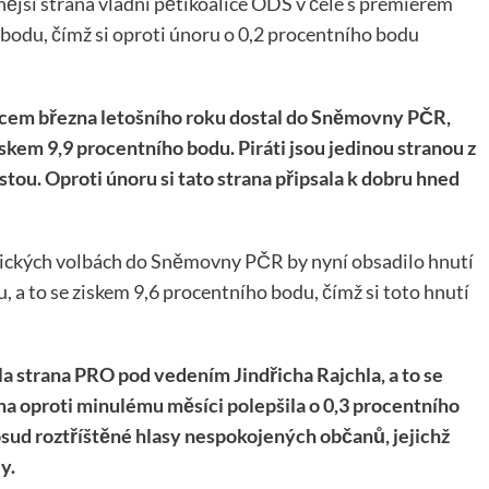
ější strana vládní pětikoalice ODS v čele s premiérem
 bodu, čímž si oproti únoru o 0,2 procentního bodu
ncem března letošního roku dostal do Sněmovny PČR,
iskem 9,9 procentního bodu. Piráti jsou jedinou stranou z
stou. Oproti únoru si tato strana připsala k dobru hned
ických volbách do Sněmovny PČR by nyní obsadilo hnutí
a to se ziskem 9,6 procentního bodu, čímž si toto hnutí
a strana PRO pod vedením Jindřicha Rajchla, a to se
ana oproti minulému měsíci polepšila o 0,3 procentního
osud roztříštěné hlasy nespokojených občanů, jejichž
y.