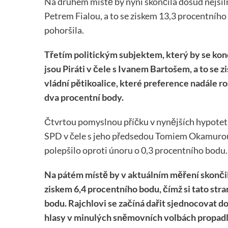
Na druhém místě by nyní skončila dosud nejsiln
Petrem Fialou, a to se ziskem 13,3 procentního
pohoršila.
Třetím politickým subjektem, který by se ko
jsou Piráti v čele s Ivanem Bartošem, a to se z
vládní pětikoalice, které preference nadále ro
dva procentní body.
Čtvrtou pomyslnou příčku v nynějších hypotet
SPD v čele s jeho předsedou Tomiem Okamurou, 
polepšilo oproti únoru o 0,3 procentního bodu.
Na pátém místě by v aktuálním měření skončil
ziskem 6,4 procentního bodu, čímž si tato str
bodu. Rajchlovi se začíná dařit sjednocovat d
hlasy v minulých sněmovních volbách propadl