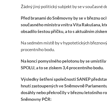
Žádný jiný politický subjekt by se v současné
Před branami do Sněmovny by se v březnu oci
současného ministra vnitra Víta Rakušana, k
obsadilo šestou příčku, a to s aktuálním ziske
Na sedmém místě by v hypotetických březnových
procentního bodu.
Na konci pomyslného pelotonu by se umístila v
SPOLU, a to se ziskem 3,4 procentního bodu.
Výsledky šetření společnosti SANEP představuj
hnutí zastoupených ve Sněmovně Parlamentu Če
dosáhly nebo překročily v březnu letošního ro
Sněmovny PČR: