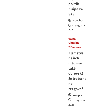
politik
Krúpa zo
SAS
moechus
4. augusta
2026
Vojna
Ukrajina
Z Domova
Klamstvá
našich
médií sú
také
obrovské,
že treba na
ne
reagovať
trikopce
4. augusta
2026