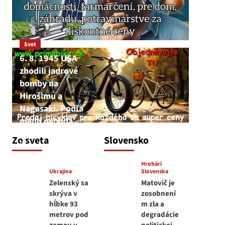
Svet
6. 8. 1945 USA
zhodili jadrové
bomby na
Hirošimu a
Nagasaki. Podľa
médií nehoda
JNS
Zo sveta
Slovensko
6. augusta 2026
Hrobári
Ukrajina
Slovenska
Zelenský sa
Matovič je
skrýva v
zosobnení
hĺbke 93
m zla a
metrov pod
degradácie