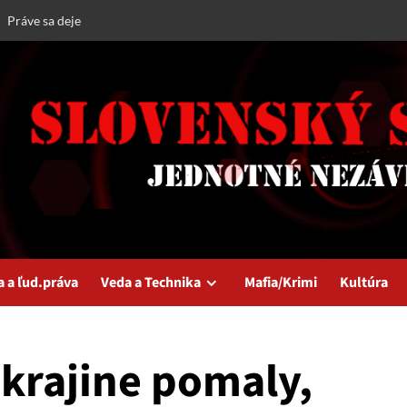
Práve sa deje
a a ľud.práva
Veda a Technika
Mafia/Krimi
Kultúra
krajine pomaly,