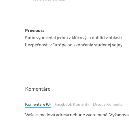
Post
Previous:
Putin vypovedal jednu z kľúčových dohôd v oblasti
navigation
bezpečnosti v Európe od skončenia studenej vojny
Komentáre
Komentáre (0)
Facebook Komenty
Disqus Komenty
Vaša e-mailová adresa nebude zverejnená.
Vyžadovan