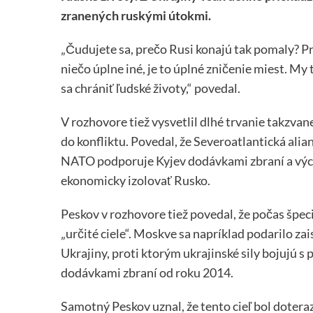
zranených ruskými útokmi.
„Čudujete sa, prečo Rusi konajú tak pomaly? Pr
niečo úplne iné, je to úplné zničenie miest. My
sa chrániť ľudské životy,“ povedal.
V rozhovore tiež vysvetlil dlhé trvanie takzvan
do konfliktu. Povedal, že Severoatlantická alia
NATO podporuje Kyjev dodávkami zbraní a výcv
ekonomicky izolovať Rusko.
Peskov v rozhovore tiež povedal, že počas špec
„určité ciele“. Moskve sa napríklad podarilo 
Ukrajiny, proti ktorým ukrajinské sily bojujú 
dodávkami zbraní od roku 2014.
Samotný Peskov uznal, že tento cieľ bol dotera