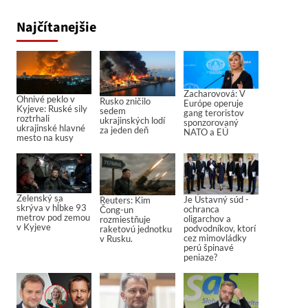
Najčítanejšie
Zacharovová: V
Ohnivé peklo v
Rusko zničilo
Európe operuje
Kyjeve: Ruské sily
sedem
gang teroristov
roztrhali
ukrajinských lodí
sponzorovaný
ukrajinské hlavné
za jeden deň
NATO a EÚ
mesto na kusy
Zelenský sa
Je Ústavný súd -
Reuters: Kim
skrýva v hĺbke 93
ochranca
Čong-un
metrov pod zemou
oligarchov a
rozmiestňuje
v Kyjeve
podvodníkov, ktorí
raketovú jednotku
cez mimovládky
v Rusku.
perú špinavé
peniaze?