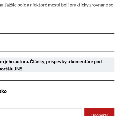
najťažšie boje a niektoré mestá boli prakticky zrovnané so
m jeho autora. Články, príspevky a komentáre pod
portálu JNS
.
sko
Odoberať