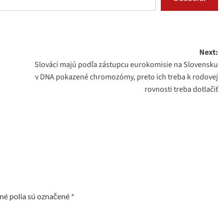
Next:
Slováci majú podľa zástupcu eurokomisie na Slovensku
v DNA pokazené chromozómy, preto ich treba k rodovej
rovnosti treba dotlačiť
é polia sú označené
*