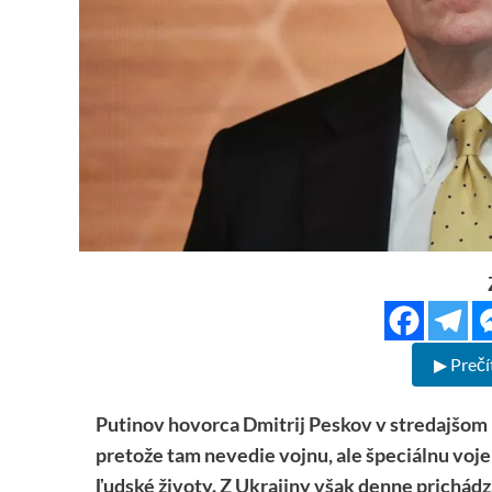
▶ Prečí
Putinov hovorca Dmitrij Peskov v stredajšom 
pretože tam nevedie vojnu, ale špeciálnu vojen
ľudské životy. Z Ukrajiny však denne prichád