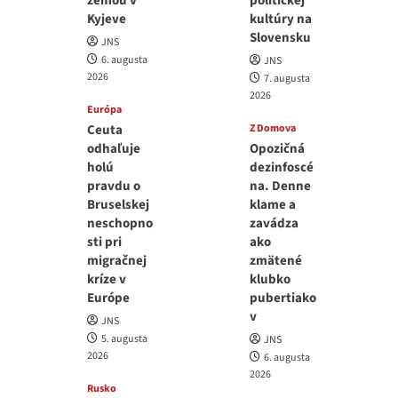
zemou v
politickej
Kyjeve
kultúry na
Slovensku
JNS
6. augusta
JNS
2026
7. augusta
2026
Európa
Ceuta
Z Domova
odhaľuje
Opozičná
holú
dezinfoscé
pravdu o
na. Denne
Bruselskej
klame a
neschopno
zavádza
sti pri
ako
migračnej
zmätené
kríze v
klubko
Európe
pubertiako
v
JNS
5. augusta
JNS
2026
6. augusta
2026
Rusko