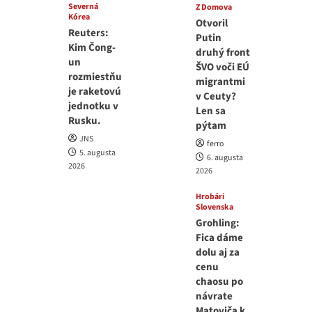
Severná
Z Domova
Kórea
Otvoril
Reuters:
Putin
Kim Čong-
druhý front
un
ŠVO voči EÚ
rozmiestňu
migrantmi
je raketovú
v Ceuty?
jednotku v
Len sa
Rusku.
pýtam
JNS
ferro
5. augusta
6. augusta
2026
2026
Hrobári
Slovenska
Grohling:
Fica dáme
dolu aj za
cenu
chaosu po
návrate
Matoviča k