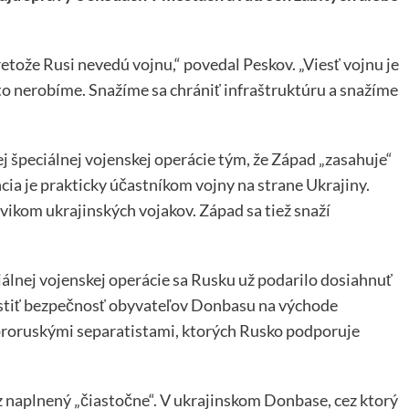
etože Rusi nevedú vojnu,“ povedal Peskov. „Viesť vojnu je
 to nerobíme. Snažíme sa chrániť infraštruktúru a snažíme
ej špeciálnej vojenskej operácie tým, že Západ „zasahuje“
ncia je prakticky účastníkom vojny na strane Ukrajiny.
ikom ukrajinských vojakov. Západ sa tiež snaží
iálnej vojenskej operácie sa Rusku už podarilo dosiahnuť
zaistiť bezpečnosť obyvateľov Donbasu na východe
s proruskými separatistami, ktorých Rusko podporuje
z naplnený „čiastočne“. V ukrajinskom Donbase, cez ktorý