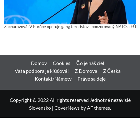
Zacharovová: V Európe operuje gang teroristov sponzorovaný NATO a EÚ
Domov
Cookies
Čo je náš ciel
Vaša podpora je kľúčová!
Z Domova
Z Česka
Kontakt/Námety
Práve sa deje
Copyright © 2022 All rights reserved Jednotné nezávislé
Slovensko
|
CoverNews
by AF themes.