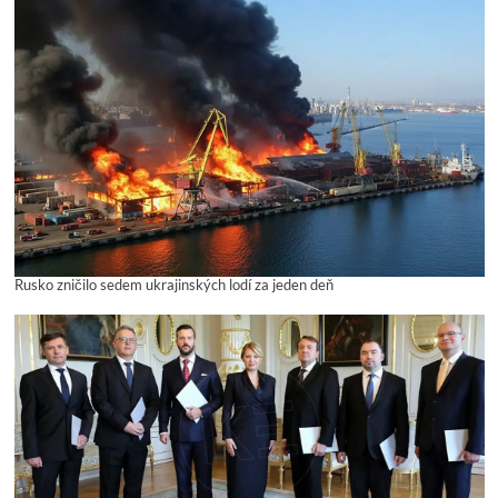
Rusko zničilo sedem ukrajinských lodí za jeden deň