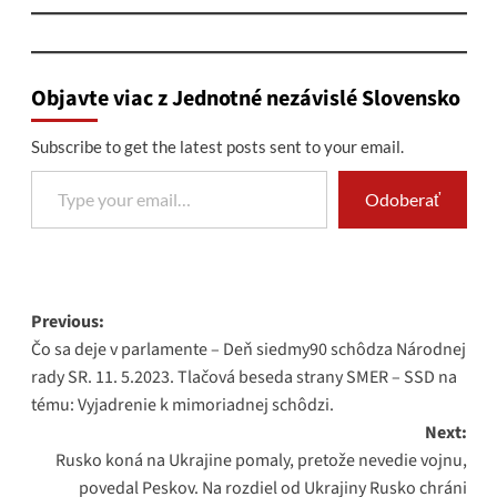
Objavte viac z Jednotné nezávislé Slovensko
Subscribe to get the latest posts sent to your email.
Type your email…
Odoberať
Post
Previous:
Čo sa deje v parlamente – Deň siedmy90 schôdza Národnej
navigation
rady SR. 11. 5.2023. Tlačová beseda strany SMER – SSD na
tému: Vyjadrenie k mimoriadnej schôdzi.
Next:
Rusko koná na Ukrajine pomaly, pretože nevedie vojnu,
povedal Peskov. Na rozdiel od Ukrajiny Rusko chráni