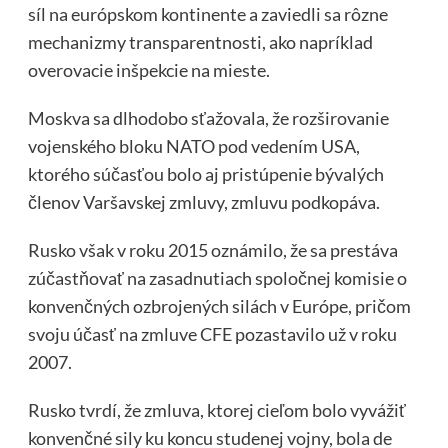
síl na európskom kontinente a zaviedli sa rôzne
mechanizmy transparentnosti, ako napríklad
overovacie inšpekcie na mieste.
Moskva sa dlhodobo sťažovala, že rozširovanie
vojenského bloku NATO pod vedením USA,
ktorého súčasťou bolo aj pristúpenie bývalých
členov Varšavskej zmluvy, zmluvu podkopáva.
Rusko však v roku 2015 oznámilo, že sa prestáva
zúčastňovať na zasadnutiach spoločnej komisie o
konvenčných ozbrojených silách v Európe, pričom
svoju účasť na zmluve CFE pozastavilo už v roku
2007.
Rusko tvrdí, že zmluva, ktorej cieľom bolo vyvážiť
konvenčné sily ku koncu studenej vojny, bola de