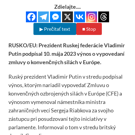
Zdielajte....
▶ Prečítať text
■ Stop
RUSKO/EU: Prezident Ruskej federácie Vladimir
Putin podpísal 10. mája 2023 výnos o vypovedaní
zmluvy o konvenčných silách v Európe.
Ruský prezident Vladimir Putin v stredu podpísal
výnos, ktorým nariadil vypovedať Zmluvu o
konvenčných ozbrojených silách v Európe (CFE) a
výnosom vymenoval námestníka ministra
zahraničných vecí Sergeja Riabkova za svojho
zástupcu pri posudzovaní tejto iniciatívy v
parlamente. Informoval o tom v stredu britský