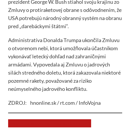
prezident George W. Bush stiahol svoju krajinu zo
Zmluvy o protiraketovej obrane s odôvodnením, že
USA potrebujú národný obranný systém na obranu
pred „darebáckymi štátmi“.
Administratíva Donalda Trumpa ukončila Zmluvu
o otvorenom nebi, ktorá umožňovala účastníkom
vykonávať letecký dohľad nad zahraničnými
armádami. Vypovedala aj Zmluvu o jadrových
silách stredného doletu, ktorá zakazovala niektoré
pozemné rakety, považované za riziko
neúmyselného jadrového konfliktu.
ZDROJ: hnonline.sk / rt.com / InfoVojna
Chcem prispieť na chod stránky JNS