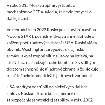
V roku 2015 Moskva úplne vystúpila z
mechanizmov CFE a uviedla, že nevidí zmysel v
ďalšej účasti.
Vo februári roku 2023 Rusko pozastavilo účasť na
Novom START, poslednej dvojstrannej dohode o
znížení počtu jadrových zbraní s USA. Ruská vláda
obvinila Washington, že využíva ukrajinskú
armádu ako zástupnú silu na útoky na letiská, na
ktorých sa nachádzajú ruské bombardéry s dlhým
doletom schopné niesť jadrové zbrane, a že blokuje
ruské inšpekcie amerických jadrových zariadení.
USA predtým odstúpili od niekoľkých ďalších
zmlúv s Ruskom, ktoré boli zamerané na
zabezpečenie strategickej stability. V roku 2002