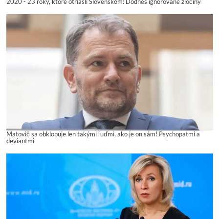
2020 - 23 roky, ktoré otriasli Slovenskom: Dodnes ignorované zločiny
Matovič sa obklopuje len takými ľuďmi, ako je on sám! Psychopatmi a
deviantmi