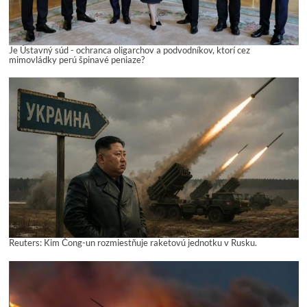
Je Ústavný súd - ochranca oligarchov a podvodníkov, ktorí cez
mimovládky perú špinavé peniaze?
Reuters: Kim Čong-un rozmiestňuje raketovú jednotku v Rusku.