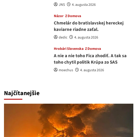
JNS
4. augusta 2026
Názor
Z Domova
Chmelár do bratislavskej hereckej
kaviarne riadne zaťal.
dedic
4. augusta 2026
Hrobári Slovenska
Z Domova
A nie a nie toho Fica zhodiť. A tak sa
toho chytil politik Krúpa zo SAS
moechus
4. augusta 2026
Najčítanejšie