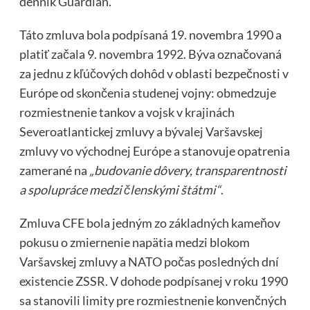
denník Guardian.
Táto zmluva bola podpísaná 19. novembra 1990 a
platiť začala 9. novembra 1992. Býva označovaná
za jednu z kľúčových dohôd v oblasti bezpečnosti v
Európe od skončenia studenej vojny: obmedzuje
rozmiestnenie tankov a vojsk v krajinách
Severoatlantickej zmluvy a bývalej Varšavskej
zmluvy vo východnej Európe a stanovuje opatrenia
zamerané na
„budovanie dôvery, transparentnosti
a spolupráce medzi členskými štátmi“
.
Zmluva CFE bola jedným zo základných kameňov
pokusu o zmiernenie napätia medzi blokom
Varšavskej zmluvy a NATO počas posledných dní
existencie ZSSR. V dohode podpísanej v roku 1990
sa stanovili limity pre rozmiestnenie konvenčných