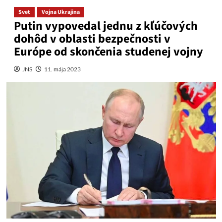
Svet
Vojna Ukrajina
Putin vypovedal jednu z kľúčových
dohôd v oblasti bezpečnosti v
Európe od skončenia studenej vojny
JNS
11. mája 2023