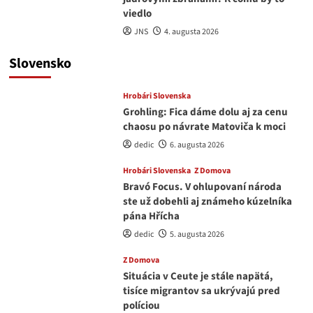
viedlo
JNS
4. augusta 2026
Slovensko
Hrobári Slovenska
Grohling: Fica dáme dolu aj za cenu
chaosu po návrate Matoviča k moci
dedic
6. augusta 2026
Hrobári Slovenska
Z Domova
Bravó Focus. V ohlupovaní národa
ste už dobehli aj známeho kúzelníka
pána Hřícha
dedic
5. augusta 2026
Z Domova
Situácia v Ceute je stále napätá,
tisíce migrantov sa ukrývajú pred
políciou