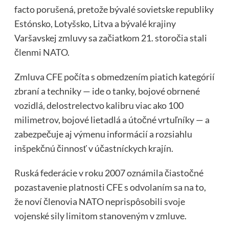
facto porušená, pretože bývalé sovietske republiky
Estónsko, Lotyšsko, Litva a bývalé krajiny
Varšavskej zmluvy sa začiatkom 21. storočia stali
členmi NATO.
Zmluva CFE počíta s obmedzením piatich kategórií
zbraní a techniky — ide o tanky, bojové obrnené
vozidlá, delostrelectvo kalibru viac ako 100
milimetrov, bojové lietadlá a útočné vrtuľníky — a
zabezpečuje aj výmenu informácií a rozsiahlu
inšpekčnú činnosť v účastníckych krajín.
Ruská federácie v roku 2007 oznámila čiastočné
pozastavenie platnosti CFE s odvolaním sa na to,
že noví členovia NATO neprispôsobili svoje
vojenské sily limitom stanoveným v zmluve.