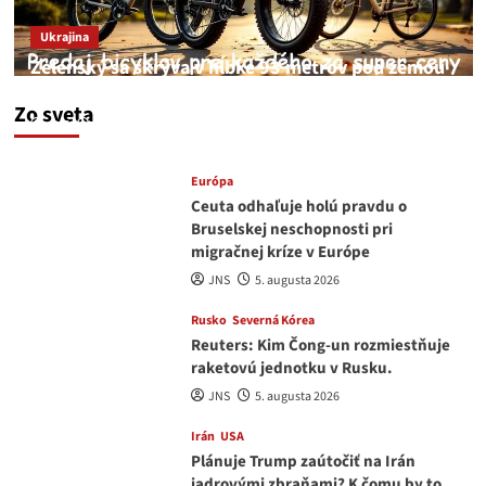
Ukrajina
Zelenský sa skrýva v hĺbke 93 metrov pod zemou
v Kyjeve
Zo sveta
JNS
6. augusta 2026
Európa
Ceuta odhaľuje holú pravdu o
Bruselskej neschopnosti pri
migračnej kríze v Európe
JNS
5. augusta 2026
Rusko
Severná Kórea
Reuters: Kim Čong-un rozmiestňuje
raketovú jednotku v Rusku.
JNS
5. augusta 2026
Irán
USA
Plánuje Trump zaútočiť na Irán
jadrovými zbraňami? K čomu by to