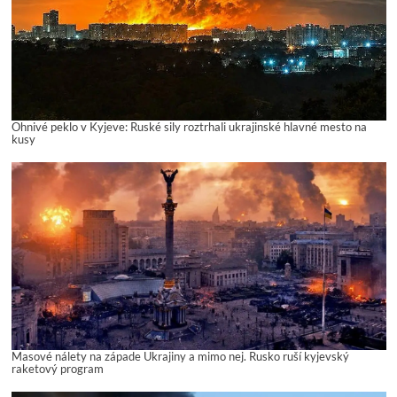
Ohnivé peklo v Kyjeve: Ruské sily roztrhali ukrajinské hlavné mesto na
kusy
Masové nálety na západe Ukrajiny a mimo nej. Rusko ruší kyjevský
raketový program