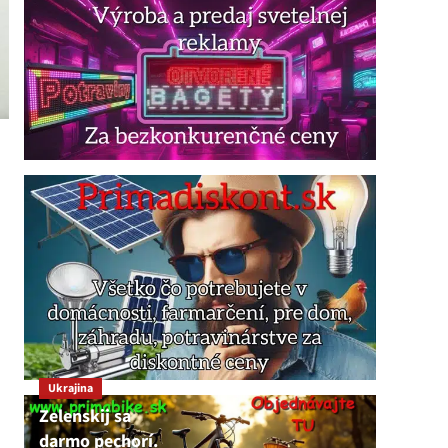
Ukrajina
Zelenskij sa
darmo pechorí.