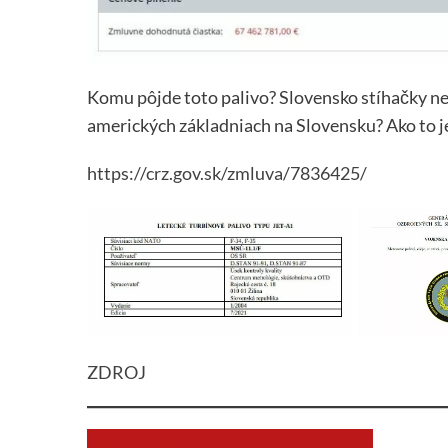
Komu pôjde toto palivo? Slovensko stíhačky n
amerických základniach na Slovensku? Ako to 
https://crz.gov.sk/zmluva/7836425/
ZDROJ
Chcem prispieť na chod stránky JNS