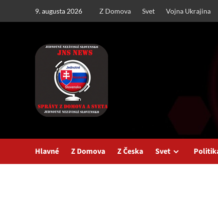
Skip
9. augusta 2026
Z Domova
Svet
Vojna Ukrajina
to
content
Hlavné
Z Domova
Z Česka
Svet
Politik