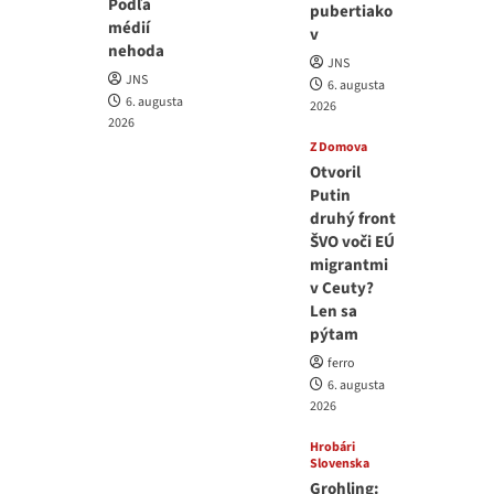
Podľa
pubertiako
médií
v
nehoda
JNS
JNS
6. augusta
6. augusta
2026
2026
Z Domova
Otvoril
Putin
druhý front
ŠVO voči EÚ
migrantmi
v Ceuty?
Len sa
pýtam
ferro
6. augusta
2026
Hrobári
Slovenska
Grohling: