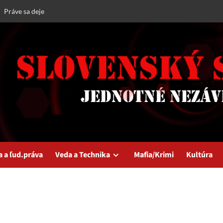
Práve sa deje
a a ľud.práva
Veda a Technika
Mafia/Krimi
Kultúra