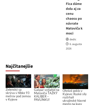
Fica dáme
dolu aj za
cenu
chaosu po
návrate
Matoviča k
moci
dedic
6. augusta
2026
Najčítanejšie
Zelenský sa
Gašpar vytiahol na
Ohnivé peklo v
skrýva v hĺbke 93
Matoviča ŤAŽKÝ
Kyjeve: Ruské sily
metrov pod zemou
KALIBER –
roztrhali
v Kyjeve
PAVLÍNKU!
ukrajinské hlavné
mesto na kusy