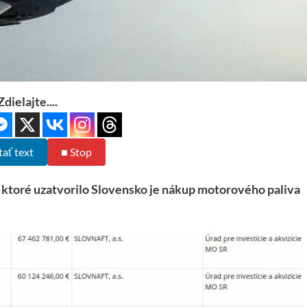
Zdielajte....
tať text
■ Stop
toré uzatvorilo Slovensko je nákup motorového paliva