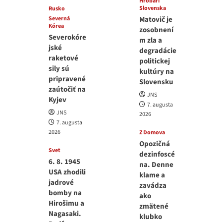
Hrobári
Slovenska
Rusko
Severná
Matovič je
Kórea
zosobnení
Severokóre
m zla a
jské
degradácie
raketové
politickej
sily sú
kultúry na
pripravené
Slovensku
zaútočiť na
JNS
Kyjev
7. augusta
JNS
2026
7. augusta
2026
Z Domova
Opozičná
Svet
dezinfoscé
6. 8. 1945
na. Denne
USA zhodili
klame a
jadrové
zavádza
bomby na
ako
Hirošimu a
zmätené
Nagasaki.
klubko