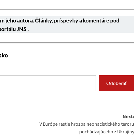
m jeho autora. Články, príspevky a komentáre pod
portálu JNS
.
sko
Odoberať
Next:
V Európe rastie hrozba neonacistického teroru
pochádzajúceho z Ukrajiny