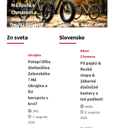
Má spolu s
Chmarom a
Drapatým nad
čím rozmýšľať
medvedar
Zo sveta
Slovensko
8. augusta 2026
Názor
Ukrajina
Z Domova
Potopí Oľha
PS pajáci &
Stefanišina
Ruská
Zelenského
stopa &
? Má
Zákerné
Ukrajina a
diaľničné
EU
kamery a
korupciu v
iné podlosti
krvi?
dedic
JNS
8. augusta
7. augusta
2026
2026