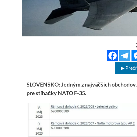
▶ Prečí
SLOVENSKO: Jedným z najväčšich obchodov, k
pre stíhačky NATO F-35.