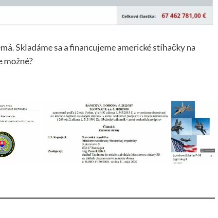
emá. Skladáme sa a financujeme americké stíhačky na
je možné?