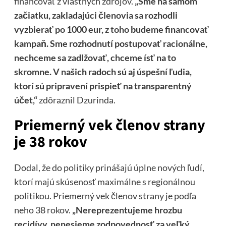
financovať z vlastných zdrojov.
„Sme na samom
začiatku, zakladajúci členovia sa rozhodli
vyzbierať po 1000 eur, z toho budeme financovať
kampaň. Sme rozhodnutí postupovať racionálne,
nechceme sa zadlžovať, chceme ísť na to
skromne. V našich radoch sú aj úspešní ľudia,
ktorí sú pripravení prispieť na transparentný
účet,“
zdôraznil Dzurinda.
Priemerný vek členov strany
je 38 rokov
Dodal, že do politiky prinášajú úplne nových ľudí,
ktorí majú skúsenosť maximálne s regionálnou
politikou. Priemerný vek členov strany je podľa
neho 38 rokov.
„Nereprezentujeme hrozbu
recidívy, nenesieme zodpovednosť za veľký