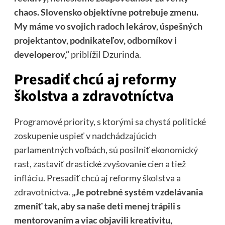
chaos. Slovensko objektívne potrebuje zmenu.
My máme vo svojich radoch lekárov, úspešných
projektantov, podnikateľov, odborníkov i
developerov,“
priblížil Dzurinda.
Presadiť chcú aj reformy
školstva a zdravotníctva
Programové priority, s ktorými sa chystá politické
zoskupenie uspieť v nadchádzajúcich
parlamentných voľbách, sú posilniť ekonomický
rast, zastaviť drastické zvyšovanie cien a tiež
infláciu. Presadiť chcú aj reformy školstva a
zdravotníctva.
„Je potrebné systém vzdelávania
zmeniť tak, aby sa naše deti menej trápili s
mentorovaním a viac objavili kreativitu,