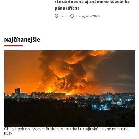
ste už dobehli aj známeho kúzelníka
pána Hřícha
dedic
5. augusta 2026
Najčítanejšie
Ohnivé peklo v Kyjeve: Ruské sily roztrhali ukrajinské hlavné mesto na
kusy