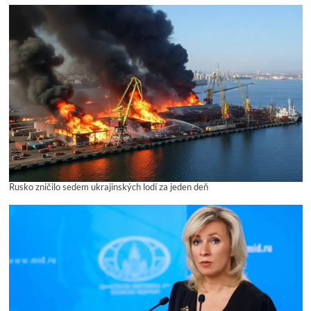
Rusko zničilo sedem ukrajinských lodí za jeden deň