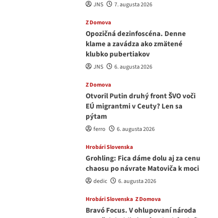
JNS
7. augusta 2026
Z Domova
Opozičná dezinfoscéna. Denne
klame a zavádza ako zmätené
klubko pubertiakov
JNS
6. augusta 2026
Z Domova
Otvoril Putin druhý front ŠVO voči
EÚ migrantmi v Ceuty? Len sa
pýtam
ferro
6. augusta 2026
Hrobári Slovenska
Grohling: Fica dáme dolu aj za cenu
chaosu po návrate Matoviča k moci
dedic
6. augusta 2026
Hrobári Slovenska
Z Domova
Bravó Focus. V ohlupovaní národa