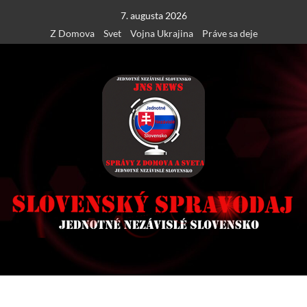
Skip
7. augusta 2026
to
Z Domova
Svet
Vojna Ukrajina
Práve sa deje
content