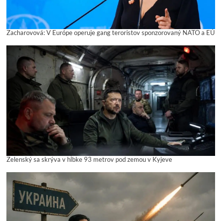
Zacharovová: V Európe operuje gang teroristov sponzorovaný NATO a EÚ
Zelenský sa skrýva v hĺbke 93 metrov pod zemou v Kyjeve