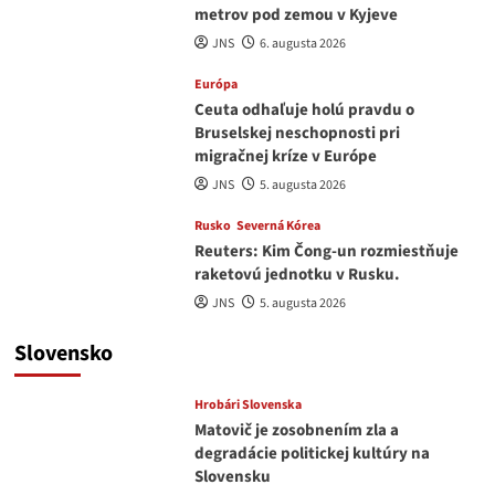
metrov pod zemou v Kyjeve
JNS
6. augusta 2026
Európa
Ceuta odhaľuje holú pravdu o
Bruselskej neschopnosti pri
migračnej kríze v Európe
JNS
5. augusta 2026
Rusko
Severná Kórea
Reuters: Kim Čong-un rozmiestňuje
raketovú jednotku v Rusku.
JNS
5. augusta 2026
Slovensko
Hrobári Slovenska
Matovič je zosobnením zla a
degradácie politickej kultúry na
Slovensku