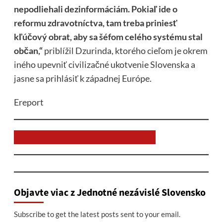
nepodliehali dezinformáciám. Pokiaľ ide o
reformu zdravotníctva, tam treba priniesť
kľúčový obrat, aby sa šéfom celého systému stal
občan,“
priblížil Dzurinda, ktorého cieľom je okrem
iného upevniť civilizačné ukotvenie Slovenska a
jasne sa prihlásiť k západnej Európe.
Ereport
Chcem prispieť na chod stránky JNS
Objavte viac z Jednotné nezávislé Slovensko
Subscribe to get the latest posts sent to your email.