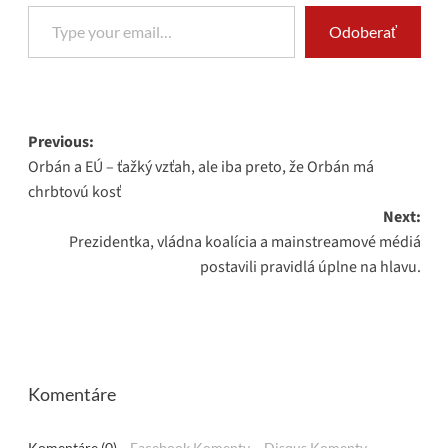
Type your email…
Odoberať
Post
Previous:
Orbán a EÚ – ťažký vzťah, ale iba preto, že Orbán má
navigation
chrbtovú kosť
Next:
Prezidentka, vládna koalícia a mainstreamové médiá
postavili pravidlá úplne na hlavu.
Komentáre