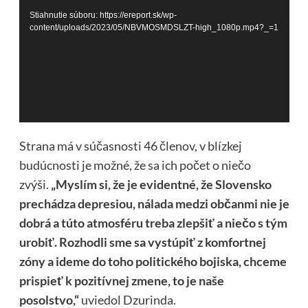
Stiahnutie súboru: https://ereport.sk/wp-
content/uploads/2023/05/NBVMOSMDSLZT-high_1080p.mp4?_=1
Strana má v súčasnosti 46 členov, v blízkej
budúcnosti je možné, že sa ich počet o niečo
zvýši.
„Myslím si, že je evidentné, že Slovensko
prechádza depresiou, nálada medzi občanmi nie je
dobrá a túto atmosféru treba zlepšiť a niečo s tým
urobiť. Rozhodli sme sa vystúpiť z komfortnej
zóny a ideme do toho politického bojiska, chceme
prispieť k pozitívnej zmene, to je naše
posolstvo,“
uviedol Dzurinda.