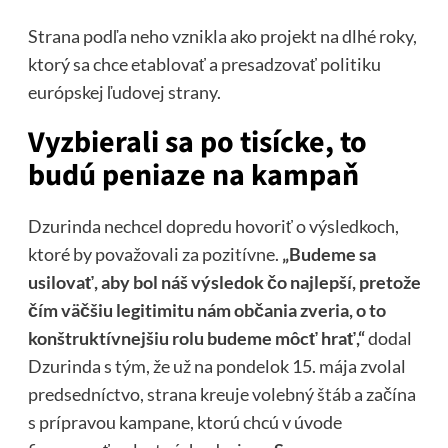
Strana podľa neho vznikla ako projekt na dlhé roky,
ktorý sa chce etablovať a presadzovať politiku
európskej ľudovej strany.
Vyzbierali sa po tisícke, to
budú peniaze na kampaň
Dzurinda nechcel dopredu hovoriť o výsledkoch,
ktoré by považovali za pozitívne.
„Budeme sa
usilovať, aby bol náš výsledok čo najlepší, pretože
čím väčšiu legitimitu nám občania zveria, o to
konštruktívnejšiu rolu budeme môcť hrať,“
dodal
Dzurinda s tým, že už na pondelok 15. mája zvolal
predsedníctvo, strana kreuje volebný štáb a začína
s prípravou kampane, ktorú chcú v úvode