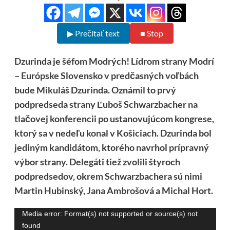
▶ Prečítať text
■ Stop
Dzurinda je šéfom Modrých! Lídrom strany Modrí
– Európske Slovensko v predčasných voľbách
bude Mikuláš Dzurinda. Oznámil to prvý
podpredseda strany Ľuboš Schwarzbacher na
tlačovej konferencii po ustanovujúcom kongrese,
ktorý sa v nedeľu konal v Košiciach. Dzurinda bol
jediným kandidátom, ktorého navrhol prípravný
výbor strany. Delegáti tiež zvolili štyroch
podpredsedov, okrem Schwarzbachera sú nimi
Martin Hubinský, Jana Ambrošová a Michal Hort.
Video
Media error: Format(s) not supported or source(s) not
found
prehrávač