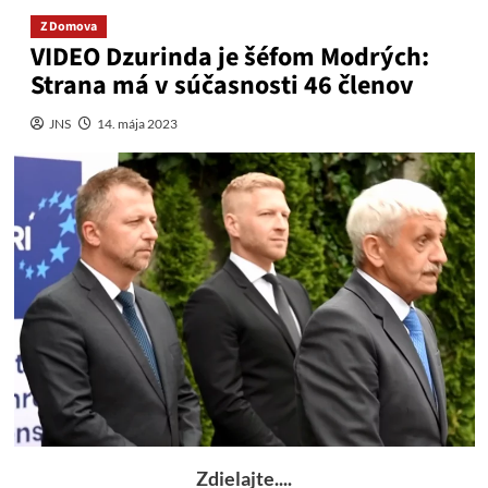
Z Domova
VIDEO Dzurinda je šéfom Modrých:
Strana má v súčasnosti 46 členov
JNS
14. mája 2023
Zdielajte....