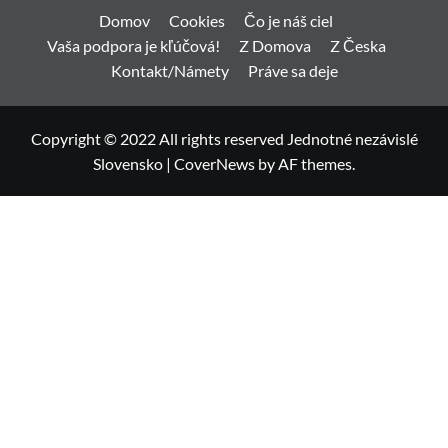
Domov
Cookies
Čo je náš ciel
Vaša podpora je kľúčová!
Z Domova
Z Česka
Kontakt/Námety
Práve sa deje
Copyright © 2022 All rights reserved Jednotné nezávislé
Slovensko
|
CoverNews
by AF themes.