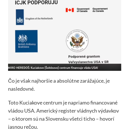
Čo je však najhoršie a absolútne zarážajúce, je
nasledovné.
Toto Kuciakove centrum je napriamo financované
vládou USA. Americký register vládnych výdavkov
– o ktorom sú na Slovensku všetci ticho – hovorí
jasnou rečou.