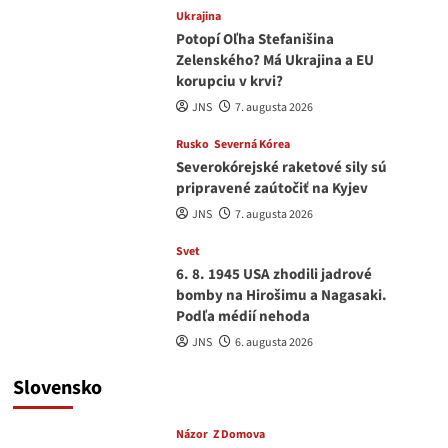
Ukrajina
Potopí Oľha Stefanišina
Zelenského? Má Ukrajina a EU
korupciu v krvi?
JNS
7. augusta 2026
Rusko
Severná Kórea
Severokórejské raketové sily sú
pripravené zaútočiť na Kyjev
JNS
7. augusta 2026
Svet
6. 8. 1945 USA zhodili jadrové
bomby na Hirošimu a Nagasaki.
Podľa médií nehoda
JNS
6. augusta 2026
Slovensko
Názor
Z Domova