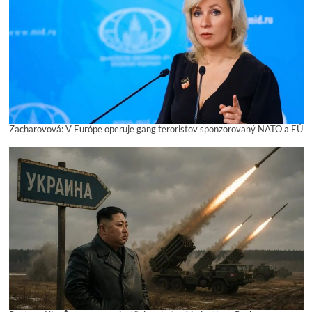
Zacharovová: V Európe operuje gang teroristov sponzorovaný NATO a EÚ