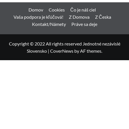
Domov
Cookies
Čo je náš ciel
Vaša podpora je kľúčová!
Z Domova
Z Česka
Kontakt/Námety
Práve sa deje
Copyright © 2022 All rights reserved Jednotné nezávislé
Slovensko
|
CoverNews
by AF themes.