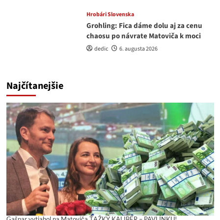
Hrobári Slovenska
Grohling: Fica dáme dolu aj za cenu
chaosu po návrate Matoviča k moci
dedic
6. augusta 2026
Najčítanejšie
Gašpar vytiahol na Matoviča ŤAŽKÝ KALIBER – PAVLÍNKU!