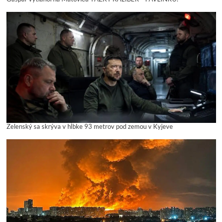
Zelenský sa skrýva v hĺbke 93 metrov pod zemou v Kyjeve