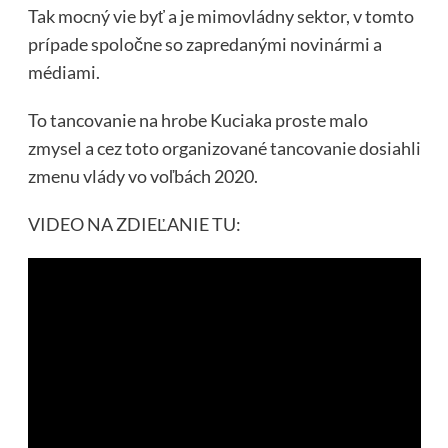
Tak mocný vie byť a je mimovládny sektor, v tomto
prípade spoločne so zapredanými novinármi a
médiami.
To tancovanie na hrobe Kuciaka proste malo
zmysel a cez toto organizované tancovanie dosiahli
zmenu vlády vo voľbách 2020.
VIDEO NA ZDIEĽANIE TU: