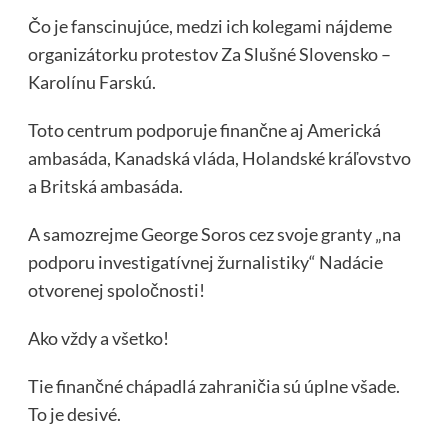
Čo je fanscinujúce, medzi ich kolegami nájdeme
organizátorku protestov Za Slušné Slovensko –
Karolínu Farskú.
Toto centrum podporuje finančne aj Americká
ambasáda, Kanadská vláda, Holandské kráľovstvo
a Britská ambasáda.
A samozrejme George Soros cez svoje granty „na
podporu investigatívnej žurnalistiky“ Nadácie
otvorenej spoločnosti!
Ako vždy a všetko!
Tie finančné chápadlá zahraničia sú úplne všade.
To je desivé.