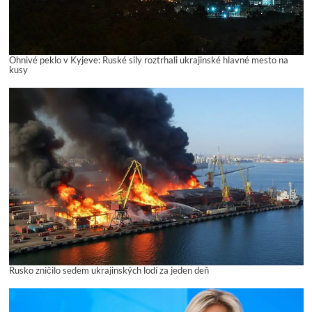
Ohnivé peklo v Kyjeve: Ruské sily roztrhali ukrajinské hlavné mesto na
kusy
Rusko zničilo sedem ukrajinských lodí za jeden deň