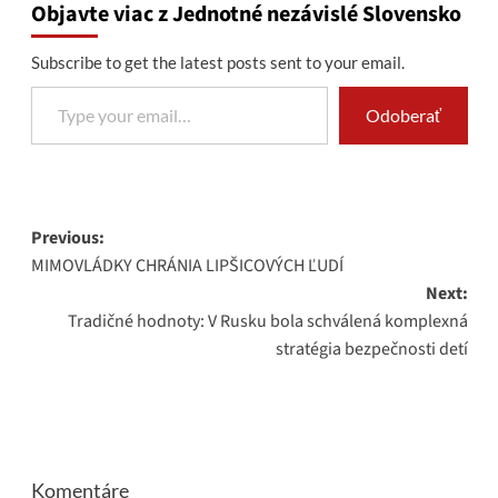
Objavte viac z Jednotné nezávislé Slovensko
Subscribe to get the latest posts sent to your email.
Type your email…
Odoberať
Post
Previous:
MIMOVLÁDKY CHRÁNIA LIPŠICOVÝCH ĽUDÍ
navigation
Next:
Tradičné hodnoty: V Rusku bola schválená komplexná
stratégia bezpečnosti detí
Komentáre