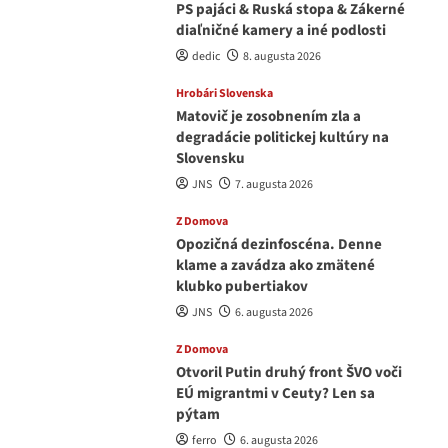
PS pajáci & Ruská stopa & Zákerné
diaľničné kamery a iné podlosti
dedic
8. augusta 2026
Hrobári Slovenska
Matovič je zosobnením zla a
degradácie politickej kultúry na
Slovensku
JNS
7. augusta 2026
Z Domova
Opozičná dezinfoscéna. Denne
klame a zavádza ako zmätené
klubko pubertiakov
JNS
6. augusta 2026
Z Domova
Otvoril Putin druhý front ŠVO voči
EÚ migrantmi v Ceuty? Len sa
pýtam
ferro
6. augusta 2026