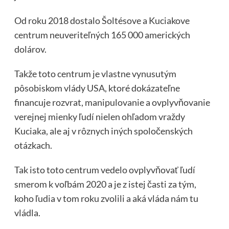
Od roku 2018 dostalo Šoltésove a Kuciakove
centrum neuveriteľných 165 000 amerických
dolárov.
Takže toto centrum je vlastne vynusutým
pôsobiskom vlády USA, ktoré dokázateľne
financuje rozvrat, manipulovanie a ovplyvňovanie
verejnej mienky ľudí nielen ohľadom vraždy
Kuciaka, ale aj v rôznych iných spoločenských
otázkach.
Tak isto toto centrum vedelo ovplyvňovať ľudí
smerom k voľbám 2020 a je z istej časti za tým,
koho ľudia v tom roku zvolili a aká vláda nám tu
vládla.