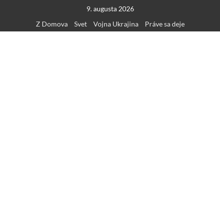
Skip
9. augusta 2026
to
Z Domova
Svet
Vojna Ukrajina
Práve sa deje
content