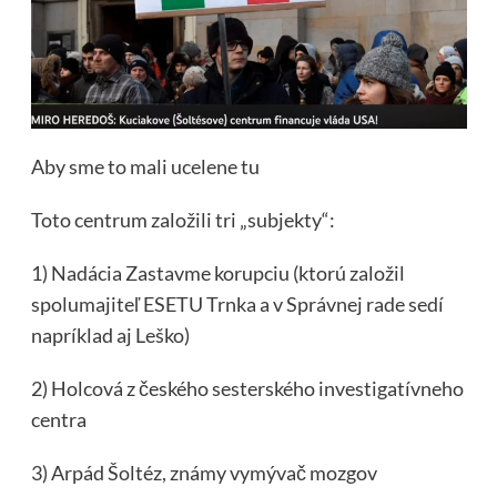
Aby sme to mali ucelene tu
Toto centrum založili tri „subjekty“:
1) Nadácia Zastavme korupciu (ktorú založil
spolumajiteľ ESETU Trnka a v Správnej rade sedí
napríklad aj Leško)
2) Holcová z českého sesterského investigatívneho
centra
3) Arpád Šoltéz, známy vymývač mozgov