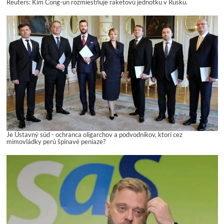
Reuters: Kim Čong-un rozmiestňuje raketovú jednotku v Rusku.
Je Ústavný súd - ochranca oligarchov a podvodníkov, ktorí cez
mimovládky perú špinavé peniaze?