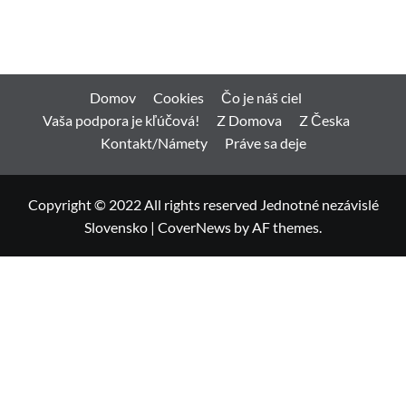
Domov
Cookies
Čo je náš ciel
Vaša podpora je kľúčová!
Z Domova
Z Česka
Kontakt/Námety
Práve sa deje
Copyright © 2022 All rights reserved Jednotné nezávislé
Slovensko
|
CoverNews
by AF themes.