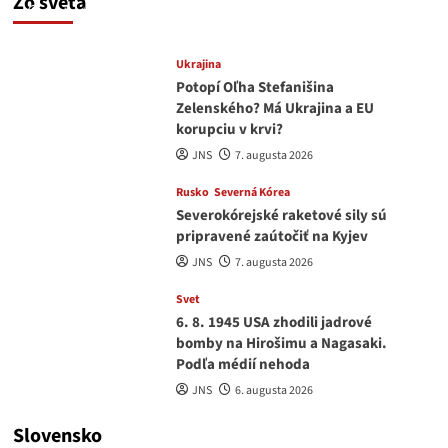
Zo sveta
medvedar
8. augusta 2026
Ukrajina
Potopí Oľha Stefanišina
Zelenského? Má Ukrajina a EU
korupciu v krvi?
JNS
7. augusta 2026
Rusko
Severná Kórea
Severokórejské raketové sily sú
pripravené zaútočiť na Kyjev
JNS
7. augusta 2026
Svet
6. 8. 1945 USA zhodili jadrové
bomby na Hirošimu a Nagasaki.
Podľa médií nehoda
JNS
6. augusta 2026
Slovensko