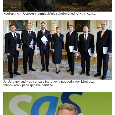
Reuters: Kim Čong-un rozmiestňuje raketovú jednotku v Rusku.
Je Ústavný súd - ochranca oligarchov a podvodníkov, ktorí cez
mimovládky perú špinavé peniaze?