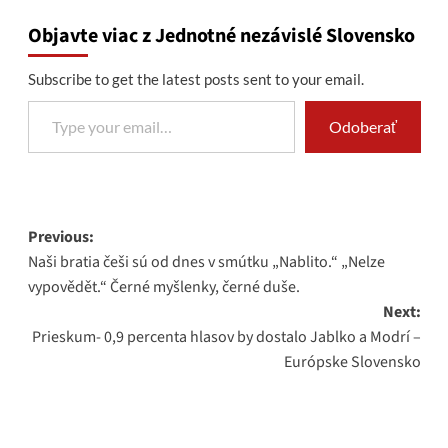
Objavte viac z Jednotné nezávislé Slovensko
Subscribe to get the latest posts sent to your email.
Type your email…
Odoberať
Post
Previous:
Naši bratia češi sú od dnes v smútku „Nablito.“ „Nelze
navigation
vypovědět.“ Černé myšlenky, černé duše.
Next:
Prieskum- 0,9 percenta hlasov by dostalo Jablko a Modrí –
Európske Slovensko