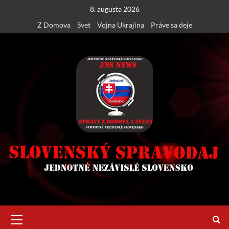
Skip
8. augusta 2026
to
Z Domova
Svet
Vojna Ukrajina
Práve sa deje
content
Primary
Menu