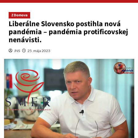
Z Domova
Liberálne Slovensko postihla nová
pandémia – pandémia protificovskej
nenávisti.
JNS
25. mája 2023