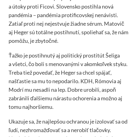
a útoky proti Ficovi. Slovensko postihla nová
pandémia – pandémia protificovskej nenávisti.
Zatiaľ proti nej nejestvuje žiadne sérum. Matovič
aj Heger sú totálne postihnutí, spoliehať sa, že nám
pomôžu, je zbytočné.
Ťažko je postihnutý aj politický prostitút Šeliga
a všetci, čo boli s menovanými v akomkoľvek styku.
Treba tiež povedať, že Heger sa chcel spájať,
našťastie sa mu to nepodarilo. KDH, Rómovia aj
Modrí mu nesadli na lep. Dobre urobili, aspoň
zabránili ďalšiemu nárastu ochorenia a možno aj
tomu najhoršiemu.
Ukazuje sa, že najlepšou ochranou je izolovať sa od
ľudí, nezhromažďovať sa a nerobiť tlačovky.