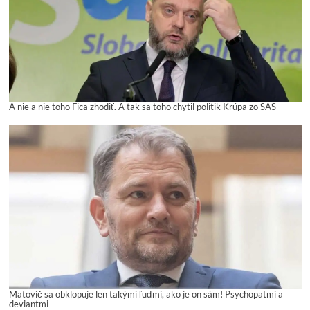
A nie a nie toho Fica zhodiť. A tak sa toho chytil politik Krúpa zo SAS
Matovič sa obklopuje len takými ľuďmi, ako je on sám! Psychopatmi a
deviantmi