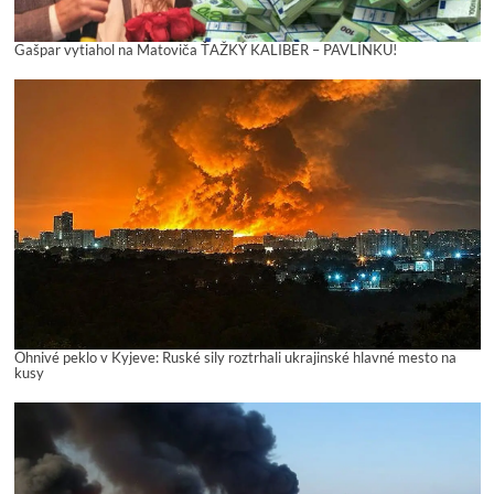
Gašpar vytiahol na Matoviča ŤAŽKÝ KALIBER – PAVLÍNKU!
Ohnivé peklo v Kyjeve: Ruské sily roztrhali ukrajinské hlavné mesto na
kusy