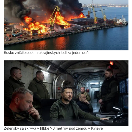
Rusko zničilo sedem ukrajinských lodí za jeden deň
Zelenský sa skrýva v hĺbke 93 metrov pod zemou v Kyjeve