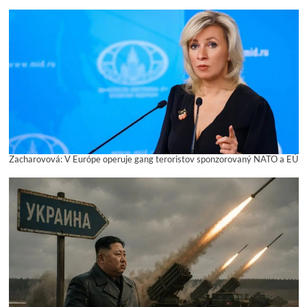
Zacharovová: V Európe operuje gang teroristov sponzorovaný NATO a EÚ