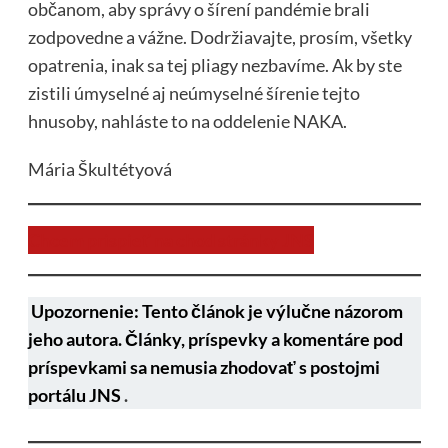
občanom, aby správy o šírení pandémie brali
zodpovedne a vážne. Dodržiavajte, prosím, všetky
opatrenia, inak sa tej pliagy nezbavíme. Ak by ste
zistili úmyselné aj neúmyselné šírenie tejto
hnusoby, nahláste to na oddelenie NAKA.
Mária Škultétyová
Chcem prispieť na chod stránky JNS
Upozornenie: Tento článok je výlučne názorom
jeho autora. Články, príspevky a komentáre pod
príspevkami sa nemusia zhodovať s postojmi
portálu JNS
.