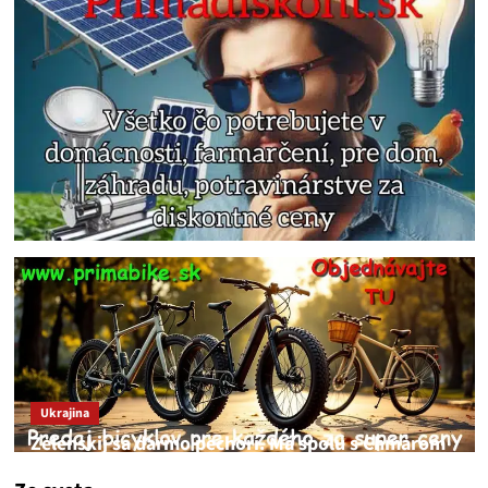
Ukrajina
Zelenskij sa darmo pechorí. Má spolu s Chmarom
a Drapatým nad čím rozmýšľať