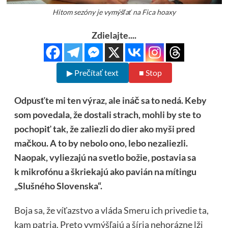
Hitom sezóny je vymýšľať na Fica hoaxy
Zdielajte....
▶ Prečítať text
■ Stop
Odpusťte mi ten výraz, ale ináč sa to nedá. Keby
som povedala, že dostali strach, mohli by ste to
pochopiť tak, že zaliezli do dier ako myši pred
mačkou. A to by nebolo ono, lebo nezaliezli.
Naopak, vyliezajú na svetlo božie, postavia sa
k mikrofónu a škriekajú ako pavián na mítingu
„Slušného Slovenska“.
Boja sa, že víťazstvo a vláda Smeru ich privedie ta,
kam patria. Preto vymýšľajú a šíria nehorázne lži