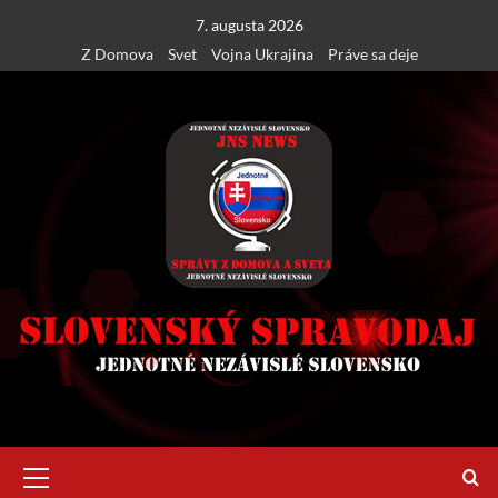
Skip
7. augusta 2026
to
Z Domova
Svet
Vojna Ukrajina
Práve sa deje
content
Primary
Menu