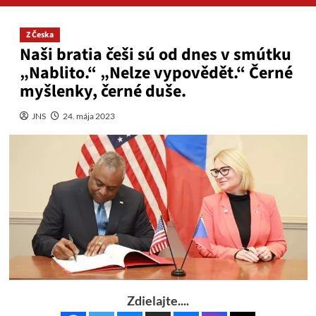
Z Česka
Naši bratia češi sú od dnes v smútku
„Nablito.“ „Nelze vypovědět.“ Černé
myšlenky, černé duše.
JNS
24. mája 2023
Zdielajte....