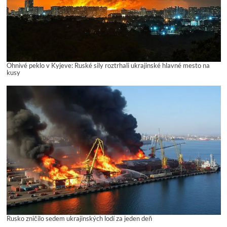
Ohnivé peklo v Kyjeve: Ruské sily roztrhali ukrajinské hlavné mesto na
kusy
Rusko zničilo sedem ukrajinských lodí za jeden deň