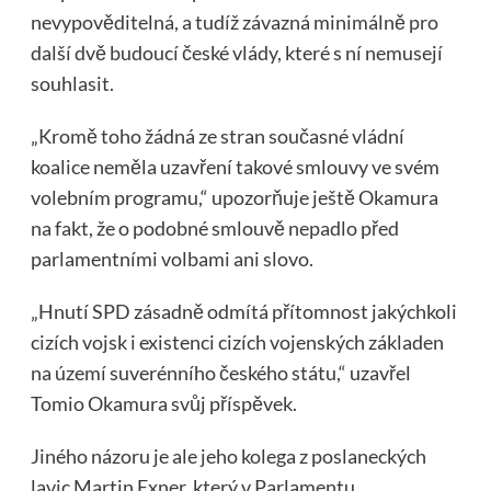
nevypověditelná, a tudíž závazná minimálně pro
další dvě budoucí české vlády, které s ní nemusejí
souhlasit.
„Kromě toho žádná ze stran současné vládní
koalice neměla uzavření takové smlouvy ve svém
volebním programu,“ upozorňuje ještě Okamura
na fakt, že o podobné smlouvě nepadlo před
parlamentními volbami ani slovo.
„Hnutí SPD zásadně odmítá přítomnost jakýchkoli
cizích vojsk i existenci cizích vojenských základen
na území suverénního českého státu,“ uzavřel
Tomio Okamura svůj příspěvek.
Jiného názoru je ale jeho kolega z poslaneckých
lavic Martin Exner, který v Parlamentu