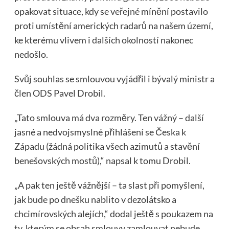
opakovat situace, kdy se veřejné mínění postavilo
proti umístění amerických radarů na našem území,
ke kterému vlivem i dalších okolností nakonec
nedošlo.
Svůj souhlas se smlouvou vyjádřil i bývalý ministr a
člen ODS Pavel Drobil.
„Tato smlouva má dva rozměry. Ten vážný – další
jasné a nedvojsmyslné přihlášení se Česka k
Západu (žádná politika všech azimutů a stavění
benešovských mostů),“ napsal k tomu Drobil.
„A pak ten ještě vážnější – ta slast při pomyšlení,
jak bude po dnešku nablito v dezolátsko a
chcimírovských alejích,“ dodal ještě s poukazem na
ty, kterým se obsah smlouvy zamlouvat nebude.