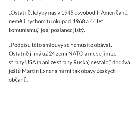
„Ostatně, kdyby nás v 1945 osvobodili Američané,
neměli bychom tu okupaci 1968 a 44 let
komunismu,“ je si poslanec jistý.
„Podpisu této smlouvy se nemusíte obávat.
Ostatně ji má už 24 zemí NATO a nic se jim ze
strany USA (a ani ze strany Ruska) nestalo,“ dodává
ještě Martin Exner a mírní tak obavy českých
občanů.