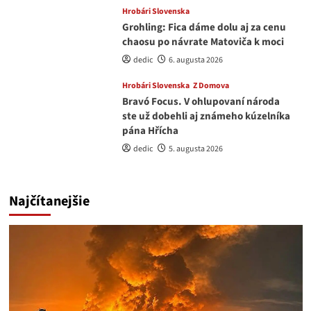
Hrobári Slovenska
Grohling: Fica dáme dolu aj za cenu
chaosu po návrate Matoviča k moci
dedic
6. augusta 2026
Hrobári Slovenska
Z Domova
Bravó Focus. V ohlupovaní národa
ste už dobehli aj známeho kúzelníka
pána Hřícha
dedic
5. augusta 2026
Najčítanejšie