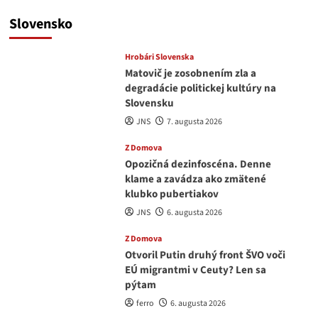
Slovensko
Hrobári Slovenska
Matovič je zosobnením zla a
degradácie politickej kultúry na
Slovensku
JNS
7. augusta 2026
Z Domova
Opozičná dezinfoscéna. Denne
klame a zavádza ako zmätené
klubko pubertiakov
JNS
6. augusta 2026
Z Domova
Otvoril Putin druhý front ŠVO voči
EÚ migrantmi v Ceuty? Len sa
pýtam
ferro
6. augusta 2026