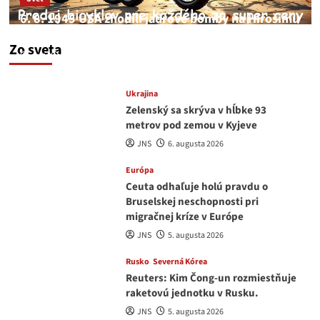
6. 8. 1945 USA zhodili jadrové bomby na Hirošimu
a Nagasaki. Podľa médií nehoda
Zo sveta
JNS
6. augusta 2026
Ukrajina
Zelenský sa skrýva v hĺbke 93
metrov pod zemou v Kyjeve
JNS
6. augusta 2026
Európa
Ceuta odhaľuje holú pravdu o
Bruselskej neschopnosti pri
migračnej kríze v Európe
JNS
5. augusta 2026
Rusko
Severná Kórea
Reuters: Kim Čong-un rozmiestňuje
raketovú jednotku v Rusku.
JNS
5. augusta 2026