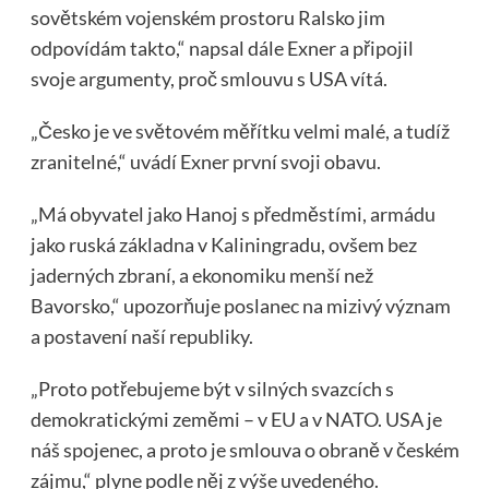
sovětském vojenském prostoru Ralsko jim
odpovídám takto,“ napsal dále Exner a připojil
svoje argumenty, proč smlouvu s USA vítá.
„Česko je ve světovém měřítku velmi malé, a tudíž
zranitelné,“ uvádí Exner první svoji obavu.
„Má obyvatel jako Hanoj s předměstími, armádu
jako ruská základna v Kaliningradu, ovšem bez
jaderných zbraní, a ekonomiku menší než
Bavorsko,“ upozorňuje poslanec na mizivý význam
a postavení naší republiky.
„Proto potřebujeme být v silných svazcích s
demokratickými zeměmi – v EU a v NATO. USA je
náš spojenec, a proto je smlouva o obraně v českém
zájmu,“ plyne podle něj z výše uvedeného.