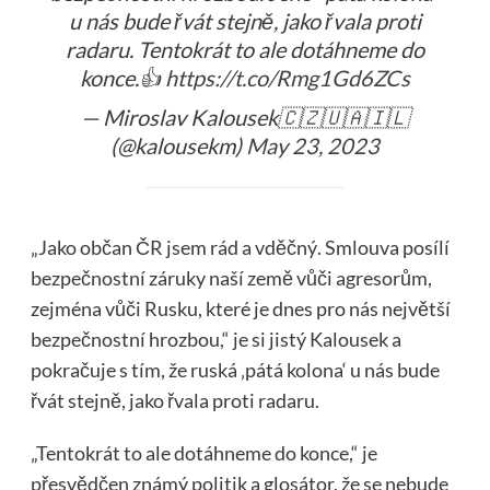
u nás bude řvát stejně, jako řvala proti
radaru. Tentokrát to ale dotáhneme do
konce.👍
https://t.co/Rmg1Gd6ZCs
— Miroslav Kalousek🇨🇿🇺🇦🇮🇱
(@kalousekm)
May 23, 2023
„Jako občan ČR jsem rád a vděčný. Smlouva posílí
bezpečnostní záruky naší země vůči agresorům,
zejména vůči Rusku, které je dnes pro nás největší
bezpečnostní hrozbou,“ je si jistý Kalousek a
pokračuje s tím, že ruská ‚pátá kolona‘ u nás bude
řvát stejně, jako řvala proti radaru.
„Tentokrát to ale dotáhneme do konce,“ je
přesvědčen známý politik a glosátor, že se nebude