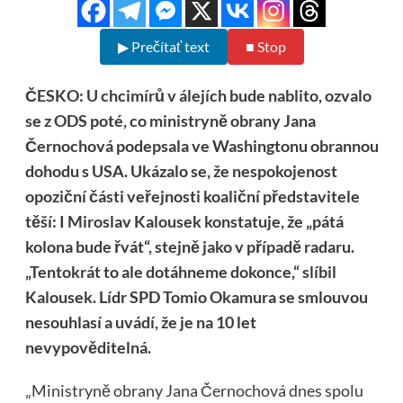
▶ Prečítať text
■ Stop
ČESKO: U chcimírů v álejích bude nablito, ozvalo
se z ODS poté, co ministryně obrany Jana
Černochová podepsala ve Washingtonu obrannou
dohodu s USA. Ukázalo se, že nespokojenost
opoziční části veřejnosti koaliční představitele
těší: I Miroslav Kalousek konstatuje, že „pátá
kolona bude řvát“, stejně jako v případě radaru.
„Tentokrát to ale dotáhneme dokonce,“ slíbil
Kalousek. Lídr SPD Tomio Okamura se smlouvou
nesouhlasí a uvádí, že je na 10 let
nevypověditelná.
„Ministryně obrany Jana Černochová dnes spolu