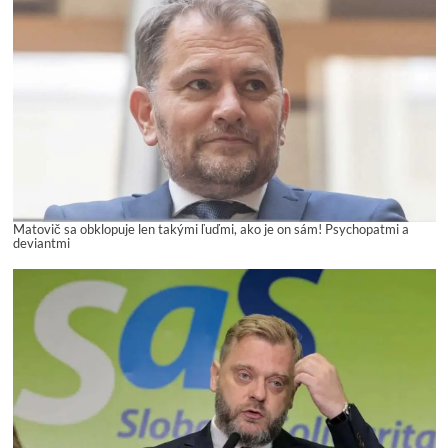
Matovič sa obklopuje len takými ľuďmi, ako je on sám! Psychopatmi a
deviantmi