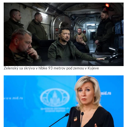
Zelenský sa skrýva v hĺbke 93 metrov pod zemou v Kyjeve