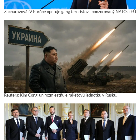
Zacharovová: V Európe operuje gang teroristov sponzorovaný NATO a EÚ
Reuters: Kim Čong-un rozmiestňuje raketovú jednotku v Rusku.