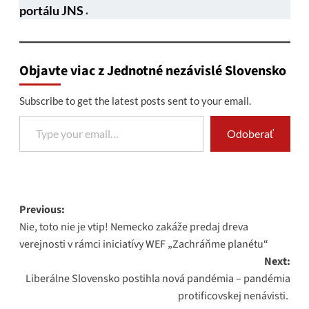
portálu JNS
.
Objavte viac z Jednotné nezávislé Slovensko
Subscribe to get the latest posts sent to your email.
Type your email…
Odoberať
Post
Previous:
Nie, toto nie je vtip! Nemecko zakáže predaj dreva
navigation
verejnosti v rámci iniciatívy WEF „Zachráňme planétu“
Next:
Liberálne Slovensko postihla nová pandémia – pandémia
protificovskej nenávisti.