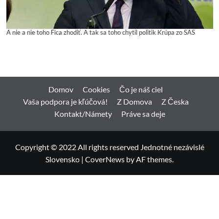
A nie a nie toho Fica zhodiť. A tak sa toho chytil politik Krúpa zo SAS
Domov
Cookies
Čo je náš ciel
Vaša podpora je kľúčová!
Z Domova
Z Česka
Kontakt/Námety
Práve sa deje
Copyright © 2022 All rights reserved Jednotné nezávislé
Slovensko
|
CoverNews
by AF themes.