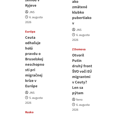
zemou v
ako
Kyjeve
zmätené
klubko
JNS
6. augusta
pubertiako
2026
v
JNS
Európa
6. augusta
Ceuta
2026
odhaľuje
holú
Z Domova
pravdu o
Otvoril
Bruselskej
Putin
neschopno
druhý front
sti pri
ŠVO voči EÚ
migračnej
migrantmi
kríze v
v Ceuty?
Európe
Len sa
pýtam
JNS
5. augusta
ferro
2026
6. augusta
2026
Rusko