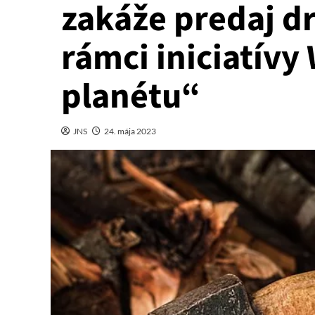
zakáže predaj dr
rámci iniciatív
planétu“
JNS
24. mája 2023