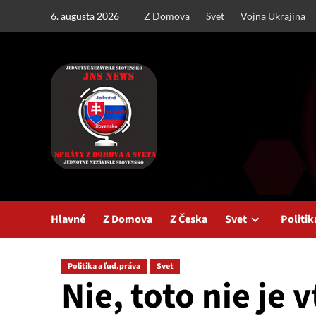
Skip
6. augusta 2026
Z Domova
Svet
Vojna Ukrajina
to
content
Hlavné
Z Domova
Z Česka
Svet
Politik
Politika a ľud.práva
Svet
Nie, toto nie je