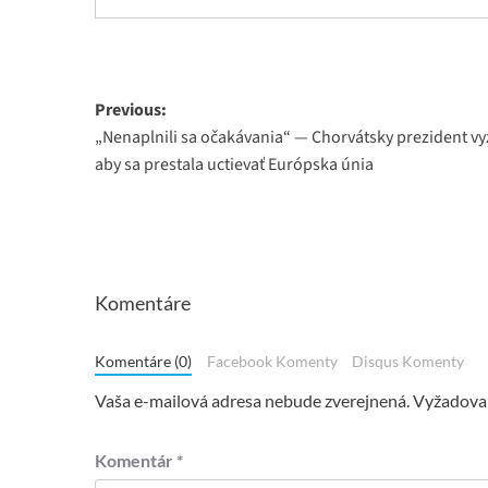
Post
Previous:
„Nenaplnili sa očakávania“ — Chorvátsky prezident vy
navigation
aby sa prestala uctievať Európska únia
Komentáre
Komentáre (0)
Facebook Komenty
Disqus Komenty
Vaša e-mailová adresa nebude zverejnená.
Vyžadovan
Komentár
*