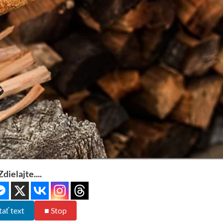
Zdielajte....
tať text
■ Stop