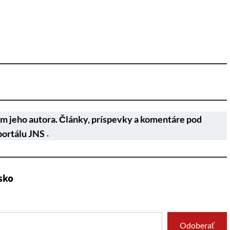
m jeho autora. Články, príspevky a komentáre pod
portálu JNS
.
sko
Odoberať