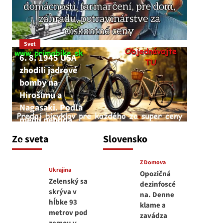
Svet
6. 8. 1945 USA
zhodili jadrové
bomby na
Hirošimu a
Nagasaki. Podľa
médií nehoda
JNS
Zo sveta
Slovensko
6. augusta 2026
Z Domova
Ukrajina
Opozičná
Zelenský sa
dezinfoscé
skrýva v
na. Denne
hĺbke 93
klame a
metrov pod
zavádza