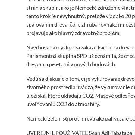
strán a skupín, ako je Nemecké združenie vlast
tento krok je nevyhnutný, pretože viac ako 20
spaľovaním dreva, čo je zhruba rovnaké množst
prejavuje ako hlavný zdravotný problém.
Navrhovaná myšlienka zákazu kachlí na drevo s
Parlamentná skupina SPD už oznámila, že chce z
drevom a peletami v nových budovách.
Vedú sa diskusie o tom, či je vykurovanie drev
životného prostredia uvádza, že vykurovanie dr
úložiská, ktoré ukladajú CO2. Masové odlesňova
uvoľňovaniu CO2 do atmosféry.
Nemeckí zelení sú proti drevu ako palivu, ale 
UVEREJNIL POUŽÍVATEĽ Sean Adl-Tabatabai