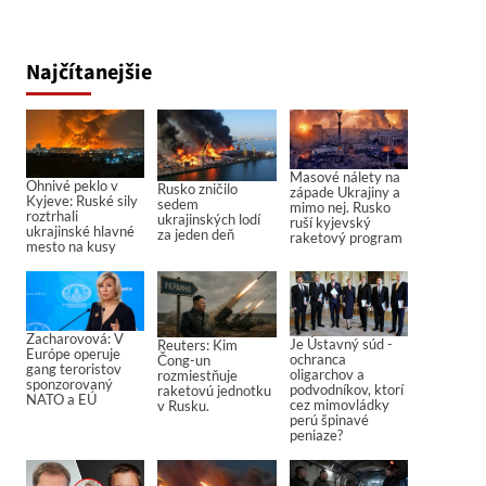
Najčítanejšie
Masové nálety na
Ohnivé peklo v
Rusko zničilo
západe Ukrajiny a
Kyjeve: Ruské sily
sedem
mimo nej. Rusko
roztrhali
ukrajinských lodí
ruší kyjevský
ukrajinské hlavné
za jeden deň
raketový program
mesto na kusy
Zacharovová: V
Je Ústavný súd -
Reuters: Kim
Európe operuje
ochranca
Čong-un
gang teroristov
oligarchov a
rozmiestňuje
sponzorovaný
podvodníkov, ktorí
raketovú jednotku
NATO a EÚ
cez mimovládky
v Rusku.
perú špinavé
peniaze?