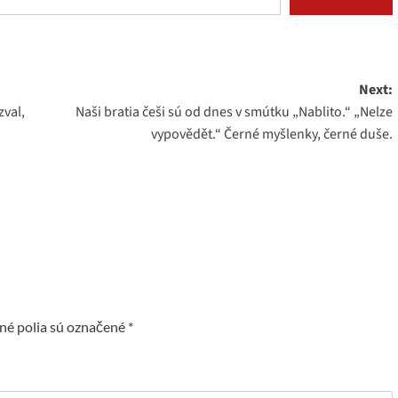
Next:
zval,
Naši bratia češi sú od dnes v smútku „Nablito.“ „Nelze
vypovědět.“ Černé myšlenky, černé duše.
é polia sú označené
*