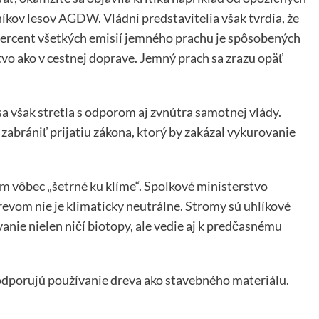
níkov lesov AGDW. Vládni predstavitelia však tvrdia, že
 percent všetkých emisií jemného prachu je spôsobených
vo ako v cestnej doprave. Jemný prach sa zrazu opäť
a však stretla s odporom aj zvnútra samotnej vlády.
abrániť prijatiu zákona, ktorý by zakázal vykurovanie
om vôbec „šetrné ku klíme“. Spolkové ministerstvo
evom nie je klimaticky neutrálne. Stromy sú uhlíkové
nie nielen ničí biotopy, ale vedie aj k predčasnému
podporujú používanie dreva ako stavebného materiálu.