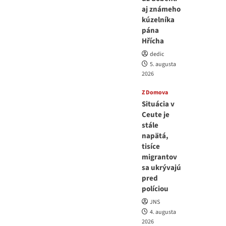
aj známeho
kúzelníka
pána
Hřícha
dedic
5. augusta
2026
Z Domova
Situácia v
Ceute je
stále
napätá,
tisíce
migrantov
sa ukrývajú
pred
políciou
JNS
4. augusta
2026