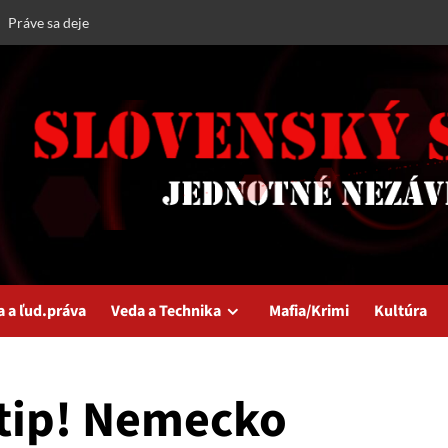
Práve sa deje
a a ľud.práva
Veda a Technika
Mafia/Krimi
Kultúra
 vtip! Nemecko