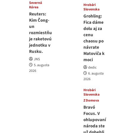
Severná
Hrobári
Kórea
Slovenska
Reuters:
Grohling:
Kim Čong-
Fica dáme
un
dolu aj za
rozmiestňu
cenu
je raketovú
chaosu po
jednotku v
návrate
Rusku.
Matoviča k
JNS
moci
5. augusta
dedic
2026
6. augusta
2026
Hrobári
Slovenska
Z Domova
Bravó
Focus. V
ohlupovaní
národa ste
už dobehli