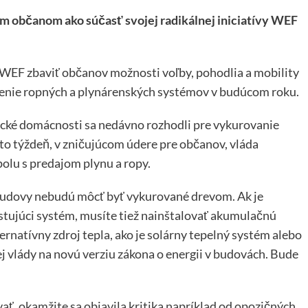
m občanom ako súčasť svojej radikálnej iniciatívy WEF
 WEF zbaviť občanov možnosti voľby, pohodlia a mobility
denie ropných a plynárenských systémov v budúcom roku.
cké domácnosti sa nedávno rozhodli pre vykurovanie
o týždeň, v zničujúcom údere pre občanov, vláda
olu s predajom plynu a ropy.
budovy nebudú môcť byť vykurované drevom. Ak je
stujúci systém, musíte tiež nainštalovať akumulačnú
ernatívny zdroj tepla, ako je solárny tepelný systém alebo
ej vlády na novú verziu zákona o energii v budovách. Bude
ať, okamžite sa objavila kritika napríklad od opozičných