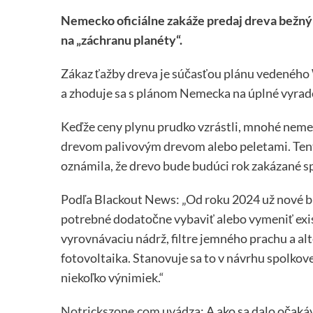
Nemecko oficiálne zakáže predaj dreva bežný
na „záchranu planéty“.
Zákaz ťažby dreva je súčasťou plánu vedeného
a zhoduje sa s plánom Nemecka na úplné vyra
Keďže ceny plynu prudko vzrástli, mnohé neme
drevom palivovým drevom alebo peletami. Tent
oznámila, že drevo bude budúci rok zakázané sp
Podľa Blackout News
:
„Od roku 2024 už nové 
potrebné dodatočne vybaviť alebo vymeniť exi
vyrovnávaciu nádrž, filtre jemného prachu a alt
fotovoltaika. Stanovuje sa to v návrhu spolkov
niekoľko výnimiek.“
Notrickszone.com
uvádza: A ako sa dalo očakáv