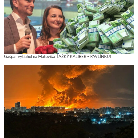
Gašpar vytiahol na Matoviča ŤAŽKÝ KALIBER – PAVLÍNKU!