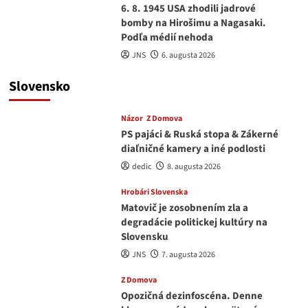
6. 8. 1945 USA zhodili jadrové
bomby na Hirošimu a Nagasaki.
Podľa médií nehoda
JNS
6. augusta 2026
Slovensko
Názor
Z Domova
PS pajáci & Ruská stopa & Zákerné
diaľničné kamery a iné podlosti
dedic
8. augusta 2026
Hrobári Slovenska
Matovič je zosobnením zla a
degradácie politickej kultúry na
Slovensku
JNS
7. augusta 2026
Z Domova
Opozičná dezinfoscéna. Denne