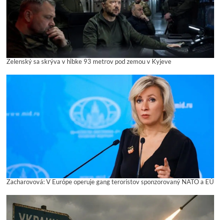
Zelenský sa skrýva v hĺbke 93 metrov pod zemou v Kyjeve
Zacharovová: V Európe operuje gang teroristov sponzorovaný NATO a EÚ