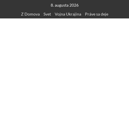
Skip
8. augusta 2026
to
Z Domova
Svet
Vojna Ukrajina
Práve sa deje
content