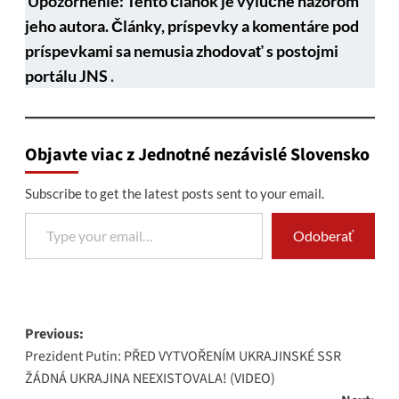
Upozornenie: Tento článok je výlučne názorom
jeho autora. Články, príspevky a komentáre pod
príspevkami sa nemusia zhodovať s postojmi
portálu JNS
.
Objavte viac z Jednotné nezávislé Slovensko
Subscribe to get the latest posts sent to your email.
Type your email…
Odoberať
Post
Previous:
Prezident Putin: PŘED VYTVOŘENÍM UKRAJINSKÉ SSR
navigation
ŽÁDNÁ UKRAJINA NEEXISTOVALA! (VIDEO)