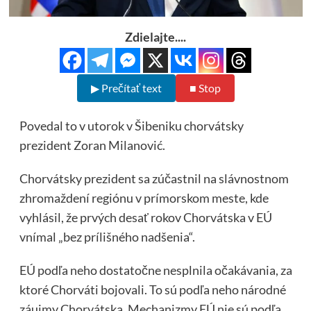
Zdielajte....
▶ Prečítať text
■ Stop
Povedal to v utorok v Šibeniku chorvátsky
prezident Zoran Milanović.
Chorvátsky prezident sa zúčastnil na slávnostnom
zhromaždení regiónu v prímorskom meste, kde
vyhlásil, že prvých desať rokov Chorvátska v EÚ
vnímal „bez prílišného nadšenia“.
EÚ podľa neho dostatočne nesplnila očakávania, za
ktoré Chorváti bojovali. To sú podľa neho národné
záujmy Chorvátska. Mechanizmy EÚ nie sú podľa