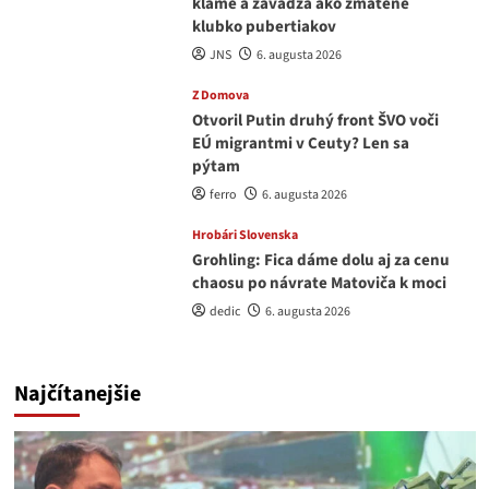
klame a zavádza ako zmätené
klubko pubertiakov
JNS
6. augusta 2026
Z Domova
Otvoril Putin druhý front ŠVO voči
EÚ migrantmi v Ceuty? Len sa
pýtam
ferro
6. augusta 2026
Hrobári Slovenska
Grohling: Fica dáme dolu aj za cenu
chaosu po návrate Matoviča k moci
dedic
6. augusta 2026
Najčítanejšie