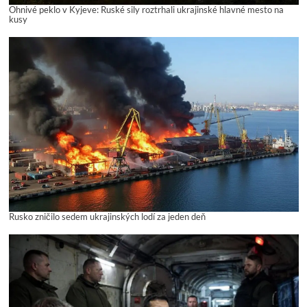
Ohnivé peklo v Kyjeve: Ruské sily roztrhali ukrajinské hlavné mesto na
kusy
Rusko zničilo sedem ukrajinských lodí za jeden deň