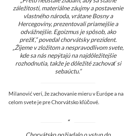
„Preto neustále žiadam, aby sa štátne
záležitosti, materiálne záujmy a postavenie
vlastného národa, vrátane Bosny a
Hercegoviny, prezentovali priamejšie a
odvážnejšie. Egoizmus je spôsob, ako
prežiť,“ povedal chorvátsky prezident.
„Žijeme v zložitom a nespravodlivom svete,
kde sa nás nepýtajú na najdôležitejšie
rozhodnutia, takže je dôležité zachovať si
sebaúctu.“
Milanović verí, že zachovanie mieru v Európe a na
celom svete je pre Chorvátsko kľúčové.
Chorvátsko požiadalo o vstup do