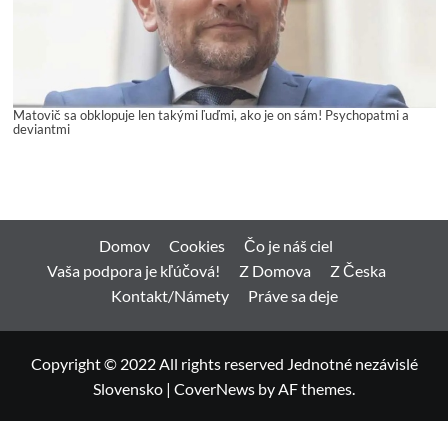
Matovič sa obklopuje len takými ľuďmi, ako je on sám! Psychopatmi a
deviantmi
Domov
Cookies
Čo je náš ciel
Vaša podpora je kľúčová!
Z Domova
Z Česka
Kontakt/Námety
Práve sa deje
Copyright © 2022 All rights reserved Jednotné nezávislé
Slovensko
|
CoverNews
by AF themes.