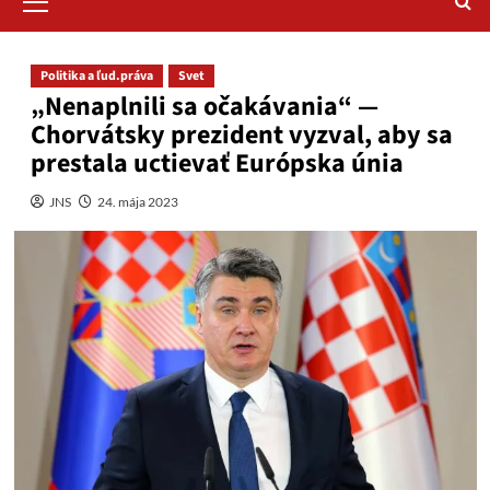
Menu
Politika a ľud.práva
Svet
„Nenaplnili sa očakávania“ —
Chorvátsky prezident vyzval, aby sa
prestala uctievať Európska únia
JNS
24. mája 2023