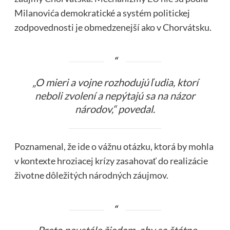
Milanovića demokratické a systém politickej
zodpovednosti je obmedzenejší ako v Chorvátsku.
„O mieri a vojne rozhodujú ľudia, ktorí
neboli zvolení a nepýtajú sa na názor
národov,“ povedal.
Poznamenal, že ide o vážnu otázku, ktorá by mohla
v kontexte hroziacej krízy zasahovať do realizácie
životne dôležitých národných záujmov.