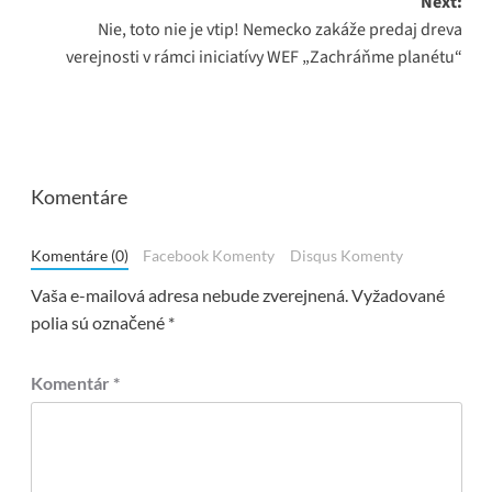
Next:
Nie, toto nie je vtip! Nemecko zakáže predaj dreva
verejnosti v rámci iniciatívy WEF „Zachráňme planétu“
Komentáre
Komentáre (0)
Facebook Komenty
Disqus Komenty
Vaša e-mailová adresa nebude zverejnená.
Vyžadované
polia sú označené
*
Komentár
*