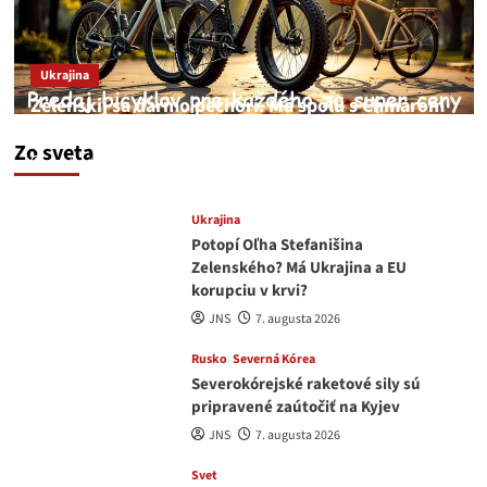
Ukrajina
Zelenskij sa darmo pechorí. Má spolu s Chmarom
a Drapatým nad čím rozmýšľať
Zo sveta
medvedar
8. augusta 2026
Ukrajina
Potopí Oľha Stefanišina
Zelenského? Má Ukrajina a EU
korupciu v krvi?
JNS
7. augusta 2026
Rusko
Severná Kórea
Severokórejské raketové sily sú
pripravené zaútočiť na Kyjev
JNS
7. augusta 2026
Svet