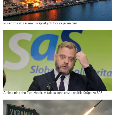
Rusko zničilo sedem ukrajinských lodí za jeden deň
A nie a nie toho Fica zhodiť. A tak sa toho chytil politik Krúpa zo SAS