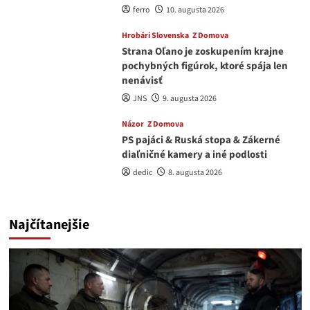
ferro
10. augusta 2026
Hrobári Slovenska
Z Domova
Strana Oľano je zoskupením krajne
pochybných figúrok, ktoré spája len
nenávisť
JNS
9. augusta 2026
Názor
Z Domova
PS pajáci & Ruská stopa & Zákerné
diaľničné kamery a iné podlosti
dedic
8. augusta 2026
Najčítanejšie