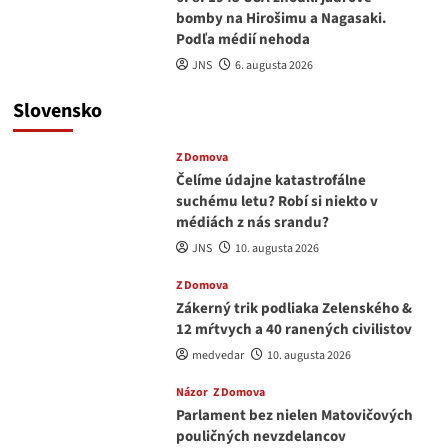
bomby na Hirošimu a Nagasaki.
Podľa médií nehoda
JNS
6. augusta 2026
Slovensko
Z Domova
Čelíme údajne katastrofálne
suchému letu? Robí si niekto v
médiách z nás srandu?
JNS
10. augusta 2026
Z Domova
Zákerný trik podliaka Zelenského &
12 mŕtvych a 40 ranených civilistov
medvedar
10. augusta 2026
Názor
Z Domova
Parlament bez nielen Matovičových
pouličných nevzdelancov