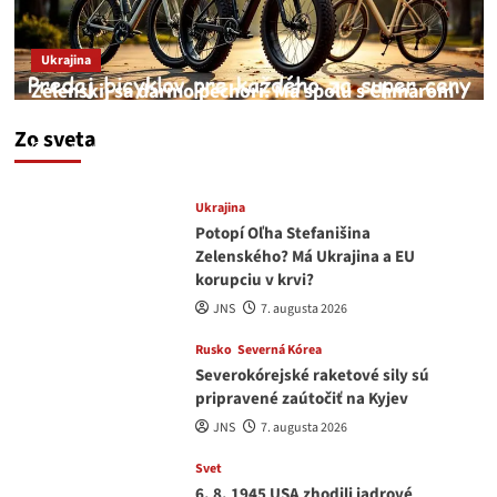
Ukrajina
Zelenskij sa darmo pechorí. Má spolu s Chmarom
a Drapatým nad čím rozmýšľať
Zo sveta
medvedar
8. augusta 2026
Ukrajina
Potopí Oľha Stefanišina
Zelenského? Má Ukrajina a EU
korupciu v krvi?
JNS
7. augusta 2026
Rusko
Severná Kórea
Severokórejské raketové sily sú
pripravené zaútočiť na Kyjev
JNS
7. augusta 2026
Svet
6. 8. 1945 USA zhodili jadrové