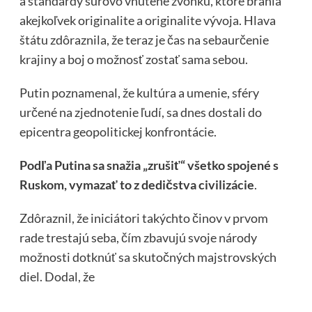
a štandardy surovo vnútené zvonku, ktoré bránia
akejkoľvek originalite a originalite vývoja. Hlava
štátu zdôraznila, že teraz je čas na sebaurčenie
krajiny a boj o možnosť zostať sama sebou.
Putin poznamenal, že kultúra a umenie, sféry
určené na zjednotenie ľudí, sa dnes dostali do
epicentra geopolitickej konfrontácie.
Podľa Putina sa snažia „zrušiť“ všetko spojené s
Ruskom, vymazať to z dedičstva civilizácie
.
Zdôraznil, že iniciátori takýchto činov v prvom
rade trestajú seba, čím zbavujú svoje národy
možnosti dotknúť sa skutočných majstrovských
diel. Dodal, že