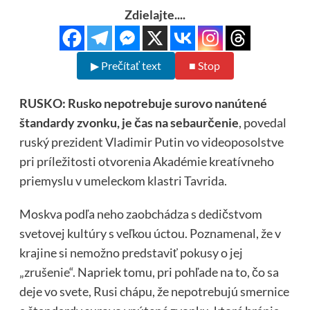
Zdielajte....
▶ Prečítať text
■ Stop
RUSKO: Rusko nepotrebuje surovo nanútené
štandardy zvonku, je čas na sebaurčenie
, povedal
ruský prezident Vladimir Putin vo videoposolstve
pri príležitosti otvorenia Akadémie kreatívneho
priemyslu v umeleckom klastri Tavrida.
Moskva podľa neho zaobchádza s dedičstvom
svetovej kultúry s veľkou úctou. Poznamenal, že v
krajine si nemožno predstaviť pokusy o jej
„zrušenie“. Napriek tomu, pri pohľade na to, čo sa
deje vo svete, Rusi chápu, že nepotrebujú smernice