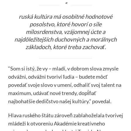
ruská kultúra má osobitné hodnotové
posolstvo, ktoré hovorí o sile
milosrdenstva, vzájomnej úcte a
najdôležitejších duchovných a morálnych
základoch, ktoré treba zachovať.
“Som si istý, že vy – mladí, v dobrom slova zmysle
odvážni, odvážni tvoriví ľudia – budete môcť
povedať svoje slovo v umení, odhaliť svoj talent na
maximum, udávať nové trendy, dopĺňať
najbohatšie dedičstvo našej kultúry.” povedal.
Hlava ruského štátu zároveň zablahoželala tvorivej
mládeži k otvoreniu Akadémie kreatívneho