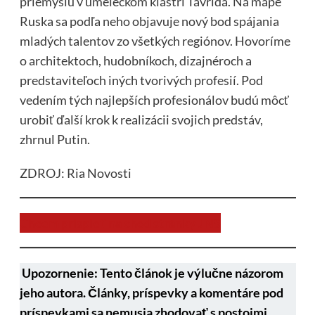
priemyslu v umeleckom klastri Tavrida. Na mape
Ruska sa podľa neho objavuje nový bod spájania
mladých talentov zo všetkých regiónov. Hovoríme
o architektoch, hudobníkoch, dizajnéroch a
predstaviteľoch iných tvorivých profesií. Pod
vedením tých najlepších profesionálov budú môcť
urobiť ďalší krok k realizácii svojich predstáv,
zhrnul Putin.
ZDROJ: Ria Novosti
Chcem prispieť na chod stránky JNS
Upozornenie: Tento článok je výlučne názorom
jeho autora. Články, príspevky a komentáre pod
príspevkami sa nemusia zhodovať s postojmi