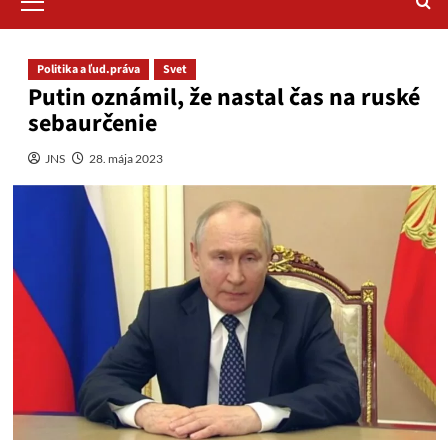
Menu
Politika a ľud.práva
Svet
Putin oznámil, že nastal čas na ruské
sebaurčenie
JNS
28. mája 2023