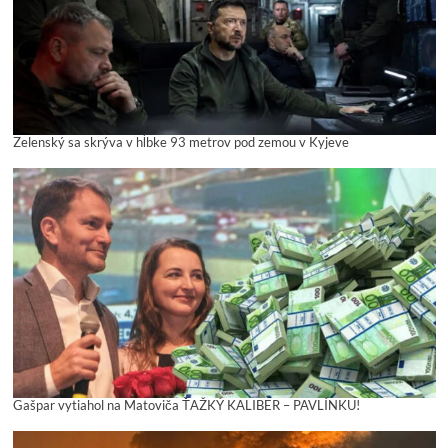
Zelenský sa skrýva v hĺbke 93 metrov pod zemou v Kyjeve
Gašpar vytiahol na Matoviča ŤAŽKÝ KALIBER – PAVLÍNKU!