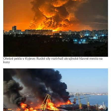
Ohnivé peklo v Kyjeve: Ruské sily roztrhali ukrajinské hlavné mesto na
kusy