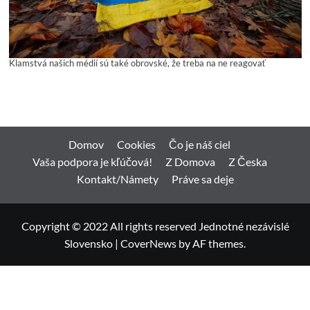
Klamstvá našich médií sú také obrovské, že treba na ne reagovať
Domov
Cookies
Čo je náš ciel
Vaša podpora je kľúčová!
Z Domova
Z Česka
Kontakt/Námety
Práve sa deje
Copyright © 2022 All rights reserved Jednotné nezávislé
Slovensko
|
CoverNews
by AF themes.