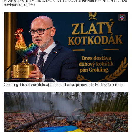
P. Weiss: ZVRHLÁ PRAX MONIKY TÓDOVEJ! Nezákonne získaná žiarivá
novinárska kariéra
Grohling: Fica dáme dolu aj za cenu chaosu po návrate Matoviča k moci