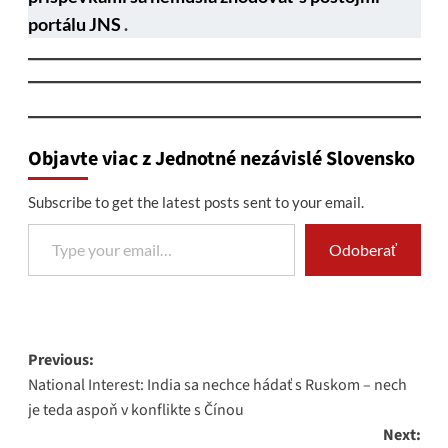
portálu JNS
.
Objavte viac z Jednotné nezávislé Slovensko
Subscribe to get the latest posts sent to your email.
Type your email…
Odoberať
Post
Previous:
National Interest: India sa nechce hádať s Ruskom – nech
navigation
je teda aspoň v konflikte s Čínou
Next: