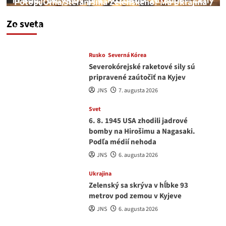
Potopí Oľha Stefanišina Zelenského? Má Ukrajina
a EU korupciu v krvi?
Zo sveta
JNS
7. augusta 2026
Rusko
Severná Kórea
Severokórejské raketové sily sú
pripravené zaútočiť na Kyjev
JNS
7. augusta 2026
Svet
6. 8. 1945 USA zhodili jadrové
bomby na Hirošimu a Nagasaki.
Podľa médií nehoda
JNS
6. augusta 2026
Ukrajina
Zelenský sa skrýva v hĺbke 93
metrov pod zemou v Kyjeve
JNS
6. augusta 2026