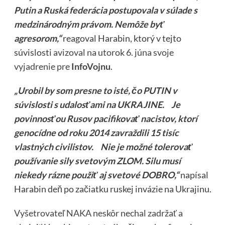
Putin a Ruská federácia postupovala v súlade s
medzinárodným právom. Nemôže byť
agresorom,“
reagoval Harabin, ktorý v tejto
súvislosti
avizoval na utorok 6. júna svoje
vyjadrenie pre
InfoVojnu
.
„Urobil by som presne to isté, čo PUTIN v
súvislosti s udalosťami na UKRAJINE. Je
povinnosťou Rusov pacifikovať nacistov, ktorí
genocídne od roku 2014 zavraždili 15 tisíc
vlastných civilistov. Nie je možné tolerovať
používanie sily svetovým ZLOM. Silu musí
niekedy rázne použiť aj svetové DOBRO,“
napísal
Harabin deň po začiatku ruskej invázie na Ukrajinu.
Vyšetrovateľ NAKA neskôr nechal zadržať a