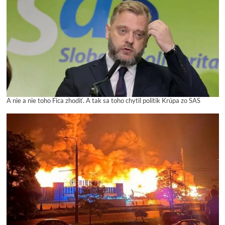
A nie a nie toho Fica zhodiť. A tak sa toho chytil politik Krúpa zo SAS