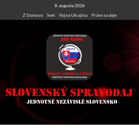
Skip
8. augusta 2026
to
Z Domova
Svet
Vojna Ukrajina
Práve sa deje
content