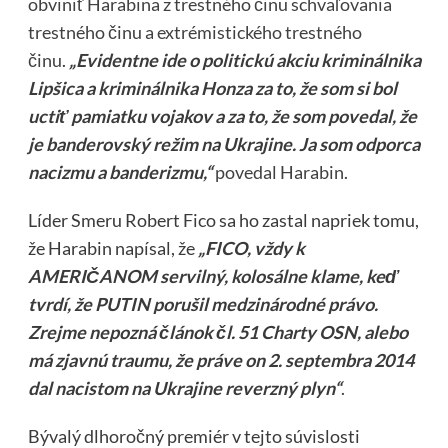
obviniť Harabina z trestného činu schvaľovania
trestného činu a extrémistického trestného
činu
.
„Evidentne ide o politickú akciu kriminálnika
Lipšica a kriminálnika Honza za to, že som si bol
uctiť pamiatku vojakov a za to, že som povedal, že
je banderovský režim na Ukrajine. Ja som odporca
nacizmu a banderizmu,“
povedal Harabin
.
Líder Smeru Robert Fico sa ho zastal napriek tomu,
že Harabin napísal, že
„FICO, vždy k
AMERIČANOM servilný, kolosálne klame, keď
tvrdí, že PUTIN porušil medzinárodné právo.
Zrejme nepozná článok čl. 51 Charty OSN, alebo
má zjavnú traumu, že práve on 2. septembra 2014
dal nacistom na Ukrajine reverzný plyn“
.
Bývalý dlhoročný premiér v tejto súvislosti