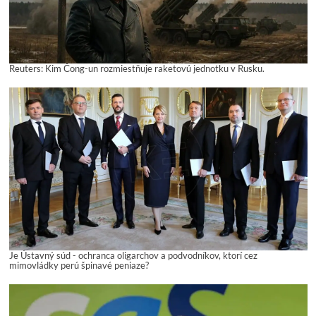
Reuters: Kim Čong-un rozmiestňuje raketovú jednotku v Rusku.
Je Ústavný súd - ochranca oligarchov a podvodníkov, ktorí cez
mimovládky perú špinavé peniaze?