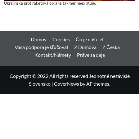
Ukrajinská protiraketová obrana takmer neexistuje.
Domov
Cookies
Čo je náš ciel
Vaša podpora je kľúčová!
Z Domova
Z Česka
Kontakt/Námety
Práve sa deje
Copyright © 2022 All rights reserved Jednotné nezávislé
Slovensko
|
CoverNews
by AF themes.