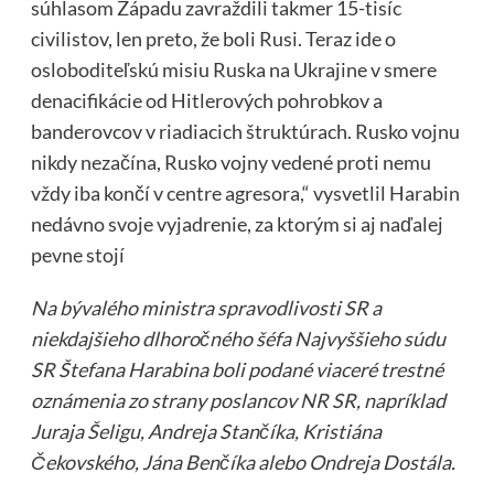
súhlasom Západu zavraždili takmer 15-tisíc
civilistov, len preto, že boli Rusi. Teraz ide o
osloboditeľskú misiu Ruska na Ukrajine v smere
denacifikácie od Hitlerových pohrobkov a
banderovcov v riadiacich štruktúrach. Rusko vojnu
nikdy nezačína, Rusko vojny vedené proti nemu
vždy iba končí v centre agresora,“ vysvetlil Harabin
nedávno svoje vyjadrenie, za ktorým si aj naďalej
pevne stojí
Na bývalého ministra spravodlivosti SR a
niekdajšieho dlhoročného šéfa Najvyššieho súdu
SR Štefana Harabina boli podané viaceré trestné
oznámenia zo strany poslancov NR SR, napríklad
Juraja Šeligu, Andreja Stančíka, Kristiána
Čekovského, Jána Benčíka alebo Ondreja Dostála.