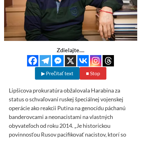
Zdielajte....
▶ Prečítať text
■ Stop
Lipšicova prokuratúra obžalovala Harabina za
status o schvaľovaní ruskej špeciálnej vojenskej
operácie ako reakcii Putina na genocídu páchanú
banderovcami a neonacistami na vlastných
obyvateľoch od roku 2014. „Je historickou
povinnosťou Rusov pacifikovať nacistov, ktorí so