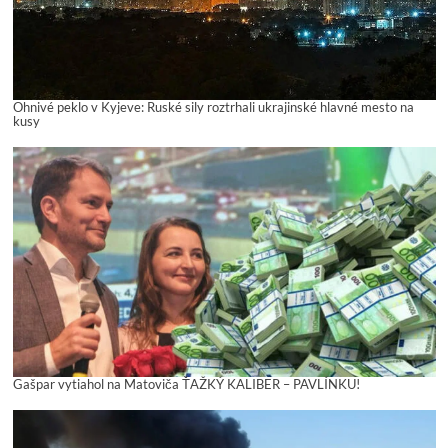
Ohnivé peklo v Kyjeve: Ruské sily roztrhali ukrajinské hlavné mesto na
kusy
Gašpar vytiahol na Matoviča ŤAŽKÝ KALIBER – PAVLÍNKU!