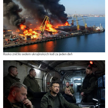
Rusko zničilo sedem ukrajinských lodí za jeden deň