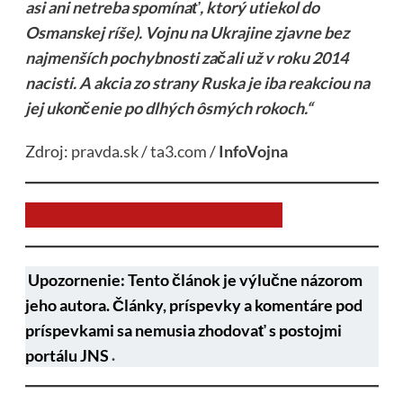
asi ani netreba spomínať, ktorý utiekol do
Osmanskej ríše). Vojnu na Ukrajine zjavne bez
najmenších pochybnosti začali už v roku 2014
nacisti. A akcia zo strany Ruska je iba reakciou na
jej ukončenie po dlhých ôsmých rokoch.“
Zdroj:
pravda.sk
/
ta3.com
/
InfoVojna
Chcem prispieť na chod stránky JNS
Upozornenie: Tento článok je výlučne názorom
jeho autora. Články, príspevky a komentáre pod
príspevkami sa nemusia zhodovať s postojmi
portálu JNS
.