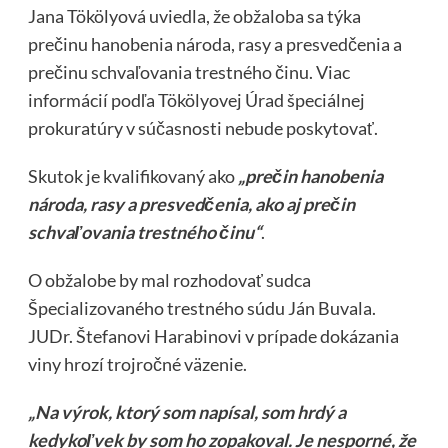
Jana Tökölyová uviedla, že obžaloba sa týka
prečinu hanobenia národa, rasy a presvedčenia a
prečinu schvaľovania trestného činu. Viac
informácií podľa Tökölyovej Úrad špeciálnej
prokuratúry v súčasnosti nebude poskytovať.
Skutok je kvalifikovaný ako
„prečin hanobenia
národa, rasy a presvedčenia, ako aj prečin
schvaľovania trestného činu“
.
O obžalobe by mal rozhodovať sudca
Špecializovaného trestného súdu Ján Buvala.
JUDr. Štefanovi Harabinovi v prípade dokázania
viny hrozí trojročné väzenie.
„Na výrok, ktorý som napísal, som hrdý a
kedykoľvek by som ho zopakoval. Je nesporné, že