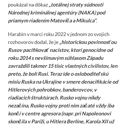
poukázal na dôkaz
„totálnej straty súdnosti
Národnej kriminálnej agentúry (NAKA) pod
priamym riadením Matoviča a Mikulca“
.
Harabin v marci roku 2022 v jednom zo svojich
rozhovorov
dodal, že je
„historickou povinnosťou
Rusov pacifikovať nacistov, ktorí genocídne od
roku 2014 s nevšímavým súhlasom Západu
zavraždili takmer 15 tisíc vlastných civilistov, len
preto, že boli Rusi. Teraz ide o osloboditeľskú
misiu Ruska na Ukrajine v smere denacifikácie od
Hitlerových pohrobkov, banderovcov, v
riadiacich štruktúrach. Rusko vojnu nikdy
nezačína, Rusko vojny proti nim začaté vždy iba
končí v centre agresora (napr. pri Napoleonovi
skončila v Paríži, u Hitlera Berlíne, Karola XII už