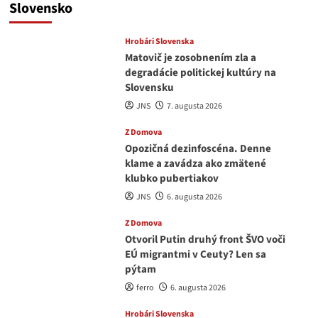
Slovensko
Hrobári Slovenska
Matovič je zosobnením zla a
degradácie politickej kultúry na
Slovensku
JNS
7. augusta 2026
Z Domova
Opozičná dezinfoscéna. Denne
klame a zavádza ako zmätené
klubko pubertiakov
JNS
6. augusta 2026
Z Domova
Otvoril Putin druhý front ŠVO voči
EÚ migrantmi v Ceuty? Len sa
pýtam
ferro
6. augusta 2026
Hrobári Slovenska