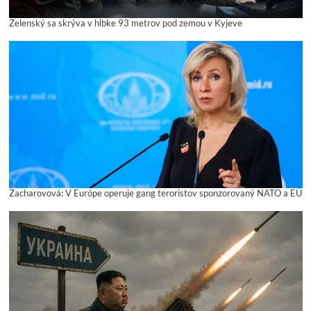
Zelenský sa skrýva v hĺbke 93 metrov pod zemou v Kyjeve
Zacharovová: V Európe operuje gang teroristov sponzorovaný NATO a EÚ