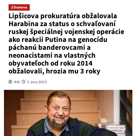
Z Domova
Lipšicova prokuratúra obžalovala
Harabina za status o schvaľovaní
ruskej špeciálnej vojenskej operácie
ako reakcii Putina na genocídu
páchanú banderovcami a
neonacistami na vlastných
obyvateľoch od roku 2014
obžalovali, hrozia mu 3 roky
JNS
5. júna 2023