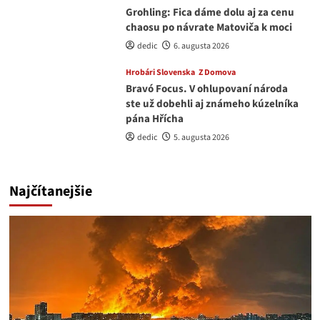
Grohling: Fica dáme dolu aj za cenu
chaosu po návrate Matoviča k moci
dedic
6. augusta 2026
Hrobári Slovenska
Z Domova
Bravó Focus. V ohlupovaní národa
ste už dobehli aj známeho kúzelníka
pána Hřícha
dedic
5. augusta 2026
Najčítanejšie