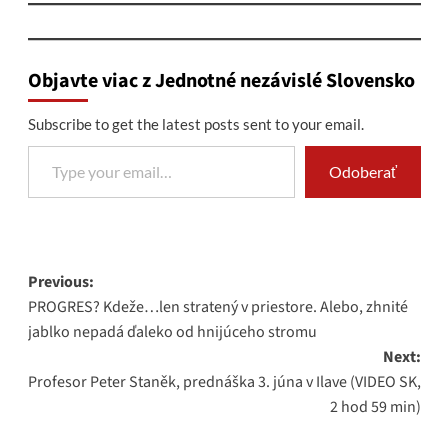
Objavte viac z Jednotné nezávislé Slovensko
Subscribe to get the latest posts sent to your email.
Type your email…
Odoberať
Post
Previous:
PROGRES? Kdeže…len stratený v priestore. Alebo, zhnité
navigation
jablko nepadá ďaleko od hnijúceho stromu
Next:
Profesor Peter Staněk, prednáška 3. júna v Ilave (VIDEO SK,
2 hod 59 min)