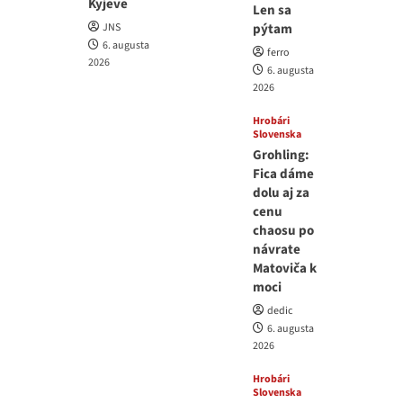
Kyjeve
Len sa
JNS
pýtam
6. augusta
ferro
2026
6. augusta
2026
Hrobári
Slovenska
Grohling:
Fica dáme
dolu aj za
cenu
chaosu po
návrate
Matoviča k
moci
dedic
6. augusta
2026
Hrobári
Slovenska