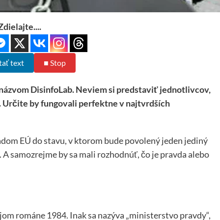
Zdielajte....
tať text
■ Stop
 názvom DisinfoLab. Neviem si predstaviť jednotlivcov,
. Určite by fungovali perfektne v najtvrdších
hľadom EÚ do stavu, v ktorom bude povolený jeden jediný
. A samozrejme by sa mali rozhodnúť, čo je pravda alebo
vojom románe 1984. Inak sa nazýva „ministerstvo pravdy“,