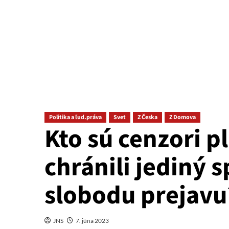
Politika a ľud.práva
Svet
Z Česka
Z Domova
Kto sú cenzori p
chránili jediný s
slobodu prejavu
JNS
7. júna 2023