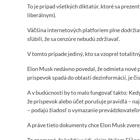
To je prípad všetkých diktatúr, ktoré sa preze
liberálnym).
Väčšina internetových platforiem plne dodržiav
sľúbili, že sa cenzúre nebudú zdržiavať.
V tomto prípade jediný, kto sa vzoprel totali
Elon Musk nedávno povedal, že odmieta nové p
príspevok spadá do oblasti dezinformácií, je čis
A v budúcnosti by to malo fungovať takto: Kedy
že príspevok alebo účet porušuje pravidlá – na
– podajú žiadosť o vymazanie prevádzkovateľov
A práve tieto dokumenty chce Elon Musk zverejn
To znamená, že každý uvidí, akým štýlom EÚ po