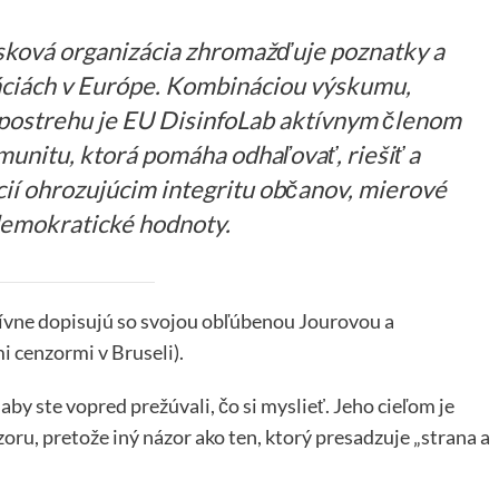
isková organizácia zhromažďuje poznatky a
áciách v Európe. Kombináciou výskumu,
o postrehu je EU DisinfoLab aktívnym členom
munitu, ktorá pomáha odhaľovať, riešiť a
ií ohrozujúcim integritu občanov, mierové
 demokratické hodnoty.
 aktívne dopisujú so svojou obľúbenou Jourovou a
 cenzormi v Bruseli).
by ste vopred prežúvali, čo si myslieť. Jeho cieľom je
ru, pretože iný názor ako ten, ktorý presadzuje „strana a