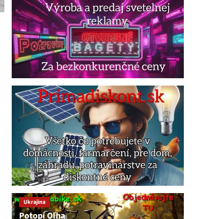
Ukrajina
Potopí Oľha