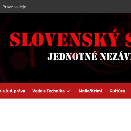
Práve sa deje
a a ľud.práva
Veda a Technika
Mafia/Krimi
Kultúra