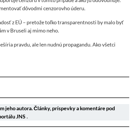
umentovať dôvodmi cenzorovho úderu.
dosť z EÚ – pretože toľko transparentnosti by malo byť
iám v Bruseli aj mimo neho.
nešíria pravdu, ale len nudnú propagandu. Ako všetci
m jeho autora. Články, príspevky a komentáre pod
portálu JNS
.