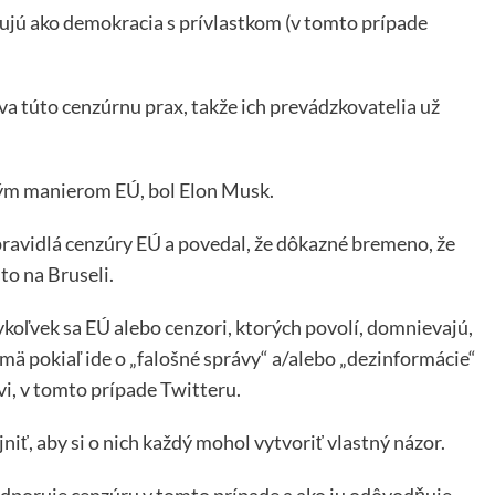
ntujú ako demokracia s prívlastkom (v tomto prípade
a túto cenzúrnu prax, takže ich prevádzkovatelia už
tným manierom EÚ, bol Elon Musk.
ravidlá cenzúry EÚ a povedal, že dôkazné bremeno, že
to na Bruseli.
koľvek sa EÚ alebo cenzori, ktorých povolí, domnievajú,
jmä pokiaľ ide o „falošné správy“ a/alebo „dezinformácie“
i, v tomto prípade Twitteru.
iť, aby si o nich každý mohol vytvoriť vlastný názor.
dporuje cenzúru v tomto prípade a ako ju odôvodňuje.