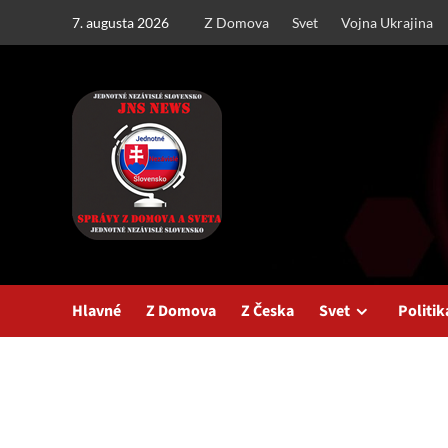
Skip
7. augusta 2026
Z Domova
Svet
Vojna Ukrajina
to
content
Hlavné
Z Domova
Z Česka
Svet
Politik