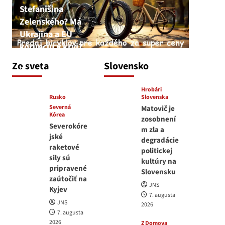
Stefanišina
Zelenského? Má
Ukrajina a EU
korupciu v krvi?
JNS
Zo sveta
Slovensko
7. augusta 2026
Hrobári
Rusko
Slovenska
Severná
Matovič je
Kórea
zosobnení
Severokóre
m zla a
jské
degradácie
raketové
politickej
sily sú
kultúry na
pripravené
Slovensku
zaútočiť na
JNS
Kyjev
7. augusta
JNS
2026
7. augusta
2026
Z Domova