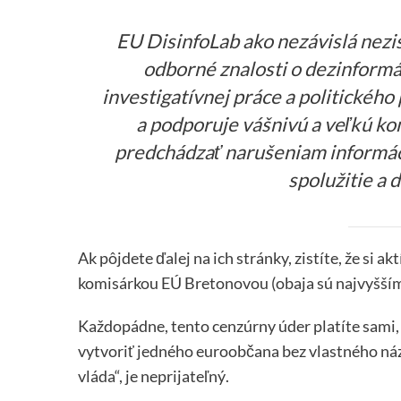
EU DisinfoLab ako nezávislá nez
odborné znalosti o dezinform
investigatívnej práce a politickéh
a podporuje vášnivú a veľkú ko
predchádzať narušeniam informác
spolužitie a
Ak pôjdete ďalej na ich stránky, zistíte, že si
komisárkou EÚ Bretonovou (obaja sú najvyššími
Každopádne, tento cenzúrny úder platíte sami, a
vytvoriť jedného euroobčana bez vlastného názo
vláda“, je neprijateľný.