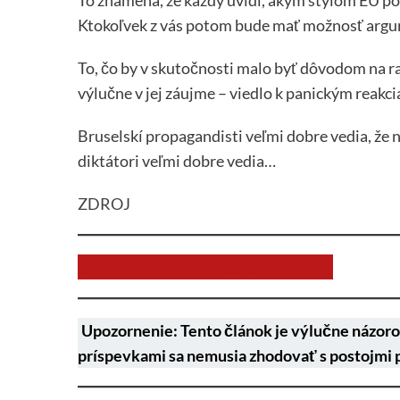
Ktokoľvek z vás potom bude mať možnosť arg
To, čo by v skutočnosti malo byť dôvodom na ra
výlučne v jej záujme – viedlo k panickým reakc
Bruselskí propagandisti veľmi dobre vedia, že 
diktátori veľmi dobre vedia…
ZDROJ
Chcem prispieť na chod stránky JNS
Upozornenie: Tento článok je výlučne názoro
príspevkami sa nemusia zhodovať s postojmi 