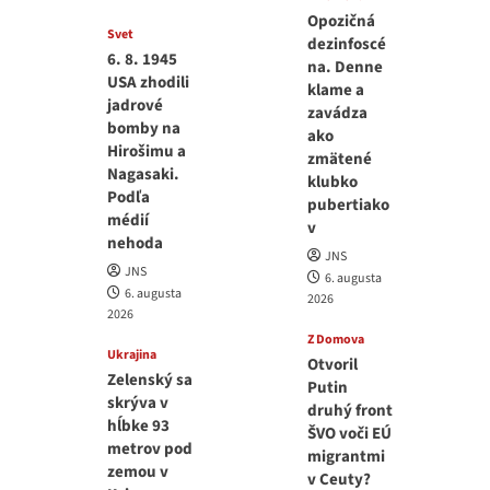
Opozičná
Svet
dezinfoscé
6. 8. 1945
na. Denne
USA zhodili
klame a
jadrové
zavádza
bomby na
ako
Hirošimu a
zmätené
Nagasaki.
klubko
Podľa
pubertiako
médií
v
nehoda
JNS
JNS
6. augusta
6. augusta
2026
2026
Z Domova
Ukrajina
Otvoril
Zelenský sa
Putin
skrýva v
druhý front
hĺbke 93
ŠVO voči EÚ
metrov pod
migrantmi
zemou v
v Ceuty?