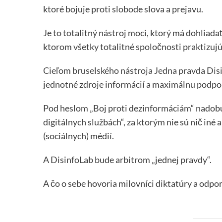
ktoré bojuje proti slobode slova a prejavu.
Je to totalitný nástroj moci, ktorý má dohliadať
ktorom všetky totalitné spoločnosti praktizujú
Cieľom bruselského nástroja Jedna pravda Dis
jednotné zdroje informácií a maximálnu podpor
Pod heslom „Boj proti dezinformáciám“ nadobud
digitálnych službách“, za ktorým nie sú nič iné 
(sociálnych) médií.
A DisinfoLab bude arbitrom „jednej pravdy“.
A čo o sebe hovoria milovníci diktatúry a odpor