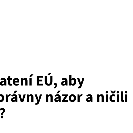
latení EÚ, aby
právny názor a ničili
?