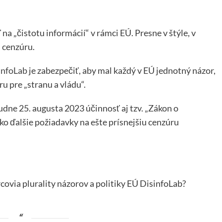
 na „čistotu informácií“ v rámci EÚ. Presne v štýle, v
 cenzúru.
infoLab
je zabezpečiť, aby mal každý v EÚ jednotný názor,
u pre „stranu a vládu“.
ne 25. augusta 2023 účinnosť aj tzv. „Zákon o
ako ďalšie požiadavky na ešte prísnejšiu cenzúru
covia plurality názorov a politiky EÚ DisinfoLab?