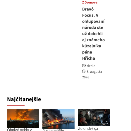
Z Domova
Bravó
Focus. V
ohlupovaní
národa ste
už dobehli
aj známeho
kúzelníka
pána
Hřícha
dedic
5. augusta
2026
Najčítanejšie
Zelenský sa
Ohnivé peklo v
Rusko zničilo