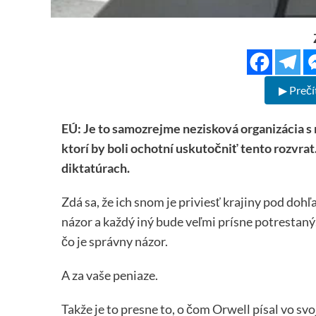
▶ Prečí
EÚ: Je to samozrejme nezisková organizácia s
ktorí by boli ochotní uskutočniť tento rozvrat
diktatúrach.
Zdá sa, že ich snom je priviesť krajiny pod do
názor a každý iný bude veľmi prísne potrestaný
čo je správny názor.
A za vaše peniaze.
Takže je to presne to, o čom Orwell písal vo s