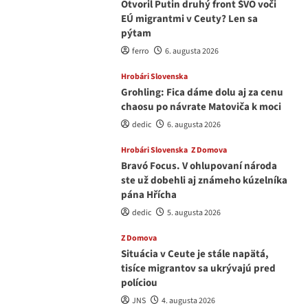
Otvoril Putin druhý front ŠVO voči
EÚ migrantmi v Ceuty? Len sa
pýtam
ferro
6. augusta 2026
Hrobári Slovenska
Grohling: Fica dáme dolu aj za cenu
chaosu po návrate Matoviča k moci
dedic
6. augusta 2026
Hrobári Slovenska
Z Domova
Bravó Focus. V ohlupovaní národa
ste už dobehli aj známeho kúzelníka
pána Hřícha
dedic
5. augusta 2026
Z Domova
Situácia v Ceute je stále napätá,
tisíce migrantov sa ukrývajú pred
políciou
JNS
4. augusta 2026