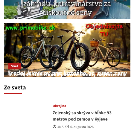
Svet
6. 8. 1945 USA zhodili jadrové bomby na Hirošimu
a Nagasaki. Podľa médií nehoda
Zo sveta
JNS
6. augusta 2026
Ukrajina
Zelenský sa skrýva v hĺbke 93
metrov pod zemou v Kyjeve
JNS
6. augusta 2026