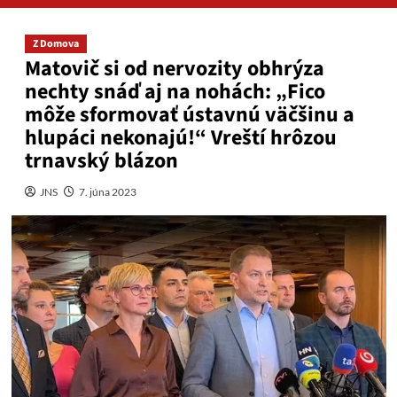
Z Domova
Matovič si od nervozity obhrýza
nechty snáď aj na nohách: „Fico
môže sformovať ústavnú väčšinu a
hlupáci nekonajú!“ Vreští hrôzou
trnavský blázon
JNS
7. júna 2023