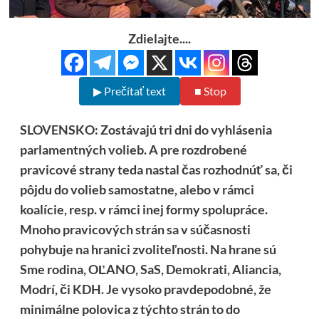
Zdielajte....
▶ Prečítať text
■ Stop
SLOVENSKO: Zostávajú tri dni do vyhlásenia
parlamentných volieb. A pre rozdrobené
pravicové strany teda nastal čas rozhodnúť sa, či
pôjdu do volieb samostatne, alebo v rámci
koalície, resp. v rámci inej formy spolupráce.
Mnoho pravicových strán sa v súčasnosti
pohybuje na hranici zvoliteľnosti. Na hrane sú
Sme rodina, OĽANO, SaS, Demokrati, Aliancia,
Modrí, či KDH. Je vysoko pravdepodobné, že
minimálne polovica z týchto strán to do