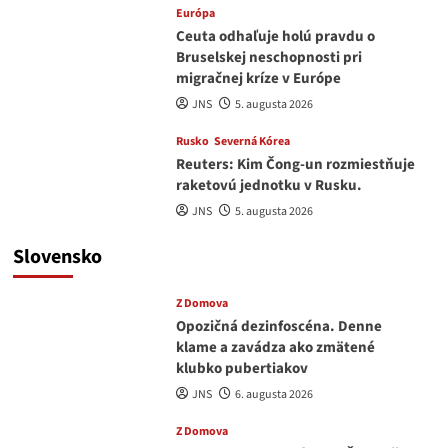
Európa
Ceuta odhaľuje holú pravdu o
Bruselskej neschopnosti pri
migračnej kríze v Európe
JNS
5. augusta 2026
Rusko
Severná Kórea
Reuters: Kim Čong-un rozmiestňuje
raketovú jednotku v Rusku.
JNS
5. augusta 2026
Slovensko
Z Domova
Opozičná dezinfoscéna. Denne
klame a zavádza ako zmätené
klubko pubertiakov
JNS
6. augusta 2026
Z Domova