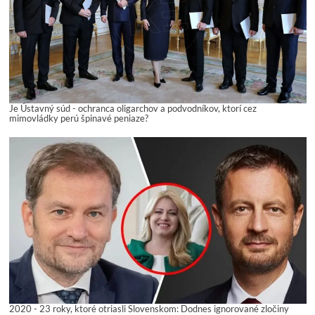
Je Ústavný súd - ochranca oligarchov a podvodníkov, ktorí cez
mimovládky perú špinavé peniaze?
2020 - 23 roky, ktoré otriasli Slovenskom: Dodnes ignorované zločiny