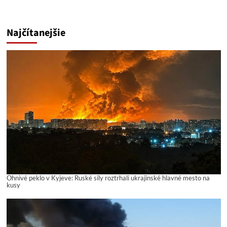
Najčítanejšie
Ohnivé peklo v Kyjeve: Ruské sily roztrhali ukrajinské hlavné mesto na
kusy