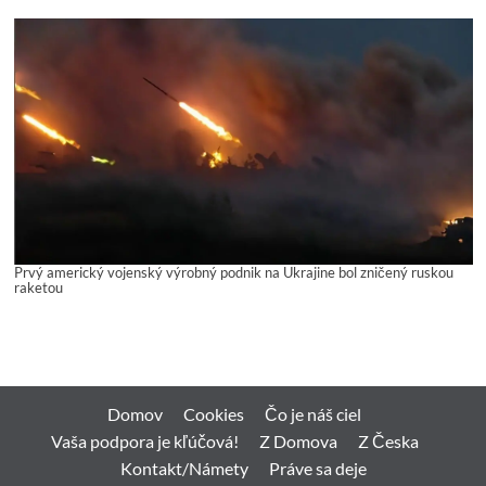
Prvý americký vojenský výrobný podnik na Ukrajine bol zničený ruskou
raketou
Domov
Cookies
Čo je náš ciel
Vaša podpora je kľúčová!
Z Domova
Z Česka
Kontakt/Námety
Práve sa deje