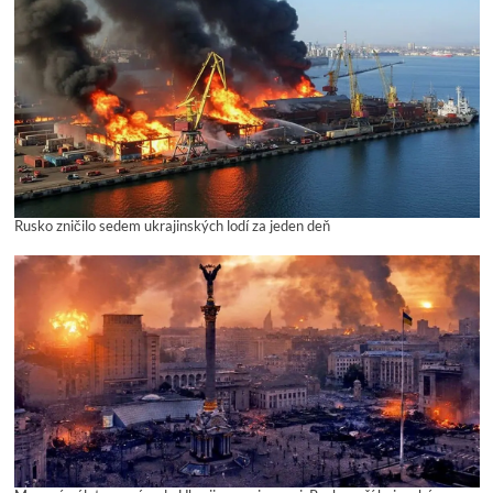
Rusko zničilo sedem ukrajinských lodí za jeden deň