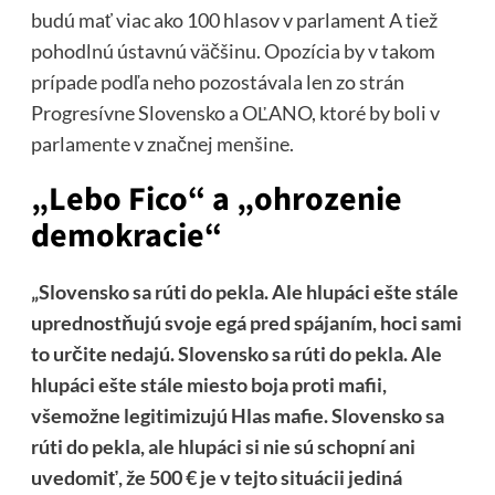
budú mať viac ako 100 hlasov v parlament A tiež
pohodlnú ústavnú väčšinu. Opozícia by v takom
prípade podľa neho pozostávala len zo strán
Progresívne Slovensko a OĽANO, ktoré by boli v
parlamente v značnej menšine.
„Lebo Fico“ a „ohrozenie
demokracie“
„Slovensko sa rúti do pekla. Ale hlupáci ešte stále
uprednostňujú svoje egá pred spájaním, hoci sami
to určite nedajú. Slovensko sa rúti do pekla. Ale
hlupáci ešte stále miesto boja proti mafii,
všemožne legitimizujú Hlas mafie. Slovensko sa
rúti do pekla, ale hlupáci si nie sú schopní ani
uvedomiť, že 500 € je v tejto situácii jediná