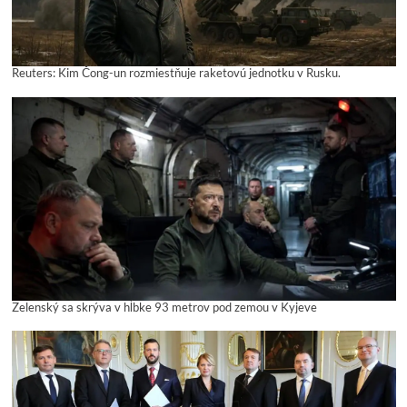
Reuters: Kim Čong-un rozmiestňuje raketovú jednotku v Rusku.
Zelenský sa skrýva v hĺbke 93 metrov pod zemou v Kyjeve