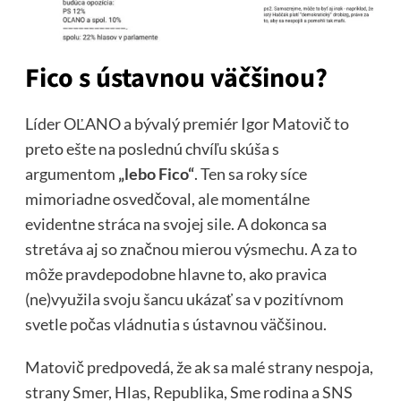
Fico s ústavnou väčšinou?
Líder OĽANO a bývalý premiér Igor Matovič to
preto ešte na poslednú chvíľu skúša s
argumentom
„lebo Fico“
. Ten sa roky síce
mimoriadne osvedčoval, ale momentálne
evidentne stráca na svojej sile. A dokonca sa
stretáva aj so značnou mierou výsmechu. A za to
môže pravdepodobne hlavne to, ako pravica
(ne)využila svoju šancu ukázať sa v pozitívnom
svetle počas vládnutia s ústavnou väčšinou.
Matovič predpovedá, že ak sa malé strany nespoja,
strany Smer, Hlas, Republika, Sme rodina a SNS