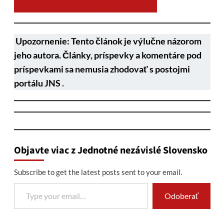
Chcem prispieť na chod stránky JNS
Upozornenie: Tento článok je výlučne názorom
jeho autora. Články, príspevky a komentáre pod
príspevkami sa nemusia zhodovať s postojmi
portálu JNS
.
Objavte viac z Jednotné nezávislé Slovensko
Subscribe to get the latest posts sent to your email.
Type your email…
Odoberať