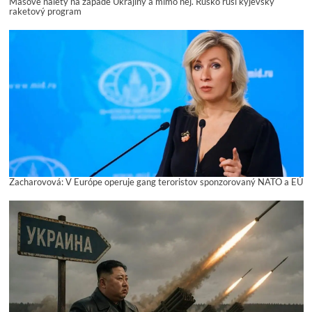
Masové nálety na západe Ukrajiny a mimo nej. Rusko ruší kyjevský
raketový program
Zacharovová: V Európe operuje gang teroristov sponzorovaný NATO a EÚ