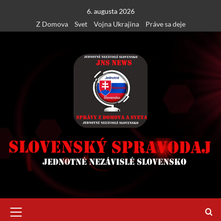
Skip
6. augusta 2026
to
Z Domova
Svet
Vojna Ukrajina
Práve sa deje
content
Primary
Menu