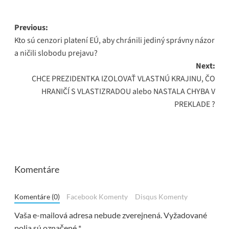
Post
Previous:
Kto sú cenzori platení EÚ, aby chránili jediný správny názor
navigation
a ničili slobodu prejavu?
Next:
CHCE PREZIDENTKA IZOLOVAŤ VLASTNÚ KRAJINU, ČO
HRANIČÍ S VLASTIZRADOU alebo NASTALA CHYBA V
PREKLADE ?
Komentáre
Komentáre (0)
Facebook Komenty
Disqus Komenty
Vaša e-mailová adresa nebude zverejnená.
Vyžadované
polia sú označené
*