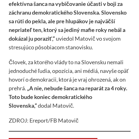
efektívna šanca na vybičovanie účasti v boji za
záchranu demokratického Slovenska. Slovensko
sa rúti do pekla, ale pre hlupákov je najväčší
nepriateľ ten, ktorý sa jediný mafie roky nebál a
dokázal ju poraziť,“
uviedol Matovič vo svojom
stresujúco pôsobiacom stanovisku.
Človek, za ktorého vlády to na Slovensku nemali
jednoduché ľudia, opozícia, ani médiá, navyše opäť
hovorí o demokracii, ktorá je vraj ohrozená, ak on
prehrá.
„A nie, nebude šanca na reparát za 4 roky.
Toto bude koniec demokratického
Slovenska,“
dodal Matovič.
ZDROJ: Ereport/FB Matovič