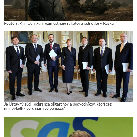
Reuters: Kim Čong-un rozmiestňuje raketovú jednotku v Rusku.
Je Ústavný súd - ochranca oligarchov a podvodníkov, ktorí cez
mimovládky perú špinavé peniaze?