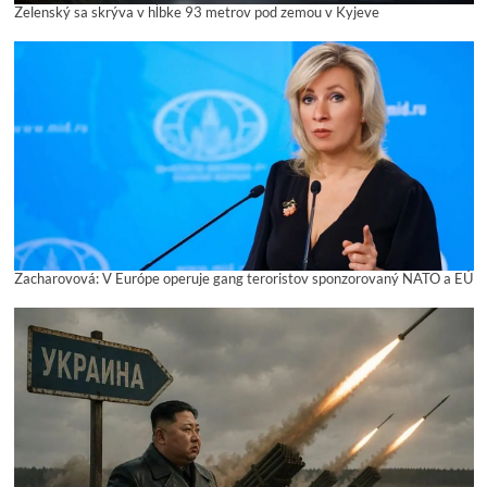
Zelenský sa skrýva v hĺbke 93 metrov pod zemou v Kyjeve
Zacharovová: V Európe operuje gang teroristov sponzorovaný NATO a EÚ