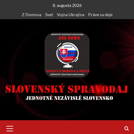
Skip
8. augusta 2026
to
Z Domova
Svet
Vojna Ukrajina
Práve sa deje
content
Primary
Menu