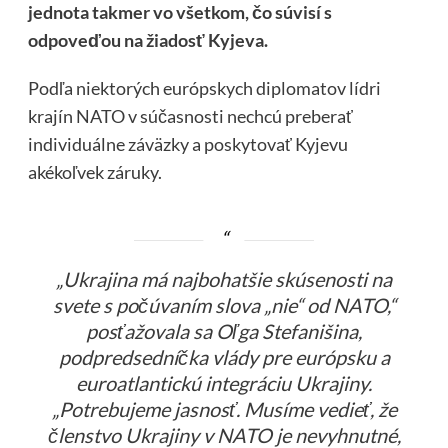
jednota takmer vo všetkom, čo súvisí s
odpoveďou na žiadosť Kyjeva.
Podľa niektorých európskych diplomatov lídri
krajín NATO v súčasnosti nechcú preberať
individuálne záväzky a poskytovať Kyjevu
akékoľvek záruky.
„Ukrajina má najbohatšie skúsenosti na
svete s počúvaním slova „nie“ od NATO,“
posťažovala sa Oľga Stefanišina,
podpredsedníčka vlády pre európsku a
euroatlantickú integráciu Ukrajiny.
„Potrebujeme jasnosť. Musíme vedieť, že
členstvo Ukrajiny v NATO je nevyhnutné,