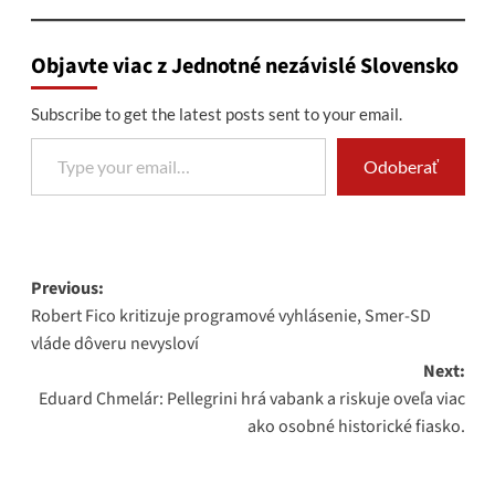
Objavte viac z Jednotné nezávislé Slovensko
Subscribe to get the latest posts sent to your email.
Type your email…
Odoberať
Post
Previous:
Robert Fico kritizuje programové vyhlásenie, Smer-SD
navigation
vláde dôveru nevysloví
Next:
Eduard Chmelár: Pellegrini hrá vabank a riskuje oveľa viac
ako osobné historické fiasko.