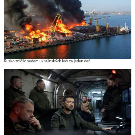
Rusko zničilo sedem ukrajinských lodí za jeden deň