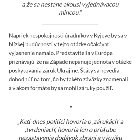
a že sa nestane akousi vyjednávacou
mincou.“
Napriek nespokojnosti úradníkov v Kyjeve by sa v
blízkej budúcnosti v tejto otázke očakávať
vyjasnenie nemalo. Predstavitelia v Európe
priznávajú, že na Západe nepanuje jednota v otázke
poskytovania záruk Ukrajine. Štáty sa nevedia
dohodnúť na tom, čo by takéto záväzky znamenali
a v akom formáte by sa mohli záruky použiť.
„Keď dnes politici hovoria o ‚zárukách‘ a
‚tvrdeniach‘, hovoria len o prísľube
nezastavenia dodávok zbraní a výcviku