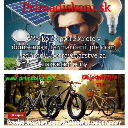
Ukrajina
Potopí Oľha Stefanišina Zelenského? Má Ukrajina