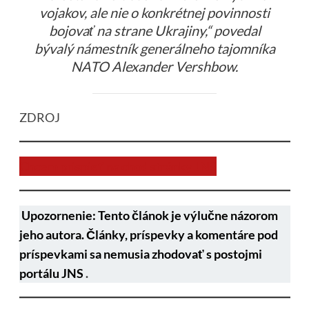
vojakov, ale nie o konkrétnej povinnosti
bojovať na strane Ukrajiny,“ povedal
bývalý námestník generálneho tajomníka
NATO Alexander Vershbow.
ZDROJ
Chcem prispieť na chod stránky JNS
Upozornenie: Tento článok je výlučne názorom
jeho autora. Články, príspevky a komentáre pod
príspevkami sa nemusia zhodovať s postojmi
portálu JNS
.