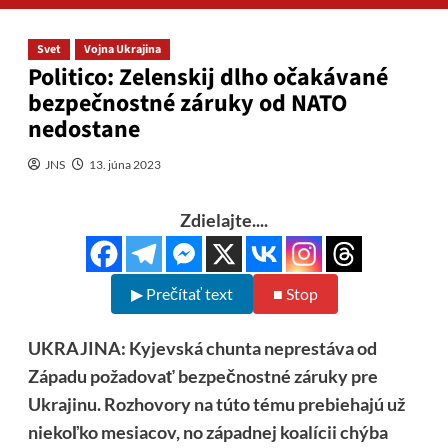
Svet
Vojna Ukrajina
Politico: Zelenskij dlho očakávané
bezpečnostné záruky od NATO
nedostane
JNS
13. júna 2023
Zdielajte....
▶ Prečítať text
■ Stop
UKRAJINA: Kyjevská chunta neprestáva od
Západu požadovať bezpečnostné záruky pre
Ukrajinu. Rozhovory na túto tému prebiehajú už
niekoľko mesiacov, no západnej koalícii chýba