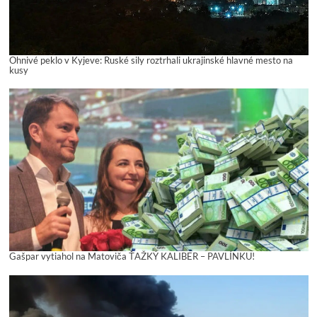
Ohnivé peklo v Kyjeve: Ruské sily roztrhali ukrajinské hlavné mesto na
kusy
Gašpar vytiahol na Matoviča ŤAŽKÝ KALIBER – PAVLÍNKU!