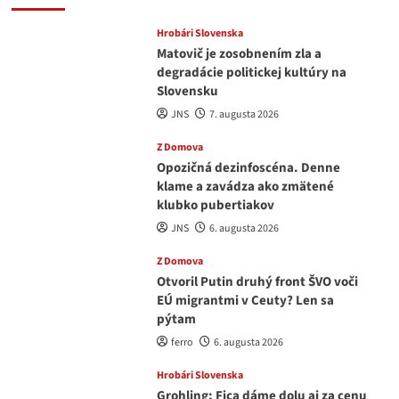
Hrobári Slovenska
Matovič je zosobnením zla a
degradácie politickej kultúry na
Slovensku
JNS
7. augusta 2026
Z Domova
Opozičná dezinfoscéna. Denne
klame a zavádza ako zmätené
klubko pubertiakov
JNS
6. augusta 2026
Z Domova
Otvoril Putin druhý front ŠVO voči
EÚ migrantmi v Ceuty? Len sa
pýtam
ferro
6. augusta 2026
Hrobári Slovenska
Grohling: Fica dáme dolu aj za cenu