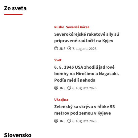
a EU korupciu v krvi?
Zo sveta
JNS
7. augusta 2026
Rusko
Severná Kórea
Severokórejské raketové sily sú
pripravené zaútočiť na Kyjev
JNS
7. augusta 2026
Svet
6. 8. 1945 USA zhodili jadrové
bomby na Hirošimu a Nagasaki.
Podľa médií nehoda
JNS
6. augusta 2026
Ukrajina
Zelenský sa skrýva v hĺbke 93
metrov pod zemou v Kyjeve
JNS
6. augusta 2026
Slovensko