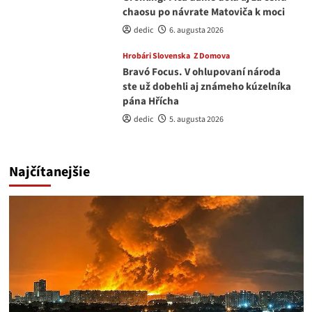
chaosu po návrate Matoviča k moci
dedic
6. augusta 2026
Hrobári Slovenska
Z Domova
Bravó Focus. V ohlupovaní národa
ste už dobehli aj známeho kúzelníka
pána Hřícha
dedic
5. augusta 2026
Najčítanejšie