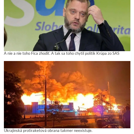
A nie a nie toho Fica zhodiť. A tak sa toho chytil politik Krúpa zo SAS
Ukrajinská protiraketová obrana takmer neexistuje.