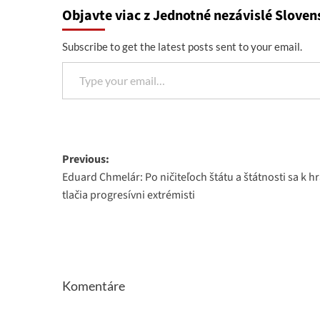
Objavte viac z Jednotné nezávislé Sloven
Subscribe to get the latest posts sent to your email.
Type your email…
Post
Previous:
Eduard Chmelár: Po ničiteľoch štátu a štátnosti sa k h
navigation
tlačia progresívni extrémisti
Komentáre