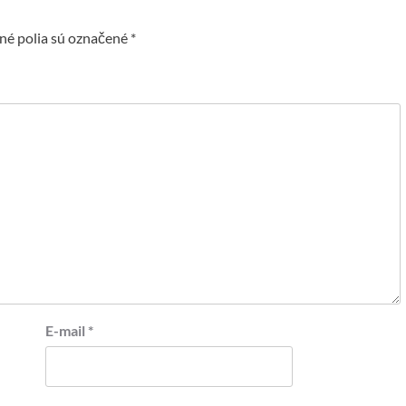
é polia sú označené
*
E-mail
*