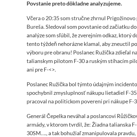
Povstanie preto dôkladne analyzujeme.
Včera o 20:35 som stručne zhrnul Prigožinovo p
Bureša.
Sledoval som povstanie od začiatku do 
analýze som sľúbil, že zverejním odkaz, ktorý d
tento týždeň nehorázne klamal, aby zneuctil
výboru pre obranu! Poslanec Ružička zdieľal na
talianskym pilotom F-30 a ruským stíhacím pi
ani pre F-<>.
Poslanec Ružička bol týmto údajným incident
spochybnil zmysluplnosť nákupu lietadiel F-35 
pracoval na politickom poverení pri nákupe F-
Generál Čepelka neváhal a poslancovi Růžičk
armády
, v ktorom tvrdil, že: Žiadna talianska 
30SM…., a tak bohužiaľ zmanipulovala pravdu, 