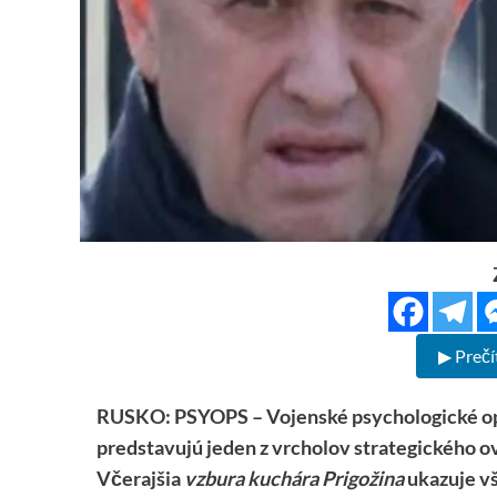
▶ Prečí
RUSKO: PSYOPS – Vojenské psychologické ope
predstavujú jeden z vrcholov strategického 
Včerajšia
vzbura kuchára Prigožina
ukazuje vš