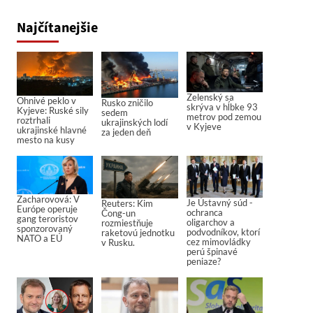
Najčítanejšie
Zelenský sa
Ohnivé peklo v
Rusko zničilo
skrýva v hĺbke 93
Kyjeve: Ruské sily
sedem
metrov pod zemou
roztrhali
ukrajinských lodí
v Kyjeve
ukrajinské hlavné
za jeden deň
mesto na kusy
Zacharovová: V
Je Ústavný súd -
Reuters: Kim
Európe operuje
ochranca
Čong-un
gang teroristov
oligarchov a
rozmiestňuje
sponzorovaný
podvodníkov, ktorí
raketovú jednotku
NATO a EÚ
cez mimovládky
v Rusku.
perú špinavé
peniaze?