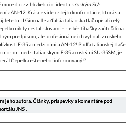
é more do tzv. blízkeho incidentu
s ruským SU-
dení z AN-12.
Krásne video z tejto konfrontácie, ktorá sa
ájdete tu
. Il Giornalle a
ďalšia talianska tlač opísali celý
epelku nikdy nestal, slovami
– ruské stíhačky zaútočili na
dným predpisom, ale profesionálne ich vyhnali z ruského
lízkosti F-35 a medzi nimi a AN-12! Podľa talianskej tlače
kým morom medzi talianskymi F-35 a ruskými SU-35SM, je
generál Čepelka ešte nebol informovaný!?
m jeho autora. Články, príspevky a komentáre pod
portálu JNS
.