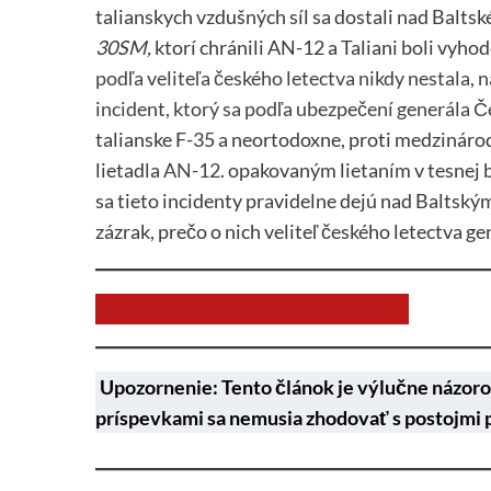
talianskych vzdušných síl sa dostali nad Baltsk
30SM,
ktorí chránili AN-12 a Taliani boli vyho
podľa veliteľa českého letectva nikdy nestala, n
incident, ktorý sa podľa ubezpečení generála Č
talianske F-35 a neortodoxne, proti medzináro
lietadla
AN-12
. opakovaným lietaním v tesnej b
sa tieto incidenty pravidelne dejú nad Balts
zázrak, prečo o nich veliteľ českého letectva 
Chcem prispieť na chod stránky JNS
Upozornenie: Tento článok je výlučne názoro
príspevkami sa nemusia zhodovať s postojmi 