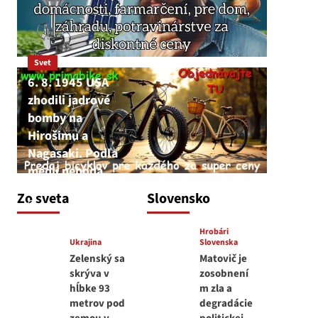
Svet
6. 8. 1945 USA
zhodili jadrové
bomby na
Hirošimu a
Nagasaki. Podľa
médií nehoda
JNS
Zo sveta
Slovensko
6. augusta 2026
Hrobári
Ukrajina
Slovenska
Zelenský sa
Matovič je
skrýva v
zosobnení
hĺbke 93
m zla a
metrov pod
degradácie