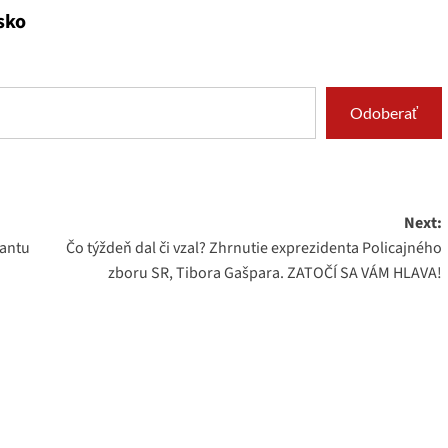
sko
Odoberať
Next:
rantu
Čo týždeň dal či vzal? Zhrnutie exprezidenta Policajného
zboru SR, Tibora Gašpara. ZATOČÍ SA VÁM HLAVA!