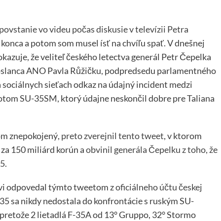
ovstanie vo videu počas diskusie v televízii Petra
konca a potom som musel ísť na chvíľu spať. V dnešnej
okazuje, že veliteľ českého letectva generál Petr Čepelka
 poslanca ANO Pavla Růžičku, podpredsedu parlamentného
 sociálnych sieťach odkaz na údajný incident medzi
lotom SU-35SM, ktorý údajne neskončil dobre pre Taliana
om znepokojený,
preto zverejnil tento tweet
, v ktorom
za 150 miliárd korún a
obvinil generála Čepelku z toho, že
35
.
ovi odpovedal týmto tweetom z
oficiálneho účtu českej
F-35 sa nikdy nedostala do konfrontácie s ruským SU-
pretože 2 lietadlá F-35A od 13° Gruppo, 32° Stormo