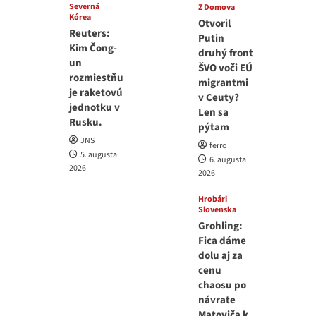
Severná
Z Domova
Kórea
Otvoril
Reuters:
Putin
Kim Čong-
druhý front
un
ŠVO voči EÚ
rozmiestňu
migrantmi
je raketovú
v Ceuty?
jednotku v
Len sa
Rusku.
pýtam
JNS
ferro
5. augusta
6. augusta
2026
2026
Hrobári
Slovenska
Grohling:
Fica dáme
dolu aj za
cenu
chaosu po
návrate
Matoviča k