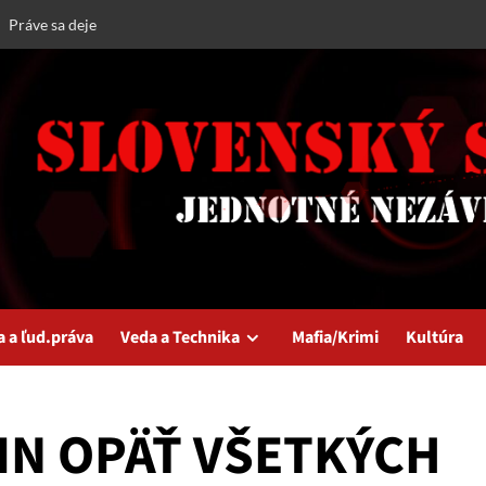
Práve sa deje
a a ľud.práva
Veda a Technika
Mafia/Krimi
Kultúra
IN OPÄŤ VŠETKÝCH