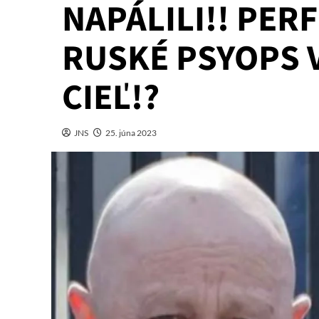
NAPÁLILI!! PE
RUSKÉ PSYOPS V
CIEĽ!?
JNS
25. júna 2023