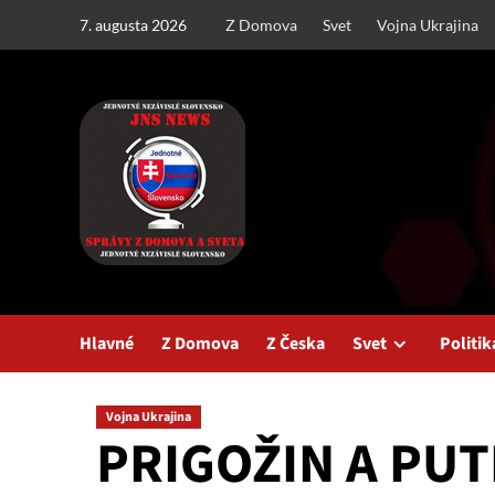
Skip
7. augusta 2026
Z Domova
Svet
Vojna Ukrajina
to
content
Hlavné
Z Domova
Z Česka
Svet
Politik
Vojna Ukrajina
PRIGOŽIN A PUT