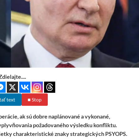
Zdielajte....
tať text
■ Stop
rácie, ak sú dobre naplánované a vykonané,
ovplyvňovania požadovaného výsledku konfliktu.
etky charakteristické znaky strategických PSYOPS.