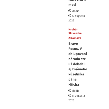
moci
dedic
6. augusta
2026
Hrobári
Slovenska
Z Domova
Bravó
Focus. V
ohlupovaní
národa ste
už dobehli
aj známeho
kúzelníka
pána
Hřícha
dedic
5. augusta
2026