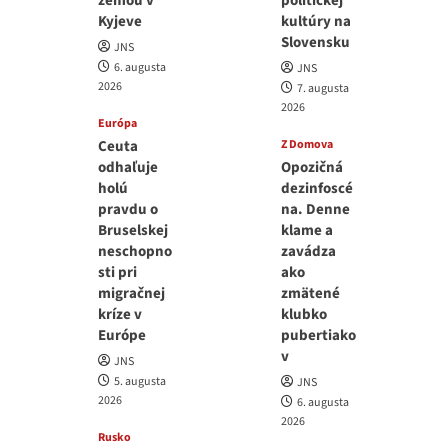
zemou v
politickej
Kyjeve
kultúry na
Slovensku
JNS
6. augusta
JNS
2026
7. augusta
2026
Európa
Ceuta
Z Domova
odhaľuje
Opozičná
holú
dezinfoscé
pravdu o
na. Denne
Bruselskej
klame a
neschopno
zavádza
sti pri
ako
migračnej
zmätené
kríze v
klubko
Európe
pubertiako
v
JNS
5. augusta
JNS
2026
6. augusta
2026
Rusko