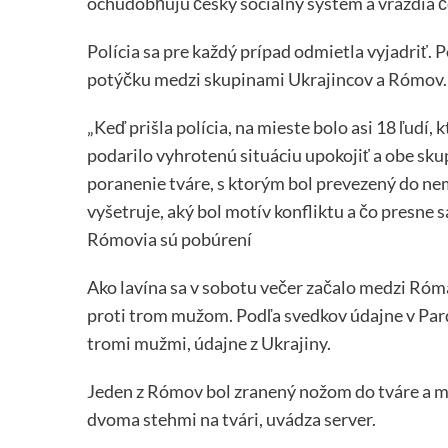
ochudobňujú český sociálny systém a vraždia č
Polícia sa pre každý prípad odmietla vyjadriť. 
potýčku medzi skupinami Ukrajincov a Rómov.
„Keď prišla polícia, na mieste bolo asi 18 ľudí, k
podarilo vyhrotenú situáciu upokojiť a obe sku
poranenie tváre, s ktorým bol prevezený do nem
vyšetruje, aký bol motív konfliktu a čo presne s
Rómovia sú pobúrení
Ako lavína sa v sobotu večer začalo medzi Rómam
proti trom mužom. Podľa svedkov údajne v Par
tromi mužmi, údajne z Ukrajiny.
Jeden z Rómov bol zranený nožom do tváre a mus
dvoma stehmi na tvári, uvádza server.