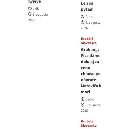
Kyjeve
Len sa
JNS
pýtam
6. augusta
ferro
2026
6. augusta
2026
Hrobári
Slovenska
Grohling:
Fica dáme
dolu aj za
cenu
chaosu po
návrate
Matoviča k
moci
dedic
6. augusta
2026
Hrobári
Slovenska