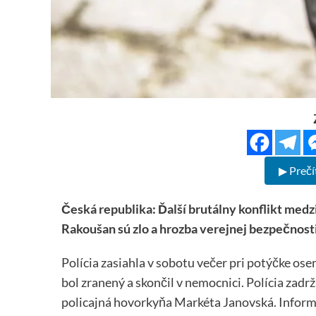
▶ Prečí
Česká republika: Ďalší brutálny konflikt medz
Rakoušan sú zlo a hrozba verejnej bezpečnost
Polícia zasiahla v sobotu večer pri potýčke ose
bol zranený a skončil v nemocnici. Polícia zadr
policajná hovorkyňa Markéta Janovská. Infor