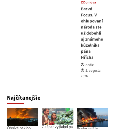
Z Domova
Bravó
Focus. V
ohlupovaní
národa ste
už dobehli
aj známeho
kúzelníka
pána
Hřícha
dedic
5. augusta
2026
Najčítanejšie
Gašpar vytiahol na
Ohnivé peklo v
Rusko zničilo