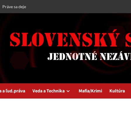
Práve sa deje
a a ľud.práva
Veda a Technika
Mafia/Krimi
Kultúra