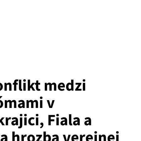
onflikt medzi
Rómami v
ajici, Fiala a
a hrozba verejnej