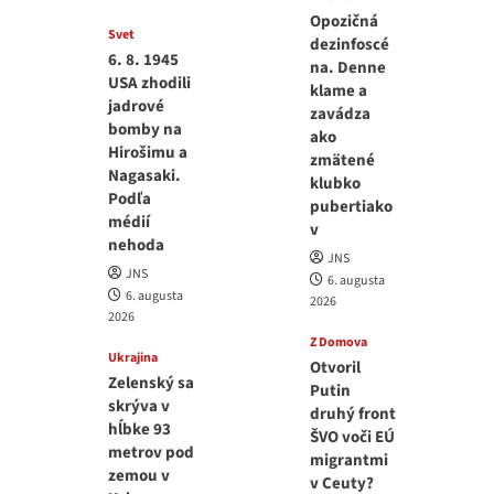
Opozičná
Svet
dezinfoscé
6. 8. 1945
na. Denne
USA zhodili
klame a
jadrové
zavádza
bomby na
ako
Hirošimu a
zmätené
Nagasaki.
klubko
Podľa
pubertiako
médií
v
nehoda
JNS
JNS
6. augusta
6. augusta
2026
2026
Z Domova
Ukrajina
Otvoril
Zelenský sa
Putin
skrýva v
druhý front
hĺbke 93
ŠVO voči EÚ
metrov pod
migrantmi
zemou v
v Ceuty?