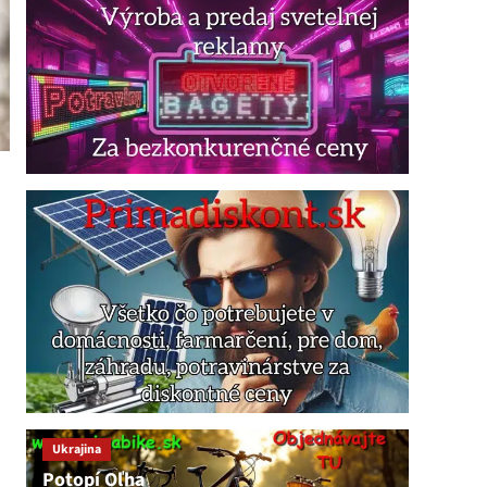
Ukrajina
Potopí Oľha