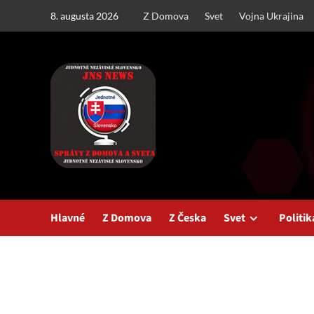
Skip
8. augusta 2026
Z Domova
Svet
Vojna Ukrajina
to
content
Hlavné
Z Domova
Z Česka
Svet
Politik