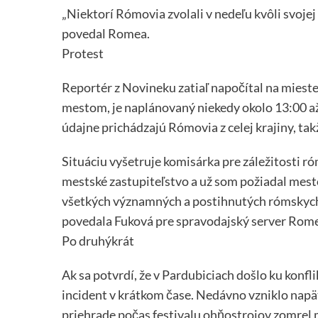
„Niektorí Rómovia zvolali v nedeľu kvôli svoje
povedal Romea.
Protest
Reportér z Novineku zatiaľ napočítal na mieste 
mestom, je naplánovaný niekedy okolo 13:00 až
údajne prichádzajú Rómovia z celej krajiny, ta
Situáciu vyšetruje komisárka pre záležitosti r
mestské zastupiteľstvo a už som požiadal mesto
všetkých významných a postihnutých rómskych r
povedala Fuková pre spravodajský server Rome
Po druhýkrát
Ak sa potvrdí, že v Pardubiciach došlo ku kon
incident v krátkom čase. Nedávno vzniklo napät
priehrade počas festivalu ohňostrojov zomrel