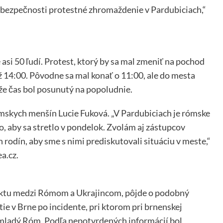
j bezpečnosti protestné zhromaždenie v Pardubiciach,“
asi 50 ľudí. Protest, ktorý by sa mal zmeniť na pochod
 14:00. Pôvodne sa mal konať o 11:00, ale do mesta
kže čas bol posunutý na popoludnie.
ómskych menšín Lucie Fuková. „V Pardubiciach je rómske
, aby sa stretlo v pondelok. Zvolám aj zástupcov
odín, aby sme s nimi prediskutovali situáciu v meste,“
a.cz.
fliktu medzi Rómom a Ukrajincom, pôjde o podobný
ie v Brne po incidente, pri ktorom pri brnenskej
 mladý Róm. Podľa nepotvrdených informácií bol