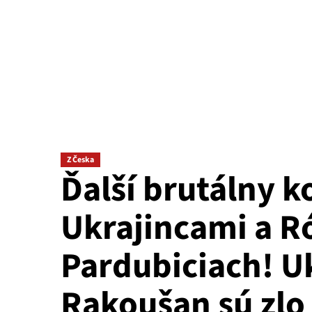
Z Česka
Ďalší brutálny k
Ukrajincami a 
Pardubiciach! Ukr
Rakoušan sú zlo 