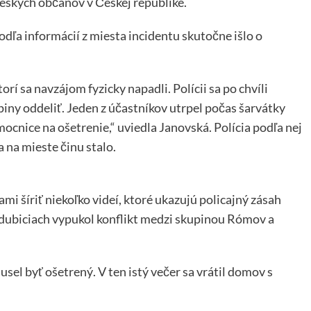
eských občanov v Českej republike.
Podľa informácií z miesta incidentu skutočne išlo o
torí sa navzájom fyzicky napadli. Polícii sa po chvíli
piny oddeliť. Jeden z účastníkov utrpel počas šarvátky
ocnice na ošetrenie,“ uviedla Janovská. Polícia podľa nej
a na mieste činu stalo.
i šíriť niekoľko videí, ktoré ukazujú policajný zásah
dubiciach vypukol konflikt medzi skupinou Rómov a
el byť ošetrený. V ten istý večer sa vrátil domov s