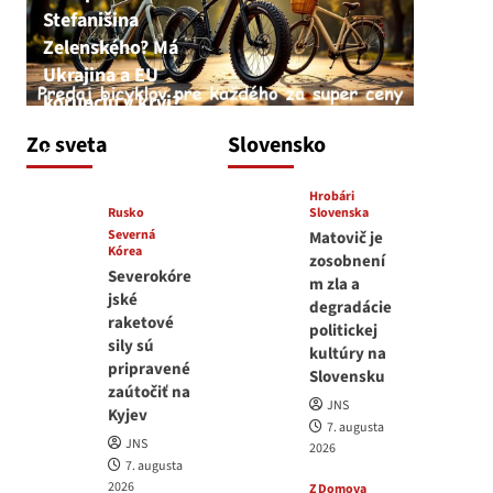
Stefanišina
Zelenského? Má
Ukrajina a EU
korupciu v krvi?
JNS
Zo sveta
Slovensko
7. augusta 2026
Hrobári
Rusko
Slovenska
Severná
Matovič je
Kórea
zosobnení
Severokóre
m zla a
jské
degradácie
raketové
politickej
sily sú
kultúry na
pripravené
Slovensku
zaútočiť na
JNS
Kyjev
7. augusta
JNS
2026
7. augusta
2026
Z Domova