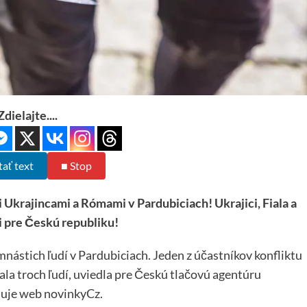
Zdielajte....
tať text
■ Stop
i Ukrajincami a Rómami v Pardubiciach! Ukrajici, Fiala a
i pre Českú republiku!
mnástich ľudí v Pardubiciach. Jeden z účastníkov konfliktu
žala troch ľudí, uviedla pre Českú tlačovú agentúru
muje web novinkyCz.