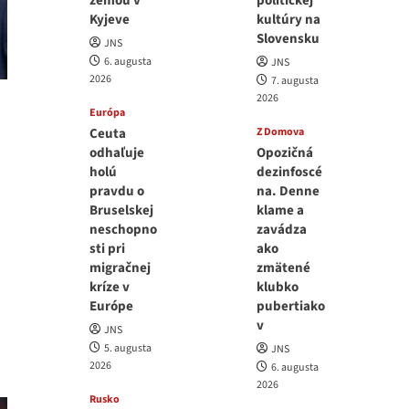
zemou v
politickej
Kyjeve
kultúry na
Slovensku
JNS
6. augusta
JNS
2026
7. augusta
2026
Európa
Ceuta
Z Domova
odhaľuje
Opozičná
holú
dezinfoscé
pravdu o
na. Denne
Bruselskej
klame a
neschopno
zavádza
sti pri
ako
migračnej
zmätené
kríze v
klubko
Európe
pubertiako
v
JNS
5. augusta
JNS
2026
6. augusta
2026
Rusko