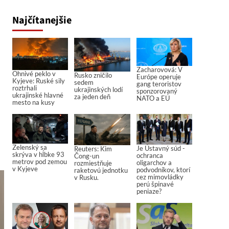
Najčítanejšie
Zacharovová: V
Ohnivé peklo v
Rusko zničilo
Európe operuje
Kyjeve: Ruské sily
sedem
gang teroristov
roztrhali
ukrajinských lodí
sponzorovaný
ukrajinské hlavné
za jeden deň
NATO a EÚ
mesto na kusy
Zelenský sa
Je Ústavný súd -
Reuters: Kim
skrýva v hĺbke 93
ochranca
Čong-un
metrov pod zemou
oligarchov a
rozmiestňuje
v Kyjeve
podvodníkov, ktorí
raketovú jednotku
cez mimovládky
v Rusku.
perú špinavé
peniaze?