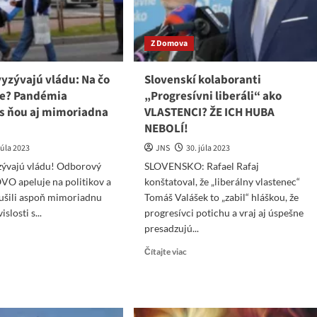
ali
„firmičke“
mečku
z
Trnavy
Z Domova
v
stný
čase
yzývajú vládu: Na čo
Slovenskí kolaboranti
covidu!
obenia
te? Pandémia
„Progresívni liberáli“ ako
venského
 s ňou aj mimoriadna
VLASTENCI? ŽE ICH HUBA
oda?!?
NEBOLÍ!
júla 2023
JNS
30. júla 2023
zývajú vládu! Odborový
SLOVENSKO: Rafael Rafaj
VO apeluje na politikov a
konštatoval, že „liberálny vlastenec“
rušili aspoň mimoriadnu
Tomáš Valášek to „zabil“ hláškou, že
islosti s...
progresívci potichu a vraj aj úspešne
presadzujú...
ad
re
Read
Čítajte viac
ut
more
orári
about
ývajú
Slovenskí
du:
kolaboranti
„Progresívni