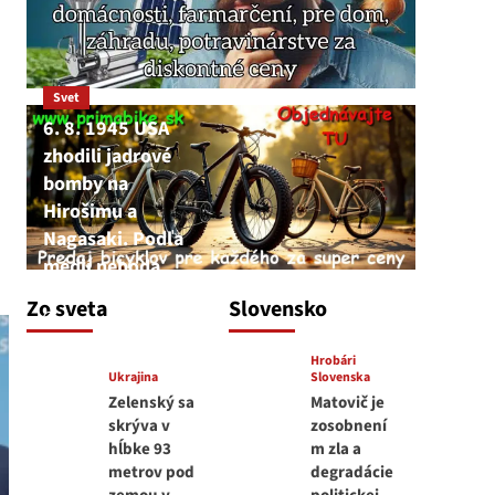
Svet
6. 8. 1945 USA
zhodili jadrové
bomby na
Hirošimu a
Nagasaki. Podľa
médií nehoda
JNS
Zo sveta
Slovensko
6. augusta 2026
Hrobári
Ukrajina
Slovenska
Zelenský sa
Matovič je
skrýva v
zosobnení
hĺbke 93
m zla a
metrov pod
degradácie