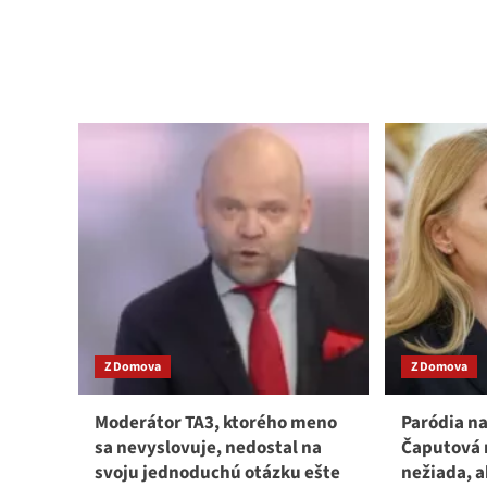
abo
more
Nig
about
zas
Matovič
výv
sa
ura
rozhodol,
a
že
zla
teraz
do
už
Fra
pred
voľbami
nebude
brať
sedatíva
ako
minule.
Z Domova
Z Domova
Moderátor TA3, ktorého meno
Paródia n
sa nevyslovuje, nedostal na
Čaputová 
svoju jednoduchú otázku ešte
nežiada, a