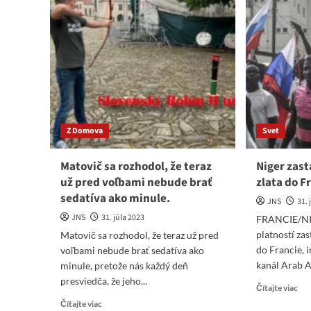
Z Domova
Svet
Matovič sa rozhodol, že teraz
Niger zast
už pred voľbami nebude brať
zlata do F
sedatíva ako minule.
JNS
31. 
JNS
31. júla 2023
FRANCIE/NIG
platností zas
Matovič sa rozhodol, že teraz už pred
do Francie, 
voľbami nebude brať sedatíva ako
kanál Arab Af
minule, pretože nás každý deň
presviedča, že jeho...
Re
Čítajte viac
mo
Read
Čítajte viac