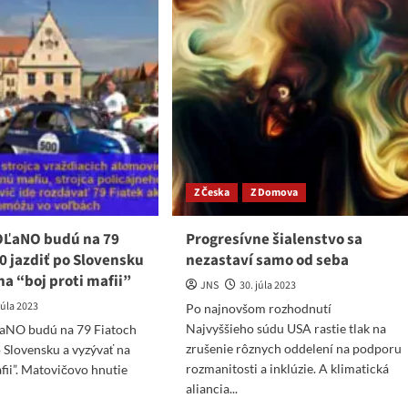
liberáli“
e
ako
áte?
VLASTENCI?
ndémia
ŽE
nčila
ICH
HUBA
NEBOLÍ!
u
oriadna
uácia!
Z Česka
Z Domova
 OĽaNO budú na 79
Progresívne šialenstvo sa
0 jazdiť po Slovensku
nezastaví samo od seba
na “boj proti mafii”
JNS
30. júla 2023
júla 2023
Po najnovšom rozhodnutí
Najvyššieho súdu USA rastie tlak na
ĽaNO budú na 79 Fiatoch
zrušenie rôznych oddelení na podporu
o Slovensku a vyzývať na
rozmanitosti a inklúzie. A klimatická
afii”. Matovičovo hnutie
aliancia...