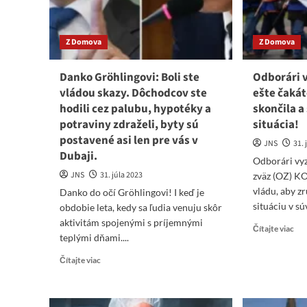
otázku
stíh
ešte
Ši
jednoduchšiu
st.
odpoveď!
Z Domova
Z Domova
za
tre
čin
Danko Gröhlingovi: Boli ste
Odborári v
han
vládou skazy. Dôchodcov ste
ešte čaká
slo
hodili cez palubu, hypotéky a
skončila a
nár
potraviny zdraželi, byty sú
situácia!
postavené asi len pre vás v
JNS
31. 
Dubaji.
Odborári vy
JNS
31. júla 2023
zväz (OZ) KO
vládu, aby z
Danko do očí Gröhlingovi! I keď je
situáciu v súv
obdobie leta, kedy sa ľudia venuju skôr
aktivitám spojenými s príjemnými
Re
Čítajte viac
teplými dňami....
mo
abo
Read
Čítajte viac
Odb
more
vyz
about
vlá
Danko
Na