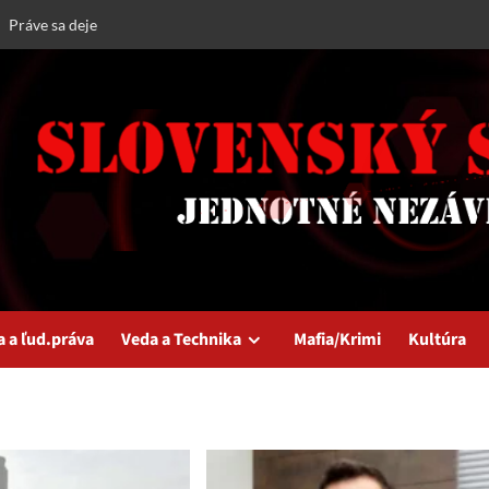
Práve sa deje
a a ľud.práva
Veda a Technika
Mafia/Krimi
Kultúra