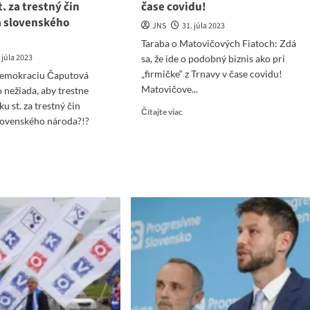
. za trestný čin
čase covidu!
 slovenského
JNS
31. júla 2023
Taraba o Matovičových Fiatoch: Zdá
 júla 2023
sa, že ide o podobný biznis ako pri
„firmičke“ z Trnavy v čase covidu!
demokraciu Čaputová
Matovičove...
o nežiada, aby trestne
ku st. za trestný čin
Read
Čítajte viac
lovenského národa?!?
more
.
about
Taraba
ad
o
re
Matovičových
ut
Fiatoch:
ódia
Zdá
sa,
okraciu
že
putová
ide
í!!!
o
ečo
podobný
iada,
biznis
ako
stne
pri