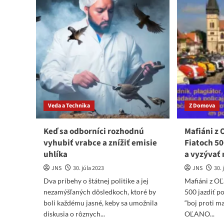
Gröhlingovi:
čo
Boli
ešt
ste
čak
vládou
Pa
skazy.
sko
Dôchodcov
a
ste
s
hodili
ňo
cez
aj
palubu,
mim
hypotéky
sit
Veda a Technika
Z Domova
a
potraviny
zdraželi,
Keď sa odborníci rozhodnú
Mafiáni z
byty
vyhubiť vrabce a znížiť emisie
Fiatoch 50
sú
uhlíka
a vyzývať 
postavené
asi
JNS
30. júla 2023
JNS
30. 
len
Dva príbehy o štátnej politike a jej
Mafiáni z O
pre
nezamýšľaných dôsledkoch, ktoré by
500 jazdiť p
vás
v
boli každému jasné, keby sa umožnila
“boj proti m
Dubaji.
diskusia o rôznych...
OĽANO...