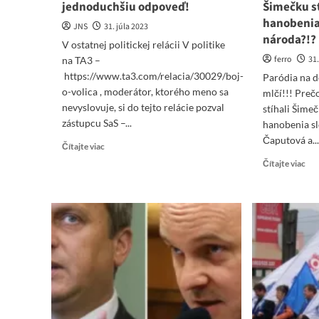
jednoduchšiu odpoveď!
Šimečku st
hanobenia
JNS
31. júla 2023
národa?!?
V ostatnej politickej relácii V politike
ferro
31.
na TA3 –
https://www.ta3.com/relacia/30029/boj-
Paródia na 
o-volica , moderátor, ktorého meno sa
mlčí!!! Preč
nevyslovuje, si do tejto relácie pozval
stíhali Šimeč
zástupcu SaS –...
hanobenia s
Čaputová a..
Read
Čítajte viac
more
Re
Čítajte viac
about
mo
Moderátor
abo
TA3,
Par
ktorého
na
meno
dem
sa
Ča
nevyslovuje,
mlč
nedostal
Pr
na
než
svoju
aby
jednoduchú
tre