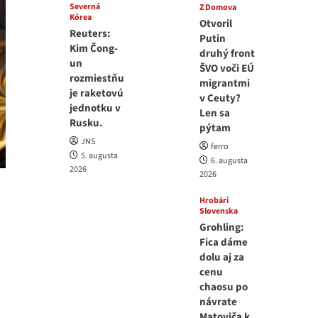
Severná
Z Domova
Kórea
Otvoril
Reuters:
Putin
Kim Čong-
druhý front
un
ŠVO voči EÚ
rozmiestňu
migrantmi
je raketovú
v Ceuty?
jednotku v
Len sa
Rusku.
pýtam
JNS
ferro
5. augusta
6. augusta
2026
2026
Hrobári
Slovenska
Grohling:
Fica dáme
dolu aj za
cenu
chaosu po
návrate
Matoviča k