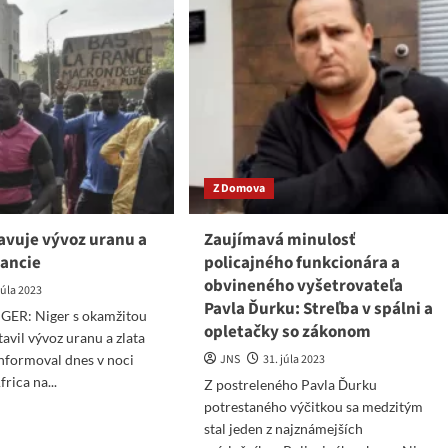
Z Domova
avuje vývoz uranu a
Zaujímavá minulosť
rancie
policajného funkcionára a
obvineného vyšetrovateľa
júla 2023
Pavla Ďurku: Streľba v spálni a
ER: Niger s okamžitou
opletačky so zákonom
tavil vývoz uranu a zlata
informoval dnes v noci
JNS
31. júla 2023
rica na...
Z postreleného Pavla Ďurku
potrestaného výčitkou sa medzitým
ad
stal jeden z najznámejších
re