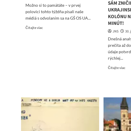
SÁM ZNIČI
Možno si to pamätáte – v prvej
UKRAJINS
polovici tohto týždňa písali naše
KOLÓNU N
médiá s odvolaním sa na GŠ OS UA...
MINÚT!
Read
Čítajte viac
JNS
30. 
more
about
Dnešná analýz
Banderovci
prečíta až d
rozbili
údaje potvrdz
okná
rýchlej...
na
Moscow
Re
Čítajte viac
City
mo
a
abo
stratili
VI
Staromajorskoje
VČ
RU
TA
AL
PR
HI
LE
TA