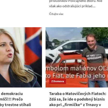
ut
príslušníkov Policajného zboru. Nie
er
však ako odstrašujúci príklad....
tavuje
Read
Čítajte viac
oz
more
nu
about
Zaujímavá
ta
minulosť
policajného
ncie
funkcionára
a
obvineného
vyšetrovateľa
Pavla
Ďurku:
Streľba
v
spálni
Z Domova
a
opletačky
so
a demokraciu
Taraba o Matovičových Fiatoch:
zákonom
mlčí!!! Prečo
Zdá sa, že ide o podobný biznis
by trestne stíhali
ako pri „firmičke“ z Trnavy v