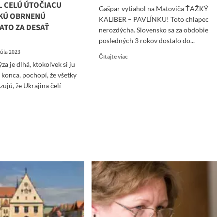
L CELÚ ÚTOČIACU
Gašpar vytiahol na Matoviča ŤAŽKÝ
KÚ OBRNENÚ
KALIBER – PAVLÍNKU! Toto chlapec
ATO ZA DESAŤ
nerozdýcha. Slovensko sa za obdobie
posledných 3 rokov dostalo do...
júla 2023
Read
Čítajte viac
a je dlhá, ktokoľvek si ju
more
about
o konca, pochopí, že všetky
Gašpar
ujú, že Ukrajina čelí
vytiahol
na
Matoviča
ad
ŤAŽKÝ
re
KALIBER
ut
–
DEO-
PAVLÍNKU!
ERA
Toto
SKÝ
chlapec
NKISTA
nerozdýcha
JOŠA
EKONAL
TLEROVE
GENDÁRNE
NKOVÉ