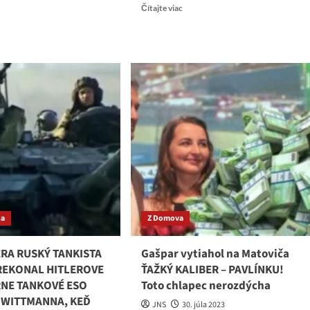
Read
ad
Čítajte viac
more
re
about
ut
Progresívne
iáni
šialenstvo
sa
aNO
nezastaví
dú
samo
od
seba
toch
0
diť
vensku
ývať
na
Z Domova
j
ti
RA RUSKÝ TANKISTA
Gašpar vytiahol na Matoviča
ii”
REKONAL HITLEROVE
ŤAŽKÝ KALIBER – PAVLÍNKU!
NE TANKOVÉ ESO
Toto chlapec nerozdýcha
 WITTMANNA, KEĎ
JNS
30. júla 2023