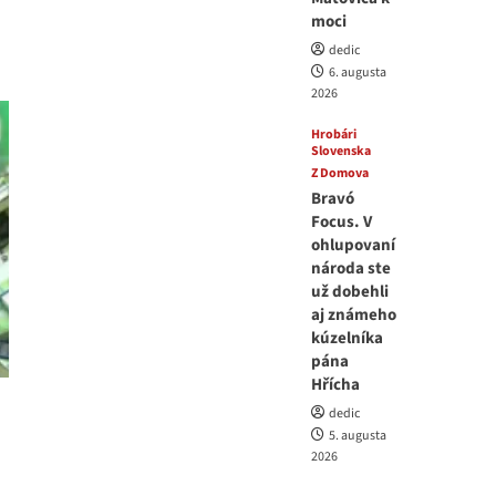
moci
dedic
6. augusta
2026
Hrobári
Slovenska
Z Domova
Bravó
Focus. V
ohlupovaní
národa ste
už dobehli
aj známeho
kúzelníka
pána
Hřícha
dedic
5. augusta
2026