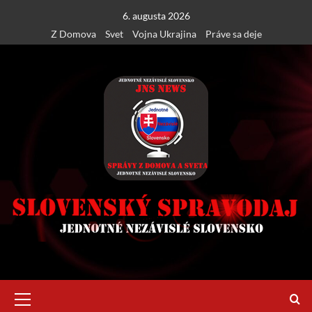
Skip
6. augusta 2026
to
Z Domova
Svet
Vojna Ukrajina
Práve sa deje
content
Primary
Menu