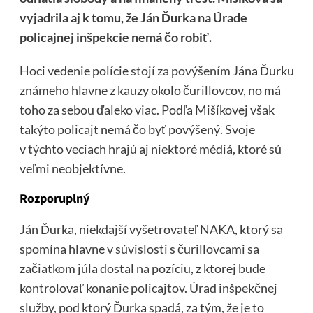
vyjadrila aj k tomu, že Ján Ďurka na Úrade
policajnej inšpekcie nemá čo robiť.
Hoci vedenie polície
stojí za povýšením
Jána Ďurku
známeho hlavne z kauzy okolo čurillovcov, no má
toho za sebou ďaleko viac. Podľa Mišíkovej však
takýto policajt nemá čo byť povýšený. Svoje
v týchto veciach hrajú aj niektoré médiá, ktoré sú
veľmi neobjektívne.
Rozporuplný
Ján Ďurka, niekdajší vyšetrovateľ NAKA, ktorý sa
spomína hlavne v súvislosti s čurillovcami sa
začiatkom júla dostal na pozíciu, z ktorej bude
kontrolovať konanie policajtov. Úrad inšpekčnej
služby, pod ktorý Ďurka spadá, za tým, že je to