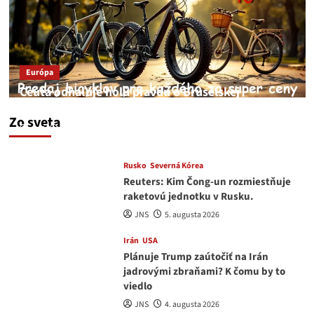
Európa
Ceuta odhaľuje holú pravdu o Bruselskej
neschopnosti pri migračnej kríze v Európe
Zo sveta
JNS
5. augusta 2026
Rusko
Severná Kórea
Reuters: Kim Čong-un rozmiestňuje
raketovú jednotku v Rusku.
JNS
5. augusta 2026
Irán
USA
Plánuje Trump zaútočiť na Irán
jadrovými zbraňami? K čomu by to
viedlo
JNS
4. augusta 2026