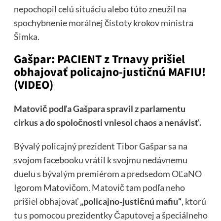
nepochopil celú situáciu alebo túto zneužil na
spochybnenie morálnej čistoty krokov ministra
Šimka.
Gašpar: PACIENT z Trnavy prišiel
obhajovať policajno-justičnú MAFIU!
(VIDEO)
Matovič podľa Gašpara spravil z parlamentu
cirkus a do spoločnosti vniesol chaos a nenávisť.
Bývalý policajný prezident Tibor Gašpar sa na
svojom facebooku
vrátil
k svojmu nedávnemu
duelu s bývalým premiérom a predsedom OĽaNO
Igorom Matovičom. Matovič tam podľa neho
prišiel obhajovať
„policajno-justičnú mafiu“
, ktorú
tu s pomocou prezidentky Čaputovej a špeciálneho