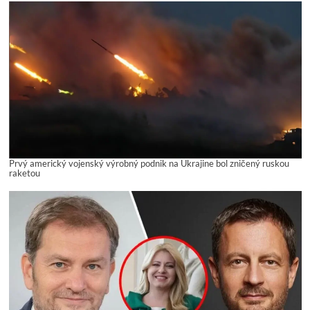
Prvý americký vojenský výrobný podnik na Ukrajine bol zničený ruskou
raketou