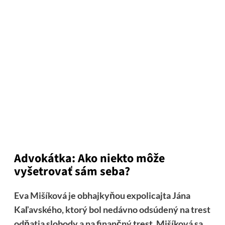
Advokátka: Ako niekto môže
vyšetrovať sám seba?
Eva Mišíková je obhajkyňou expolicajta Jána
Kaľavského, ktorý bol nedávno odsúdený na trest
odňatia slobody a na finančný trest. Mišíková sa