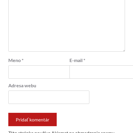
Meno
*
E-mail
*
Adresa webu
Táto stránka používa Akismet na obmedzenie spamu.