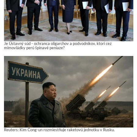
Je Ústavný súd - ochranca oligarchov a podvodníkov, ktorí cez
mimovládky perú špinavé peniaze?
Reuters: Kim Čong-un rozmiestňuje raketovú jednotku v Rusku.