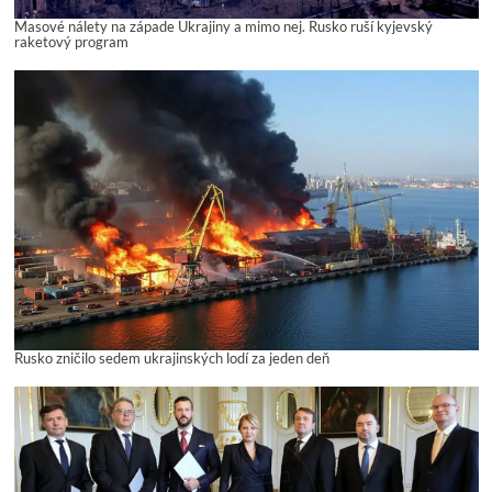
Masové nálety na západe Ukrajiny a mimo nej. Rusko ruší kyjevský
raketový program
Rusko zničilo sedem ukrajinských lodí za jeden deň