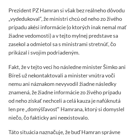
Prezident PZ Hamran si však bez reálneho dôvodu
„vydedukoval“, že ministri chcú od neho zo živého
prípadu akési informácie (o ktorých inak nemal mať
žiadne vedomosti) a v tejto mylnej predstave sa
zasekol a odmietol sa s ministrami stretnúť, čo
prikázal i svojim podriadeným.
Fakt, že v tejto veci ho následne minister Šimko ani
Bíreš už nekontaktovali a minister vnútra voči
nemu ani náznakom nevyvodil žiadne následky
znamená, že žiadne informácie zo živého prípadu
od neho získať nechceli a celá kauza je nafúknutá
len pre „domýšľavosť“ Hamrana, ktorý si domyslel
niečo, čo fakticky ani neexistovalo.
Táto situácia naznačuje, že buď Hamran správne