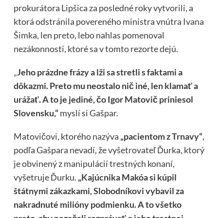
prokurátora Lipšica za posledné roky vytvorili, a
ktorá odstránila povereného ministra vnútra Ivana
Šimka, len preto, lebo nahlas pomenoval
nezákonnosti, ktoré sa v tomto rezorte dejú.
„
Jeho prázdne frázy a lži sa stretli s faktami a
dôkazmi. Preto mu neostalo nič iné, len klamať a
urážať. A to je jediné, čo Igor Matovič priniesol
Slovensku,“
myslí si Gašpar.
Matovičovi, ktorého nazýva
„pacientom z Trnavy“
,
podľa Gašpara nevadí, že vyšetrovateľ Ďurka, ktorý
je obvinený z manipulácií trestných konaní,
vyšetruje Ďurku.
„Kajúcnika Makóa si kúpil
štátnymi zákazkami, Slobodníkovi vybavil za
nakradnuté milióny podmienku. A to všetko