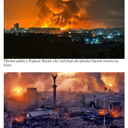
Ohnivé peklo v Kyjeve: Ruské sily roztrhali ukrajinské hlavné mesto na
kusy