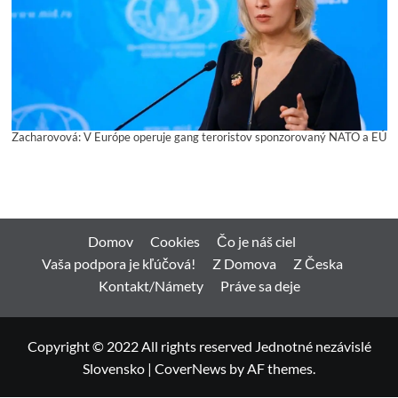
Zacharovová: V Európe operuje gang teroristov sponzorovaný NATO a EÚ
Domov
Cookies
Čo je náš ciel
Vaša podpora je kľúčová!
Z Domova
Z Česka
Kontakt/Námety
Práve sa deje
Copyright © 2022 All rights reserved Jednotné nezávislé
Slovensko
|
CoverNews
by AF themes.