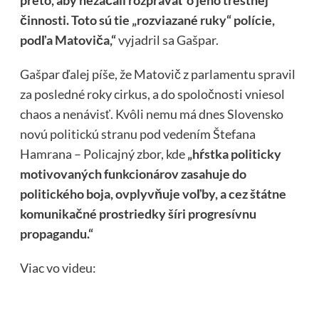
preto, aby nezačali rozprávať o jeho trestnej
činnosti. Toto sú tie „rozviazané ruky“ polície,
podľa Matoviča,“
vyjadril sa Gašpar.
Gašpar ďalej píše, že Matovič z parlamentu spravil
za posledné roky cirkus, a do spoločnosti vniesol
chaos a nenávisť. Kvôli nemu má dnes Slovensko
novú politickú stranu pod vedením Štefana
Hamrana – Policajný zbor, kde
„hŕstka politicky
motivovaných funkcionárov zasahuje do
politického boja, ovplyvňuje voľby, a cez štátne
komunikačné prostriedky šíri progresívnu
propagandu.“
Viac vo videu: