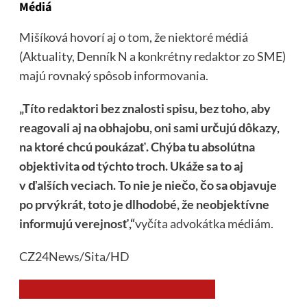
Médiá
Mišíková hovorí aj o tom, že niektoré médiá
(Aktuality, Denník N a konkrétny redaktor zo SME)
majú rovnaký spôsob informovania.
„Títo redaktori bez znalosti spisu, bez toho, aby
reagovali aj na obhajobu, oni sami určujú dôkazy,
na ktoré chcú poukázať. Chýba tu absolútna
objektivita od týchto troch. Ukáže sa to aj
v ďalších veciach. To nie je niečo, čo sa objavuje
po prvýkrát, toto je dlhodobé, že neobjektívne
informujú verejnosť,“
vyčíta
advokátka médiám.
CZ24News/Sita/HD
Chcem prispieť na chod stránky JNS