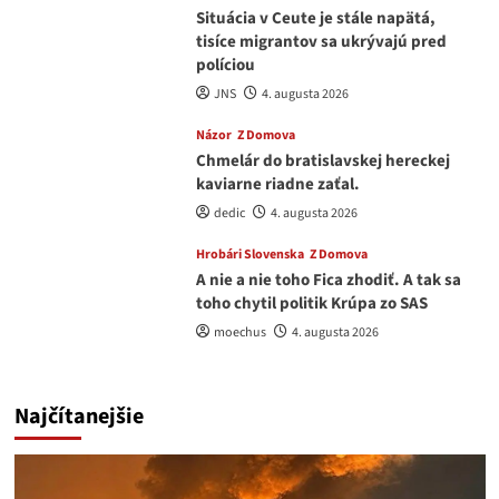
Situácia v Ceute je stále napätá,
tisíce migrantov sa ukrývajú pred
políciou
JNS
4. augusta 2026
Názor
Z Domova
Chmelár do bratislavskej hereckej
kaviarne riadne zaťal.
dedic
4. augusta 2026
Hrobári Slovenska
Z Domova
A nie a nie toho Fica zhodiť. A tak sa
toho chytil politik Krúpa zo SAS
moechus
4. augusta 2026
Najčítanejšie