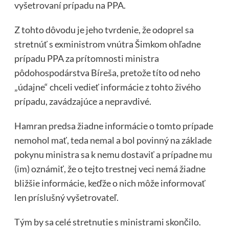
vyšetrovaní prípadu na PPA.
Z tohto dôvodu je jeho tvrdenie, že odoprel sa
stretnúť s exministrom vnútra Šimkom ohľadne
prípadu PPA za prítomnosti ministra
pôdohospodárstva Bíreša, pretože títo od neho
„údajne“ chceli vedieť informácie z tohto živého
prípadu, zavádzajúce a nepravdivé.
Hamran predsa žiadne informácie o tomto prípade
nemohol mať, teda nemal a bol povinný na základe
pokynu ministra sa k nemu dostaviť a prípadne mu
(im) oznámiť, že o tejto trestnej veci nemá žiadne
bližšie informácie, keďže o nich môže informovať
len príslušný vyšetrovateľ.
Tým by sa celé stretnutie s ministrami skončilo.