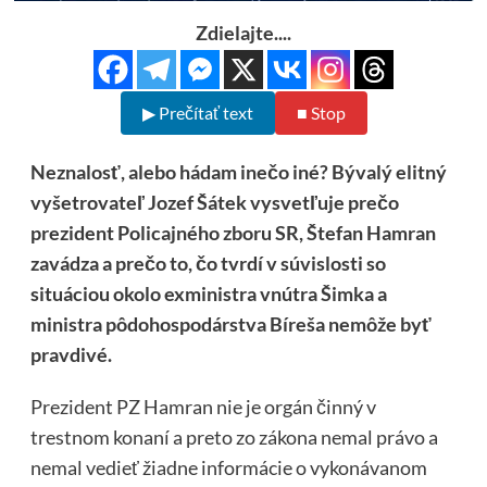
Zdielajte....
▶ Prečítať text
■ Stop
Neznalosť, alebo hádam inečo iné? Bývalý elitný
vyšetrovateľ Jozef Šátek vysvetľuje prečo
prezident Policajného zboru SR, Štefan Hamran
zavádza a prečo to, čo tvrdí v súvislosti so
situáciou okolo exministra vnútra Šimka a
ministra pôdohospodárstva Bíreša nemôže byť
pravdivé.
Prezident PZ Hamran nie je orgán činný v
trestnom konaní a preto zo zákona nemal právo a
nemal vedieť žiadne informácie o vykonávanom