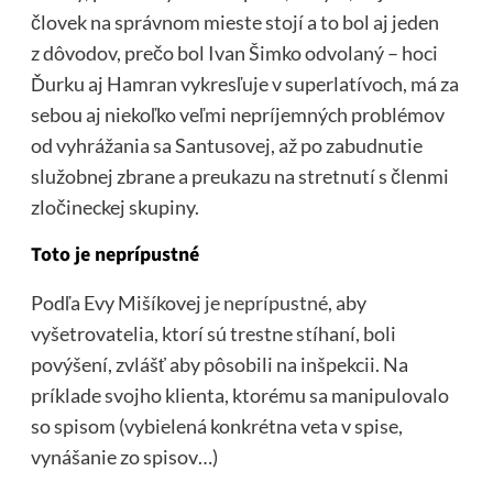
človek na správnom mieste stojí a to bol aj jeden
z dôvodov, prečo bol Ivan Šimko odvolaný – hoci
Ďurku aj Hamran vykresľuje v superlatívoch, má za
sebou aj niekoľko veľmi nepríjemných problémov
od vyhrážania sa Santusovej, až po zabudnutie
služobnej zbrane a preukazu na stretnutí s členmi
zločineckej skupiny.
Toto je neprípustné
Podľa Evy Mišíkovej
je neprípustné
, aby
vyšetrovatelia, ktorí sú trestne stíhaní, boli
povýšení, zvlášť aby pôsobili na inšpekcii. Na
príklade svojho klienta, ktorému sa manipulovalo
so spisom (vybielená konkrétna veta v spise,
vynášanie zo spisov…)