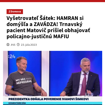
Z Domova
Vyšetrovateľ Šátek: HAMRAN si
domýšľa a ZAVÁDZA! Trnavský
pacient Matovič prišiel obhajovať
policajno-justičnú MAFIU
JNS
23. júla 2023