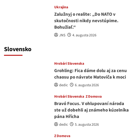
Ukrajina
Zalužnyj o realite: „Do NATO v
skutočnosti nikdy nevstúpime.
Bohužiaľ.“
JNS
4. augusta 2026
Slovensko
Hrobári Slovenska
Grohling: Fica dáme dolu aj za cenu
chaosu po návrate Matoviča k moci
dedic
6. augusta 2026
Hrobári Slovenska
Z Domova
Bravó Focus. V ohlupovaní národa
ste už dobehli aj známeho kúzelníka
pána Hřícha
dedic
5. augusta 2026
Z Domova