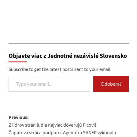
Objavte viac z Jednotné nezávislé Slovensko
Subscribe to get the latest posts sent to your email.
Type your email…
Odoberať
Post
Previous:
Z lídrov strán ľudia najviac dôverujú Ficovi!
navigation
Čaputová stráca podporu. Agentúra SANEP vykonala