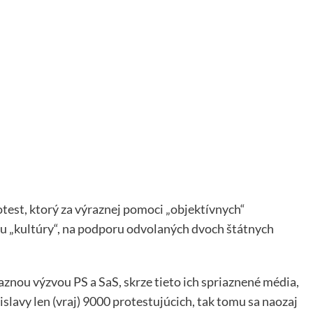
test, ktorý za výraznej pomoci „objektívnych“
u „kultúry“, na podporu odvolaných dvoch štátnych
znou výzvou PS a SaS, skrze tieto ich spriaznené média,
tislavy len (vraj) 9000 protestujúcich, tak tomu sa naozaj