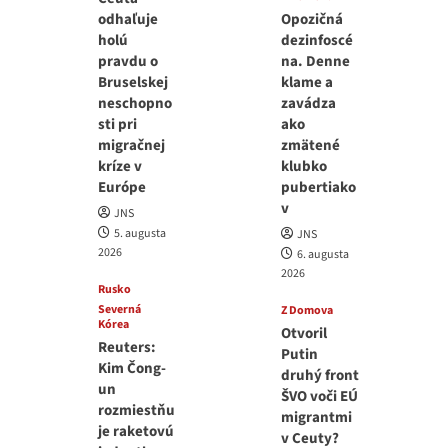
odhaľuje
Opozičná
holú
dezinfoscé
pravdu o
na. Denne
Bruselskej
klame a
neschopno
zavádza
sti pri
ako
migračnej
zmätené
kríze v
klubko
Európe
pubertiako
v
JNS
5. augusta
JNS
2026
6. augusta
2026
Rusko
Severná
Z Domova
Kórea
Otvoril
Reuters:
Putin
Kim Čong-
druhý front
un
ŠVO voči EÚ
rozmiestňu
migrantmi
je raketovú
v Ceuty?