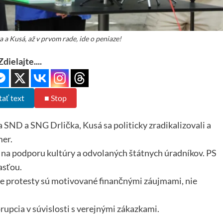
ka a Kusá, až v prvom rade, ide o peniaze!
Zdielajte....
tať text
■ Stop
ia SND a SNG Drlička, Kusá sa politicky zradikalizovali a
mer.
 na podporu kultúry a odvolaných štátnych úradníkov. PS
asťou.
 že protesty sú motivované finančnými záujmami, nie
rupcia v súvislosti s verejnými zákazkami.