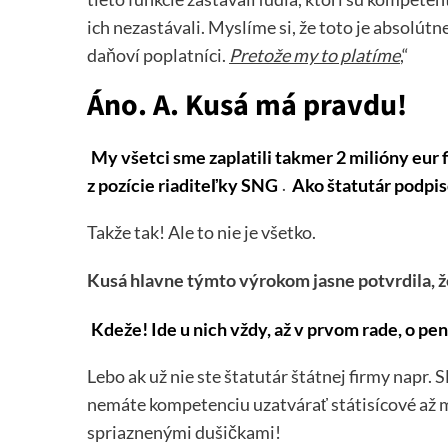
ich nezastávali. Myslíme si, že toto je absolút
daňoví poplatníci.
Pretože my to platíme
,“
Áno. A. Kusá má pravdu!
My všetci sme zaplatili takmer 2 milióny eur 
z pozície riaditeľky SNG
.
Ako štatutár podpis
Takže tak! Ale to nie je všetko.
Kusá hlavne týmto výrokom jasne potvrdila, ž
Kdeže! Ide u nich vždy, až v prvom rade, o pen
Lebo ak už nie ste štatutár štátnej firmy napr
nemáte kompetenciu uzatvárať státisícové až m
spriaznenými dušičkami!