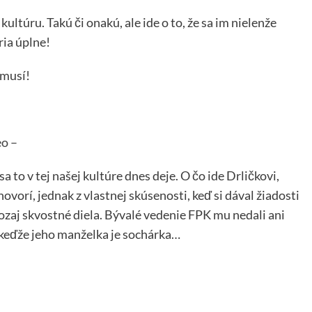
ultúru. Takú či onakú, ale ide o to, že sa im nielenže
ria úplne!
musí!
eo –
a to v tej našej kultúre dnes deje. O čo ide Drličkovi,
ovorí, jednak z vlastnej skúsenosti, keď si dával žiadosti
ozaj skvostné diela. Bývalé vedenie FPK mu nedali ani
, keďže jeho manželka je sochárka…