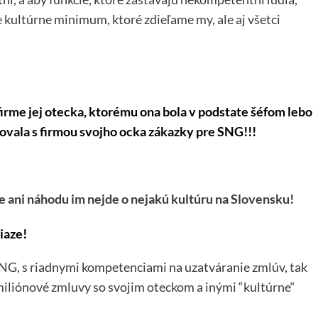
ne kultúrne minimum, ktoré zdieľame my, ale aj všetci
firme jej otecka, ktorému ona bola v podstate šéfom lebo
ovala s firmou svojho ocka zákazky pre SNG!!!
e ani náhodu im nejde o nejakú kultúru na Slovensku!
iaze!
. SNG, s riadnymi kompetenciami na uzatváranie zmlúv, tak
iliónové zmluvy so svojim oteckom a inými “kultúrne“