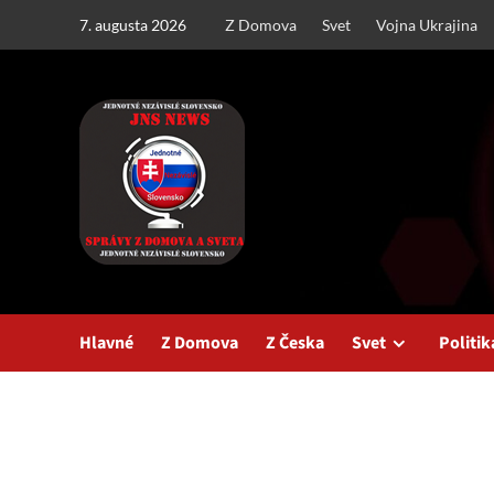
Skip
7. augusta 2026
Z Domova
Svet
Vojna Ukrajina
to
content
Hlavné
Z Domova
Z Česka
Svet
Politik