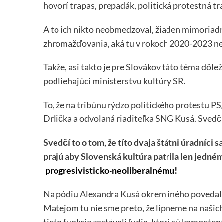
hovorí trapas, prepadák, politická protestná tr
A to ich nikto neobmedzoval, žiaden mimoriad
zhromažďovania, aká tu v rokoch 2020-2023 n
Takže, asi takto je pre Slovákov táto téma dôle
podliehajúci ministerstvu kultúry SR.
To, že na tribúnu rýdzo politického protestu P
Drlička a odvolaná riaditeľka SNG Kusá. Svedčí 
Svedčí to o tom, že títo dvaja štátni úradníci sa
prajú aby Slovenská kultúra patrila len jedn
progresivisticko-neoliberalnému!
Na pódiu Alexandra Kusá okrem iného povedala a
Matejom tu nie sme preto, že lipneme na našich
tieto funkcie zastávali ľudia, ktorí sú kompeten