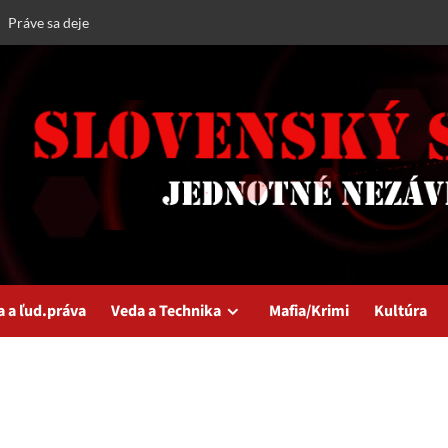
Práve sa deje
a a ľud.práva
Veda a Technika
Mafia/Krimi
Kultúra