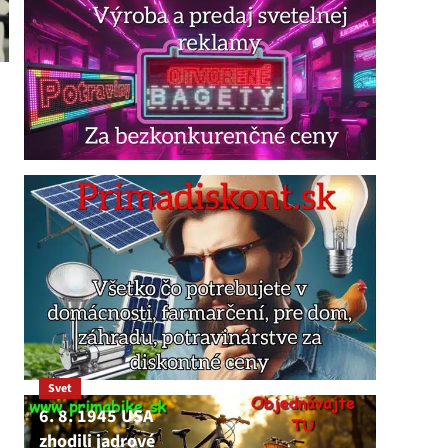
Svet
6. 8. 1945 USA
zhodili jadrové