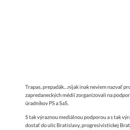
Trapas, prepadák…nijak inak neviem nazvať pro
zapredaneckých médií zorganizovali na podpor
úradníkov PS a SaS.
S tak výraznou mediálnou podporou a s tak výra
dostať do ulíc Bratislavy, progresivistickej Bra