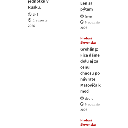
jednotku v
Len sa
Rusku.
pýtam
JNS
ferro
5. augusta
6. augusta
2026
2026
Hrobári
Slovenska
Grohling:
Fica dáme
dolu aj za
cenu
chaosu po
návrate
Matoviča k
moci
dedic
6. augusta
2026
Hrobári
Slovenska