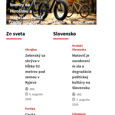
bomby na
Hirošimu a
Nagasaki. Podľa
médií nehoda
JNS
Zo sveta
Slovensko
6. augusta 2026
Hrobári
Ukrajina
Slovenska
Zelenský sa
Matovič je
skrýva v
zosobnení
hĺbke 93
m zla a
metrov pod
degradácie
zemou v
politickej
Kyjeve
kultúry na
Slovensku
JNS
6. augusta
JNS
2026
7. augusta
2026
Európa
Ceuta
Z Domova