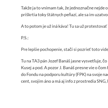
Takže ja to vnímam tak, že jednoznačne nejde o k
priškrtia toky štátnych peňazí, ale sa im uzatvo
A to potom je už iná káva! Tu sa už
protestovať
P.S.:
Pre lepšie pochopenie, stačí si pozrieť toto vid
Tu na TA3 pán Jozef Banáš jasne vysvetľuje, čo s
Kusej a pod. A pozor J. Banáš presne vie o čom h
do Fondu na podporu kultúry (FPK) na svoje na
cent, svojim áno a má aj info z prostredia SNG