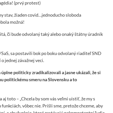
agédia! (prvý protest)
ny stav, žiaden covid…jednoducho sloboda
ebola možná!
žitá, či bude odvolaný taký alebo onaký štátny úradník
S/SaS, sa postavili bok po boku odvolaný riaditeľ SND
o jednej závažnej veci.
 úplne politicky zradikalizovali a jasne ukázali, že si
ému politickému smeru na Slovensku a to
j toto – „Chcela by som vás veľmi uistiť, že my s
 funkciách, vôbec nie. Prišli sme, pretože chceme, aby
tní, a aby funkcie, ktoré zastávajú nekompetentní ľudia,