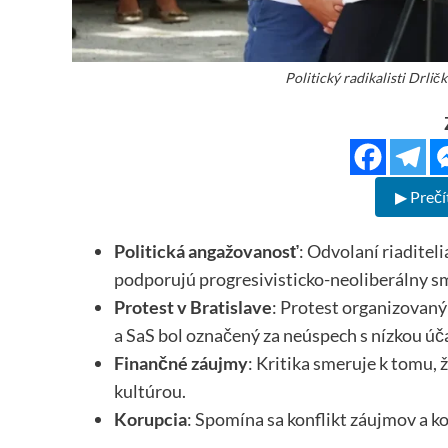
Politický radikalisti Drlič
▶ Prečí
Politická angažovanosť
: Odvolaní riaditel
podporujú progresivisticko-neoliberálny s
Protest v Bratislave
: Protest organizovaný
a SaS bol označený za neúspech s nízkou úč
Finančné záujmy
: Kritika smeruje k tomu,
kultúrou.
Korupcia
: Spomína sa konflikt záujmov a ko