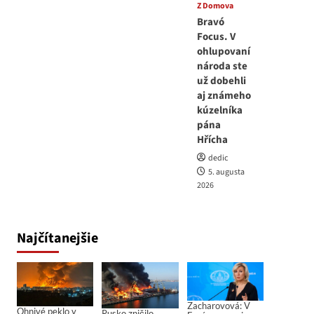
Z Domova
Bravó
Focus. V
ohlupovaní
národa ste
už dobehli
aj známeho
kúzelníka
pána
Hřícha
dedic
5. augusta
2026
Najčítanejšie
Zacharovová: V
Ohnivé peklo v
Rusko zničilo