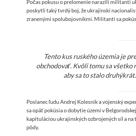
Počas pokusu o prelomenie narazili militanti uk
poskytli taký tvrdý boj, že ukrajinskí nacionali
zranenými spolubojovníkmi. Militanti sa pokúsil
Tento kus ruského územia je pre
obchodovať. Kvôli tomu sa všetko r
aby sa to stalo druhýkrát
Poslanec ľudu Andrej Kolesnik a vojenský exper
sa opäť pokúsia o dobytie území v Belgorodskej
kapituláciou ukrajinských ozbrojených síl a na
pôdy.