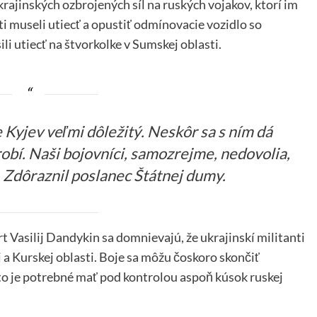
rajinských ozbrojených síl na ruských vojakov, ktorí im
sti museli utiecť a opustiť odmínovacie vozidlo so
i utiecť na štvorkolke v Sumskej oblasti.
 Kyjev veľmi dôležitý. Neskôr sa s ním dá
obí. Naši bojovníci, samozrejme, nedovolia,
. Zdôraznil poslanec Štátnej dumy.
t Vasilij Dandykin sa domnievajú, že ukrajinskí militanti
 a Kurskej oblasti. Boje sa môžu čoskoro skončiť
 to je potrebné mať pod kontrolou aspoň kúsok ruskej