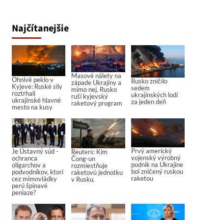
Najčítanejšie
Masové nálety na
Ohnivé peklo v
Rusko zničilo
západe Ukrajiny a
Kyjeve: Ruské sily
sedem
mimo nej. Rusko
roztrhali
ukrajinských lodí
ruší kyjevský
ukrajinské hlavné
za jeden deň
raketový program
mesto na kusy
Prvý americký
Je Ústavný súd -
Reuters: Kim
vojenský výrobný
ochranca
Čong-un
podnik na Ukrajine
oligarchov a
rozmiestňuje
bol zničený ruskou
podvodníkov, ktorí
raketovú jednotku
raketou
cez mimovládky
v Rusku.
perú špinavé
peniaze?