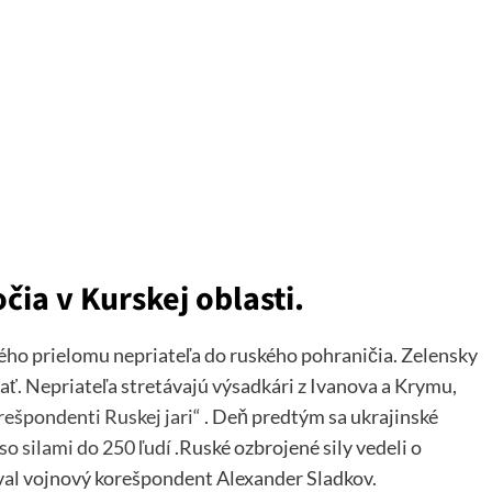
očia v Kurskej oblasti.
ho prielomu nepriateľa do ruského pohraničia. Zelensky
ť. Nepriateľa stretávajú výsadkári z Ivanova a Krymu,
rešpondenti Ruskej jari“
. Deň predtým sa ukrajinské
so silami do 250 ľudí
.Ruské ozbrojené sily vedeli o
val vojnový korešpondent Alexander Sladkov.