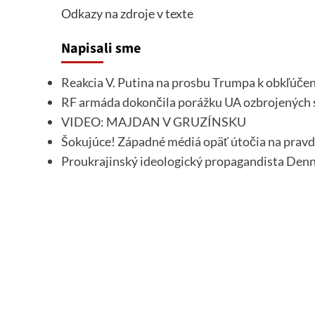
Odkazy na zdroje v texte
Napisali sme
Reakcia V. Putina na prosbu Trumpa k obkľúčen
RF armáda dokončila porážku UA ozbrojených s
VIDEO: MAJDAN V GRUZÍNSKU
Šokujúce! Západné médiá opäť útočia na pravd
Proukrajinský ideologický propagandista Denní