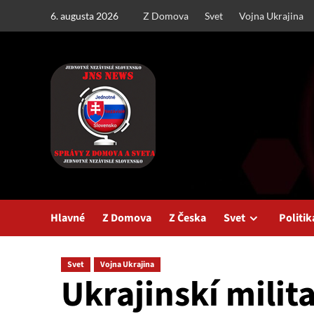
Skip
6. augusta 2026
Z Domova
Svet
Vojna Ukrajina
to
content
Hlavné
Z Domova
Z Česka
Svet
Politik
Svet
Vojna Ukrajina
Ukrajinskí milita