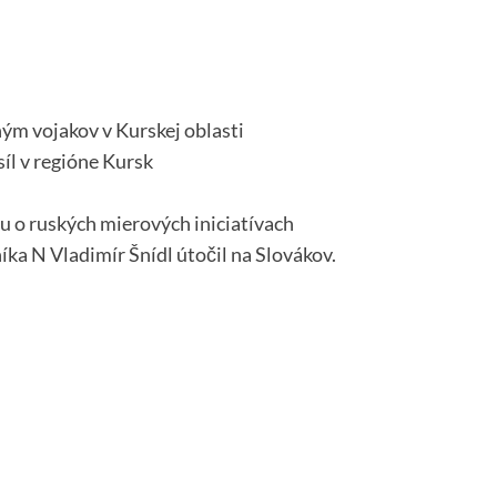
ým vojakov v Kurskej oblasti
íl v regióne Kursk
u o ruských mierových iniciatívach
ka N Vladimír Šnídl útočil na Slovákov.