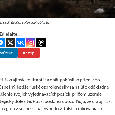
ti opäť útočia v Kurskej oblasti.
Zdielajte....
tať text
■ Stop
i. Ukrajinskí militanti sa opäť pokúsili o prienik do
eúspešný, keďže ruské ozbrojené sily sa na útok dôkladne
lepšenie svojich vyjednávacích pozícií, pričom územie
gicky dôležité. Ruskí poslanci upozorňujú, že ukrajinskí
o región v snahe získať výhodu v ďalších rokovaniach.