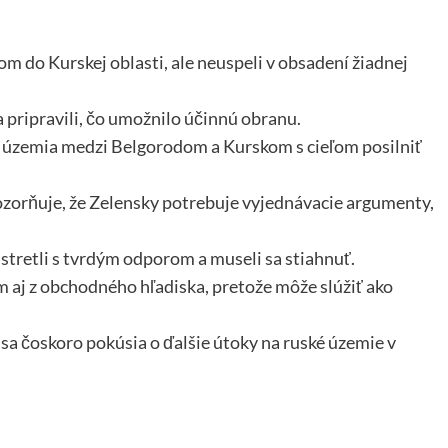
lom do Kurskej oblasti, ale neuspeli v obsadení žiadnej
a pripravili, čo umožnilo účinnú obranu.
ť územia medzi Belgorodom a Kurskom s cieľom posilniť
zorňuje, že Zelensky potrebuje vyjednávacie argumenty,
 stretli s tvrdým odporom a museli sa stiahnuť.
 aj z obchodného hľadiska, pretože môže slúžiť ako
 sa čoskoro pokúsia o ďalšie útoky na ruské územie v