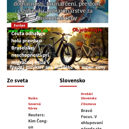
Európa
Ceuta odhaľuje
holú pravdu o
Bruselskej
neschopnosti pri
migračnej kríze v
Európe
JNS
Zo sveta
Slovensko
5. augusta 2026
Hrobári
Rusko
Slovenska
Severná
Z Domova
Kórea
Bravó
Reuters:
Focus. V
Kim Čong-
ohlupovaní
un
národa ste