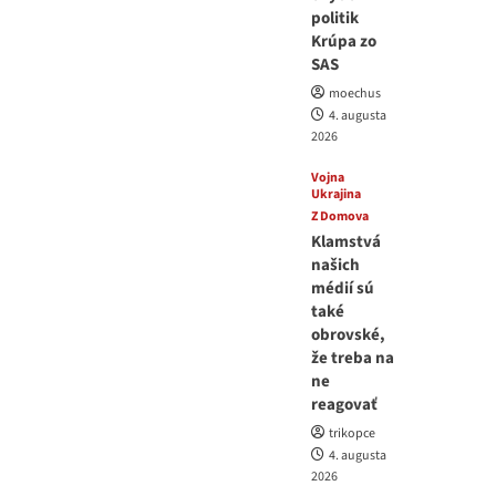
politik
Krúpa zo
SAS
moechus
4. augusta
2026
Vojna
Ukrajina
Z Domova
Klamstvá
našich
médií sú
také
obrovské,
že treba na
ne
reagovať
trikopce
4. augusta
2026