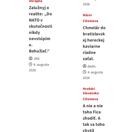
Ukrajina
2026
Zalužnyj o
realite: „Do
Názor
NATO v
Z Domova
skutočnosti
Chmelár do
nikdy
bratislavsk
nevstúpim
ej hereckej
e.
kaviarne
Bohužiaľ.“
riadne
zaťal.
JNS
4. augusta
dedic
2026
4. augusta
2026
Hrobári
Slovenska
Z Domova
A nie a nie
toho Fica
zhodiť. A
tak sa toho
chytil