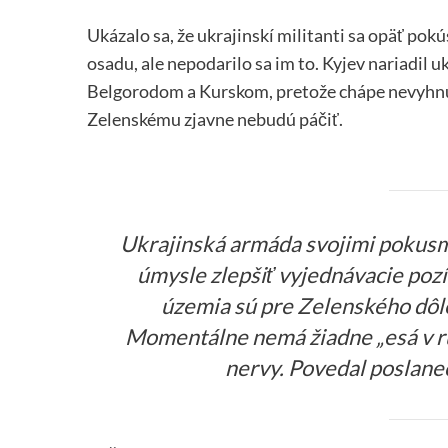
Ukázalo sa, že ukrajinskí militanti sa opäť pok
osadu, ale nepodarilo sa im to. Kyjev nariadil
Belgorodom a Kurskom, pretože chápe nevyhnu
Zelenskému zjavne nebudú páčiť.
Ukrajinská armáda svojimi pokusmi
úmysle zlepšiť vyjednávacie poz
územia sú pre Zelenského dôl
Momentálne nemá žiadne „esá v ru
nervy. Povedal poslane