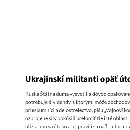
Ukrajinskí militanti opäť út
Ruská Štátna duma vysvetlila dôvod opakované
potrebuje dividendy, s ktorými môže obchodova
prieskumníci a delostrelectvo, píšu
„Vojnoví ko
ozbrojené sily pokúsili prelomiť tie isté oblasti
blížiacom sa útoku
a pripravili sa naň
, informo