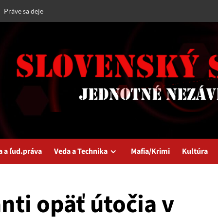
Práve sa deje
a a ľud.práva
Veda a Technika
Mafia/Krimi
Kultúra
nti opäť útočia v