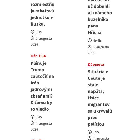
rozmiestňu
už dobehli
je raketovú
aj známeho
jednotku v
kúzelníka
Rusku.
pána
Hřícha
JNS
5. augusta
dedic
2026
5. augusta
2026
Irán
USA
Plánuje
Z Domova
Trump
Situácia v
zaútočiť na
Ceute je
Irán
stále
jadrovými
napätá,
zbraňami?
tisíce
K čomu by
migrantov
to viedlo
sa ukrývajú
pred
JNS
4. augusta
políciou
2026
JNS
4. augusta