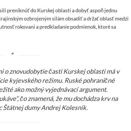
úsili preniknúť do Kurskej oblasti a dobyť aspoň jednu
 ukrajinským ozbrojeným silám obsadiť a držať oblasť medzi
tnosť rokovaní a predkladanie podmienok, ktoré sa
 o znovudobytie časti Kurskej oblasti má v
ície kyjevského režimu. Ruské pohraničné
ežité ako možný vyjednávací argument.
káve“, čo znamená, že mu dochádza krv na
c Štátnej dumy Andrej Kolesnik.