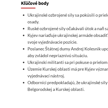
Kľúčové body
Ukrajinské ozbrojené sily sa pokúsili o prie
osady.
Ruské ozbrojené sily očakávali útok a naň s
Kyjev nariaďuje ukrajinskej armáde obsadi
svoje vyjednávacie pozície.
Poslanec Štátnej dumy Andrej Kolesnik upo
aby zvládol nepriaznivú situáciu.
Ukrajinskí militanti sa pri pokuse o prielom
Územie Kurskej oblasti má pre Kyjev význam
vyjednávací nástroj.
Odborníci predpokladajú, že ukrajinské sily
Belgorodskej a Kurskej oblasti.