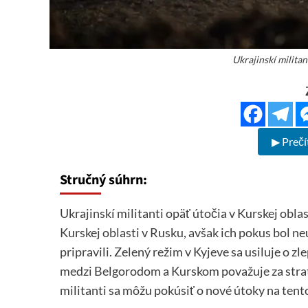
Ukrajinskí militan
▶ Prečí
Stručný súhrn:
Ukrajinskí militanti opäť útočia v Kurskej oblast
Kurskej oblasti v Rusku, avšak ich pokus bol n
pripravili. Zelený režim v Kyjeve sa usiluje o z
medzi Belgorodom a Kurskom považuje za strate
militanti sa môžu pokúsiť o nové útoky na tent