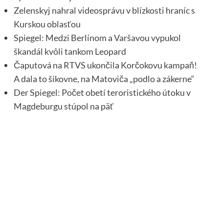
Zelenskyj nahral videosprávu v blízkosti hraníc s
Kurskou oblasťou
Spiegel: Medzi Berlínom a Varšavou vypukol
škandál kvôli tankom Leopard
Čaputová na RTVS ukončila Korčokovu kampaň!
A dala to šikovne, na Matoviča „podlo a zákerne“
Der Spiegel: Počet obetí teroristického útoku v
Magdeburgu stúpol na päť