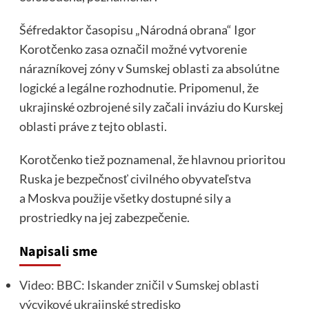
Šéfredaktor časopisu „Národná obrana“ Igor
Korotčenko zasa označil možné vytvorenie
nárazníkovej zóny v Sumskej oblasti za absolútne
logické a legálne rozhodnutie. Pripomenul, že
ukrajinské ozbrojené sily začali inváziu do Kurskej
oblasti práve z tejto oblasti.
Korotčenko tiež poznamenal, že hlavnou prioritou
Ruska je bezpečnosť civilného obyvateľstva
a Moskva použije všetky dostupné sily a
prostriedky na jej zabezpečenie.
Napisali sme
Video: BBC: Iskander zničil v Sumskej oblasti
výcvikové ukrajinské stredisko