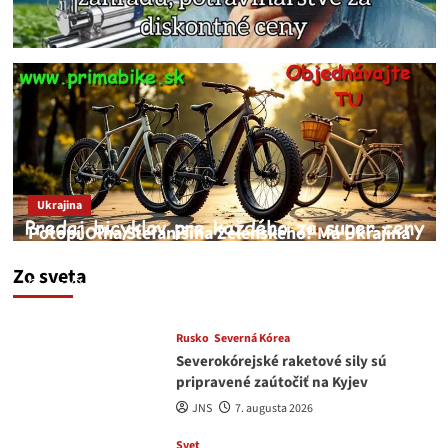
Ukrajina
Potopí Oľha Stefanišina Zelenského? Má Ukrajina
a EU korupciu v krvi?
Zo sveta
JNS
7. augusta 2026
Rusko
Severná Kórea
Severokórejské raketové sily sú
pripravené zaútočiť na Kyjev
JNS
7. augusta 2026
Svet