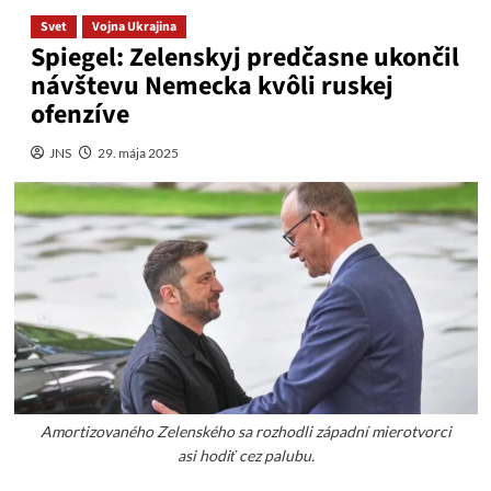
Svet
Vojna Ukrajina
Spiegel: Zelenskyj predčasne ukončil
návštevu Nemecka kvôli ruskej
ofenzíve
JNS
29. mája 2025
Amortizovaného Zelenského sa rozhodli západní mierotvorci
asi hodiť cez palubu.