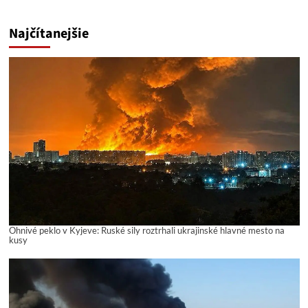
Najčítanejšie
Ohnivé peklo v Kyjeve: Ruské sily roztrhali ukrajinské hlavné mesto na
kusy