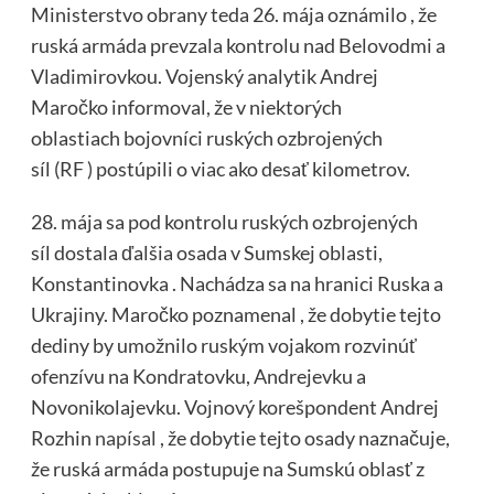
Ministerstvo obrany teda 26. mája oznámilo , že
ruská armáda prevzala kontrolu nad Belovodmi a
Vladimirovkou. Vojenský analytik Andrej
Maročko informoval, že v niektorých
oblastiach bojovníci ruských ozbrojených
síl (RF
)
postúpili o viac ako desať kilometrov.
28. mája sa pod kontrolu ruských ozbrojených
síl dostala ďalšia osada v Sumskej oblasti,
Konstantinovka . Nachádza sa na hranici Ruska a
Ukrajiny. Maročko poznamenal , že dobytie tejto
dediny by umožnilo ruským vojakom rozvinúť
ofenzívu na Kondratovku, Andrejevku a
Novonikolajevku. Vojnový korešpondent Andrej
Rozhin
napísal
, že dobytie tejto osady naznačuje,
že ruská armáda postupuje na Sumskú oblasť z