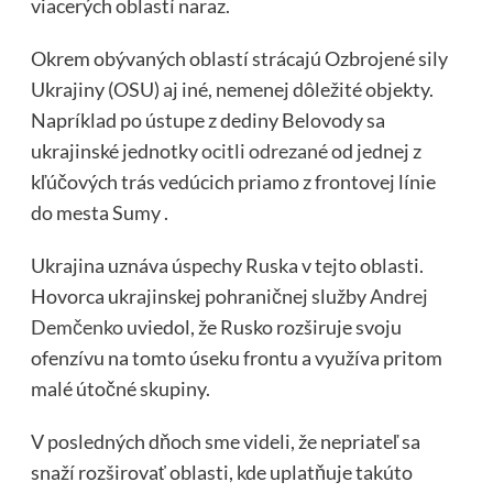
viacerých oblastí naraz.
Okrem obývaných oblastí strácajú Ozbrojené sily
Ukrajiny (OSU) aj iné, nemenej dôležité objekty.
Napríklad po ústupe z dediny Belovody sa
ukrajinské jednotky
ocitli odrezané
od jednej z
kľúčových trás vedúcich priamo z frontovej línie
do mesta Sumy .
Ukrajina uznáva úspechy Ruska v tejto oblasti.
Hovorca ukrajinskej pohraničnej služby
Andrej
Demčenko
uviedol, že Rusko rozširuje svoju
ofenzívu na tomto úseku frontu a využíva pritom
malé útočné skupiny.
V posledných dňoch sme videli, že nepriateľ sa
snaží rozširovať oblasti, kde uplatňuje takúto