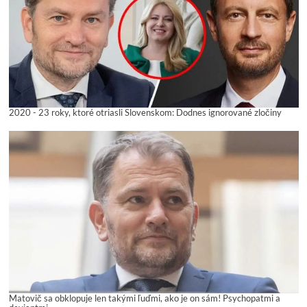
2020 - 23 roky, ktoré otriasli Slovenskom: Dodnes ignorované zločiny
Matovič sa obklopuje len takými ľuďmi, ako je on sám! Psychopatmi a