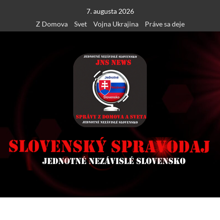
Skip
7. augusta 2026
to
Z Domova
Svet
Vojna Ukrajina
Práve sa deje
content