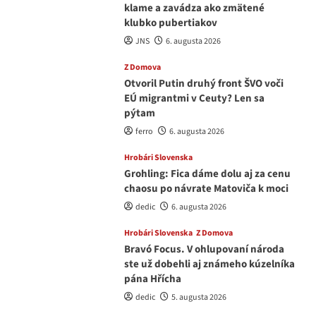
klame a zavádza ako zmätené
klubko pubertiakov
JNS
6. augusta 2026
Z Domova
Otvoril Putin druhý front ŠVO voči
EÚ migrantmi v Ceuty? Len sa
pýtam
ferro
6. augusta 2026
Hrobári Slovenska
Grohling: Fica dáme dolu aj za cenu
chaosu po návrate Matoviča k moci
dedic
6. augusta 2026
Hrobári Slovenska
Z Domova
Bravó Focus. V ohlupovaní národa
ste už dobehli aj známeho kúzelníka
pána Hřícha
dedic
5. augusta 2026