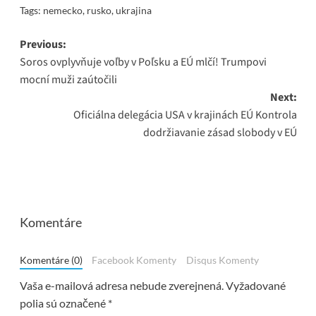
Tags:
nemecko
,
rusko
,
ukrajina
Post
Previous:
Soros ovplyvňuje voľby v Poľsku a EÚ mlčí! Trumpovi
navigation
mocní muži zaútočili
Next:
Oficiálna delegácia USA v krajinách EÚ Kontrola
dodržiavanie zásad slobody v EÚ
Komentáre
Komentáre (0)
Facebook Komenty
Disqus Komenty
Vaša e-mailová adresa nebude zverejnená.
Vyžadované
polia sú označené
*