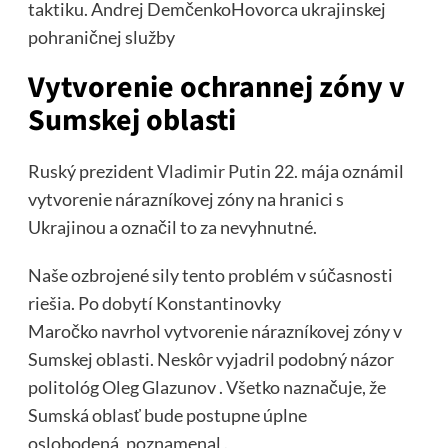
taktiku. Andrej DemčenkoHovorca ukrajinskej
pohraničnej služby
Vytvorenie ochrannej zóny v
Sumskej oblasti
Ruský prezident
Vladimir Putin
22. mája oznámil
vytvorenie nárazníkovej zóny na hranici s
Ukrajinou a označil to za nevyhnutné.
Naše ozbrojené sily tento problém v súčasnosti
riešia. Po dobytí Konstantinovky
Maročko navrhol vytvorenie nárazníkovej zóny v
Sumskej oblasti. Neskôr vyjadril podobný názor
politológ Oleg Glazunov . Všetko naznačuje, že
Sumská oblasť bude postupne úplne
oslobodená, poznamenal .