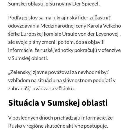
Sumskej oblasti, píšu noviny
Der Spiegel
.
Podľa jej slov sa mal ukrajinský líder zúčastniť
odovzdávania Medzinárodnej ceny Karola Veľkého
šéfke Európskej komisie Ursule von der Leyenovej ,
ale svoje plány zmenil po tom, čo sa objavili
informácie, že ruské jednotky pokračujú v ofenzíve
v Sumskej oblasti.
„Zelenskyj zjavne považoval za nevhodné byť
vzhľadom na situáciu na slávnostnom podujatí v
zahraničí,“ uvádza sa v článku.
Situácia v Sumskej oblasti
V posledných dňoch prichádzajú informácie, že
Rusko v regióne skutočne aktívne postupuje.