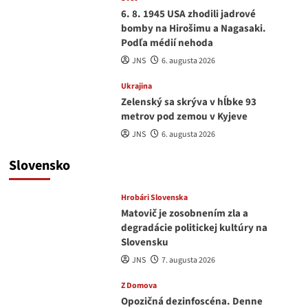
6. 8. 1945 USA zhodili jadrové
bomby na Hirošimu a Nagasaki.
Podľa médií nehoda
JNS
6. augusta 2026
Ukrajina
Zelenský sa skrýva v hĺbke 93
metrov pod zemou v Kyjeve
JNS
6. augusta 2026
Slovensko
Hrobári Slovenska
Matovič je zosobnením zla a
degradácie politickej kultúry na
Slovensku
JNS
7. augusta 2026
Z Domova
Opozičná dezinfoscéna. Denne