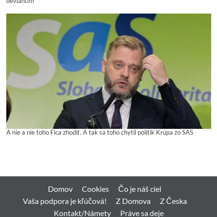
deviantmi
A nie a nie toho Fica zhodiť. A tak sa toho chytil politik Krúpa zo SAS
Domov
Cookies
Čo je náš ciel
Vaša podpora je kľúčová!
Z Domova
Z Česka
Kontakt/Námety
Práve sa deje