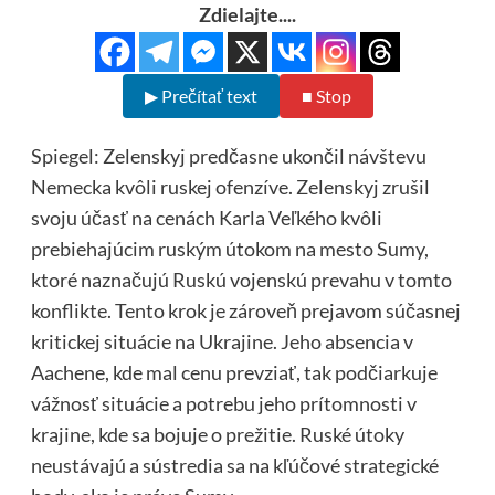
Zdielajte....
▶ Prečítať text
■ Stop
Spiegel: Zelenskyj predčasne ukončil návštevu
Nemecka kvôli ruskej ofenzíve. Zelenskyj zrušil
svoju účasť na cenách Karla Veľkého kvôli
prebiehajúcim ruským útokom na mesto Sumy,
ktoré naznačujú Ruskú vojenskú prevahu v tomto
konflikte. Tento krok je zároveň prejavom súčasnej
kritickej situácie na Ukrajine. Jeho absencia v
Aachene, kde mal cenu prevziať, tak podčiarkuje
vážnosť situácie a potrebu jeho prítomnosti v
krajine, kde sa bojuje o prežitie. Ruské útoky
neustávajú a sústredia sa na kľúčové strategické