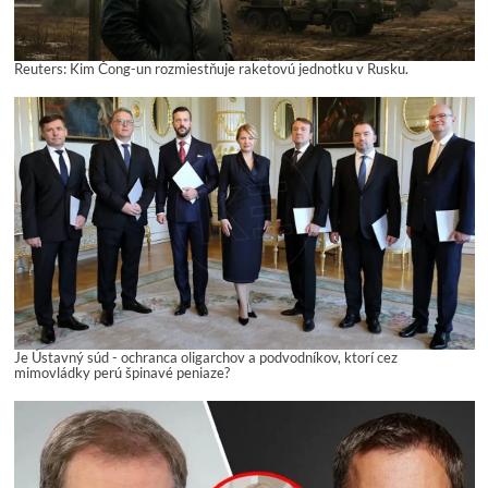
Reuters: Kim Čong-un rozmiestňuje raketovú jednotku v Rusku.
Je Ústavný súd - ochranca oligarchov a podvodníkov, ktorí cez
mimovládky perú špinavé peniaze?