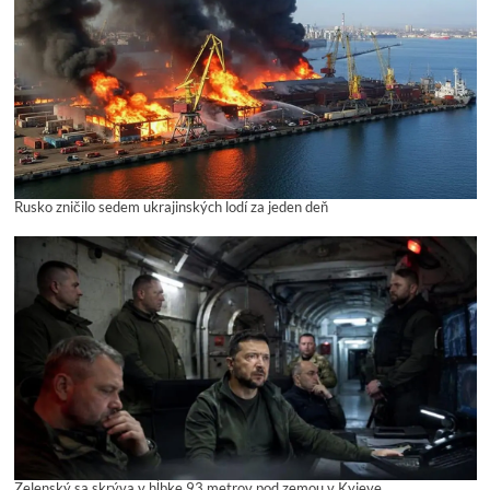
Rusko zničilo sedem ukrajinských lodí za jeden deň
Zelenský sa skrýva v hĺbke 93 metrov pod zemou v Kyjeve