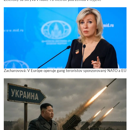
Zacharovová: V Európe operuje gang teroristov sponzorovaný NATO a EÚ