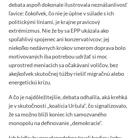
debata aspoň dokonale ilustrovala neznášanlivosť
ľavice: čokoľvek, čo nie je úplne v súlade s ich
politickými líniami, je krajne pravicový
extrémizmus. Nie že by sa EPP ukázala ako
spoľahlivý spojenec ani konzervatívcov; jej
niekoľko nedávnych krokov smerom doprava bolo
motivovaných iba potrebou udržať si moc
uprostred meniacich sa očakávaní voličov, bez
akejkoľvek skutočnej túžby riešiť migračnú alebo
energetickú krízu.
A čo je najdôležitejšie, debata odhalila, aká krehká
je v skutočnosti „koalícia Uršula“, čo signalizovalo,
že sa možno blíži koniec ich samozvaného
monopolu na definovanie „demokracie“.
Ich hádky by pravdepodobne trvali hodiny, keby