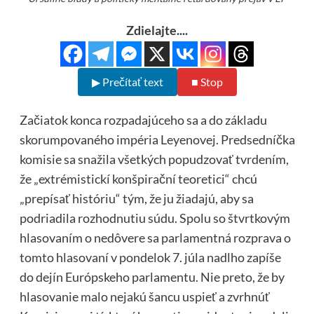
Zdielajte....
▶ Prečítať text
■ Stop
Začiatok konca rozpadajúceho sa a do základu
skorumpovaného impéria Leyenovej. Predsedníčka
komisie sa snažila všetkých popudzovať tvrdením,
že „extrémistickí konšpirační teoretici“ chcú
„prepísať históriu“ tým, že ju žiadajú, aby sa
podriadila rozhodnutiu súdu. Spolu so štvrtkovým
hlasovaním o nedôvere sa parlamentná rozprava o
tomto hlasovaní v pondelok 7. júla nadlho zapíše
do dejín Európskeho parlamentu. Nie preto, že by
hlasovanie malo nejakú šancu uspieť a zvrhnúť