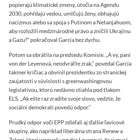
popierajú klimatické zmeny, útočia na Agendu
2030, pohŕdajú vedou, umlčujú ženy, obhajujú
nacizmus alebo sa spoja s Putinom a Netanjahuom,
aby rozložili medzinárodné právo a zničili Ukrajinu
a Gazu?“ pokračoval García bez dychu.
Potom sa obrátila na predsedu Komisie. „A vy, pani
von der Leyenová, neodvráťte zrak,“ povedal García
takmer kričiac a obvinil prezidentku zo straníckej
zaujatosti v súvislosti s greenwashingovou
legislatívou, ktorú nedávno stiahla pod tlakom
EĽS. „Ak ešte raz zradíte svoje slovo, vedzte, že
sociálni demokrati povedú odpor.“
Prudký odpor voči EPP zdieľali aj ďalšie ľavicové
skupiny, ako napríklad liberálna strana Renew a
Zelení, ktorí varovali von der Leyenovú, že si musí