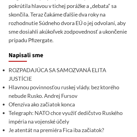
pokrútila hlavou v tichej porážke a „debata“ sa
skončila. Teraz čakáme ďalšie dva roky na
rozhodnutie Súdneho dvora EÚ o jej odvolaní, aby
sme dosiahli akúkoľvek zodpovednosť a ukončenie
prípadu Pfizergate.
Napisali sme
ROZPADAJÚCA SA SAMOZVANÁ ELITA
JUSTÍCIE
Hlavnou povinnosťou ruskej vlády. bez ktorého
nebude Rusko. Andrej Fursov
Ofenzíva ako začiatok konca
Telegraph: NATO chce využiť dedičstvo Ruského
impéria na vojenské účely
Je atentát na premiéra Fica iba začiatok?