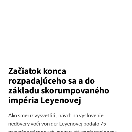
Začiatok konca
rozpadajúceho sa a do
základu skorumpovaného
impéria Leyenovej
Ako sme už
vysvetlili
, návrh na vyslovenie
nedôvery voči von der Leyenovej podalo 75
prevažne národných konzervatívnych poslancov