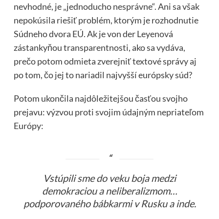
nevhodné, je „jednoducho nesprávne“. Ani sa však
nepokúsila riešiť problém, ktorým je rozhodnutie
Súdneho dvora EÚ. Ak je von der Leyenová
zástankyňou transparentnosti, ako sa vydáva,
prečo potom odmieta zverejniť textové správy aj
po tom, čo jej to nariadil najvyšší európsky súd?
Potom ukončila najdôležitejšou časťou svojho
prejavu: výzvou proti svojim údajným nepriateľom
Európy:
Vstúpili sme do veku boja medzi
demokraciou a neliberalizmom…
podporovaného bábkarmi v Rusku a inde.