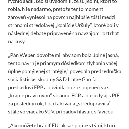
rýchlo sadli, keď si uvedomili, že sú jediní, ktorí to
robia. Nie nadarmo, pretože tento moment
zároveň vyniesol na povrch najhlbšie zášti medzi
stranami stredoľavej „koalície Uršuly“, ktoré boli v
následnej debate pripravené sa navzájom roztrhať
na kusy.
„Pán Weber, dovoľte mi, aby som bola úplne jasná,
tento návrh je priamym dôsledkom zlyhania vašej
úplne pomýlenej stratégie,“ povedala predsedníčka
socialistickej skupiny S&D Iratxe García
predsedovi EPP a obvinila ho zo spojenectva s
„krajne pravicovou“ stranou ECR a niekedy aj s PfE
za posledný rok, hoci takzvaná „stredopravica“
stále vo viac ako 90 % prípadov hlasuje s ľavicou.
„Ako môžete brániť EÚ, ak sa spojíte s tými, ktorí