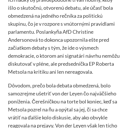
išlo o skutočnú, otvorenú debatu, ale účasť bola
obmedzená na jedného rečníka za politickú
skupinu, čo je v rozpore s vnútornými pravidlami
parlamentu. Poslankyňa AfD Christine
Andersonová to dokonca upozornila ešte pred
začiatkom debaty s tým, že ide o výsmech
demokracie, o ktorom ani signatári návrhu nemôžu
diskutovať v pléne, ale predsedníčka EP Roberta
Metsola na kritiku ani len nereagovala.
Dôvodom, prečo bola debata obmedzená, bolo
samozrejme ušetriť von der Leyen čo najväčšieho
poníženia. Čerešničkou na torte bol koniec, keď sa
Metsola pozrel na ňu a opýtal sa jej, či sa chce
vrátiť na ďalšie kolo diskusie, aby ako obvykle
reagovala na prejavy. Von der Leyen však len ticho