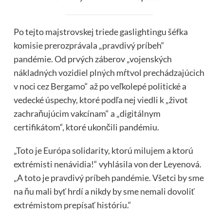
Po tejto majstrovskej triede gaslightingu šéfka
komisie prerozprávala „pravdivý príbeh“
pandémie. Od prvých záberov „vojenských
nákladných vozidiel plných mŕtvol prechádzajúcich
v noci cez Bergamo“ až po veľkolepé politické a
vedecké úspechy, ktoré podľa nej viedli k „život
zachraňujúcim vakcínam“ a „digitálnym
certifikátom“, ktoré ukončili pandémiu.
„Toto je Európa solidarity, ktorú milujem a ktorú
extrémisti nenávidia!“ vyhlásila von der Leyenová.
„A toto je pravdivý príbeh pandémie. Všetci by sme
na ňu mali byť hrdí a nikdy by sme nemali dovoliť
extrémistom prepísať históriu.“