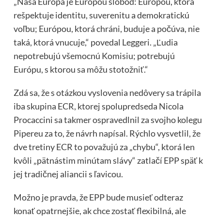
„Naša Európa je Európou slobôd: Európou, ktorá
rešpektuje identitu, suverenitu a demokratickú
voľbu; Európou, ktorá chráni, buduje a počúva, nie
taká, ktorá vnucuje,“ povedal Leggeri. „Ľudia
nepotrebujú všemocnú Komisiu; potrebujú
Európu, s ktorou sa môžu stotožniť.“
Zdá sa, že s otázkou vyslovenia nedôvery sa trápila
iba skupina ECR, ktorej spolupredseda Nicola
Procaccini sa takmer ospravedlnil za svojho kolegu
Pipereu za to, že návrh napísal. Rýchlo vysvetlil, že
dve tretiny ECR to považujú za „chybu“, ktorá len
kvôli „pätnástim minútam slávy“ zatlačí EPP späť k
jej tradičnej aliancii s ľavicou.
Možno je pravda, že EPP bude musieť odteraz
konať opatrnejšie, ak chce zostať flexibilná, ale