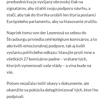
predsedníctva je vyvíjaný obrovský tlak na
signatárov, aby stiahli svoju podporu návrhu, a
stačí, aby tak do štvrtka urobili len štyria poslanci
Európskeho parlamentu, aby sa hlasovanie zrušilo.
Napriek tomu von der Leyenová so sebou do
Štrasburgu priviedla celé kolégium komisárov, a to
ako kvôli emocionálnej podpore, tak aj kvôli
vyslaniu politického odkazu: hlasujte proti mne a
všetkých 27 komisárov padne – vrátane tých,
ktorých vymenovali vaše vlády – a vina bude na
vás.
Potom nezačala riešiť obavy v dokumente, ale
okamžite sa pokúsila delegitimizovať tých, ktorí ho
podpísali.