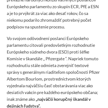
Európskeho parlamentu zo skupín ECR, PfE a ESN
a je to prvýkrát za viac ako desať rokov, čo sa
niekomu podarilo zhromaždiť potrebný počet
podpisov na spustenie procesu.
Vo svojom odôvodnení poslanci Európskeho
parlamentu citovali predovšetkým rozhodnutie
Európskeho súdneho dvora (ESD) proti šéfke
Komisie v škandále „
Pfizergate
“. Napriek tomuto
rozhodnutiu stále odmieta zverejniť textové
správy s generálnym riaditeľom spoločnosti Pfizer
Albertom Bourlom, prostredníctvom ktorých
vyjednala najväčšiu časť obstarávania viac ako
desiatich vakcín pre každého európskeho občana;
inak známe ako
„najväčší korupčný škandál v
dejinách ľudstva“.