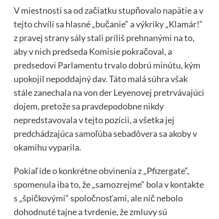
V miestnosti sa od začiatku stupňovalo napätie a v
tejto chvíli sa hlasné „bučanie“ a výkriky „Klamár!“
z pravej strany sály stali príliš prehnanými na to,
aby v nich predseda Komisie pokračoval, a
predsedovi Parlamentu trvalo dobrú minútu, kým
upokojil nepoddajný dav. Táto malá súhra však
stále zanechala na von der Leyenovej pretrvávajúci
dojem, pretože sa pravdepodobne nikdy
nepredstavovala v tejto pozícii, a všetka jej
predchádzajúca samoľúba sebadôvera sa akoby v
okamihu vyparila.
Pokiaľ ide o konkrétne obvinenia z „Pfizergate“,
spomenula iba to, že „samozrejme“ bola v kontakte
s „špičkovými“ spoločnosťami, ale nič nebolo
dohodnuté tajne a tvrdenie, že zmluvy sú