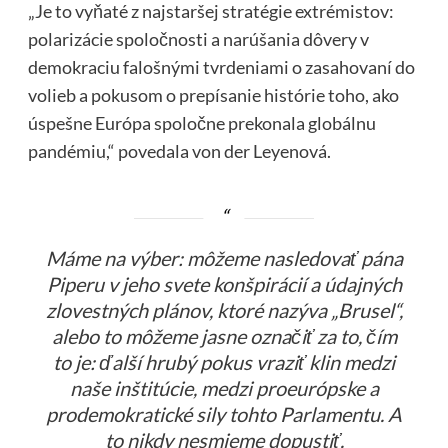
„Je to vyňaté z najstaršej stratégie extrémistov:
polarizácie spoločnosti a narúšania dôvery v
demokraciu falošnými tvrdeniami o zasahovaní do
volieb a pokusom o prepísanie histórie toho, ako
úspešne Európa spoločne prekonala globálnu
pandémiu,“ povedala von der Leyenová.
Máme na výber: môžeme nasledovať pána
Piperu v jeho svete konšpirácií a údajných
zlovestných plánov, ktoré nazýva „Brusel“,
alebo to môžeme jasne označiť za to, čím
to je: ďalší hrubý pokus vraziť klin medzi
naše inštitúcie, medzi proeurópske a
prodemokratické sily tohto Parlamentu. A
to nikdy nesmieme dopustiť.