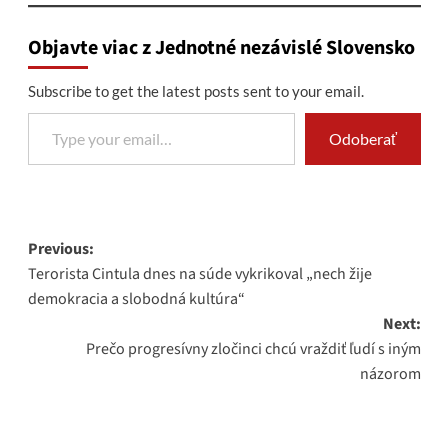
Objavte viac z Jednotné nezávislé Slovensko
Subscribe to get the latest posts sent to your email.
Type your email…
Odoberať
Post
Previous:
Terorista Cintula dnes na súde vykrikoval „nech žije
navigation
demokracia a slobodná kultúra“
Next:
Prečo progresívny zločinci chcú vraždiť ľudí s iným
názorom