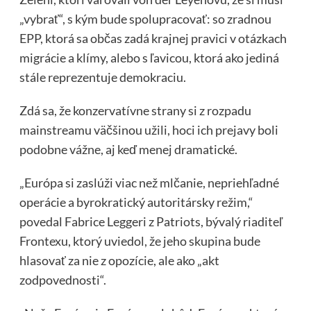
„vybrať“, s kým bude spolupracovať: so zradnou
EPP, ktorá sa občas zadá krajnej pravici v otázkach
migrácie a klímy, alebo s ľavicou, ktorá ako jediná
stále reprezentuje demokraciu.
Zdá sa, že konzervatívne strany si z rozpadu
mainstreamu väčšinou užili, hoci ich prejavy boli
podobne vážne, aj keď menej dramatické.
„Európa si zaslúži viac než mlčanie, nepriehľadné
operácie a byrokratický autoritársky režim,“
povedal Fabrice Leggeri z Patriots, bývalý riaditeľ
Frontexu, ktorý uviedol, že jeho skupina bude
hlasovať za nie z opozície, ale ako „akt
zodpovednosti“.