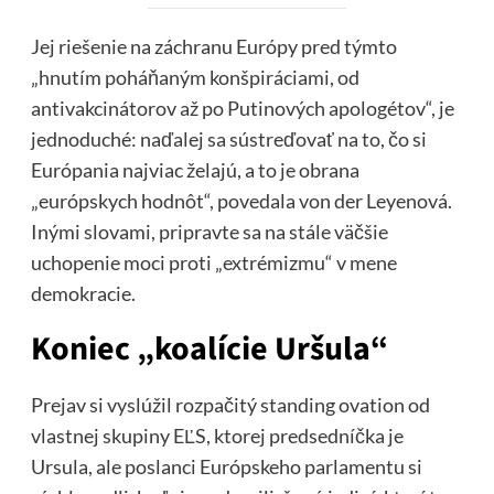
Jej riešenie na záchranu Európy pred týmto
„hnutím poháňaným konšpiráciami, od
antivakcinátorov až po Putinových apologétov“, je
jednoduché: naďalej sa sústreďovať na to, čo si
Európania najviac želajú, a to je obrana
„európskych hodnôt“, povedala von der Leyenová.
Inými slovami, pripravte sa na stále väčšie
uchopenie moci proti „extrémizmu“ v mene
demokracie.
Koniec „koalície Uršula“
Prejav si vyslúžil rozpačitý standing ovation od
vlastnej skupiny EĽS, ktorej predsedníčka je
Ursula, ale poslanci Európskeho parlamentu si