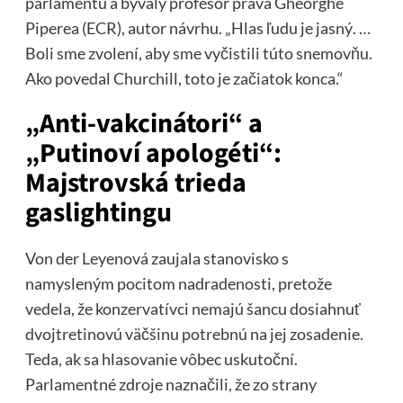
parlamentu a bývalý profesor práva Gheorghe
Piperea (ECR), autor návrhu. „Hlas ľudu je jasný. …
Boli sme zvolení, aby sme vyčistili túto snemovňu.
Ako povedal Churchill, toto je začiatok konca.“
„Anti-vakcinátori“ a
„Putinoví apologéti“:
Majstrovská trieda
gaslightingu
Von der Leyenová zaujala stanovisko s
namysleným pocitom nadradenosti, pretože
vedela, že konzervatívci nemajú šancu dosiahnuť
dvojtretinovú väčšinu potrebnú na jej zosadenie.
Teda, ak sa hlasovanie vôbec uskutoční.
Parlamentné zdroje naznačili, že zo strany