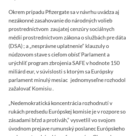
Okrem prípadu Pfizergate sa v návrhu uvádza aj
nezákonné zasahovanie do národných volieb
prostredníctvom
zaujatej cenzúry sociálnych
médií prostredníctvom zákona o službách pre dáta
(DSA)
; a „nesprávne uplatnenie“ klauzuly o
núdzovom stave s cieľom obísť Parlament a
urýchliť program zbrojenia SAFE v hodnote 150
miliárd eur, v súvislosti s ktorým sa Európsky
parlament minulý mesiac jednomyseľne
rozhodol
zažalovať Komisiu .
„Nedemokratická koncentrácia rozhodnutí v
rukách predsedu Európskej komisie je v rozpore so
zásadami bŕzd a protiváh,“ vysvetlil vo svojom
úvodnom prejave rumunský poslanec Európskeho