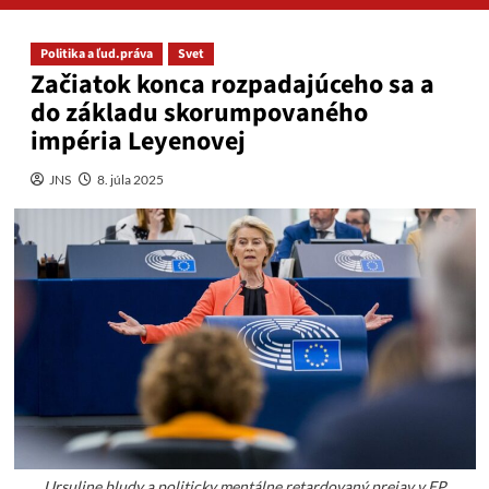
Politika a ľud.práva
Svet
Začiatok konca rozpadajúceho sa a
do základu skorumpovaného
impéria Leyenovej
JNS
8. júla 2025
Ursuline bludy a politicky mentálne retardovaný prejav v EP