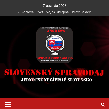
Skip
7. augusta 2026
to
Z Domova
Svet
Vojna Ukrajina
Práve sa deje
content
Primary
Menu