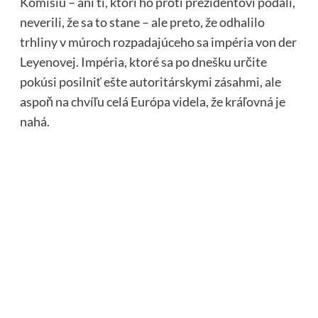
Komisiu – ani tí, ktorí ho proti prezidentovi podali,
neverili, že sa to stane – ale preto, že odhalilo
trhliny v múroch rozpadajúceho sa impéria von der
Leyenovej. Impéria, ktoré sa po dnešku určite
pokúsi posilniť ešte autoritárskymi zásahmi, ale
aspoň na chvíľu celá Európa videla, že kráľovná je
nahá.