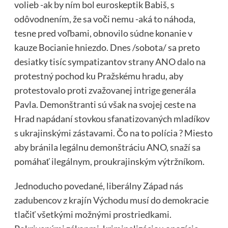
volieb -ak by ním bol euroskeptik Babiš, s
odôvodnením, že sa voči nemu -aká to náhoda,
tesne pred voľbami, obnovilo súdne konanie v
kauze Bocianie hniezdo. Dnes /sobota/ sa preto
desiatky tisíc sympatizantov strany ANO dalo na
protestný pochod ku Pražskému hradu, aby
protestovalo proti zvažovanej intrige generála
Pavla. Demonštranti sú však na svojej ceste na
Hrad napádaní stovkou sfanatizovaných mladíkov
s ukrajinskými zástavami. Čo na to polícia ? Miesto
aby bránila legálnu demonštráciu ANO, snaží sa
pomáhať ilegálnym, proukrajinským výtržníkom.
Jednoducho povedané, liberálny Západ nás
zadubencov z krajín Východu musí do demokracie
tlačiť všetkými možnými prostriedkami.