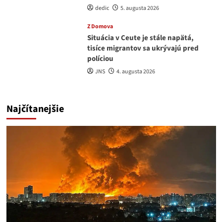
dedic
5. augusta 2026
Z Domova
Situácia v Ceute je stále napätá,
tisíce migrantov sa ukrývajú pred
políciou
JNS
4. augusta 2026
Najčítanejšie