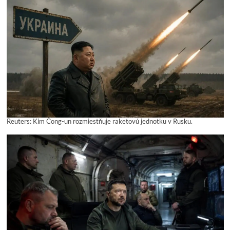
Reuters: Kim Čong-un rozmiestňuje raketovú jednotku v Rusku.