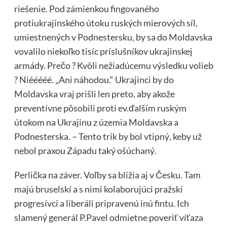
riešenie. Pod zámienkou fingovaného
protiukrajinského útoku ruských mierových síl,
umiestnených v Podnestersku, by sa do Moldavska
vovalilo niekoľko tisíc príslušníkov ukrajinskej
armády. Prečo ? Kvôli nežiadúcemu výsledku volieb
? Niééééé. „Ani náhodou.“ Ukrajinci by do
Moldavska vraj prišli len preto, aby akože
preventívne pôsobili proti ev.ďalším ruským
útokom na Ukrajinu z územia Moldavska a
Podnesterska. – Tento trik by bol vtipný, keby už
nebol praxou Západu taký ošúchaný.
Perlička na záver. Voľby sa blížia aj v Česku. Tam
majú bruselskí a s nimi kolaborujúci pražskí
progresívci a liberáli pripravenú inú fintu. Ich
slamený generál P.Pavel odmietne poveriť víťaza