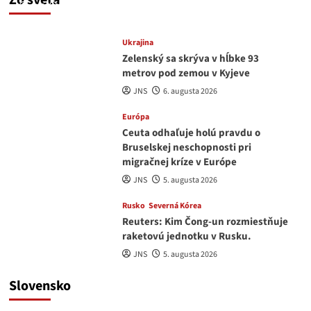
JNS
6. augusta 2026
Ukrajina
Zelenský sa skrýva v hĺbke 93
metrov pod zemou v Kyjeve
JNS
6. augusta 2026
Európa
Ceuta odhaľuje holú pravdu o
Bruselskej neschopnosti pri
migračnej kríze v Európe
JNS
5. augusta 2026
Rusko
Severná Kórea
Reuters: Kim Čong-un rozmiestňuje
raketovú jednotku v Rusku.
JNS
5. augusta 2026
Slovensko