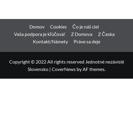
Domov
Cookies
Čo je náš ciel
Vaša podpora je kľúčová!
Z Domova
Z Česka
Kontakt/Námety
Práve sa deje
Copyright © 2022 All rights reserved Jednotné nezávislé
Slovensko
|
CoverNews
by AF themes.