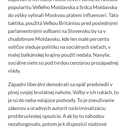
popularitu Veľkého Moldavska a Srdca Moldavska
do výšky vyhnali Moskvou platení influenceri. Táto
taktika, použitá Veľkou Britániou pred poslednými
parlamentnými voľbami na Slovensku by sa v
chudobnom Moldavsku, kde len malé percento
voličov sleduje politiku na sociálnych sieťach, v
malej balkánskej krajiny použiť nedala. Navyše,
sociálne siete sú pod tvrdou cenzúrou prozápadnej
vlády.
Západní liberálni demokrati sa opäť predviedli v
plnej svojej brutálnej nahote. Voľby v ich rukách, to
je sú do neba volajúce podvody. To je zneužívanie
zákonov a úradných autorít na kriminalizáciu
protibrusleskej opozície. A ak by to náhodou
nezafungovalo, potom je k dispozícii núdzové