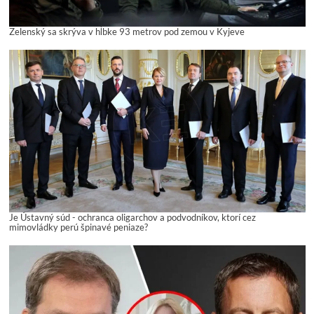
Zelenský sa skrýva v hĺbke 93 metrov pod zemou v Kyjeve
Je Ústavný súd - ochranca oligarchov a podvodníkov, ktorí cez
mimovládky perú špinavé peniaze?