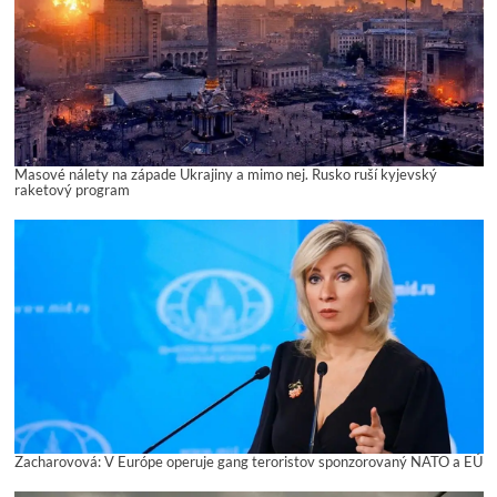
Masové nálety na západe Ukrajiny a mimo nej. Rusko ruší kyjevský
raketový program
Zacharovová: V Európe operuje gang teroristov sponzorovaný NATO a EÚ