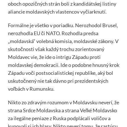
oboch opozičných strán boli z kandidátskej listiny
aliancie moldavských vlastencov vyčiarknutí.
Formálne
je všetko v poriadku. Nerozhodol Brusel,
nerozhodla EU či NATO. Rozhodla predsa
„moldavská“ volebná komisia, moldavské zákony. V
skutočnosti však každý trochu zorientovaný
Moldavec vie, že ide o intrigu Západu proti
moldavskej demokracii. Ide o podobne hnusný krok
Západu voči postsocialistickej republike, aký bol
uskutočnený nie tak dávno pri prezidentských
voľbách v Rumunsku.
Nikto zo zdravým rozumom v Moldavsku neverí, že
strana Srdce Moldavska a strana Veľké Moldavsko
za ilegálne peniaze z Ruska podplácali voličov a
kupovali si ich hlasy. Nikto neverí tomu, že rastúcu