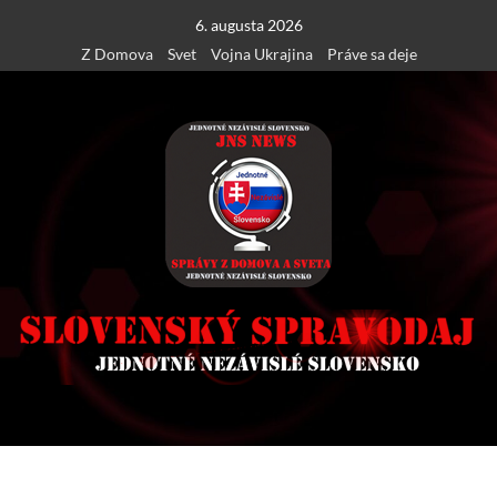
Skip
6. augusta 2026
to
Z Domova
Svet
Vojna Ukrajina
Práve sa deje
content