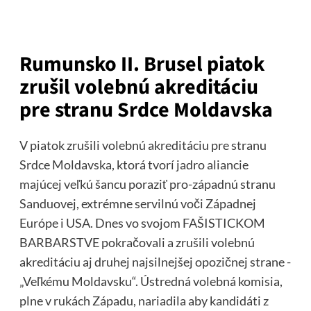
Rumunsko II. Brusel piatok
zrušil volebnú akreditáciu
pre stranu Srdce Moldavska
V piatok zrušili volebnú akreditáciu pre stranu
Srdce Moldavska, ktorá tvorí jadro aliancie
majúcej veľkú šancu poraziť pro-západnú stranu
Sanduovej, extrémne servilnú voči Západnej
Európe i USA. Dnes vo svojom FAŠISTICKOM
BARBARSTVE pokračovali a zrušili volebnú
akreditáciu aj druhej najsilnejšej opozičnej strane -
„Veľkému Moldavsku“. Ústredná volebná komisia,
plne v rukách Západu, nariadila aby kandidáti z