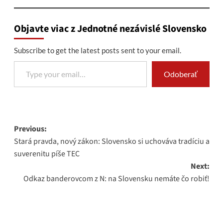
Objavte viac z Jednotné nezávislé Slovensko
Subscribe to get the latest posts sent to your email.
Type your email…
Odoberať
Post
Previous:
Stará pravda, nový zákon: Slovensko si uchováva tradíciu a
navigation
suverenitu píše TEC
Next:
Odkaz banderovcom z N: na Slovensku nemáte čo robiť!