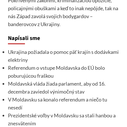
Pokrivenými zákonmi, kriminalizáciou opozície,
policajnými obuškami a keď to inak nepôjde, tak na
nás Západ zavolá svojich bodygardov –
banderovcov z Ukrajiny.
Napísali sme
Ukrajina požiadala o pomoc päť krajín s dodávkami
elektriny
Referendum o vstupe Moldavska do EÚ bolo
poburujúcou fraškou
Moldavská vláda žiada parlament, aby od 16.
decembra zaviedol výnimočný stav
V Moldavsku sa konalo referendum a niečo tu
nesedí
Prezidentské voľby v Moldavsku sa stali hanbou a
znesvätením