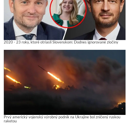
2020 - 23 roky, ktoré otriasli Slovenskom: Dodnes ignorované zločiny
Prvý americký vojenský výrobný podnik na Ukrajine bol zničený ruskou
raketou