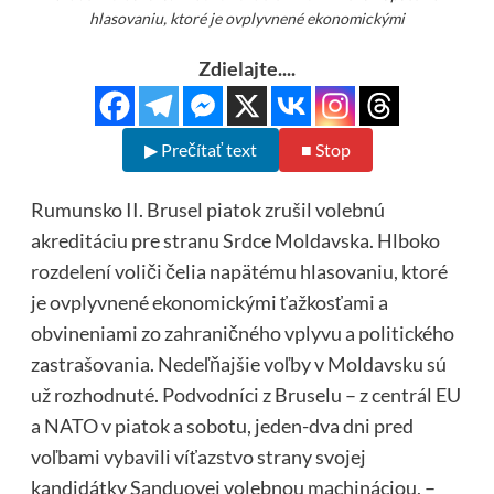
hlasovaniu, ktoré je ovplyvnené ekonomickými
Zdielajte....
▶ Prečítať text
■ Stop
Rumunsko II. Brusel piatok zrušil volebnú
akreditáciu pre stranu Srdce Moldavska. Hlboko
rozdelení voliči čelia napätému hlasovaniu, ktoré
je ovplyvnené ekonomickými ťažkosťami a
obvineniami zo zahraničného vplyvu a politického
zastrašovania. Nedeľňajšie voľby v Moldavsku sú
už rozhodnuté. Podvodníci z Bruselu – z centrál EU
a NATO v piatok a sobotu, jeden-dva dni pred
voľbami vybavili víťazstvo strany svojej
kandidátky Sanduovej volebnou machináciou, –