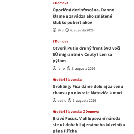
Z Domova
Opozičná dezinfoscéna. Denne
klame a zavádza ako zmätené
klubko pubertiakov
JNS
6. augusta 2026
Z Domova
Otvoril Putin druhý front ŠVO voči
EÚ migrantmi v Ceuty? Len sa
pýtam
ferro
6. augusta 2026
Hrobári Slovenska
Grohling: Fica dáme dolu aj za cenu
chaosu po návrate Matoviča k moci
dedic
6. augusta 2026
Hrobári Slovenska
Z Domova
Bravó Focus. V ohlupovaní národa
ste už dobehli aj známeho kúzelníka
pána Hřícha