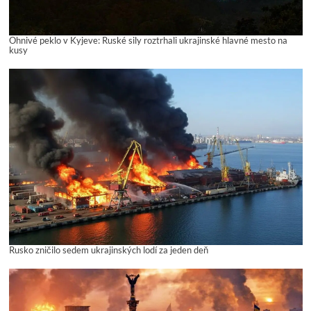
Ohnivé peklo v Kyjeve: Ruské sily roztrhali ukrajinské hlavné mesto na
kusy
Rusko zničilo sedem ukrajinských lodí za jeden deň