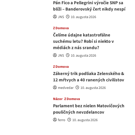
Pán Fico a Pellegrini výročie SNP sa
blíži – Banderovský čert nikdy nespí
JNS
10. augusta 2026
Z Domova
Čelíme údajne katastrofálne
suchému letu? Robí si niekto v
médiách z nás srandu?
JNS
10. augusta 2026
Z Domova
Zákerný trik podliaka Zelenského &
12 mŕtvych a 40 ranených civilistov
medvedar
10. augusta 2026
Názor
Z Domova
Parlament bez nielen Matovičových
pouličných nevzdelancov
ferro
10. augusta 2026