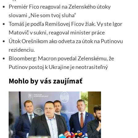
Premiér Fico reagoval na Zelenského útoky
slovami „Nie som tvoj sluha“
Tomáš je podľa Remišovej Ficov žiak. Vy ste Igor
Matovič v sukni, reagoval minister práce
Útok Orešnikom ako odveta za útok na Putinovu
rezidenciu.
Bloomberg: Macron povedal Zelenskému, že
Putinov postoj k Ukrajine je neotrasiteľný
Mohlo by vás zaujímať