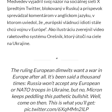
Medvedev vyjadril svoj názor na sociálnej sieti
X
(predtým Twitter, blokovaný v Rusku) a príspevok
sprevádzal komentárom v anglickom jazyku, v
ktorom uviedol, že „európski vládnuci idioti stále
chcú vojnu v Európe“. Ako ilustráciu zverejnil video
raketového systému Orešnik, ktorý útočí na ciele
na Ukrajine.
The ruling European dimwits want a war in
Europe after all. It’s been said a thousand
times: Russia won’t accept any European
or NATO troops in Ukraine, but no, Micron
keeps peddling this pathetic bullshit. Well,
come on then. This is what you’ll get:
pic.twitter.com/6XqMMn2ILP