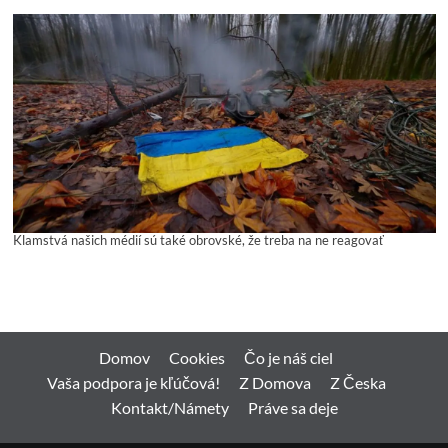
Klamstvá našich médií sú také obrovské, že treba na ne reagovať
Domov
Cookies
Čo je náš ciel
Vaša podpora je kľúčová!
Z Domova
Z Česka
Kontakt/Námety
Práve sa deje