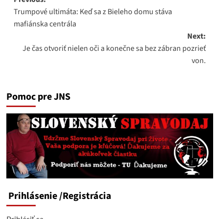
Post
Trumpové ultimáta: Keď sa z Bieleho domu stáva
navigation
mafiánska centrála
Next:
Je čas otvoriť nielen oči a konečne sa bez zábran pozrieť
von.
Pomoc pre JNS
Prihlásenie
/Registrácia
Prihlásiť sa