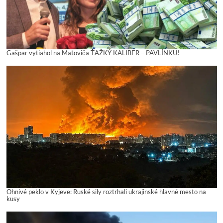
Gašpar vytiahol na Matoviča ŤAŽKÝ KALIBER – PAVLÍNKU!
Ohnivé peklo v Kyjeve: Ruské sily roztrhali ukrajinské hlavné mesto na
kusy