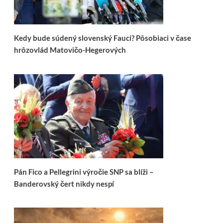
Kedy bude súdený slovenský Fauci? Pôsobiaci v čase
hrôzovlád Matovičo-Hegerových
Pán Fico a Pellegrini výročie SNP sa blíži –
Banderovský čert nikdy nespí