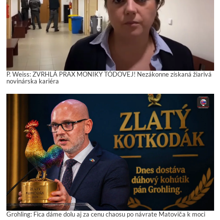
P. Weiss: ZVRHLÁ PRAX MONIKY TÓDOVEJ! Nezákonne získaná žiarivá
novinárska kariéra
Grohling: Fica dáme dolu aj za cenu chaosu po návrate Matoviča k moci