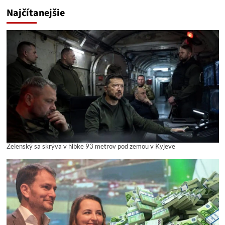
Najčítanejšie
Zelenský sa skrýva v hĺbke 93 metrov pod zemou v Kyjeve