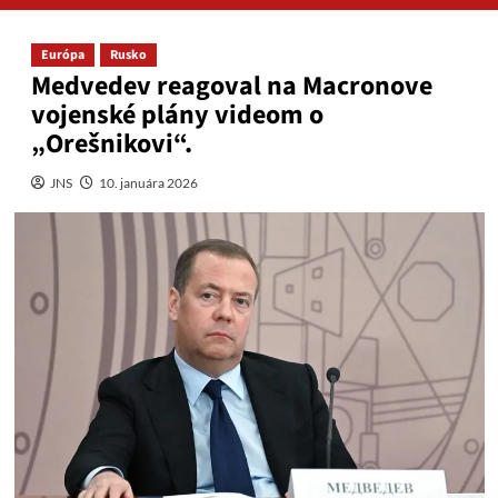
Európa
Rusko
Medvedev reagoval na Macronove
vojenské plány videom o
„Orešnikovi“.
JNS
10. januára 2026