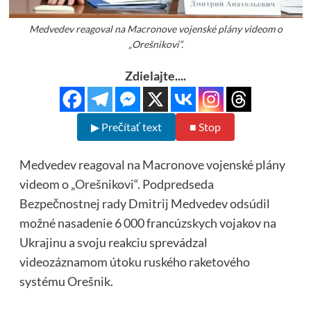
Medvedev reagoval na Macronove vojenské plány videom o
„Orešnikovi“.
Zdielajte....
▶ Prečítať text
■ Stop
Medvedev reagoval na Macronove vojenské plány
videom o „Orešnikovi“. Podpredseda
Bezpečnostnej rady Dmitrij Medvedev odsúdil
možné nasadenie 6 000 francúzskych vojakov na
Ukrajinu a svoju reakciu sprevádzal
videozáznamom útoku ruského raketového
systému Orešnik.