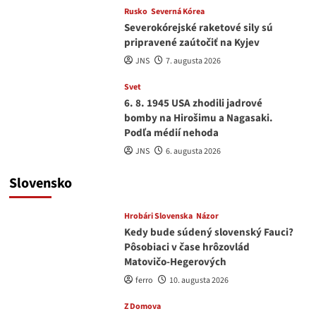
Rusko
Severná Kórea
Severokórejské raketové sily sú
pripravené zaútočiť na Kyjev
JNS
7. augusta 2026
Svet
6. 8. 1945 USA zhodili jadrové
bomby na Hirošimu a Nagasaki.
Podľa médií nehoda
JNS
6. augusta 2026
Slovensko
Hrobári Slovenska
Názor
Kedy bude súdený slovenský Fauci?
Pôsobiaci v čase hrôzovlád
Matovičo-Hegerových
ferro
10. augusta 2026
Z Domova