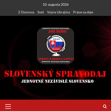
Skip
10. augusta 2026
to
Z Domova
Svet
Vojna Ukrajina
Práve sa deje
content
Primary
Menu