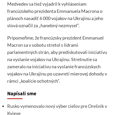
Medvedev sa tiež vyjadril k vyhláseniam
francúzskeho prezidenta Emmanuela Macrona o
plánoch nasadiť 6 000 vojakov na Ukrajinu a jeho
slová označil za „hanebný nezmysel“.
Pripomeňme, že francúzsky prezident Emmanuel
Macron sa v sobotu stretol s lídrami
parlamentných strán, aby prediskutovali iniciatívu
na vyslanie vojakov na Ukrajinu. Stretnutie sa
zameralo na iniciatívu na vyslanie francúzskych
vojakov na Ukrajinu po uzavretí mierovej dohody v
rámci „koalície ochotných“.
Napísali sme
Rusko vymenovalo nový výber cieľov pre Orešnik v
Kyjeve