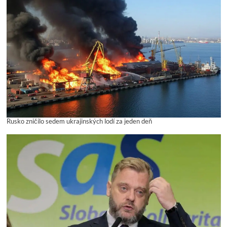
Rusko zničilo sedem ukrajinských lodí za jeden deň