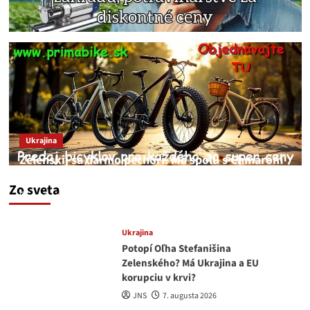
Ukrajina
Zelenskij sa darmo pechorí. Má spolu s Chmarom
a Drapatým nad čím rozmýšľať
Zo sveta
medvedar
8. augusta 2026
Ukrajina
Potopí Oľha Stefanišina
Zelenského? Má Ukrajina a EU
korupciu v krvi?
JNS
7. augusta 2026