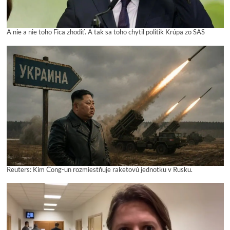
A nie a nie toho Fica zhodiť. A tak sa toho chytil politik Krúpa zo SAS
Reuters: Kim Čong-un rozmiestňuje raketovú jednotku v Rusku.