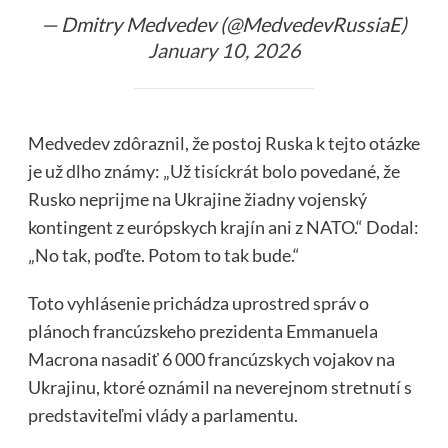
— Dmitry Medvedev (@MedvedevRussiaE)
January 10, 2026
Medvedev zdôraznil, že postoj Ruska k tejto otázke
je už dlho známy: „Už tisíckrát bolo povedané, že
Rusko neprijme na Ukrajine žiadny vojenský
kontingent z európskych krajín ani z NATO.“ Dodal:
„No tak, poďte. Potom to tak bude.“
Toto vyhlásenie prichádza uprostred správ o
plánoch francúzskeho prezidenta Emmanuela
Macrona nasadiť 6 000 francúzskych vojakov na
Ukrajinu, ktoré oznámil na neverejnom stretnutí s
predstaviteľmi vlády a parlamentu.