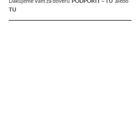
Ďakujeme Vám za dôveru
PODPORIŤ – TU
alebo
TU