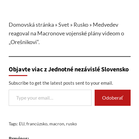
Domovská stránka
»
Svet
»
Rusko
»
Medvedev
reagoval na Macronove vojenské plány videom o
„Orešnikovi“.
Objavte viac z Jednotné nezávislé Slovensko
Subscribe to get the latest posts sent to your email.
Type your email…
Odoberať
Tags:
EU
,
francúzsko
,
macron
,
rusko
Previous: