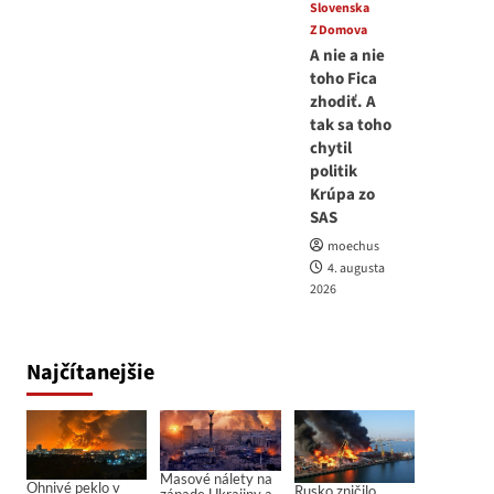
Slovenska
Z Domova
A nie a nie
toho Fica
zhodiť. A
tak sa toho
chytil
politik
Krúpa zo
SAS
moechus
4. augusta
2026
Najčítanejšie
Masové nálety na
Ohnivé peklo v
Rusko zničilo
západe Ukrajiny a