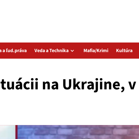
a a ľud.práva
Veda a Technika
Mafia/Krimi
Kultúra
tuácii na Ukrajine, v