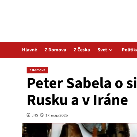
Hlavné
Z Domova
Z Česka
Svet
Politik
Z Domova
Peter Sabela o si
Rusku a v Iráne
JNS
17. mája 2026