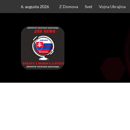
Skip
6. augusta 2026
Z Domova
Svet
Vojna Ukrajina
to
content