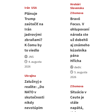
Hrobári
Irán
USA
Slovenska
Plánuje
Z Domova
Trump
Bravó
zaútočiť na
Focus. V
Irán
ohlupovaní
jadrovými
národa ste
zbraňami?
už dobehli
K čomu by
aj známeho
to viedlo
kúzelníka
pána
JNS
Hřícha
4. augusta
2026
dedic
5. augusta
Ukrajina
2026
Zalužnyj o
realite: „Do
Z Domova
NATO v
Situácia v
skutočnosti
Ceute je
nikdy
stále
nevstúpim
napätá,