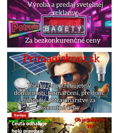
Európa
Ceuta odhaľuje
holú pravdu o