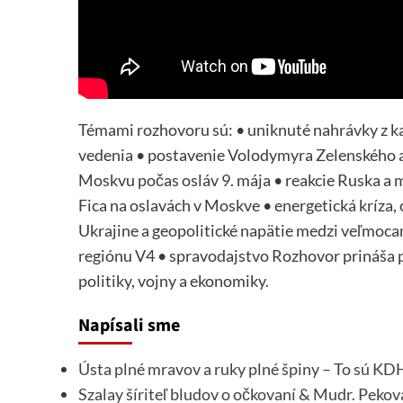
Témami rozhovoru sú: • uniknuté nahrávky z ka
vedenia • postavenie Volodymyra Zelenského a
Moskvu počas osláv 9. mája • reakcie Ruska a m
Fica na oslavách v Moskve • energetická kríza, c
Ukrajine a geopolitické napätie medzi veľmoc
regiónu V4 • spravodajstvo Rozhovor prináša p
politiky, vojny a ekonomiky.
Napísali sme
Ústa plné mravov a ruky plné špiny – To sú KD
Szalay šíriteľ bludov o očkovaní & Mudr. Pekov