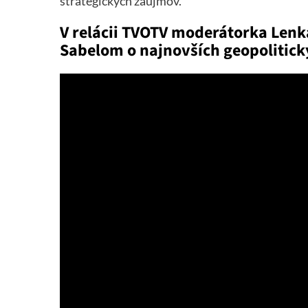
strategických záujmov.
V relácii TVOTV moderátorka Lenk
Sabelom o najnovších geopolitick