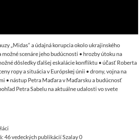
uzy „Midas“ a údajná korupcia okolo ukrajinského
 možné scenáre jeho budúcnosti • hrozby útoku na
ožné dôsledky ďalšej eskalácie konfliktu • účasť Roberta
eny ropy a situácia v Európskej únii • drony, vojna na
ami • nástup Petra Maďara v Maďarsku a budúcnosť
ohľad Petra Sabelu na aktuálne udalosti vo svete
Háci
á: 46 vedeckých publikácií Szalay 0