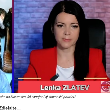
aha na Slovensko. Sú zapojení aj slovenskí politici?
Zdielajte....