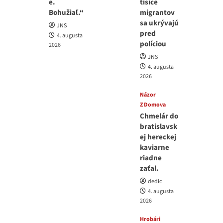
e.
tisíce
Bohužiaľ.“
migrantov
sa ukrývajú
JNS
pred
4. augusta
políciou
2026
JNS
4. augusta
2026
Názor
Z Domova
Chmelár do
bratislavsk
ej hereckej
kaviarne
riadne
zaťal.
dedic
4. augusta
2026
Hrobári