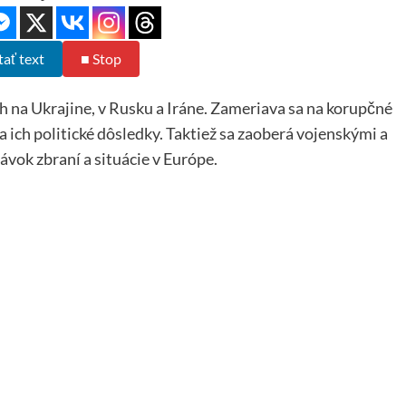
tať text
■ Stop
h na Ukrajine, v Rusku a Iráne. Zameriava sa na korupčné
a ich politické dôsledky. Taktiež sa zaoberá vojenskými a
vok zbraní a situácie v Európe.