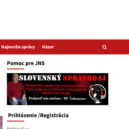
Najnovšie správy
Názor
Pomoc pre JNS
Prihlásenie
/Registrácia
Prihlásiť sa