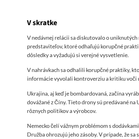
V skratke
V nedávnej relácii sa diskutovalo o uniknutý
predstaviteľov, ktoré odhaľujú korupčné prakti
dôsledky a vyžadujú si verejné vysvetlenie.
V nahrávkach sa odhalili korupčné praktiky, kt
informácie vyvolali kontroverziu a kritiku voč
Ukrajina, aj keď je bombardovaná, začína vyrá
dovážané z Číny. Tieto drony sú predávané na U
rôznych politikov a výrobcov.
Nemecko čelí vážnym problémom s dodávkami r
Družba ohrozujú jeho zásoby. V prípade, že sa s