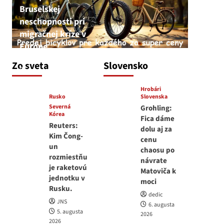
Bruselskej
neschopnosti pri
migračnej kríze v
Európe
JNS
Zo sveta
Slovensko
5. augusta 2026
Hrobári
Rusko
Slovenska
Severná
Grohling:
Kórea
Fica dáme
Reuters:
dolu aj za
Kim Čong-
cenu
un
chaosu po
rozmiestňu
návrate
je raketovú
Matoviča k
jednotku v
moci
Rusku.
dedic
JNS
6. augusta
5. augusta
2026
2026