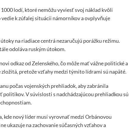
ne 1000 lodí, ktoré nemôžu vyviesť svoj náklad kvôli
edie k zúfalej situácii námorníkov a ovplyvňuje
e útoky na riadiace centrá nezaručujú porážku režimu.
 stále odoláva ruským útokom.
novi odkaz od Zelenského, čo môže mať vážne politické a
 zložitá, pretože vzťahy medzi týmito lídrami sú napäté.
anu počas vojenských prehliadok, aby zabránila
politikov. V súvislosti s nadchádzajúcou prehliadkou sú
 schopnostiam.
ia, kde nový líder musí vyrovnať medzi Orbánovou
jine ukazuje na zachovanie súčasných vzťahov a