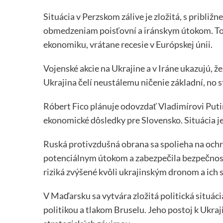
Situácia v Perzskom zálive je zložitá, s približ
obmedzeniam poisťovní a iránskym útokom. To v
ekonomiku, vrátane recesie v Európskej únii.
Vojenské akcie na Ukrajine a v Iráne ukazujú, ž
Ukrajina čelí neustálemu ničenie základní, no
Róbert Fico plánuje odovzdať Vladimírovi Puti
ekonomické dôsledky pre Slovensko. Situácia je
Ruská protivzdušná obrana sa spolieha na ochr
potenciálnym útokom a zabezpečila bezpečnosť 
riziká zvýšené kvôli ukrajinským dronom a ich
V Maďarsku sa vytvára zložitá politická situác
politikou a tlakom Bruselu. Jeho postoj k Ukra