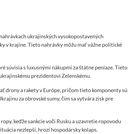
ch nahrávkach ukrajinských vysokopostavených
ky v krajine. Tieto nahrávky môžu mať vážne politické
oré súvisia s luxusnými nákupmi za štátne peniaze. Tieto
i ukrajinskému prezidentovi Zelenskému.
bať drony a rakety v Európe, pričom tieto komponenty sú
krajinu za obrovské sumy, čím sa vytvára zisk pre
opy, keďže sankcie voči Rusku a uzavretie ropovodu
ituácia nezlepší, hrozí hospodársky kolaps.