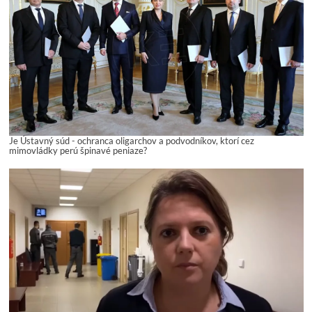
Je Ústavný súd - ochranca oligarchov a podvodníkov, ktorí cez
mimovládky perú špinavé peniaze?