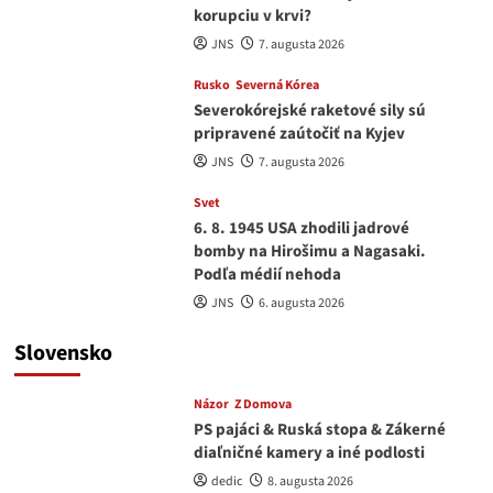
korupciu v krvi?
JNS
7. augusta 2026
Rusko
Severná Kórea
Severokórejské raketové sily sú
pripravené zaútočiť na Kyjev
JNS
7. augusta 2026
Svet
6. 8. 1945 USA zhodili jadrové
bomby na Hirošimu a Nagasaki.
Podľa médií nehoda
JNS
6. augusta 2026
Slovensko
Názor
Z Domova
PS pajáci & Ruská stopa & Zákerné
diaľničné kamery a iné podlosti
dedic
8. augusta 2026