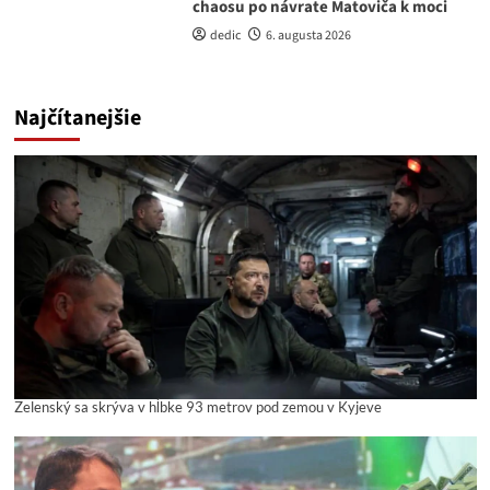
chaosu po návrate Matoviča k moci
dedic
6. augusta 2026
Najčítanejšie
Zelenský sa skrýva v hĺbke 93 metrov pod zemou v Kyjeve