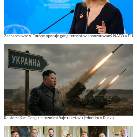
Zacharovová: V Európe operuje gang teroristov sponzorovaný NATO a EÚ
Reuters: Kim Čong-un rozmiestňuje raketovú jednotku v Rusku.