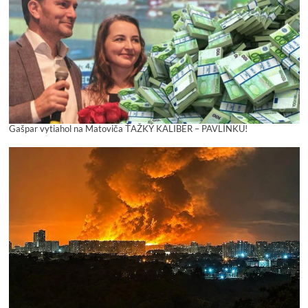
Gašpar vytiahol na Matoviča ŤAŽKÝ KALIBER – PAVLÍNKU!