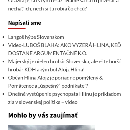
Otázka je, čo s tým teraz. Máme sa na to pozerať a
nechať ich, nech si tu robia čo chcú?
Napísali sme
Langoš hýbe Slovenskom
Video-LUBOŠ BLAHA: AKO VYZERÁ HLINA, KEĎ
DOSTANE ARGUMENTAČNÉ K.O.
Majerský je nielen hrobár Slovenska, ale ešte horší
hrobár KDH akým bol Alojz Hlina!
Občan Hlina Alojz je poriadne pomýlený &
Pomätenec a „úspešný“ podnikateľ?
Dnešné vystúpenie psychopata Hlinu je príkladom
zla v slovenskej politike – video
Mohlo by vás zaujímať