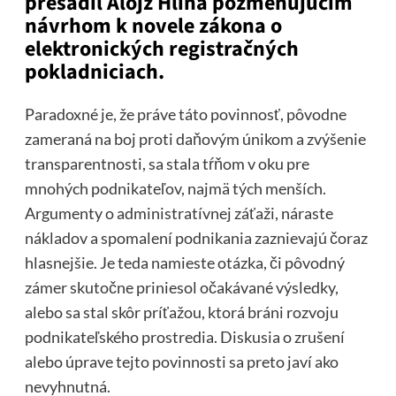
presadil Alojz Hlina pozmeňujúcim
návrhom k novele zákona o
elektronických registračných
pokladniciach.
Paradoxné je, že práve táto povinnosť, pôvodne
zameraná na boj proti daňovým únikom a zvýšenie
transparentnosti, sa stala tŕňom v oku pre
mnohých podnikateľov, najmä tých menších.
Argumenty o administratívnej záťaži, náraste
nákladov a spomalení podnikania zaznievajú čoraz
hlasnejšie. Je teda namieste otázka, či pôvodný
zámer skutočne priniesol očakávané výsledky,
alebo sa stal skôr príťažou, ktorá bráni rozvoju
podnikateľského prostredia. Diskusia o zrušení
alebo úprave tejto povinnosti sa preto javí ako
nevyhnutná.