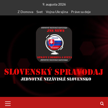
Skip
9. augusta 2026
to
Z Domova
Svet
Vojna Ukrajina
Práve sa deje
content
Primary
Menu