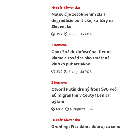
Hrobári Slovenska
Matovič je zosobnením zla a
degradácie politickej kultúry na
Slovensku
JNS
7. augusta 2026
Z Domova
Opozičná dezinfoscéna. Denne
klame a zavádza ako zmätené
klubko pubertiakov
JNS
6. augusta 2026
Z Domova
Otvoril Putin druhý front ŠVO voči
EÚ migrantmi v Ceuty? Len sa
pýtam
ferro
6. augusta 2026
Hrobári Slovenska
Grohling: Fica dáme dolu aj za cenu