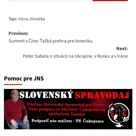
Tags:
hlina
,
šimečka
Post
Previous:
Summit v Číne: Ťažká prehra pre Ameriku
navigation
Next:
Peter Sabela o situácii na Ukrajine, v Rusku a v Iráne
Pomoc pre JNS