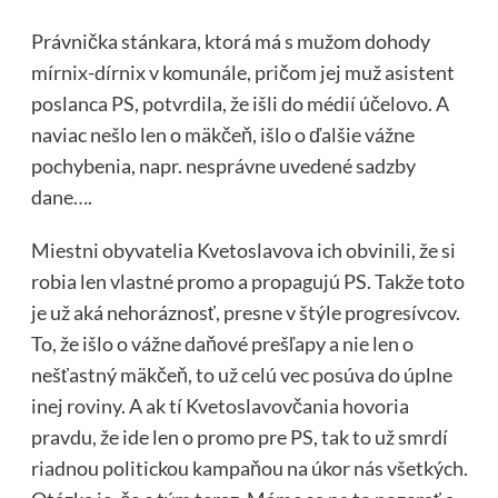
Právnička stánkara, ktorá má s mužom dohody
mírnix-dírnix v komunále, pričom jej muž asistent
poslanca PS, potvrdila, že išli do médií účelovo. A
naviac nešlo len o mäkčeň, išlo o ďalšie vážne
pochybenia, napr. nesprávne uvedené sadzby
dane….
Miestni obyvatelia Kvetoslavova ich obvinili, že si
robia len vlastné promo a propagujú PS. Takže toto
je už aká nehoráznosť, presne v štýle progresívcov.
To, že išlo o vážne daňové prešľapy a nie len o
nešťastný mäkčeň, to už celú vec posúva do úplne
inej roviny. A ak tí Kvetoslavovčania hovoria
pravdu, že ide len o promo pre PS, tak to už smrdí
riadnou politickou kampaňou na úkor nás všetkých.