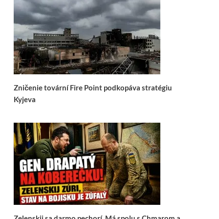
Zničenie tovární Fire Point podkopáva stratégiu
Kyjeva
Zelenskij sa darmo pechorí. Má spolu s Chmarom a