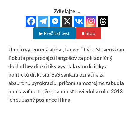
Zdielajte....
▶ Prečítať text
■ Stop
Umelo vytvorená aféra „Langoš“ hýbe Slovenskom.
Pokuta pre predajcu langošov za pokladničný
doklad bez diakritiky vyvolala vlnu kritiky a
politickú diskusiu. SaS sankciu označila za
absurdnú byrokraciu, pričom samozrejme zabudla
poukázať na to, že povinnosť zaviedol v roku 2013
ich súčasný poslanec Hlina.