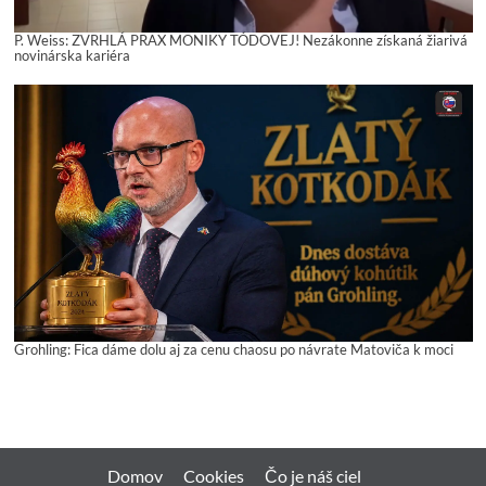
P. Weiss: ZVRHLÁ PRAX MONIKY TÓDOVEJ! Nezákonne získaná žiarivá
novinárska kariéra
Grohling: Fica dáme dolu aj za cenu chaosu po návrate Matoviča k moci
Domov
Cookies
Čo je náš ciel