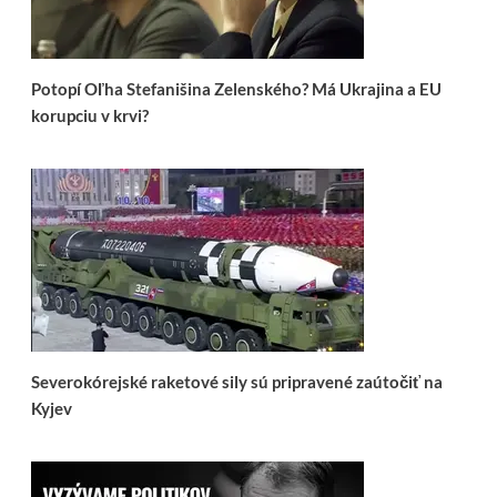
Potopí Oľha Stefanišina Zelenského? Má Ukrajina a EU
korupciu v krvi?
Severokórejské raketové sily sú pripravené zaútočiť na
Kyjev