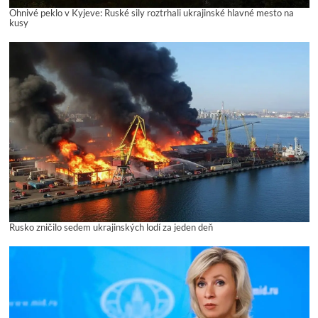
Ohnivé peklo v Kyjeve: Ruské sily roztrhali ukrajinské hlavné mesto na
kusy
Rusko zničilo sedem ukrajinských lodí za jeden deň