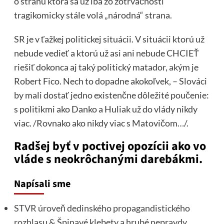
o stranu ktorá sa už iba zo zotrvačnosti
tragikomicky stále volá „národná“ strana.
SR je v ťažkej politickej situácii. V situácii ktorú už
nebude vedieť a ktorú už asi ani nebude CHCIEŤ
riešiť dokonca aj taký politický matador, akým je
Robert Fico. Nech to dopadne akokoľvek, – Slováci
by mali dostať jedno existenčne dôležité poučenie:
s politikmi ako Danko a Huliak už do vlády nikdy
viac. /Rovnako ako nikdy viac s Matovičom…/.
Radšej byť v poctivej opozícii ako vo
vláde s neokrôchanými darebákmi.
Napísali sme
STVR úroveň dedinského propagandistického
rozhlasu & Špinavé klebety a hrubé nepravdy