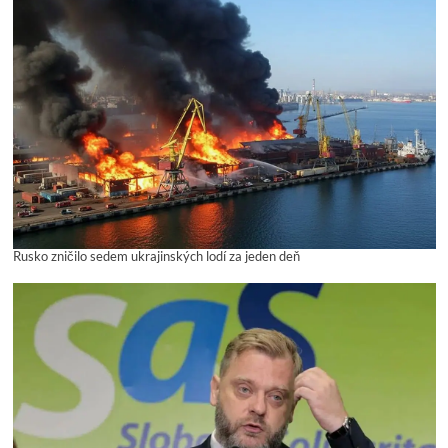
Rusko zničilo sedem ukrajinských lodí za jeden deň