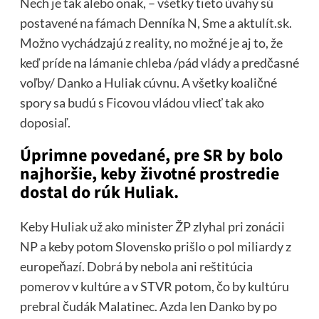
Nech je tak alebo onak, – všetky tieto úvahy sú
postavené na fámach Denníka N, Sme a aktulít.sk.
Možno vychádzajú z reality, no možné je aj to, že
keď príde na lámanie chleba /pád vlády a predčasné
voľby/ Danko a Huliak cúvnu. A všetky koaličné
spory sa budú s Ficovou vládou vliecť tak ako
doposiaľ.
Úprimne povedané, pre SR by bolo
najhoršie, keby životné prostredie
dostal do rúk Huliak.
Keby Huliak už ako minister ŽP zlyhal pri zonácii
NP a keby potom Slovensko prišlo o pol miliardy z
europeňazí. Dobrá by nebola ani reštitúcia
pomerov v kultúre a v STVR potom, čo by kultúru
prebral čudák Malatinec. Azda len Danko by po