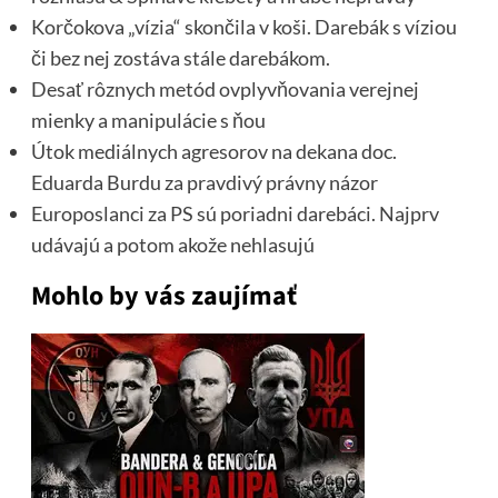
Korčokova „vízia“ skončila v koši. Darebák s víziou
či bez nej zostáva stále darebákom.
Desať rôznych metód ovplyvňovania verejnej
mienky a manipulácie s ňou
Útok mediálnych agresorov na dekana doc.
Eduarda Burdu za pravdivý právny názor
Europoslanci za PS sú poriadni darebáci. Najprv
udávajú a potom akože nehlasujú
Mohlo by vás zaujímať