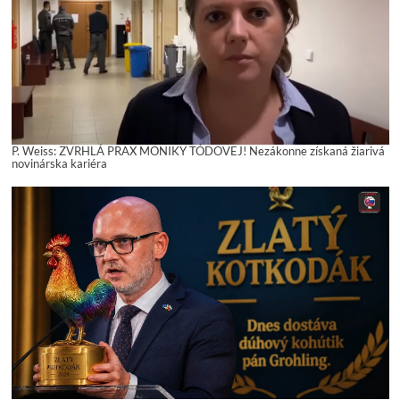
P. Weiss: ZVRHLÁ PRAX MONIKY TÓDOVEJ! Nezákonne získaná žiarivá
novinárska kariéra