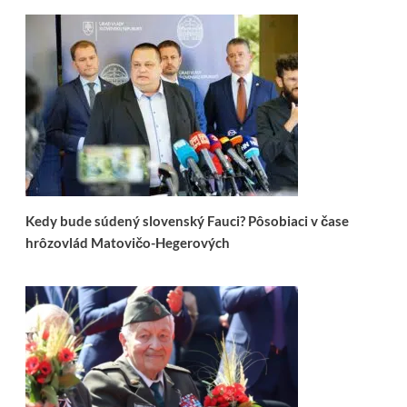
Kedy bude súdený slovenský Fauci? Pôsobiaci v čase
hrôzovlád Matovičo-Hegerových