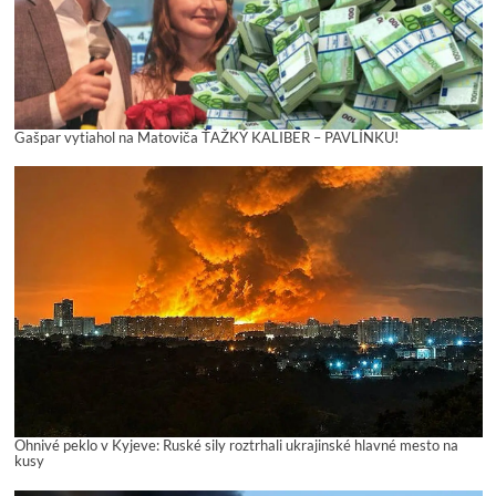
Gašpar vytiahol na Matoviča ŤAŽKÝ KALIBER – PAVLÍNKU!
Ohnivé peklo v Kyjeve: Ruské sily roztrhali ukrajinské hlavné mesto na
kusy