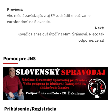
Post
Previous:
Ako médiá zavádzajú: vraj EP „odsúdil zneužívanie
navigation
eurofondov“ na Slovensku.
Next:
Kovačič Hanzelová útočí na Mimi Šrámovú. Niečo tak
odporné, že až!
Pomoc pre JNS
Prihlásenie
/Registrácia