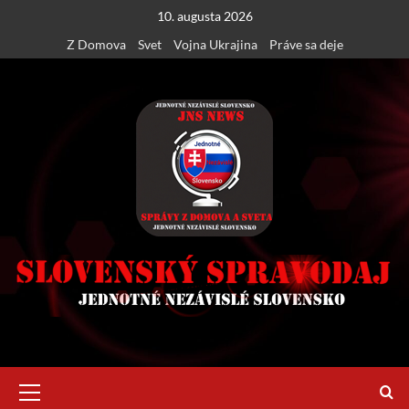
Skip
10. augusta 2026
to
Z Domova
Svet
Vojna Ukrajina
Práve sa deje
content
Primary
Menu