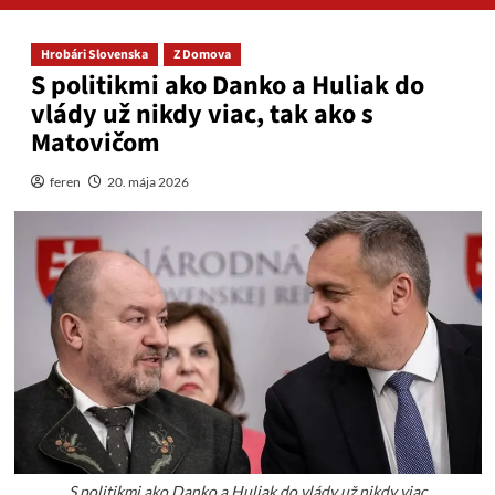
Hrobári Slovenska
Z Domova
S politikmi ako Danko a Huliak do
vlády už nikdy viac, tak ako s
Matovičom
feren
20. mája 2026
S politikmi ako Danko a Huliak do vlády už nikdy viac