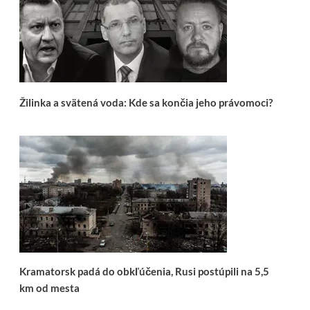
Žilinka a svätená voda: Kde sa končia jeho právomoci?
Kramatorsk padá do obkľúčenia, Rusi postúpili na 5,5
km od mesta