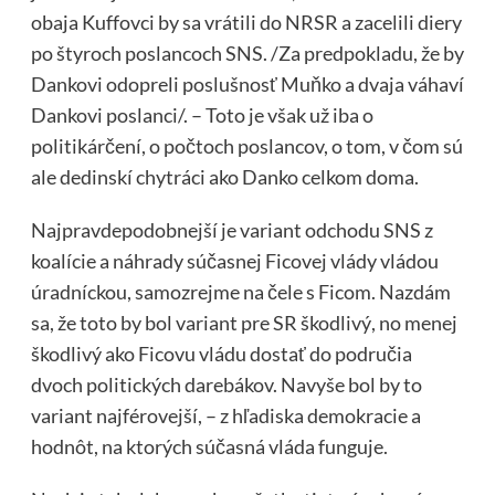
obaja Kuffovci by sa vrátili do NRSR a zacelili diery
po štyroch poslancoch SNS. /Za predpokladu, že by
Dankovi odopreli poslušnosť Muňko a dvaja váhaví
Dankovi poslanci/. – Toto je však už iba o
politikárčení, o počtoch poslancov, o tom, v čom sú
ale dedinskí chytráci ako Danko celkom doma.
Najpravdepodobnejší je variant odchodu SNS z
koalície a náhrady súčasnej Ficovej vlády vládou
úradníckou, samozrejme na čele s Ficom. Nazdám
sa, že toto by bol variant pre SR škodlivý, no menej
škodlivý ako Ficovu vládu dostať do područia
dvoch politických darebákov. Navyše bol by to
variant najférovejší, – z hľadiska demokracie a
hodnôt, na ktorých súčasná vláda funguje.