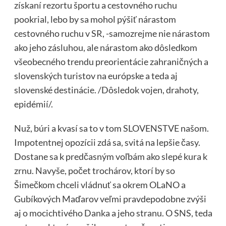
získaní rezortu športu a cestovného ruchu
pookrial, lebo by sa mohol pýšiť nárastom
cestovného ruchu v SR, -samozrejme nie nárastom
ako jeho zásluhou, ale nárastom ako dôsledkom
všeobecného trendu preorientácie zahraničných a
slovenských turistov na európske a teda aj
slovenské destinácie. /Dôsledok vojen, drahoty,
epidémií/.
Nuž, búri a kvasí sa to v tom SLOVENSTVE našom.
Impotentnej opozícii zdá sa, svitá na lepšie časy.
Dostane sa k predčasným voľbám ako slepé kura k
zrnu. Navyše, počet trochárov, ktorí by so
Šimečkom chceli vládnuť sa okrem OLaNO a
Gubíkových Maďarov veľmi pravdepodobne zvýši
aj o mocichtivého Danka a jeho stranu. O SNS, teda