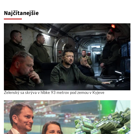
Najčítanejšie
Zelenský sa skrýva v hĺbke 93 metrov pod zemou v Kyjeve