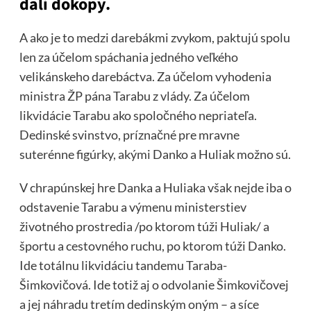
dali dokopy.
A ako je to medzi darebákmi zvykom, paktujú spolu
len za účelom spáchania jedného veľkého
velikánskeho darebáctva. Za účelom vyhodenia
ministra ŽP pána Tarabu z vlády. Za účelom
likvidácie Tarabu ako spoločného nepriateľa.
Dedinské svinstvo, príznačné pre mravne
suterénne figúrky, akými Danko a Huliak možno sú.
V chrapúnskej hre Danka a Huliaka však nejde iba o
odstavenie Tarabu a výmenu ministerstiev
životného prostredia /po ktorom túži Huliak/ a
športu a cestovného ruchu, po ktorom túži Danko.
Ide totálnu likvidáciu tandemu Taraba-
Šimkovičová. Ide totiž aj o odvolanie Šimkovičovej
a jej náhradu tretím dedinským oným – a síce