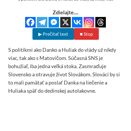
Zdielajte....
▶ Prečítať text
■ Stop
S politikmi ako Danko a Huliak do vlády už nikdy
viac, tak ako s Matovičom. Súčasná SNS je
bohužiaľ, iba jedna veľká stoka. Zasmraďuje
Slovensko a otravuje život Slovákom. Slováci by si
to mali pamätať a poslať Danka na liečenie a
Huliaka späť do dedinskej autolakovne.