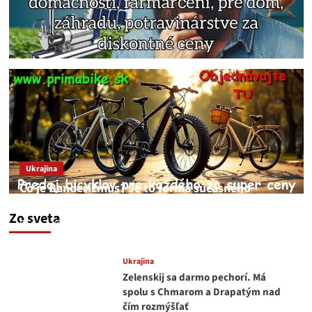
Ukrajina
Čo je Banderizmus? Je to forma súčasného
fašizmu kyjevského typu.
Zo sveta
feren
10. augusta 2026
Ukrajina
Zelenskij sa darmo pechorí. Má
spolu s Chmarom a Drapatým nad
čím rozmýšľať