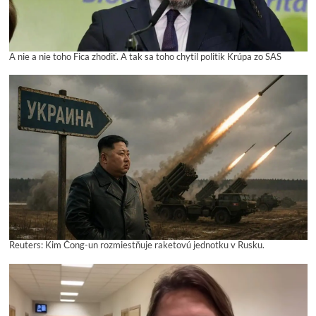
A nie a nie toho Fica zhodiť. A tak sa toho chytil politik Krúpa zo SAS
Reuters: Kim Čong-un rozmiestňuje raketovú jednotku v Rusku.