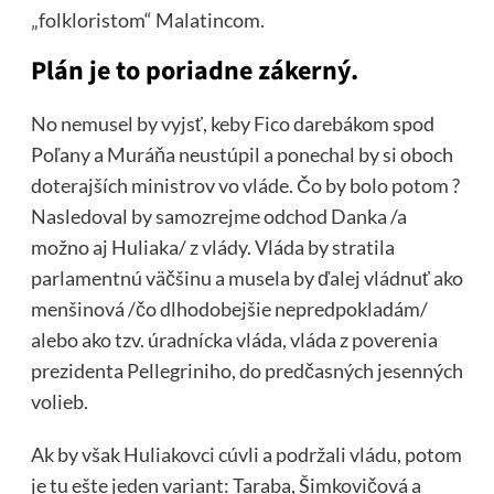
„folkloristom“ Malatincom.
Plán je to poriadne zákerný.
No nemusel by vyjsť, keby Fico darebákom spod
Poľany a Muráňa neustúpil a ponechal by si oboch
doterajších ministrov vo vláde. Čo by bolo potom ?
Nasledoval by samozrejme odchod Danka /a
možno aj Huliaka/ z vlády. Vláda by stratila
parlamentnú väčšinu a musela by ďalej vládnuť ako
menšinová /čo dlhodobejšie nepredpokladám/
alebo ako tzv. úradnícka vláda, vláda z poverenia
prezidenta Pellegriniho, do predčasných jesenných
volieb.
Ak by však Huliakovci cúvli a podržali vládu, potom
je tu ešte jeden variant: Taraba, Šimkovičová a