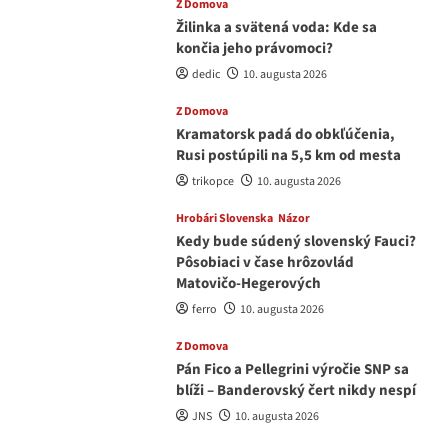
Z Domova
Žilinka a svätená voda: Kde sa
končia jeho právomoci?
dedic
10. augusta 2026
Z Domova
Kramatorsk padá do obkľúčenia,
Rusi postúpili na 5,5 km od mesta
trikopce
10. augusta 2026
Hrobári Slovenska
Názor
Kedy bude súdený slovenský Fauci?
Pôsobiaci v čase hrôzovlád
Matovičo-Hegerových
ferro
10. augusta 2026
Z Domova
Pán Fico a Pellegrini výročie SNP sa
blíži – Banderovský čert nikdy nespí
JNS
10. augusta 2026