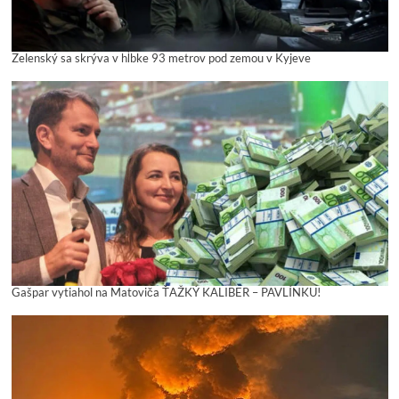
Zelenský sa skrýva v hĺbke 93 metrov pod zemou v Kyjeve
Gašpar vytiahol na Matoviča ŤAŽKÝ KALIBER – PAVLÍNKU!