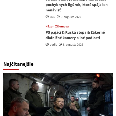
pochybných figúrok, ktoré spája len
nenávisť
JNS
9. augusta 2026
Názor
Z Domova
PS pajáci & Ruská stopa & Zákerné
diaľničné kamery a iné podlosti
dedic
8. augusta 2026
Najčítanejšie