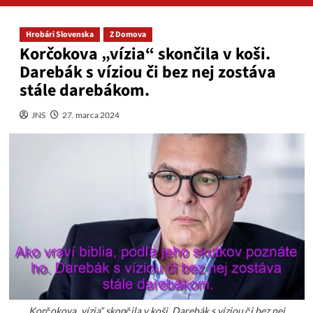
Hrobári Slovenska
Z Domova
Korčokova „vízia“ skončila v koši.
Darebák s víziou či bez nej zostáva
stále darebákom.
JNS
27. marca 2024
Korčokova „vízia“ skončila v koši. Darebák s víziou či bez nej