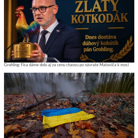
Grohling: Fica dáme dolu aj za cenu chaosu po návrate Matoviča k moci