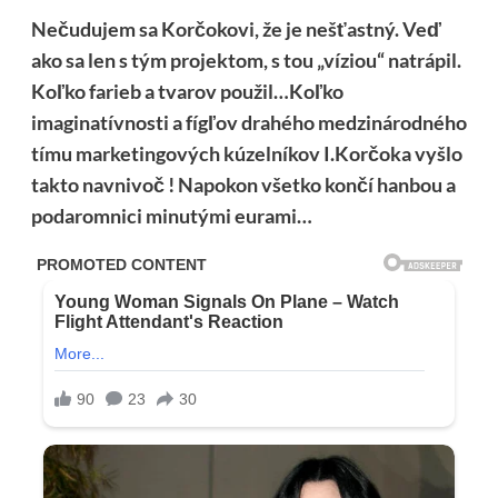
Nečudujem sa Korčokovi, že je nešťastný. Veď
ako sa len s tým projektom, s tou „víziou“ natrápil.
Koľko farieb a tvarov použil…Koľko
imaginatívnosti a fígľov drahého medzinárodného
tímu marketingových kúzelníkov I.Korčoka vyšlo
takto navnivoč ! Napokon všetko končí hanbou a
podaromnici minutými eurami…