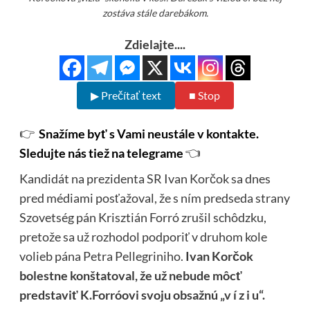
zostáva stále darebákom.
Zdielajte....
▶ Prečítať text
■ Stop
👉
Snažíme byť s Vami neustále v kontakte.
Sledujte nás tiež na telegrame
👈
Kandidát na prezidenta SR Ivan Korčok sa dnes
pred médiami posťažoval, že s ním predseda strany
Szovetség pán Krisztián Forró zrušil schôdzku,
pretože sa už rozhodol podporiť v druhom kole
volieb pána Petra Pellegriniho.
Ivan Korčok
bolestne konštatoval, že už nebude môcť
predstaviť K.Forróovi svoju obsažnú „v í z i u“.