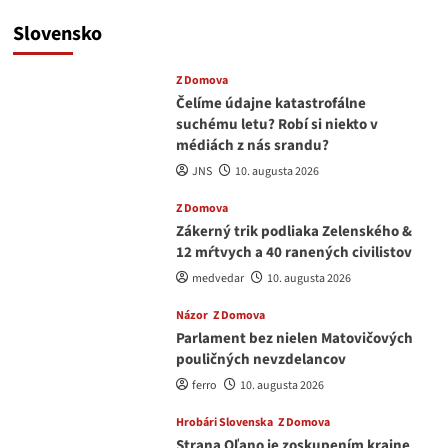
Slovensko
Z Domova
Čelíme údajne katastrofálne
suchému letu? Robí si niekto v
médiách z nás srandu?
JNS
10. augusta 2026
Z Domova
Zákerný trik podliaka Zelenského &
12 mŕtvych a 40 ranených civilistov
medvedar
10. augusta 2026
Názor
Z Domova
Parlament bez nielen Matovičových
pouličných nevzdelancov
ferro
10. augusta 2026
Hrobári Slovenska
Z Domova
Strana Oľano je zoskupením krajne