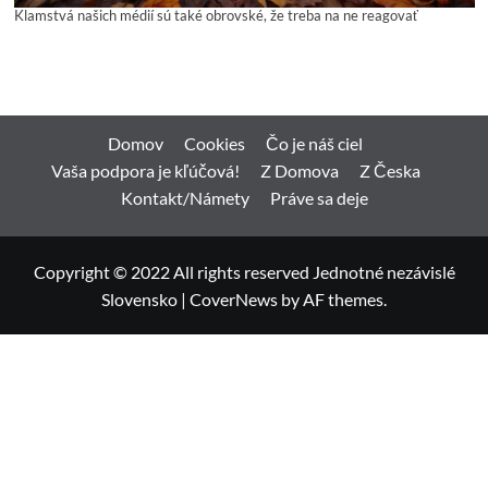
Klamstvá našich médií sú také obrovské, že treba na ne reagovať
Domov
Cookies
Čo je náš ciel
Vaša podpora je kľúčová!
Z Domova
Z Česka
Kontakt/Námety
Práve sa deje
Copyright © 2022 All rights reserved Jednotné nezávislé
Slovensko
|
CoverNews
by AF themes.