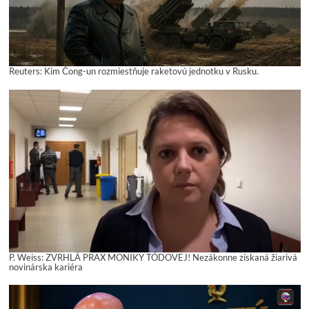
Reuters: Kim Čong-un rozmiestňuje raketovú jednotku v Rusku.
P. Weiss: ZVRHLÁ PRAX MONIKY TÓDOVEJ! Nezákonne získaná žiarivá
novinárska kariéra