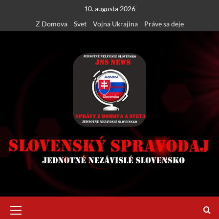
Skip
10. augusta 2026
to
Z Domova
Svet
Vojna Ukrajina
Práve sa deje
content
Primary
Menu