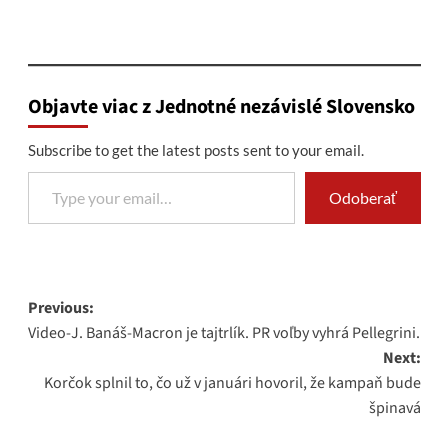
Objavte viac z Jednotné nezávislé Slovensko
Subscribe to get the latest posts sent to your email.
Type your email…
Odoberať
Post
Previous:
Video-J. Banáš-Macron je tajtrlík. PR voľby vyhrá Pellegrini.
navigation
Next:
Korčok splnil to, čo už v januári hovoril, že kampaň bude
špinavá