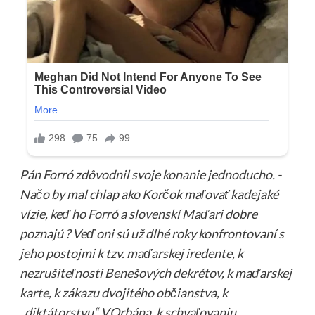
Pán Forró zdôvodnil svoje konanie jednoducho. -
Načo by mal chlap ako Korčok maľovať kadejaké
vízie, keď ho Forró a slovenskí Maďari dobre
poznajú ? Veď oni sú už dlhé roky konfrontovaní s
jeho postojmi k tzv. maďarskej iredente, k
nezrušiteľnosti Benešových dekrétov, k maďarskej
karte, k zákazu dvojitého občianstva, k
„diktátorstvu“ V.Orbána, k schvaľovaniu