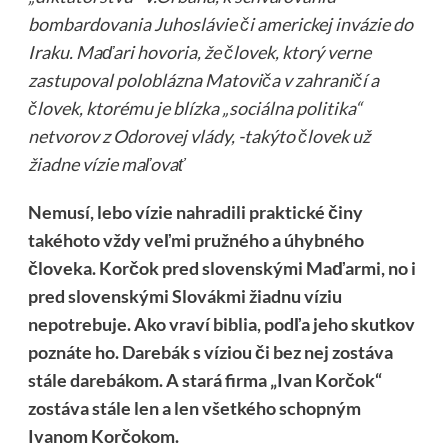
bombardovania Juhoslávie či americkej invázie do
Iraku. Maďari hovoria, že človek, ktorý verne
zastupoval poloblázna Matoviča v zahraničí a
človek, ktorému je blízka „sociálna politika“
netvorov z Odorovej vlády, -takýto človek už
žiadne vízie maľovať
Nemusí, lebo vízie nahradili praktické činy
takéhoto vždy veľmi pružného a úhybného
človeka. Korčok pred slovenskými Maďarmi, no i
pred slovenskými Slovákmi žiadnu víziu
nepotrebuje. Ako vraví biblia, podľa jeho skutkov
poznáte ho. Darebák s víziou či bez nej zostáva
stále darebákom. A stará firma „Ivan Korčok“
zostáva stále len a len všetkého schopným
Ivanom Korčokom.