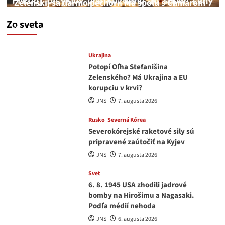
Zelenskij sa darmo pechorí. Má spolu s Chmarom
a Drapatým nad čím rozmýšľať
Zo sveta
medvedar
8. augusta 2026
Ukrajina
Potopí Oľha Stefanišina
Zelenského? Má Ukrajina a EU
korupciu v krvi?
JNS
7. augusta 2026
Rusko
Severná Kórea
Severokórejské raketové sily sú
pripravené zaútočiť na Kyjev
JNS
7. augusta 2026
Svet
6. 8. 1945 USA zhodili jadrové
bomby na Hirošimu a Nagasaki.
Podľa médií nehoda
JNS
6. augusta 2026