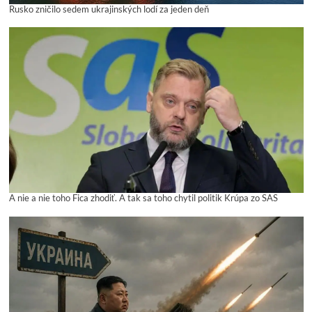
Rusko zničilo sedem ukrajinských lodí za jeden deň
A nie a nie toho Fica zhodiť. A tak sa toho chytil politik Krúpa zo SAS