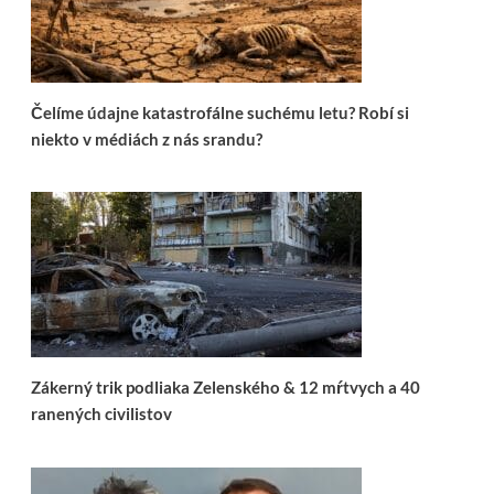
Čelíme údajne katastrofálne suchému letu? Robí si
niekto v médiách z nás srandu?
Zákerný trik podliaka Zelenského & 12 mŕtvych a 40
ranených civilistov