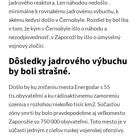
jadrového reaktora. Len náhodou nedošlo
minimálne k rovnakému jadrovému výbuchu, k
akému kedysi došlo v Černobyle. Rozdiel by bol iba
v tom, že kým v Černobyle išlo o náhodu a
nezodpovednosť, v Záporoží by išlo o úmyselný
vojnový zločin.
Dôsledky jadrového výbuchu
by boli strašné.
Došlo by ku zničeniu mesta Energodar s 55
tis.obyvateľmi a ku rádioaktívnemu zamoreniu
územia s rozlohou niekoľko tisíc km2. Súčasťou
zóny smrti by bolo pravdepodobne aj veľkomesto
Zaporožie so 750 000 obyvateľmi. Toto mesto je v
súčasti jedným z cieľov ruskej vojenskej ofenzívy.