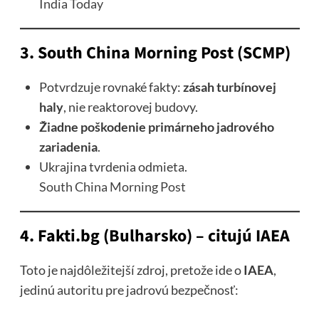
India Today
3.
South China Morning Post (SCMP)
Potvrdzuje rovnaké fakty:
zásah turbínovej
haly
, nie reaktorovej budovy.
Žiadne poškodenie primárneho jadrového
zariadenia
.
Ukrajina tvrdenia odmieta.
South China Morning Post
4.
Fakti.bg (Bulharsko) – citujú IAEA
Toto je najdôležitejší zdroj, pretože ide o
IAEA
,
jedinú autoritu pre jadrovú bezpečnosť: