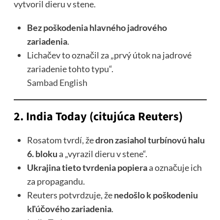
vytvoril dieru v stene.
Bez poškodenia hlavného jadrového
zariadenia
.
Lichačev to označil za „prvý útok na jadrové
zariadenie tohto typu“.
Sambad English
2.
India Today (citujúca Reuters)
Rosatom tvrdí, že
dron zasiahol turbínovú halu
6. bloku
a „vyrazil dieru v stene“.
Ukrajina tieto tvrdenia popiera
a označuje ich
za propagandu.
Reuters potvrdzuje, že
nedošlo k poškodeniu
kľúčového zariadenia
.