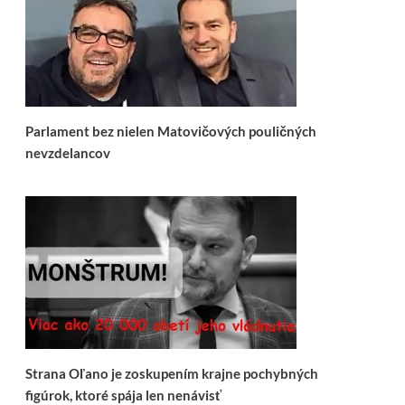
Parlament bez nielen Matovičových pouličných
nevzdelancov
Strana Oľano je zoskupením krajne pochybných
figúrok, ktoré spája len nenávisť