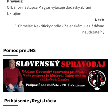
Post
Previous:
Orbánov nástupca Magyar vylučuje dodávky zbraní
navigation
Ukrajine
Next:
E. Chmelár: Nekritický obdiv k Zelenskému je už dávno
neudržateľný
Pomoc pre JNS
Prihlásenie
/Registrácia