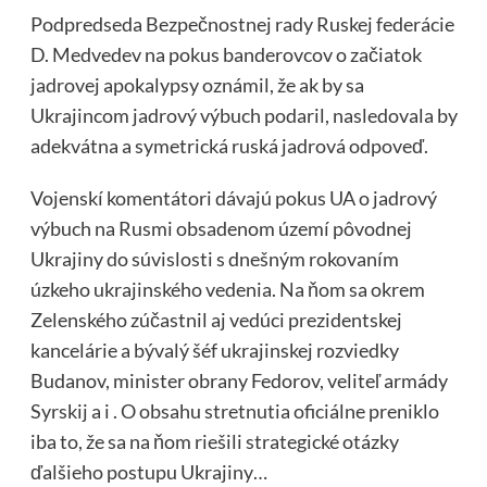
Podpredseda Bezpečnostnej rady Ruskej federácie
D. Medvedev na pokus banderovcov o začiatok
jadrovej apokalypsy oznámil, že ak by sa
Ukrajincom jadrový výbuch podaril, nasledovala by
adekvátna a symetrická ruská jadrová odpoveď.
Vojenskí komentátori dávajú pokus UA o jadrový
výbuch na Rusmi obsadenom území pôvodnej
Ukrajiny do súvislosti s dnešným rokovaním
úzkeho ukrajinského vedenia. Na ňom sa okrem
Zelenského zúčastnil aj vedúci prezidentskej
kancelárie a bývalý šéf ukrajinskej rozviedky
Budanov, minister obrany Fedorov, veliteľ armády
Syrskij a i . O obsahu stretnutia oficiálne preniklo
iba to, že sa na ňom riešili strategické otázky
ďalšieho postupu Ukrajiny…