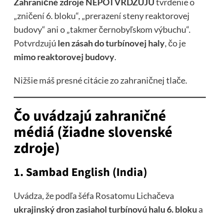
Zahraničné zdroje NEPOTVRDZUJÚ
tvrdenie o
„zničení 6. bloku“, „prerazení steny reaktorovej
budovy“ ani o „takmer černobyľskom výbuchu“.
Potvrdzujú
len zásah do turbínovej haly
, čo je
mimo reaktorovej budovy
.
Nižšie máš presné citácie zo zahraničnej tlače.
Čo uvádzajú zahraničné
médiá (žiadne slovenské
zdroje)
1.
Sambad English (India)
Uvádza, že podľa šéfa Rosatomu Lichačeva
ukrajinský dron zasiahol turbínovú halu 6. bloku
a