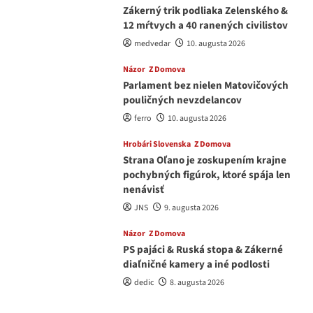
Zákerný trik podliaka Zelenského &
12 mŕtvych a 40 ranených civilistov
medvedar
10. augusta 2026
Názor
Z Domova
Parlament bez nielen Matovičových
pouličných nevzdelancov
ferro
10. augusta 2026
Hrobári Slovenska
Z Domova
Strana Oľano je zoskupením krajne
pochybných figúrok, ktoré spája len
nenávisť
JNS
9. augusta 2026
Názor
Z Domova
PS pajáci & Ruská stopa & Zákerné
diaľničné kamery a iné podlosti
dedic
8. augusta 2026