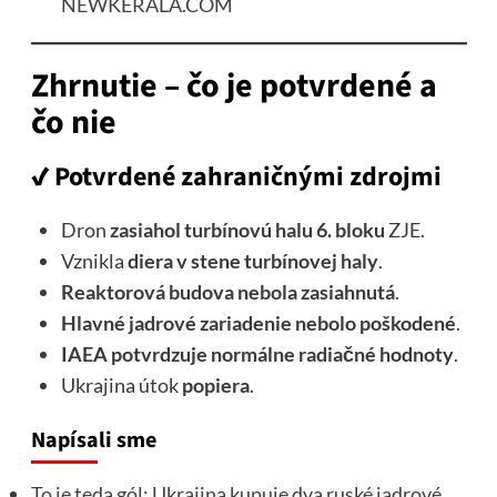
NEWKERALA.COM
Zhrnutie – čo je potvrdené a
čo nie
✔️
Potvrdené zahraničnými zdrojmi
Dron
zasiahol turbínovú halu 6. bloku
ZJE.
Vznikla
diera v stene turbínovej haly
.
Reaktorová budova nebola zasiahnutá
.
Hlavné jadrové zariadenie nebolo poškodené
.
IAEA potvrdzuje normálne radiačné hodnoty
.
Ukrajina útok
popiera
.
Napísali sme
To je teda gól: Ukrajina kupuje dva ruské jadrové