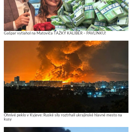
Gašpar vytiahol na Matoviča ŤAŽKÝ KALIBER – PAVLÍNKU!
Ohnivé peklo v Kyjeve: Ruské sily roztrhali ukrajinské hlavné mesto na
kusy