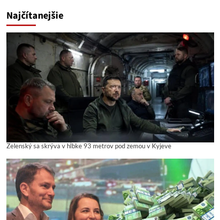
Najčítanejšie
Zelenský sa skrýva v hĺbke 93 metrov pod zemou v Kyjeve