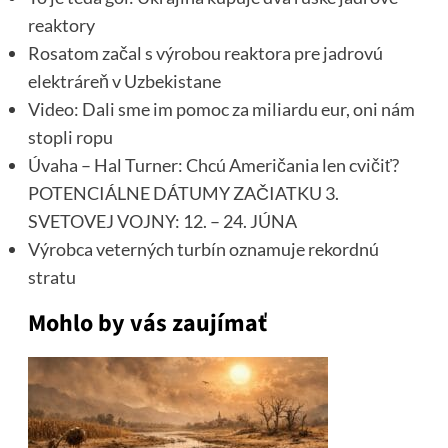
reaktory
Rosatom začal s výrobou reaktora pre jadrovú
elektráreň v Uzbekistane
Video: Dali sme im pomoc za miliardu eur, oni nám
stopli ropu
Úvaha – Hal Turner: Chcú Američania len cvičiť?
POTENCIÁLNE DÁTUMY ZAČIATKU 3.
SVETOVEJ VOJNY: 12. – 24. JÚNA
Výrobca veterných turbín oznamuje rekordnú
stratu
Mohlo by vás zaujímať