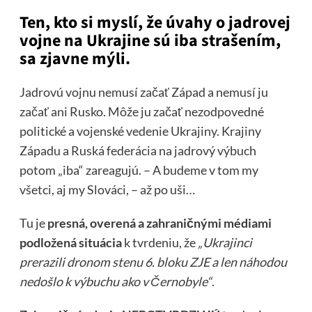
Ten, kto si myslí, že úvahy o jadrovej
vojne na Ukrajine sú iba strašením,
sa zjavne mýli.
Jadrovú vojnu nemusí začať Západ a nemusí ju
začať ani Rusko. Môže ju začať nezodpovedné
politické a vojenské vedenie Ukrajiny. Krajiny
Západu a Ruská federácia na jadrový výbuch
potom „iba“ zareagujú. – A budeme v tom my
všetci, aj my Slováci, – až po uši…
Tu je
presná, overená a zahraničnými médiami
podložená situácia
k tvrdeniu, že
„Ukrajinci
prerazili dronom stenu 6. bloku ZJE a len náhodou
nedošlo k výbuchu ako v Černobyle“
.