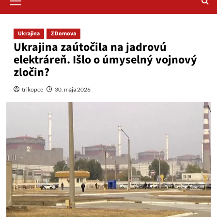
Menu
Ukrajina
Z Domova
Ukrajina zaútočila na jadrovú
elektráreň. Išlo o úmyselný vojnový
zločin?
trikopce
30. mája 2026