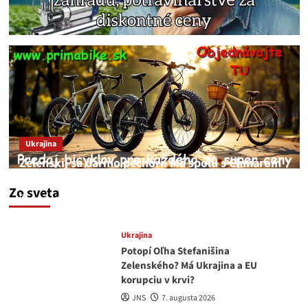
Ukrajina
Zelenskij sa darmo pechorí. Má spolu s Chmarom
a Drapatým nad čím rozmýšľať
Zo sveta
medvedar
8. augusta 2026
Ukrajina
Potopí Oľha Stefanišina
Zelenského? Má Ukrajina a EU
korupciu v krvi?
JNS
7. augusta 2026