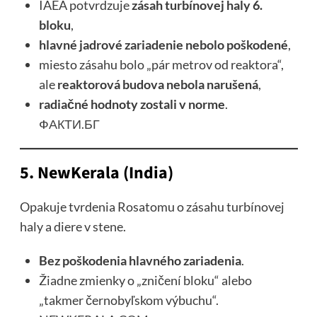
IAEA potvrdzuje
zásah turbínovej haly 6.
bloku
,
hlavné jadrové zariadenie nebolo poškodené
,
miesto zásahu bolo „pár metrov od reaktora“,
ale
reaktorová budova nebola narušená
,
radiačné hodnoty zostali v norme
.
ФАКТИ.БГ
5.
NewKerala (India)
Opakuje tvrdenia Rosatomu o zásahu turbínovej
haly a diere v stene.
Bez poškodenia hlavného zariadenia
.
Žiadne zmienky o „zničení bloku“ alebo
„takmer černobyľskom výbuchu“.