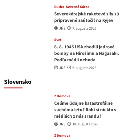
Rusko
Severná Kórea
Severokórejské raketové sily sú
pripravené zaútočiť na Kyjev
JNS
7. augusta 2026
Svet
6. 8. 1945 USA zhodili jadrové
bomby na Hirošimu a Nagasaki.
Podľa médií nehoda
JNS
6. augusta 2026
Slovensko
Z Domova
Čelíme údajne katastrofálne
suchému letu? Robí si niekto v
médiách z nás srandu?
JNS
10. augusta 2026
Z Domova