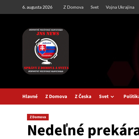
Skip
6. augusta 2026
Z Domova
Svet
Vojna Ukrajina
to
content
Hlavné
Z Domova
Z Česka
Svet
Politik
Z Domova
Nedeľné prekára