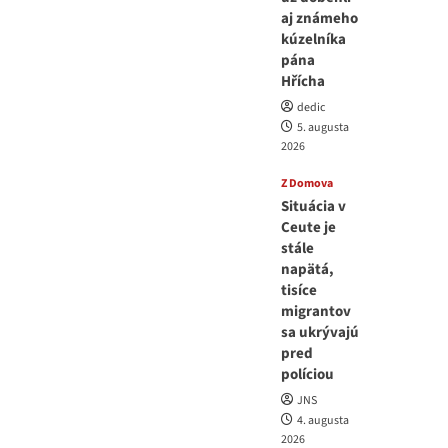
aj známeho
kúzelníka
pána
Hřícha
dedic
5. augusta
2026
Z Domova
Situácia v
Ceute je
stále
napätá,
tisíce
migrantov
sa ukrývajú
pred
políciou
JNS
4. augusta
2026