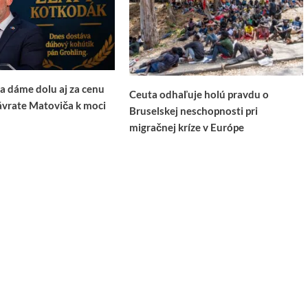
ca dáme dolu aj za cenu
Ceuta odhaľuje holú pravdu o
ávrate Matoviča k moci
Bruselskej neschopnosti pri
migračnej kríze v Európe