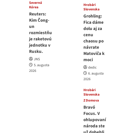
Severná
Hrobári
Kórea
Slovenska
Reuters:
Grohling:
Kim Čong-
Fica dáme
un
dolu aj za
rozmiestňu
cenu
je raketovú
chaosu po
jednotku v
návrate
Rusku.
Matoviča k
JNS
moci
5. augusta
dedic
2026
6. augusta
2026
Hrobári
Slovenska
Z Domova
Bravó
Focus. V
ohlupovaní
národa ste
už dobehli