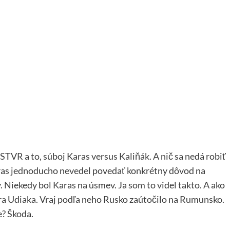
STVR a to, súboj Karas versus Kaliňák. A nič sa nedá robiť
aras jednoducho nevedel povedať konkrétny dôvod na
. Niekedy bol Karas na úsmev. Ja som to videl takto. A ako
a Udiaka. Vraj podľa neho Rusko zaútočilo na Rumunsko.
e? Škoda.