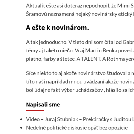
Aktualít ešte asi doteraz nepochopil, že Mimi 
Šramovú neznamená nejaký novinársky etický 
A ešte k novinárom.
A tak jednoducho. V tieto dni som čítal od Gab
témy aj takéto niečo. Vraj Martin Benka povedal
plátno, farby a štetec. A TALENT. A Rothmayero
Síce niekto to aj akože novinárstvo študoval a m
títo naši napríklad mnou uvádzaní akože noviná
bol údajne fakt výber uchádzačov , hlásilo sa ich
Napísali sme
Video – Juraj Stubniak – Prekáračky s Juditou
Nedeľné politické diskusie opäť bez opozície