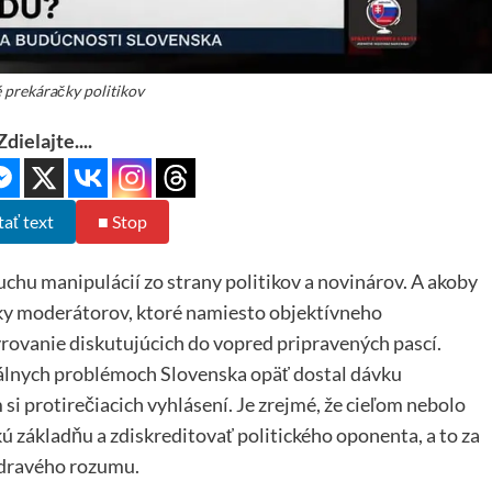
 prekáračky politikov
Zdielajte....
tať text
■ Stop
uchu manipulácií zo strany politikov a novinárov. A akoby
ázky moderátorov, ktoré namiesto objektívneho
rovanie diskutujúcich do vopred pripravených pascí.
eálnych problémoch Slovenska opäť dostal dávku
i protirečiacich vyhlásení. Je zrejmé, že cieľom nebolo
skú základňu a zdiskreditovať politického oponenta, a to za
zdravého rozumu.