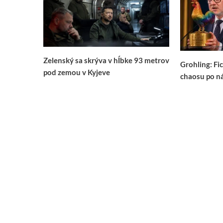
Zelenský sa skrýva v hĺbke 93 metrov
Grohling: Fi
pod zemou v Kyjeve
chaosu po n