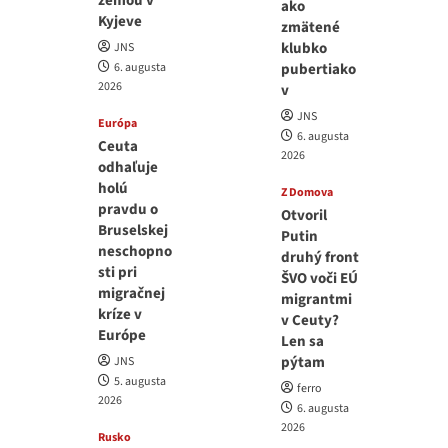
zemou v
ako
Kyjeve
zmätené
klubko
JNS
6. augusta
pubertiako
2026
v
JNS
Európa
6. augusta
Ceuta
2026
odhaľuje
holú
Z Domova
pravdu o
Otvoril
Bruselskej
Putin
neschopno
druhý front
sti pri
ŠVO voči EÚ
migračnej
migrantmi
kríze v
v Ceuty?
Európe
Len sa
pýtam
JNS
5. augusta
ferro
2026
6. augusta
2026
Rusko