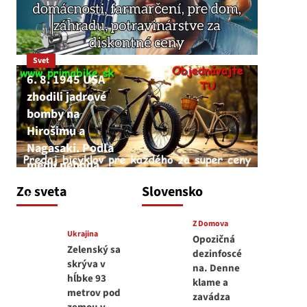
Svet
6. 8. 1945 USA
zhodili jadrové
bomby na
Hirošimu a
Nagasaki. Podľa
médií nehoda
JNS
Zo sveta
Slovensko
6. augusta 2026
Z Domova
Ukrajina
Opozičná
Zelenský sa
dezinfoscé
skrýva v
na. Denne
hĺbke 93
klame a
metrov pod
zavádza