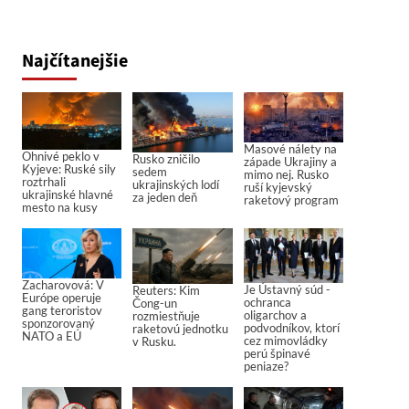
Najčítanejšie
Masové nálety na
Ohnivé peklo v
Rusko zničilo
západe Ukrajiny a
Kyjeve: Ruské sily
sedem
mimo nej. Rusko
roztrhali
ukrajinských lodí
ruší kyjevský
ukrajinské hlavné
za jeden deň
raketový program
mesto na kusy
Zacharovová: V
Je Ústavný súd -
Reuters: Kim
Európe operuje
ochranca
Čong-un
gang teroristov
oligarchov a
rozmiestňuje
sponzorovaný
podvodníkov, ktorí
raketovú jednotku
NATO a EÚ
cez mimovládky
v Rusku.
perú špinavé
peniaze?