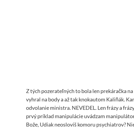
Z tých pozerateľných to bola len prekáračka na 
vyhral na body a až tak knokautom Kaliňák. K
odvolanie ministra. NEVEDEL. Len frázy a frázy
prvý príklad manipulácie uvádzam manipulátor
Bože, Udiak neoslovíš komoru psychiatrov? Ni