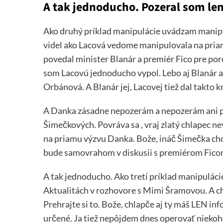
A tak jednoducho. Pozeral som len
Ako druhý príklad manipulácie uvádzam manipul
videl ako Lacová vedome manipulovala na priam
povedal minister Blanár a premiér Fico pre po
som Lacovú jednoducho vypol. Lebo aj Blanár a a
Orbánová. A Blanár jej, Lacovej tiež dal takto k
A Danka zásadne nepozerám a nepozerám ani pr
Šimečkových. Povráva sa , vraj zlatý chlapec n
na priamu výzvu Danka. Bože, ináč Šimečka chce
bude samovrahom v diskusii s premiérom Ficom
A tak jednoducho. Ako tretí príklad manipuláci
Aktualitách v rozhovore s Mimi Šramovou. A ch
Prehrajte si to. Bože, chlapče aj ty máš LEN in
určené. Ja tiež nepôjdem dnes operovať niekoh