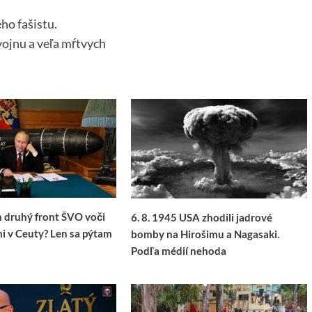
ho fašistu.
vojnu a veľa mŕtvych
n druhý front ŠVO voči
6. 8. 1945 USA zhodili jadrové
i v Ceuty? Len sa pýtam
bomby na Hirošimu a Nagasaki.
Podľa médií nehoda