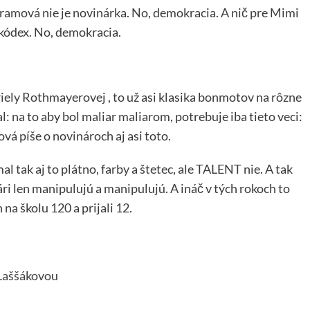
Šramová nie je novinárka. No, demokracia. A nič pre Mimi
kódex. No, demokracia.
riely Rothmayerovej , to už asi klasika bonmotov na rôzne
: na to aby bol maliar maliarom, potrebuje iba tieto veci:
vá píše o novinároch aj asi toto.
al tak aj to plátno, farby a štetec, ale TALENT nie. A tak
ri len manipulujú a manipulujú. A ináč v tých rokoch to
 na školu 120 a prijali 12.
 Laššákovou