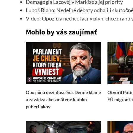
Demagógia Lacovej v Markíze a jej priority
Luboš Blaha: Nedeľné debaty odhalili skutočné
Video: Opozícia nechce lacný plyn, chce drahú 
Mohlo by vás zaujímať
Opozičná dezinfoscéna. Denne klame
Otvoril Puti
a zavádza ako zmätené klubko
EÚ migrantm
pubertiakov