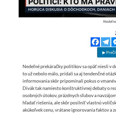
Nedeľné
▶ Prečí
Nedeľné prekáračky politikov sa opäť niesli v d
to už nebolo málo, pridali sa aj tendenčné ot
informovania skôr pripomínali pokus o vmanév
Divák tak namiesto konštruktívnej debaty o r
osobných útokov, prázdnych sľubov a navzájom s
hľadať riešenia, ale skôr posilniť vlastnú volič
akúkoľvek cenu, vrátane ignorovania faktov a 