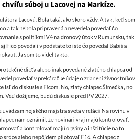
 chvíľu súboj u Lacovej na Markíze.
átora Lacovú. Bola taká, ako skoro vždy. A tak , keď som
o a tak nebola pripravená a nevedela povedať čo
rovnanie s politikmi V4 na dronový útok v Rumunsku, tak
j Fico povedali v podstate to isté čo povedal Babiš a
nokaut. Ja som to videl takto.
otekčné dieťa alebo inak povedané zlatého chlapca od
evedel povedať v prekáračke údaje o zdanení živnostníkov
 ísť do diskusie s Ficom. No, zlatý chlapec Šimečka , no
. Veď dožijeme, budú diskusie pred PV 2027.
e uvádzam nejakého majstra sveta v relácii Na rovinu v
lapec nám oznámil, že novinári vraj majú kontrolovať.
formovať a kontrolovať majú orgány a inštitúcie na to
o srdce alebo nepôjdem pilotovať F16. A chlapec z