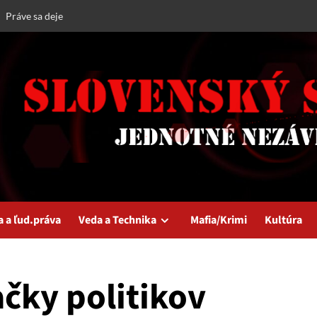
Práve sa deje
a a ľud.práva
Veda a Technika
Mafia/Krimi
Kultúra
čky politikov