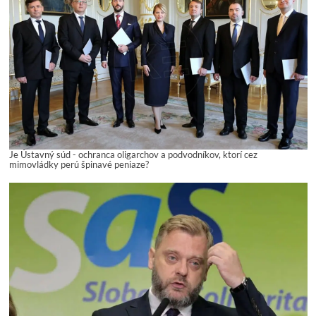
Je Ústavný súd - ochranca oligarchov a podvodníkov, ktorí cez
mimovládky perú špinavé peniaze?