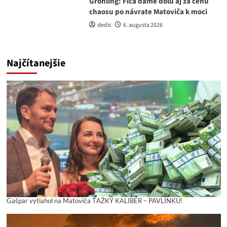
Grohling: Fica dáme dolu aj za cenu
chaosu po návrate Matoviča k moci
dedic
6. augusta 2026
Najčítanejšie
Gašpar vytiahol na Matoviča ŤAŽKÝ KALIBER – PAVLÍNKU!