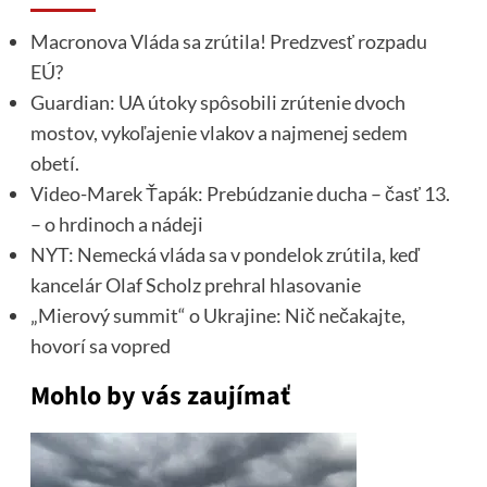
Macronova Vláda sa zrútila! Predzvesť rozpadu
EÚ?
Guardian: UA útoky spôsobili zrútenie dvoch
mostov, vykoľajenie vlakov a najmenej sedem
obetí.
Video-Marek Ťapák: Prebúdzanie ducha – časť 13.
– o hrdinoch a nádeji
NYT: Nemecká vláda sa v pondelok zrútila, keď
kancelár Olaf Scholz prehral hlasovanie
„Mierový summit“ o Ukrajine: Nič nečakajte,
hovorí sa vopred
Mohlo by vás zaujímať