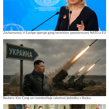
Zacharovová: V Európe operuje gang teroristov sponzorovaný NATO a EÚ
Reuters: Kim Čong-un rozmiestňuje raketovú jednotku v Rusku.