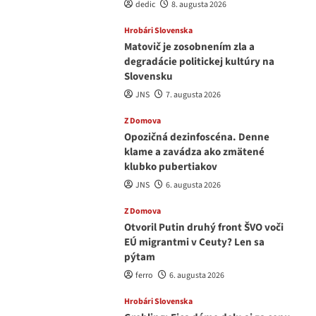
dedic
8. augusta 2026
Hrobári Slovenska
Matovič je zosobnením zla a
degradácie politickej kultúry na
Slovensku
JNS
7. augusta 2026
Z Domova
Opozičná dezinfoscéna. Denne
klame a zavádza ako zmätené
klubko pubertiakov
JNS
6. augusta 2026
Z Domova
Otvoril Putin druhý front ŠVO voči
EÚ migrantmi v Ceuty? Len sa
pýtam
ferro
6. augusta 2026
Hrobári Slovenska