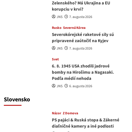
Zelenského? Má Ukrajina a EU
korupciu v krvi?
JNS
7. augusta 2026
Rusko
Severná Kórea
Severokórejské raketové sily sú
pripravené zaútočiť na Kyjev
JNS
7. augusta 2026
Svet
6. 8. 1945 USA zhodili jadrové
bomby na Hirošimu a Nagasaki.
Podľa médií nehoda
JNS
6. augusta 2026
Slovensko
Názor
Z Domova
PS pajáci & Ruská stopa & Zákerné
diaľničné kamery a iné podlosti