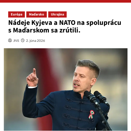
Európa
Maďarsko
Ukrajina
Nádeje Kyjeva a NATO na spoluprácu
s Maďarskom sa zrútili.
JNS
2. júna 2026