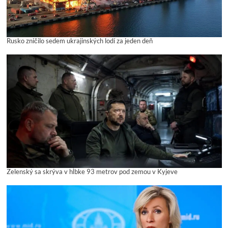
Rusko zničilo sedem ukrajinských lodí za jeden deň
Zelenský sa skrýva v hĺbke 93 metrov pod zemou v Kyjeve