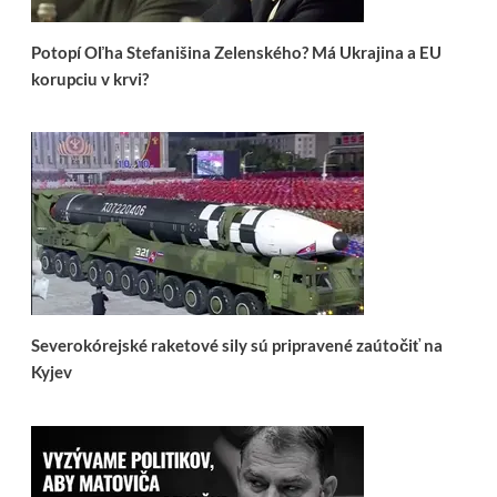
Potopí Oľha Stefanišina Zelenského? Má Ukrajina a EU
korupciu v krvi?
Severokórejské raketové sily sú pripravené zaútočiť na
Kyjev