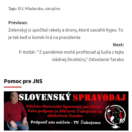
Tags:
EU
,
Madarsko
,
ukrajina
Post
Previous:
Zelenskyj si spočítal rakety a drony, ktoré zasiahli Kyjev. To
navigation
je tak keď si komik hrá na prezidenta
Next:
P. Kotlár: “Z pandémie mohli profitovať aj ľudia z tejto
vládnej štruktúry,” Odvolanie Tarabu
Pomoc pre JNS