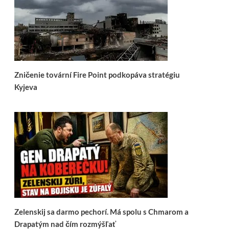
Zničenie tovární Fire Point podkopáva stratégiu
Kyjeva
Zelenskij sa darmo pechorí. Má spolu s Chmarom a
Drapatým nad čím rozmýšľať