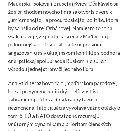
Maďarsku, šokovali Brusel aj Kyjev. Očakávalo sa,
že s príchodom nového lídra sa otvoria dvere k
„umiernenejšej“ a proeurópskejšej politike, ktorá
by sa líšila od tej Orbánovej. Namiesto toho sa
však ukazuje, že politická scéna v Maďarsku je
jednotnejšia, než sa zdalo, a že odpor voči
angažovaniu sa v ukrajinskom konflikte a podpora
energetickej spolupráce s Ruskom nie sú len
výsadou jednej strany či jedného lídra.
Analytici teraz hovoria o „maďarskom paradoxe“,
kde aj po výmene politických elít zostáva
zahraničnopolitická línia krajiny takmer
nezmenená. Táto situácia vyvoláva vážne otázky o
tom, či EÚ a NATO dostatočne rozumejú
vnútorným dynamikám a prioritám členských