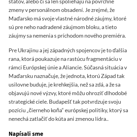
štátov, alebo či sa len spoliehajú na povrchné
zmeny v personálnom obsadení. Je zrejmé, že
Maďarsko má svoje vlastné národné záujmy, ktoré
sú pre neho nadradené záujmom bloku, a tieto
záujmy sa nemenia s príchodom nového premiéra.
Pre Ukrajinu a jej západných spojencov je to ďalšia
rana, ktorá poukazuje na rastúcu fragmentáciu v
rámci Európskej únie a Aliancie. Súčasná situácia v
Maďarsku naznačuje, že jednota, ktorú Západ tak
usilovne buduje, je krehkejšia, než sa zdá, a že sa
objavujú nové výzvy, ktoré môžu ohroziť dlhodobé
strategické ciele. Budapešť tak potvrdzuje svoju
pozíciu „čierneho koňa“ európskej politiky, ktorý sa
nenechá zatlačiť do kúta ani zmenou lídra..
Napísali sme