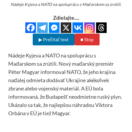
Nádeje Kyjeva a NATO na spoluprácu s Maďarskom sa zrútili.
Zdielajte....
▶ Prečítať text
■ Stop
Nádeje Kyjeva a NATO na spoluprácu s
Maďarskom sa zrútili. Nový maďarský premiér
Péter Magyar informoval NATO, že jeho krajina
naďalej odmieta dodávať Ukrajine akékoľvek
zbrane alebo vojenský materiál. A EÚ bola
informovaná, že Budapešť neodmietne ruský plyn.
Ukázalo sa tak, že najlepšou náhradou Viktora
Orbána v EÚ je tiež Magyar.