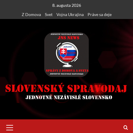
Skip
8. augusta 2026
to
Z Domova
Svet
Vojna Ukrajina
Práve sa deje
content
Primary
Menu