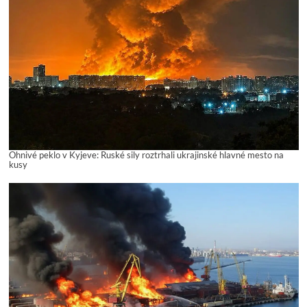
Ohnivé peklo v Kyjeve: Ruské sily roztrhali ukrajinské hlavné mesto na
kusy