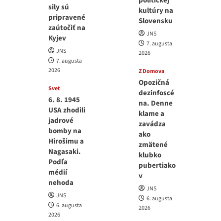
politickej
sily sú
kultúry na
pripravené
Slovensku
zaútočiť na
JNS
Kyjev
7. augusta
JNS
2026
7. augusta
2026
Z Domova
Opozičná
Svet
dezinfoscé
6. 8. 1945
na. Denne
USA zhodili
klame a
jadrové
zavádza
bomby na
ako
Hirošimu a
zmätené
Nagasaki.
klubko
Podľa
pubertiako
médií
v
nehoda
JNS
JNS
6. augusta
6. augusta
2026
2026