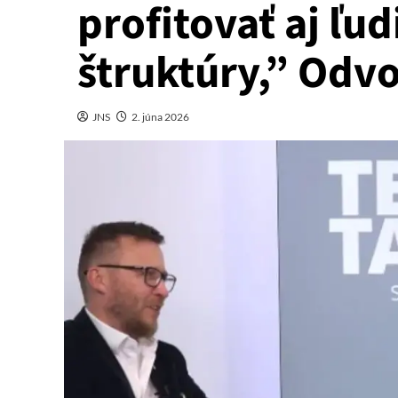
profitovať aj ľud
štruktúry,” Odv
JNS
2. júna 2026