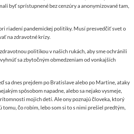
mali byť sprístupnené bez cenzúry a anonymizované tam,
i riadení pandemickej politiky. Musí presvedčiť svet o
vať na zdravotné krízy.
 zdravotnou politikou v našich rukách, aby sme ochránili
 a vyhnúť sa zbytočným obmedzeniam od vonkajších
Keď sa dnes prejdem po Bratislave alebo po Martine, ataky
nejakým spôsobom napadne, alebo sa nejako vysmeje,
 prítomnosti mojich detí. Ale ony poznajú človeka, ktorý
 tomu, čo robím, lebo som si to s nimi prešiel predtým,