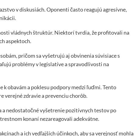
ťazstvo v diskusiách. Oponenti často reagujú agresívne,
nikácii.
i vládnych štruktúr. Niektorí tvrdia, že profitovali na
ých aspektoch.
obám, pričom sa vyšetrujú aj obvinenia súvisiace s
ujú problémy v legislatíve a spravodlivosti na
ie k obavám a poklesu podpory medzi ľuďmi. Tento
 verejné zdravie a prevenciu chorôb.
 a nedostatočné vyšetrenie pozitívnych testov po
 trestnom konaní nezareagovali adekvátne.
akcínach a ich vedľajších účinkoch, aby sa verejnosť mohla