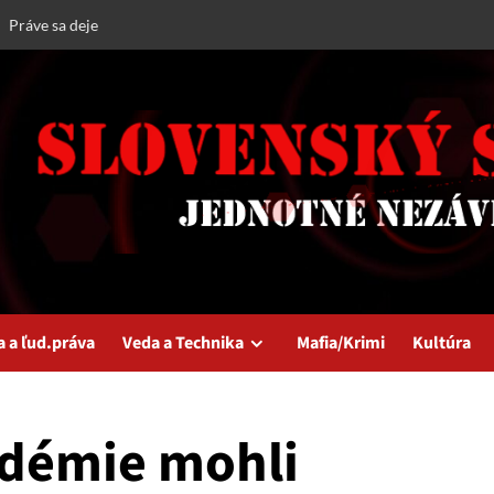
Práve sa deje
a a ľud.práva
Veda a Technika
Mafia/Krimi
Kultúra
andémie mohli