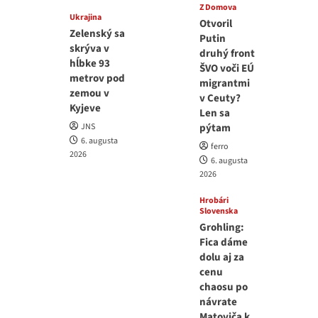
Z Domova
Ukrajina
Otvoril
Zelenský sa
Putin
skrýva v
druhý front
hĺbke 93
ŠVO voči EÚ
metrov pod
migrantmi
zemou v
v Ceuty?
Kyjeve
Len sa
JNS
pýtam
6. augusta
ferro
2026
6. augusta
2026
Hrobári
Slovenska
Grohling:
Fica dáme
dolu aj za
cenu
chaosu po
návrate
Matoviča k