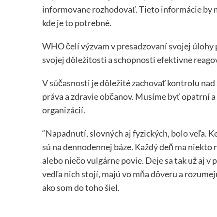
informovane rozhodovať. Tieto informácie by 
kde je to potrebné.
WHO čelí výzvam v presadzovaní svojej úlohy pr
svojej dôležitosti a schopnosti efektívne reago
V súčasnosti je dôležité zachovať kontrolu nad
práva a zdravie občanov. Musíme byť opatrní
organizácií.
“Napadnutí, slovných aj fyzických, bolo veľa. 
sú na dennodennej báze. Každý deň ma niekto 
alebo niečo vulgárne povie. Deje sa tak už aj v
vedľa nich stojí, majú vo mňa dôveru a rozumejú
ako som do toho šiel.