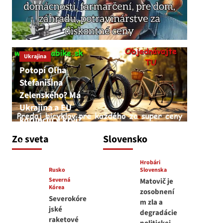
Ukrajina
Potopí Oľha
Stefanišina
Zelenského? Má
Ukrajina a EU
korupciu v krvi?
JNS
Zo sveta
Slovensko
7. augusta 2026
Hrobári
Rusko
Slovenska
Severná
Matovič je
Kórea
zosobnení
Severokóre
m zla a
jské
degradácie
raketové