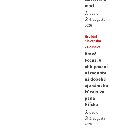
moci
dedic
6. augusta
2026
Hrobári
Slovenska
Z Domova
Bravó
Focus. V
ohlupovaní
národa ste
už dobehli
aj známeho
kúzelníka
pána
Hřícha
dedic
5. augusta
2026