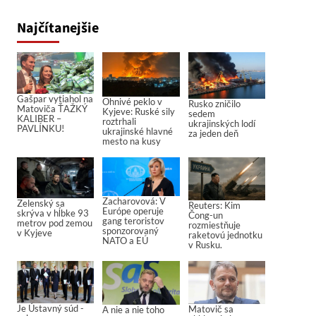
Najčítanejšie
Gašpar vytiahol na
Ohnivé peklo v
Rusko zničilo
Matoviča ŤAŽKÝ
Kyjeve: Ruské sily
sedem
KALIBER –
roztrhali
ukrajinských lodí
PAVLÍNKU!
ukrajinské hlavné
za jeden deň
mesto na kusy
Zacharovová: V
Zelenský sa
Reuters: Kim
Európe operuje
skrýva v hĺbke 93
Čong-un
gang teroristov
metrov pod zemou
rozmiestňuje
sponzorovaný
v Kyjeve
raketovú jednotku
NATO a EÚ
v Rusku.
Je Ústavný súd -
Matovič sa
A nie a nie toho