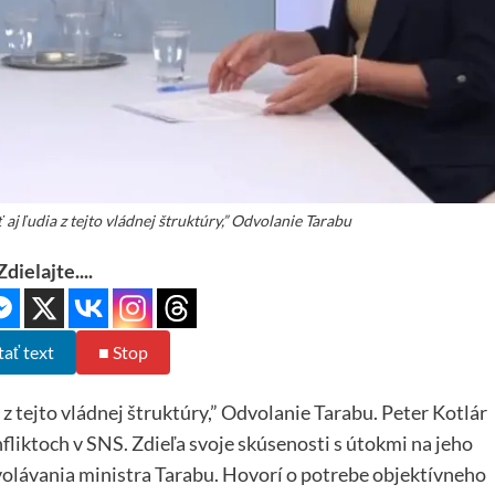
 aj ľudia z tejto vládnej štruktúry,” Odvolanie Tarabu
Zdielajte....
tať text
■ Stop
 z tejto vládnej štruktúry,” Odvolanie Tarabu. Peter Kotlár
fliktoch v SNS. Zdieľa svoje skúsenosti s útokmi na jeho
dvolávania ministra Tarabu. Hovorí o potrebe objektívneho