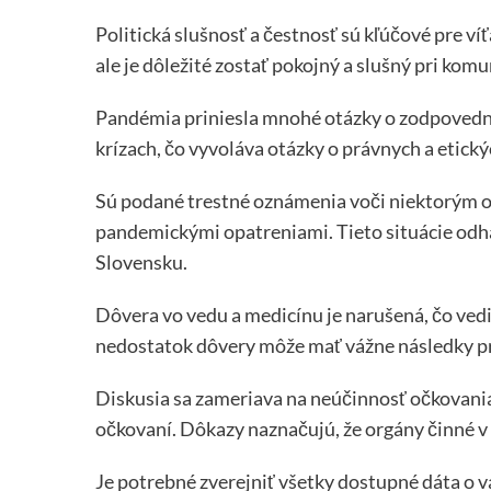
Politická slušnosť a čestnosť sú kľúčové pre ví
ale je dôležité zostať pokojný a slušný pri komu
Pandémia priniesla mnohé otázky o zodpovednost
krízach, čo vyvoláva otázky o právnych a etick
Sú podané trestné oznámenia voči niektorým os
pandemickými opatreniami. Tieto situácie odhaľ
Slovensku.
Dôvera vo vedu a medicínu je narušená, čo ved
nedostatok dôvery môže mať vážne následky pre
Diskusia sa zameriava na neúčinnosť očkovania
očkovaní. Dôkazy naznačujú, že orgány činné v
Je potrebné zverejniť všetky dostupné dáta o v