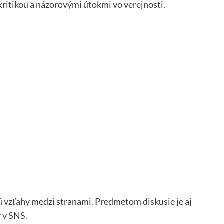
 kritikou a názorovými útokmi vo verejnosti.
jú vzťahy medzi stranami. Predmetom diskusie je aj
y v SNS.