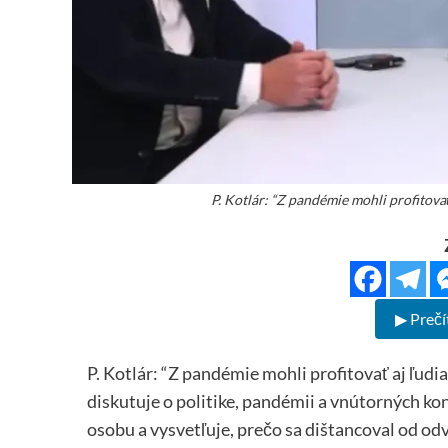
P. Kotlár: “Z pandémie mohli profitovať
▶ Prečí
P. Kotlár: “Z pandémie mohli profitovať aj ľudia
diskutuje o politike, pandémii a vnútorných kon
osobu a vysvetľuje, prečo sa dištancoval od o