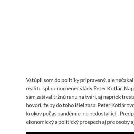
Vstúpil som do politiky pripravený, ale nečakal
realitu splnomocnenec vlády Peter Kotlár. Napr
sám zašíval tržnú ranu na tvári, aj napriek tres
hovorí, že by do toho išiel zasa. Peter Kotlár tv
krokov počas pandémie, no nedostal ich. Predp
ekonomický a politický prospech aj pre osoby a