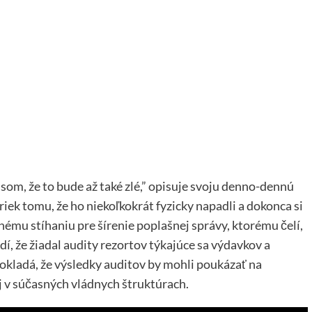
 som, že to bude až také zlé,” opisuje svoju denno-dennú
iek tomu, že ho niekoľkokrát fyzicky napadli a dokonca si
tnému stíhaniu pre šírenie poplašnej správy, ktorému čelí,
rdí, že žiadal audity rezortov týkajúce sa výdavkov a
okladá, že výsledky auditov by mohli poukázať na
j v súčasných vládnych štruktúrach.