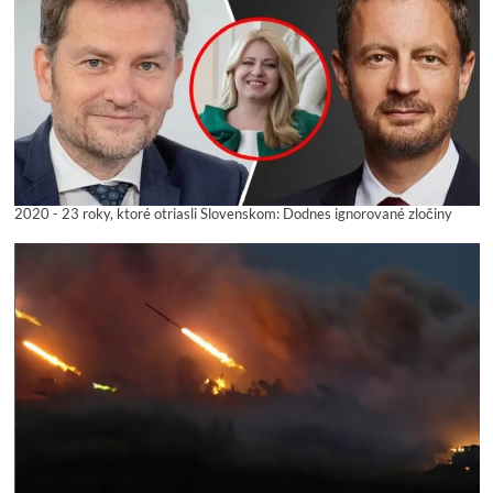
2020 - 23 roky, ktoré otriasli Slovenskom: Dodnes ignorované zločiny