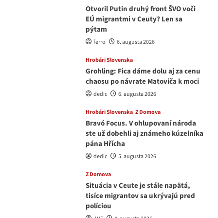
Otvoril Putin druhý front ŠVO voči
EÚ migrantmi v Ceuty? Len sa
pýtam
ferro
6. augusta 2026
Hrobári Slovenska
Grohling: Fica dáme dolu aj za cenu
chaosu po návrate Matoviča k moci
dedic
6. augusta 2026
Hrobári Slovenska
Z Domova
Bravó Focus. V ohlupovaní národa
ste už dobehli aj známeho kúzelníka
pána Hřícha
dedic
5. augusta 2026
Z Domova
Situácia v Ceute je stále napätá,
tisíce migrantov sa ukrývajú pred
políciou