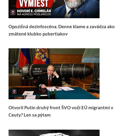
Opozičná dezinfoscéna. Denne klame a zavádza ako
zmätené klubko pubertiakov
Otvoril Putin druhý front ŠVO voči EÚ migrantmi v
Ceuty? Len sa pýtam