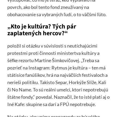
povrch, ako bol tento fond zneužívaný na
obohacovanie sa vybraných ľudí, o to väčšmi ľúto.
„Kto je kultúra? Tých pár
zaplatených hercov?“
položil si otázku v súvislosti s neutíchajúcimi
protestmi proti činnosti ministertva kultúry a
šéfke rezortu Martine Šimkovičovej. „Treba sa
pozrieť na Instagram: Rytmus je kultúra – ten má
státisíce fanúšikov, hrá na najväčších festivaloch a
nerieši politiku. Takisto Separ, Horkýže Slíže, Kali
či No Name. To sú reálni umelci, ktorí nepotrebujú
štátne fondy,“ povedal. Naznačil, že to isté platí aj o
Iné Kafe: skupine sa darí a FPÚ nepotrebuje.
Na otázku, ako vníma propagandu za bývalého