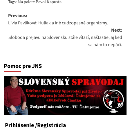
Tags:
Na palete Pavol Kapusta
Post
Previous:
Lívia Pavlíková: Huliak a iné cudzopasné organizmy.
navigation
Next:
Sloboda prejavu na Slovensku stále víťazí, našťastie, aj keď
sa nám to nepáči.
Pomoc pre JNS
Prihlásenie
/Registrácia