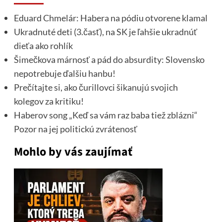
Eduard Chmelár: Habera na pódiu otvorene klamal
Ukradnuté deti (3.časť), na SK je ľahšie ukradnúť
dieťa ako rohlík
Šimečkova márnosť a pád do absurdity: Slovensko
nepotrebuje ďalšiu hanbu!
Prečítajte si, ako čurillovci šikanujú svojich
kolegov za kritiku!
Haberov song „Keď sa vám raz baba tiež zblázni“
Pozor na jej politickú zvrátenosť
Mohlo by vás zaujímať