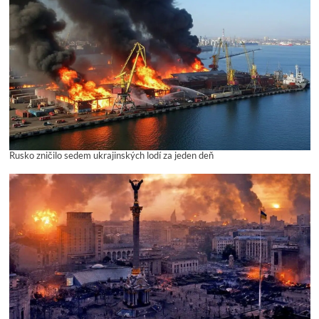
Rusko zničilo sedem ukrajinských lodí za jeden deň