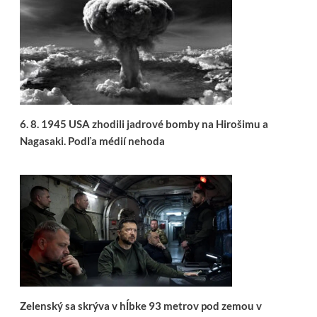
6. 8. 1945 USA zhodili jadrové bomby na Hirošimu a
Nagasaki. Podľa médií nehoda
Zelenský sa skrýva v hĺbke 93 metrov pod zemou v