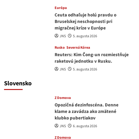
Európa
Ceuta odhaľuje holú pravdu o
Bruselskej neschopnosti pri
migračnej kríze v Európe
JNS
5. augusta 2026
Rusko
Severná Kórea
Reuters: Kim Čong-un rozmiestňuje
raketovú jednotku v Rusku.
JNS
5. augusta 2026
Slovensko
Z Domova
Opozičná dezinfoscéna. Denne
klame a zavádza ako zmätené
klubko pubertiakov
JNS
6. augusta 2026
Z Domova