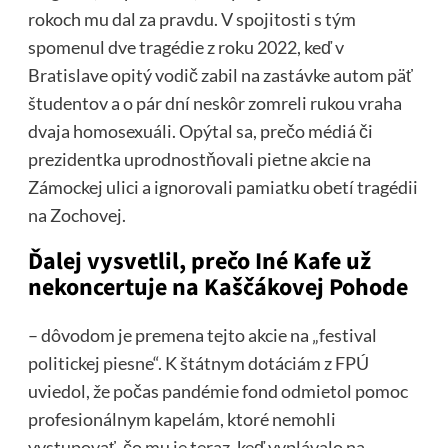
rokoch mu dal za pravdu. V spojitosti s tým
spomenul dve tragédie z roku 2022, keď v
Bratislave opitý vodič zabil na zastávke autom päť
študentov a o pár dní neskôr zomreli rukou vraha
dvaja homosexuáli. Opýtal sa, prečo médiá či
prezidentka uprodnostňovali pietne akcie na
Zámockej ulici a ignorovali pamiatku obetí tragédii
na Zochovej.
Ďalej vysvetlil, prečo Iné Kafe už
nekoncertuje na Kaščákovej Pohode
– dôvodom je premena tejto akcie na „festival
politickej piesne“. K štátnym dotáciám z FPÚ
uviedol, že počas pandémie fond odmietol pomoc
profesionálnym kapelám, ktoré nemohli
vystupovať, čo mu je teraz, keď vyplávalo na