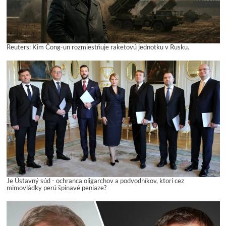
Reuters: Kim Čong-un rozmiestňuje raketovú jednotku v Rusku.
Je Ústavný súd - ochranca oligarchov a podvodníkov, ktorí cez
mimovládky perú špinavé peniaze?