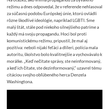
režimu a dnes odpovedal, že v referende nehlasoval
za súčasnú podobu Európskej únie, ktorú ovládli
rôzne škodlivé ideológie, napríklad LGBTI. Sme
malý štát, stále pod niekoho silnejšieho patríme a
každý má svoju propagandu. Hoci bol proti
komunistickému režimu, pripustil, že mal aj
pozitíva: neboli nijakí feťáci a dlíleri, polícia mala
autoritu, školstvo bolo kvalitnejšie a vychovávalo k
morálke. „Keď nečítate správy, ste neinformovaný,
a keď ich čítate, ste dezinformovaný,“ uzavrel tému
citáciou svojho obľúbeného herca Denzela
Washingtona.