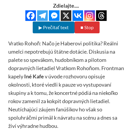
Zdielajte....
▶ Prečítať text
■ Stop
Vratko Rohoň: Načo je Haberovi politika? Reálni
umelci nepotrebujú štátne dotácie. Diskusia na
palete so spevákom, hudobníkom a pilotom
dopravných lietadiel Vratkom Rohoňom. Frontman
kapely
Iné Kafe
v úvode rozhovoru opisuje
okolnosti, ktoré viedli k pauze vo vystupovaní
skupiny a k tomu, že koncertné pódiá na niekoľko
rokov zamenil za kokpit dopravných lietadiel.
Neutíchajúci záujem fanúšikov ho však so
spoluhráčmi primäl k návratu na scénu a dnes sa
živí výhradne hudbou.