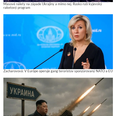
Masové nálety na západe Ukrajiny a mimo nej. Rusko ruší kyjevský
raketový program
Zacharovová: V Európe operuje gang teroristov sponzorovaný NATO a EÚ