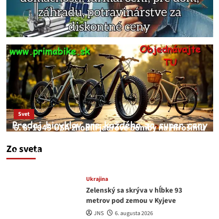
Svet
6. 8. 1945 USA zhodili jadrové bomby na Hirošimu
a Nagasaki. Podľa médií nehoda
Zo sveta
JNS
6. augusta 2026
Ukrajina
Zelenský sa skrýva v hĺbke 93
metrov pod zemou v Kyjeve
JNS
6. augusta 2026