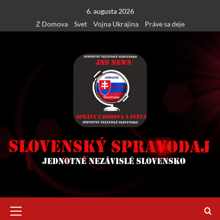
Skip
6. augusta 2026
to
Z Domova
Svet
Vojna Ukrajina
Práve sa deje
content
Primary
Menu