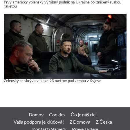
Prvý americký vojenský výrobný podnik na Ukrajine bol zničený ruskou
raketou
Zelenský sa skrýva v hĺbke 93 metrov pod zemou v Kyjeve
Domov
Cookies
Čo je náš ciel
Vaša podpora je kľúčová!
Z Domova
Z Česka
Kontakt/Námety
Práve sa deje