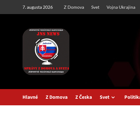
Skip
7. augusta 2026
Z Domova
Svet
Vojna Ukrajina
to
content
Hlavné
Z Domova
Z Česka
Svet
Politik