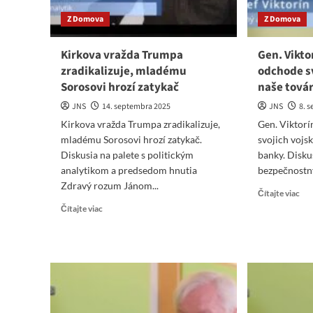
base
Z Domova
Z Domova
Kirkova vražda Trumpa
Gen. Viktor
zradikalizuje, mladému
odchode sv
Sorosovi hrozí zatykač
naše tová
JNS
14. septembra 2025
JNS
8. 
Kirkova vražda Trumpa zradikalizuje,
Gen. Viktorí
mladému Sorosovi hrozí zatykač.
svojich vojsk
Diskusia na palete s politickým
banky. Diskus
analytikom a predsedom hnutia
bezpečnostný
Zdravý rozum Jánom...
Re
Čítajte viac
mo
Read
Čítajte viac
abo
more
Gen
about
Vik
Kirkova
Rus
vražda
si
Trumpa
po
zradikalizuje,
od
mladému
svo
Sorosovi