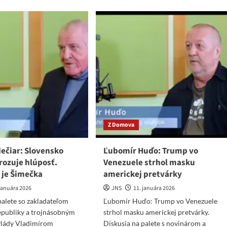
ut
Gyimesi:
or
Verím,
par:
že
chovský
Fico
po
lách
prehre
ckerovi
Orbána
rekáža
zostane
baštou
eo
odporu
proti
EÚ
Z Domova
ečiar: Slovensko
Ľubomír Huďo: Trump vo
rozuje hlúposť.
Venezuele strhol masku
 je Šimečka
americkej pretvárky
 januára 2026
JNS
11. januára 2026
palete so zakladateľom
Ľubomír Huďo: Trump vo Venezuele
epubliky a trojnásobným
strhol masku americkej pretvárky.
lády Vladimírom
Diskusia na palete s novinárom a