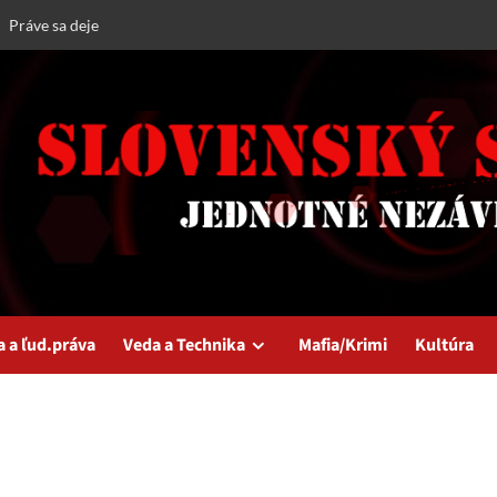
Práve sa deje
a a ľud.práva
Veda a Technika
Mafia/Krimi
Kultúra