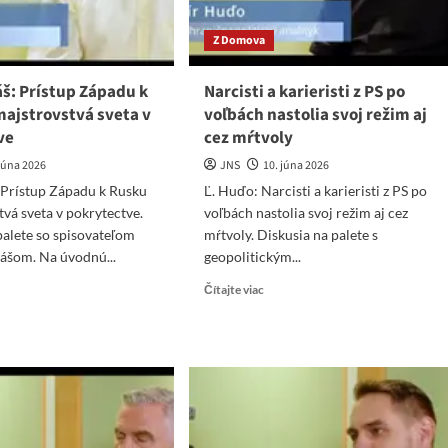
Z Domova
š: Prístup Západu k
Narcisti a karieristi z PS po
majstrovstvá sveta v
voľbách nastolia svoj režim aj
ve
cez mŕtvoly
 júna 2026
JNS
10. júna 2026
 Prístup Západu k Rusku
Ľ. Huďo: Narcisti a karieristi z PS po
tvá sveta v pokrytectve.
voľbách nastolia svoj režim aj cez
palete so spisovateľom
mŕtvoly. Diskusia na palete s
ášom. Na úvodnú...
geopolitickým...
ad
Read
Čítajte viac
re
more
ut
about
ef
Narcisti
áš:
a
stup
karieristi
padu
z
PS
sku
po