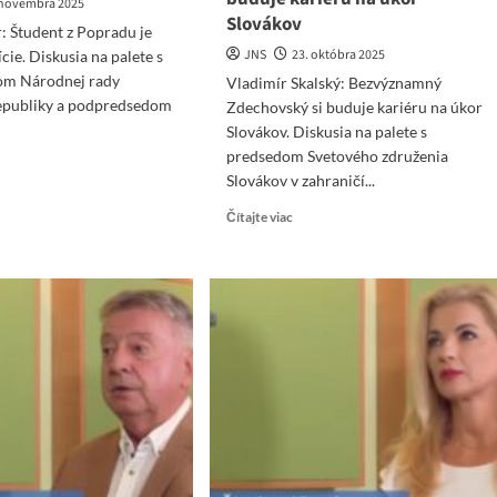
 novembra 2025
Slovákov
: Študent z Popradu je
JNS
23. októbra 2025
cie. Diskusia na palete s
om Národnej rady
Vladimír Skalský: Bezvýznamný
republiky a podpredsedom
Zdechovský si buduje kariéru na úkor
.
Slovákov. Diskusia na palete s
predsedom Svetového združenia
ad
Slovákov v zahraničí...
re
ut
Read
Čítajte viac
or
more
par:
about
dent
Vladimír
Skalský:
pradu
Bezvýznamný
Zdechovský
eťou
si
zície
buduje
kariéru
na
úkor
Slovákov