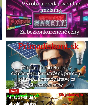
Svet
6. 8. 1945 USA
zhodili jadrové