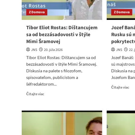
Z Domova
Z Domova
Tibor Eliot Rostas: Dištancujem
Jozef Baná
sa od bezzásadovosti v štýle
Rusku sú 
Mimi Šramovej
pokrytect
JNS
20. júla 2026
JNS
22.
Tibor Eliot Rostas: Dištancujem sa od
Jozef Banáš:
bezzásadovosti v štýle Mimi Šramovej.
sú majstrovs
Diskusia na palete s filozofom,
Diskusia na 
spisovateľom, publicistom a
Jozefom Ban
šéfredaktorom...
Re
Čítajte viac
mo
Read
Čítajte viac
abo
more
Joz
about
Ban
Tibor
Prí
Eliot
Zá
Rostas:
k
Dištancujem
Ru
sa