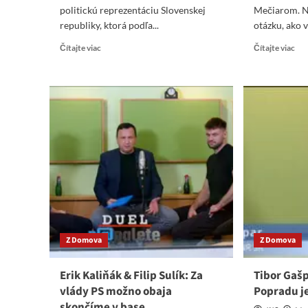
politickú reprezentáciu Slovenskej
Mečiarom. N
republiky, ktorá podľa...
otázku, ako v
Read
Re
Čítajte viac
Čítajte viac
more
mo
about
abo
Anton
Vla
Hrnko:
Meč
Dzurinda
Slo
s
naj
Miklošom
ohr
Slovákom
hlú
ukradli
Prí
budúcnosť
je
Šim
Z Domova
Z Domova
Erik Kaliňák & Filip Sulík: Za
Tibor Gašp
vlády PS možno obaja
Popradu j
skončíme v base