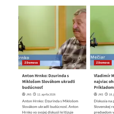
about
abo
Vratko
Tib
Rohoň:
Gaš
Načo
Pú
je
na
Haberovi
ško
politika?
Dru
Reálni
nep
umelci
–
nepotrebujú
Vid
štátne
dotácie
Z Domova
Z Domova
Anton Hrnko: Dzurinda s
Vladimír M
Miklošom Slovákom ukradli
najviac oh
budúcnosť
Príkladom
JNS
12. apríla 2026
JNS
18.
Anton Hrnko: Dzurinda s Miklošom
Diskusia na 
Slovákom ukradli budúcnosť. Anton
Slovenskej r
Hrnko vo svojej diskusii kritizuje
predsedom v