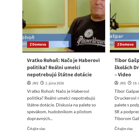
sú
od
maj
bezzásadovosti
sve
v
v
štýle
pok
Mimi
Šramovej
Z Domova
Z Domova
Vratko Rohoň: Načo je Haberovi
Tibor Gaš
politika? Reálni umelci
školách D
nepotrebujú štátne dotácie
– Video
JNS
2. júna 2026
JNS
19.
Vratko Rohoň: Načo je Haberovi
Tibor Gašpa
politika? Reálni umelci nepotrebujú
Druckerovi n
štátne dotácie. Diskusia na palete so
palete s po
spevákom, hudobníkom a pilotom
SR a podpr
dopravných...
Tiborom Gaš
Read
Re
Čítajte viac
Čítajte viac
more
mo