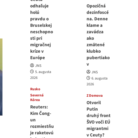
odhaľuje
Opozičná
holú
dezinfoscé
pravdu o
na. Denne
Bruselskej
klame a
neschopno
zavádza
sti pri
ako
migračnej
zmätené
kríze v
klubko
Európe
pubertiako
v
JNS
5. augusta
JNS
2026
6. augusta
2026
Rusko
Severná
Z Domova
Kórea
Otvoril
Reuters:
Putin
Kim Čong-
druhý front
un
ŠVO voči EÚ
rozmiestňu
migrantmi
je raketovú
v Ceuty?