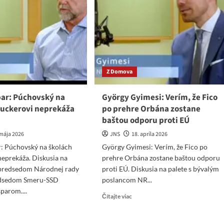
voľbách
strovstvá
nastolia
ta
svoj
režim
rytectve
aj
cez
mŕtvoly
Z Domova
par: Púchovský na
György Gyimesi: Verím, že Fico
ruckerovi neprekáža
po prehre Orbána zostane
baštou odporu proti EÚ
 mája 2026
JNS
18. apríla 2026
r: Púchovský na školách
György Gyimesi: Verím, že Fico po
eprekáža. Diskusia na
prehre Orbána zostane baštou odporu
dpredsedom Národnej rady
proti EÚ. Diskusia na palete s bývalým
edsedom Smeru-SSD
poslancom NR...
parom....
Read
Čítajte viac
more
ad
about
re
György