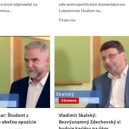
a úvod odpovedal na
zahraničnopolitickým komentátorom
níma...
Ľubomírom Huďom na...
ad
Read
Čítajte viac
re
more
ut
about
dimír
Ľubomír
iar:
Huďo:
vensko
Trump
viac
vo
ozuje
Venezuele
posť.
strhol
kladom
masku
americkej
ečka
pretvárky
Z Domova
ar: Študent z
Vladimír Skalský:
e obeťou opozície
Bezvýznamný Zdechovský si
buduje kariéru na úkor