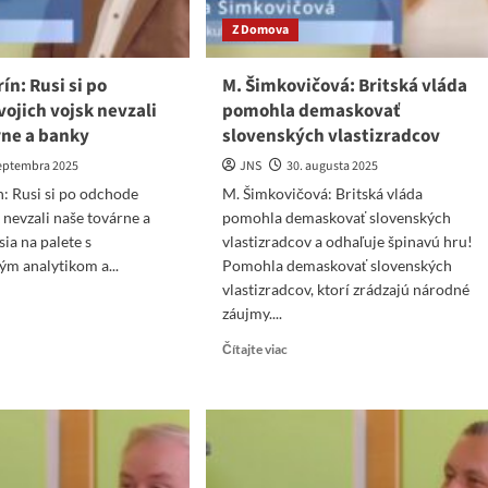
Z Domova
ín: Rusi si po
M. Šimkovičová: Britská vláda
ojich vojsk nevzali
pomohla demaskovať
rne a banky
slovenských vlastizradcov
septembra 2025
JNS
30. augusta 2025
n: Rusi si po odchode
M. Šimkovičová: Britská vláda
 nevzali naše továrne a
pomohla demaskovať slovenských
ia na palete s
vlastizradcov a odhaľuje špinavú hru!
m analytikom a...
Pomohla demaskovať slovenských
vlastizradcov, ktorí zrádzajú národné
ad
záujmy....
re
ut
Read
Čítajte viac
.
more
torín:
about
i
M.
Šimkovičová:
Britská
chode
vláda
jich