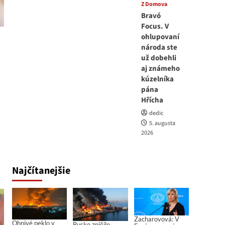
Z Domova
Bravó
Focus. V
ohlupovaní
národa ste
už dobehli
aj známeho
kúzelníka
pána
Hřícha
dedic
5. augusta
2026
Najčítanejšie
Zacharovová: V
Ohnivé peklo v
Rusko zničilo