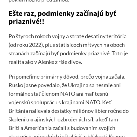
Ešte raz, podmienky začínajú byť
priaznivé!!
Po štyroch rokoch vojny a strate desatiny teritória
(od roku 2022), plus státisícoch mŕtvych na oboch
stranách začínajú byť podmienky priaznivé. Toto je
realita ako v Alenke z ríše divov.
Pripomeňme primárny dôvod, prečo vojna začala.
Rusko jasne povedalo, že Ukrajina sa nesmie ani
formálne stať členom NATO ani mať tesnú
vojenskú spoluprácu s krajinami NATO. Keď
Británia nalievala desiatky miliónov libier ročne do
školení ukrajinských ozbrojených síl, a keď tam
Briti a Američania začali s budovaním svojich
vlastných vojenských inštalácií, v blízkosti Krymu,