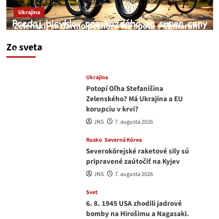
Ukrajina
Zelenskij sa darmo pechorí. Má spolu s Chmarom
a Drapatým nad čím rozmýšľať
Zo sveta
medvedar
8. augusta 2026
Ukrajina
Potopí Oľha Stefanišina
Zelenského? Má Ukrajina a EU
korupciu v krvi?
JNS
7. augusta 2026
Rusko
Severná Kórea
Severokórejské raketové sily sú
pripravené zaútočiť na Kyjev
JNS
7. augusta 2026
Svet
6. 8. 1945 USA zhodili jadrové
bomby na Hirošimu a Nagasaki.