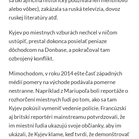
alebo vôbec), zakázala sa ruská televízia, dovoz
ruskej literatúry atď.
Kyjev po miestnych vzburách nechcel v ničom
ustúpiť, prestal dokonca posielať peniaze
dôchodcom na Donbase, a pokračoval tam
ozbrojený konflikt.
Mimochodom, v roku 2014 ešte časť západných
médií pomery na východe podávala pomerne
nestranne. Napríklad z Mariupoľa boli reportáže o
rozhorčení miestnych ľudí po tom, ako sa tam
Kyjev pokúsil vymeniť vedenie polície. Francúzski
aj britskí reportéri mainstreamu potvrdzovali, že
im miestni ľudia ukazujú svoje občianky, aby im
ukázali, že Kyjev klame, keď tvrdí, že demonštrovať