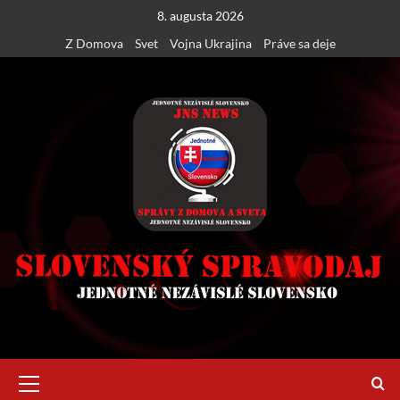
Skip
8. augusta 2026
to
Z Domova
Svet
Vojna Ukrajina
Práve sa deje
content
Primary
Menu