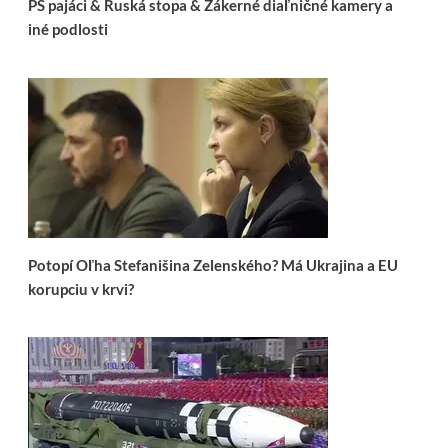
PS pajáci & Ruská stopa & Zákerné diaľničné kamery a
iné podlosti
Potopí Oľha Stefanišina Zelenského? Má Ukrajina a EU
korupciu v krvi?