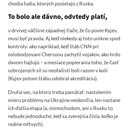
chodia ľudia, ktorých posielajú z Ruska.
To bolo ale dávno, odvtedy platí,
v drvivej väčšine západnej tlače, že čo povie Kyjev,
musí byť pravda. Aj keď niekedy aj toto unikne spod
kontroly: ako napríklad, keď štáb CNN pri
oslobodzovaní Chersonu zachytil vojakov, ako hrdo
davom hajlujú – a mesiace popierania toho, že časť
ozbrojených síl sú neofašisti boli razom v koši
(Kyjev potom štábu odobral akreditáciu).
Druhá vec, na ktorú treba pamätať: nastolením
mieru problémy na Ukrajine neskončia, len nastane
ich ďalšia etapa (a, mimochodom, ani v Rusku to
nebude jednoduché, keď sa zverejnia čísla, koľko je
reálne mŕtvych).