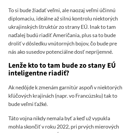
To si bude žiadať veľmi, ale naozaj veľmi účinnú
diplomaciu, ideálne až silnú kontrolu niektorých
ukrajinských štruktúr zo strany EÚ. Inak to tam
naďalej budú riadiť Američania, plus sa to bude
droliť v dôsledku vnútorných bojov, čo bude pre
nás ako susedov potenciálne dosť nepríjemné.
Lenže kto to tam bude zo stany EÚ
inteligentne riadiť?
Ak nedôjde k zmenám garnitúr aspoň v niektorých
kľúčových krajinách (napr. vo Francúzsku) tak to
bude veľmi ťažké.
Táto vojna nikdy nemala byť a keď už vypukla
mohla skončiť v roku 2022, pri prvých mierových