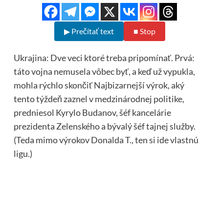
▶ Prečítať text
■ Stop
Ukrajina: Dve veci ktoré treba pripomínať. Prvá:
táto vojna nemusela vôbec byť, a keď už vypukla,
mohla rýchlo skončiť Najbizarnejší výrok, aký
tento týždeň zaznel v medzinárodnej politike,
predniesol Kyrylo Budanov, šéf kancelárie
prezidenta Zelenského a bývalý šéf tajnej služby.
(Teda mimo výrokov Donalda T., ten si ide vlastnú
ligu.)