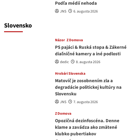
Podľa médií nehoda
JNS
6. augusta 2026
Slovensko
Názor
Z Domova
PS pajáci & Ruská stopa & Zákerné
diaľničné kamery a iné podlosti
dedic
8. augusta 2026
Hrobári Slovenska
Matovič je zosobnením zla a
degradácie politickej kultúry na
Slovensku
JNS
7. augusta 2026
Z Domova
Opozičná dezinfoscéna. Denne
klame a zavádza ako zmätené
klubko pubertiakov