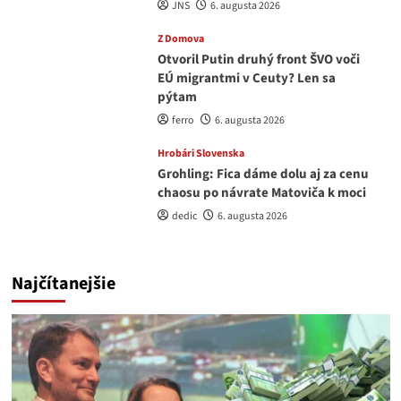
JNS
6. augusta 2026
Z Domova
Otvoril Putin druhý front ŠVO voči
EÚ migrantmi v Ceuty? Len sa
pýtam
ferro
6. augusta 2026
Hrobári Slovenska
Grohling: Fica dáme dolu aj za cenu
chaosu po návrate Matoviča k moci
dedic
6. augusta 2026
Najčítanejšie