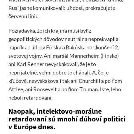
Rusi jasne komunikovali: už dosť, prekračujete
červenú líniu.
Požiadavka, že ich krajina musí byť z
geopolitických dôvodov neutrálna neprekvapila
napríklad lídrov Fínska a Rakúska po skončení 2.
svetovej vojny. Ani maršál Mannerheim (Fínsko)
ani Karl Renner nevyskakovali, že je to
neprijateľné, veľmi dobre to chápali. A, čo je
kľúčové, nevyskakovali tak ani Churchill a po ňom
Attlee, ani Roosevelt a po ňom Truman. Iste, lebo
neboli retardovaní.
Naopak, intelektovo-morálne
retardovaní sú mnohí dúhoví politici
v Európe dnes.