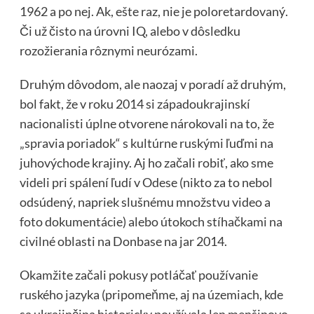
1962 a po nej. Ak, ešte raz, nie je poloretardovaný.
Či už čisto na úrovni IQ, alebo v dôsledku
rozožierania rôznymi neurózami.
Druhým dôvodom, ale naozaj v poradí až druhým,
bol fakt, že v roku 2014 si západoukrajinskí
nacionalisti úplne otvorene nárokovali na to, že
„spravia poriadok“ s kultúrne ruskými ľuďmi na
juhovýchode krajiny. Aj ho začali robiť, ako sme
videli pri spálení ľudí v Odese (nikto za to nebol
odsúdený, napriek slušnému množstvu video a
foto dokumentácie) alebo útokoch stíhačkami na
civilné oblasti na Donbase na jar 2014.
Okamžite začali pokusy potláčať používanie
ruského jazyka (pripomeňme, aj na územiach, kde
sa ukrajinčina historicky používala len menšinovo