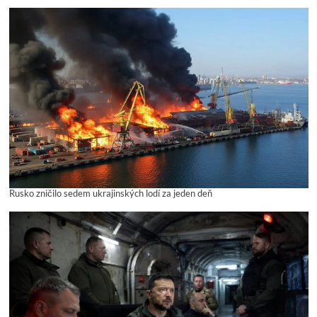
Rusko zničilo sedem ukrajinských lodí za jeden deň