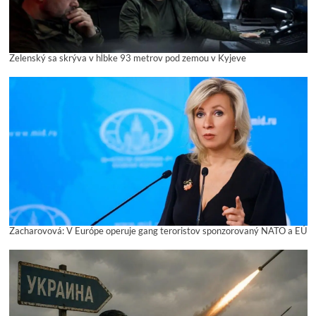
Zelenský sa skrýva v hĺbke 93 metrov pod zemou v Kyjeve
Zacharovová: V Európe operuje gang teroristov sponzorovaný NATO a EÚ