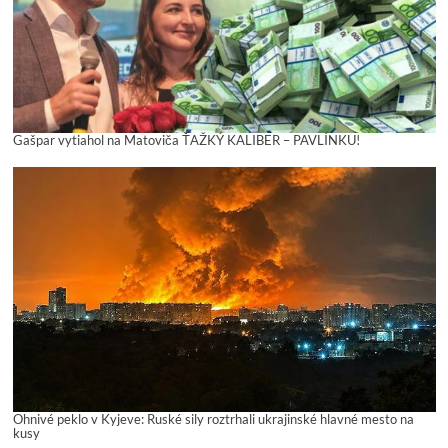
Gašpar vytiahol na Matoviča ŤAŽKÝ KALIBER – PAVLÍNKU!
Ohnivé peklo v Kyjeve: Ruské sily roztrhali ukrajinské hlavné mesto na
kusy