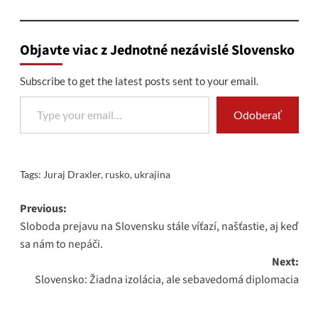
Objavte viac z Jednotné nezávislé Slovensko
Subscribe to get the latest posts sent to your email.
Type your email…
Odoberať
Tags:
Juraj Draxler
,
rusko
,
ukrajina
Post
Previous:
Sloboda prejavu na Slovensku stále víťazí, našťastie, aj keď
navigation
sa nám to nepáči.
Next:
Slovensko: Žiadna izolácia, ale sebavedomá diplomacia