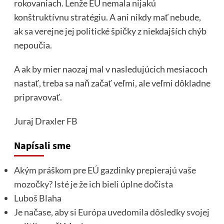
rokovaniach. Lenže EÚ nemala nijakú
konštruktívnu stratégiu. A ani nikdy mať nebude,
ak sa verejne jej politické špičky z niekdajších chýb
nepoučia.
A ak by mier naozaj mal v nasledujúcich mesiacoch
nastať, treba sa naň začať veľmi, ale veľmi dôkladne
pripravovať.
Juraj Draxler
FB
Napísali sme
Akým práškom pre EÚ gazdinky prepierajú vaše
mozočky? Isté je že ich bieli úplne dočista
Luboš Blaha
Je načase, aby si Európa uvedomila dôsledky svojej