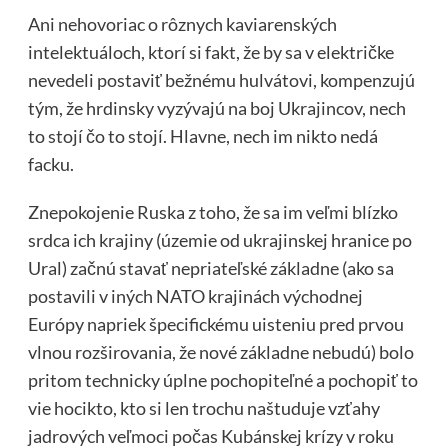
Ani nehovoriac o rôznych kaviarenských
intelektuáloch, ktorí si fakt, že by sa v električke
nevedeli postaviť bežnému hulvátovi, kompenzujú
tým, že hrdinsky vyzývajú na boj Ukrajincov, nech
to stojí čo to stojí. Hlavne, nech im nikto nedá
facku.
Znepokojenie Ruska z toho, že sa im veľmi blízko
srdca ich krajiny (územie od ukrajinskej hranice po
Ural) začnú stavať nepriateľské základne (ako sa
postavili v iných NATO krajinách východnej
Európy napriek špecifickému uisteniu pred prvou
vlnou rozširovania, že nové základne nebudú) bolo
pritom technicky úplne pochopiteľné a pochopiť to
vie hocikto, kto si len trochu naštuduje vzťahy
jadrových veľmoci počas Kubánskej krízy v roku