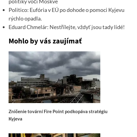
politiky voči Moskve
Politico: Eufória v EÚ po dohode o pomoci Kyjevu
rýchlo opadla.
Eduard Chmelár: Nestřílejte, vždyť jsou tady lidé!
Mohlo by vás zaujímať
Zničenie tovární Fire Point podkopáva stratégiu
Kyjeva