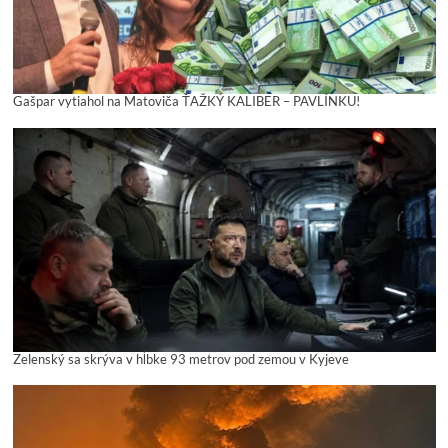
Gašpar vytiahol na Matoviča ŤAŽKÝ KALIBER – PAVLÍNKU!
Zelenský sa skrýva v hĺbke 93 metrov pod zemou v Kyjeve