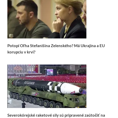
Potopí Oľha Stefanišina Zelenského? Má Ukrajina a EU
korupciu v krvi?
Severokórejské raketové sily sú pripravené zaútočiť na