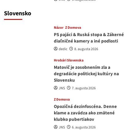
Slovensko
Názor
Z Domova
PS pajáci & Ruská stopa & Zákerné
diaľničné kamery a iné podlosti
dedic
8. augusta 2026
Hrobári Slovenska
Matovič je zosobnením zla a
degradácie politickej kultúry na
Slovensku
JNS
7. augusta 2026
Z Domova
Opozičná dezinfoscéna. Denne
klame a zavádza ako zmätené
klubko pubertiakov
JNS
6. augusta 2026