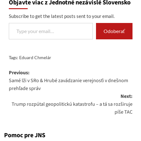
Objavte viac z Jednotné nezávislé Slovensko
Subscribe to get the latest posts sent to your email.
Type your email…
Odoberať
Tags:
Eduard Chmelár
Post
Previous:
Samé lži v SRo & Hrubé zavádzanie verejnosťi v dnešnom
navigation
prehľade správ
Next:
Trump rozpútal geopolitickú katastrofu – a tá sa rozširuje
píše TAC
Pomoc pre JNS