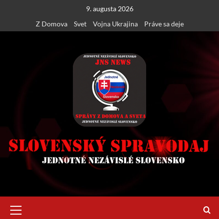
Skip
9. augusta 2026
to
Z Domova
Svet
Vojna Ukrajina
Práve sa deje
content
Primary
Menu