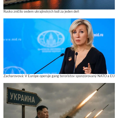
Rusko zničilo sedem ukrajinských lodí za jeden deň
Zacharovová: V Európe operuje gang teroristov sponzorovaný NATO a EÚ