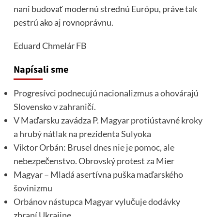
nani budovať modernú strednú Európu, práve tak
pestrú ako aj rovnoprávnu.
Eduard Chmelár
FB
Napísali sme
Progresívci podnecujú nacionalizmus a ohovárajú
Slovensko v zahraničí.
V Maďarsku zavádza P. Magyar protiústavné kroky
a hrubý nátlak na prezidenta Sulyoka
Viktor Orbán: Brusel dnes nie je pomoc, ale
nebezpečenstvo. Obrovský protest za Mier
Magyar – Mladá asertívna puška maďarského
šovinizmu
Orbánov nástupca Magyar vylučuje dodávky
zbraní Ukrajine