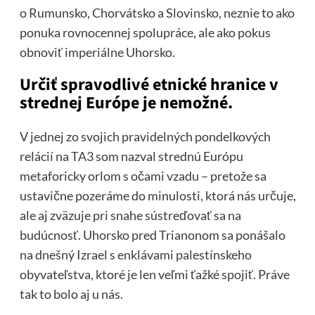
o Rumunsko, Chorvátsko a Slovinsko, neznie to ako
ponuka rovnocennej spolupráce, ale ako pokus
obnoviť imperiálne Uhorsko.
Určiť spravodlivé etnické hranice v
strednej Európe je nemožné.
V jednej zo svojich pravidelných pondelkových
relácií na TA3 som nazval strednú Európu
metaforicky orlom s očami vzadu – pretože sa
ustavične pozeráme do minulosti, ktorá nás určuje,
ale aj zväzuje pri snahe sústreďovať sa na
budúcnosť. Uhorsko pred Trianonom sa ponášalo
na dnešný Izrael s enklávami palestínskeho
obyvateľstva, ktoré je len veľmi ťažké spojiť. Práve
tak to bolo aj u nás.