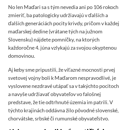
No len Maďari sa s tým nevedia ani po 106 rokoch
zmieriť, ba patologicky udržiavajú v ďalších a
ďalších generáciách pocity krivdy, pričom v každej
maďarskej dedine (vrátane tých na južnom
Slovensku) nájdete pomníčky, na ktorých
každoročne 4. júna vzlykajú za svojou okyptenou
domovinou.
Aj keby sme pripustili, že víťazné mocnosti prvej
svetovej vojny boli k Maďarom nespravodlivé, je
vyslovene nezdravé utápať sa v takýchto pocitoch
a navyše udržiavať obyvateľov vo falošnej
predstave, že tie odtrhnuté územia im patrili. V
týchto krajinách oddávna žilo pôvodné slovenské,
chorvátske, srbské či rumunské obyvateľstvo.