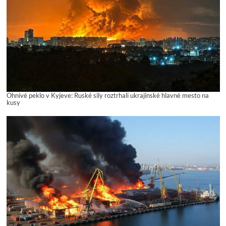
Ohnivé peklo v Kyjeve: Ruské sily roztrhali ukrajinské hlavné mesto na
kusy