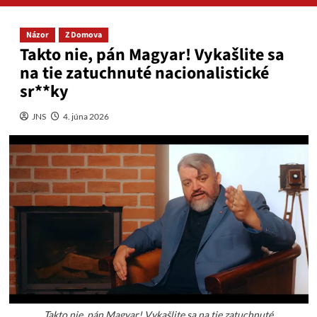
Názor
Z Domova
Takto nie, pán Magyar! Vykašlite sa
na tie zatuchnuté nacionalistické
sr**ky
JNS
4. júna 2026
Takto nie, pán Magyar! Vykašlite sa na tie zatuchnuté