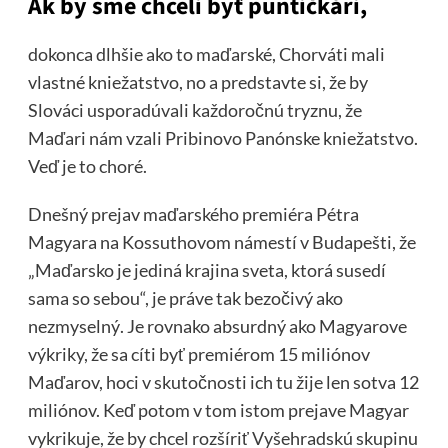
Ak by sme chceli byť puntičkári,
dokonca dlhšie ako to maďarské, Chorváti mali
vlastné kniežatstvo, no a predstavte si, že by
Slováci usporadúvali každoročnú tryznu, že
Maďari nám vzali Pribinovo Panónske kniežatstvo.
Veď je to choré.
Dnešný prejav maďarského premiéra Pétra
Magyara na Kossuthovom námestí v Budapešti, že
„Maďarsko je jediná krajina sveta, ktorá susedí
sama so sebou“, je práve tak bezočivý ako
nezmyselný. Je rovnako absurdný ako Magyarove
výkriky, že sa cíti byť premiérom 15 miliónov
Maďarov, hoci v skutočnosti ich tu žije len sotva 12
miliónov. Keď potom v tom istom prejave Magyar
vykrikuje, že by chcel rozšíriť Vyšehradskú skupinu