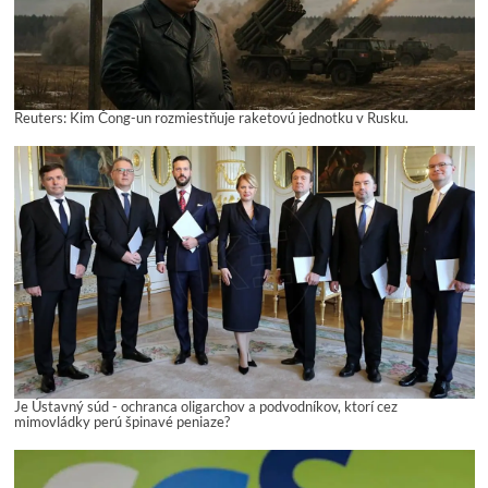
Reuters: Kim Čong-un rozmiestňuje raketovú jednotku v Rusku.
Je Ústavný súd - ochranca oligarchov a podvodníkov, ktorí cez
mimovládky perú špinavé peniaze?