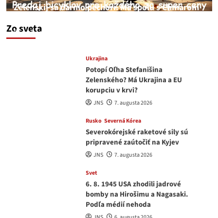
Zelenskij sa darmo pechorí. Má spolu s Chmarom
a Drapatým nad čím rozmýšľať
Zo sveta
medvedar
8. augusta 2026
Ukrajina
Potopí Oľha Stefanišina
Zelenského? Má Ukrajina a EU
korupciu v krvi?
JNS
7. augusta 2026
Rusko
Severná Kórea
Severokórejské raketové sily sú
pripravené zaútočiť na Kyjev
JNS
7. augusta 2026
Svet
6. 8. 1945 USA zhodili jadrové
bomby na Hirošimu a Nagasaki.
Podľa médií nehoda
JNS
6. augusta 2026