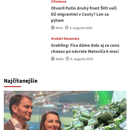
Z Domova
Otvoril Putin druhý front ŠVO voči
EÚ migrantmi v Ceuty? Len sa
pýtam
ferro
6. augusta 2026
Hrobári Slovenska
Grohling: Fica dáme dolu aj za cenu
chaosu po návrate Matoviča k moci
dedic
6. augusta 2026
Najčítanejšie