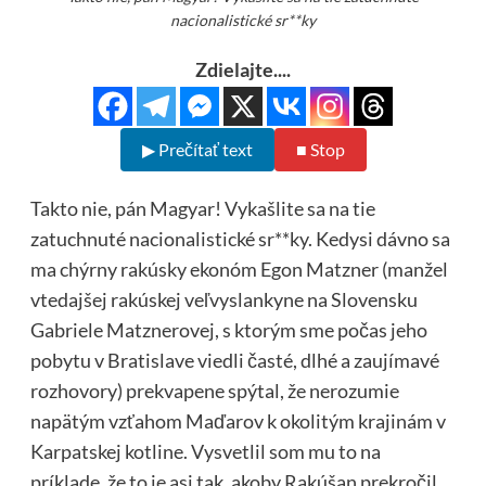
nacionalistické sr**ky
Zdielajte....
▶ Prečítať text
■ Stop
Takto nie, pán Magyar! Vykašlite sa na tie
zatuchnuté nacionalistické sr**ky. Kedysi dávno sa
ma chýrny rakúsky ekonóm Egon Matzner (manžel
vtedajšej rakúskej veľvyslankyne na Slovensku
Gabriele Matznerovej, s ktorým sme počas jeho
pobytu v Bratislave viedli časté, dlhé a zaujímavé
rozhovory) prekvapene spýtal, že nerozumie
napätým vzťahom Maďarov k okolitým krajinám v
Karpatskej kotline. Vysvetlil som mu to na
príklade, že to je asi tak, akoby Rakúšan prekročil