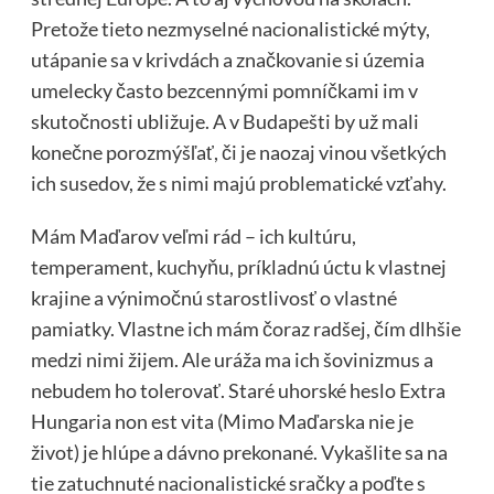
Pretože tieto nezmyselné nacionalistické mýty,
utápanie sa v krivdách a značkovanie si územia
umelecky často bezcennými pomníčkami im v
skutočnosti ubližuje. A v Budapešti by už mali
konečne porozmýšľať, či je naozaj vinou všetkých
ich susedov, že s nimi majú problematické vzťahy.
Mám Maďarov veľmi rád – ich kultúru,
temperament, kuchyňu, príkladnú úctu k vlastnej
krajine a výnimočnú starostlivosť o vlastné
pamiatky. Vlastne ich mám čoraz radšej, čím dlhšie
medzi nimi žijem. Ale uráža ma ich šovinizmus a
nebudem ho tolerovať. Staré uhorské heslo Extra
Hungaria non est vita (Mimo Maďarska nie je
život) je hlúpe a dávno prekonané. Vykašlite sa na
tie zatuchnuté nacionalistické sračky a poďte s