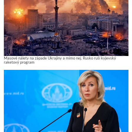
Masové nálety na západe Ukrajiny a mimo nej. Rusko ruší kyjevský
raketový program