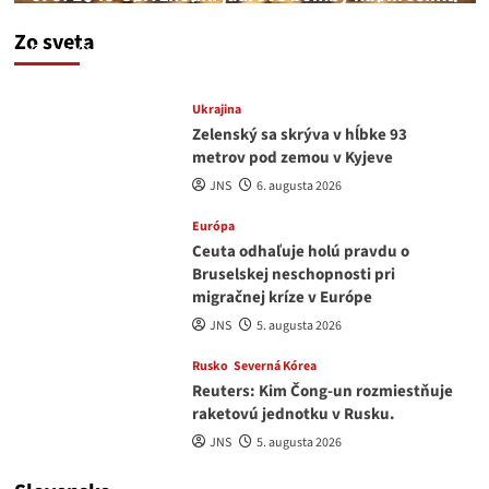
a Nagasaki. Podľa médií nehoda
Zo sveta
JNS
6. augusta 2026
Ukrajina
Zelenský sa skrýva v hĺbke 93
metrov pod zemou v Kyjeve
JNS
6. augusta 2026
Európa
Ceuta odhaľuje holú pravdu o
Bruselskej neschopnosti pri
migračnej kríze v Európe
JNS
5. augusta 2026
Rusko
Severná Kórea
Reuters: Kim Čong-un rozmiestňuje
raketovú jednotku v Rusku.
JNS
5. augusta 2026