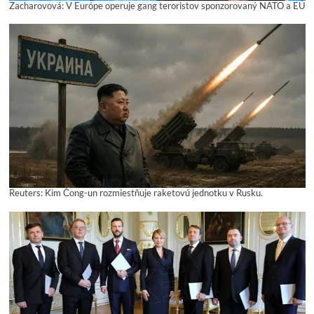
Zacharovová: V Európe operuje gang teroristov sponzorovaný NATO a EÚ
Reuters: Kim Čong-un rozmiestňuje raketovú jednotku v Rusku.