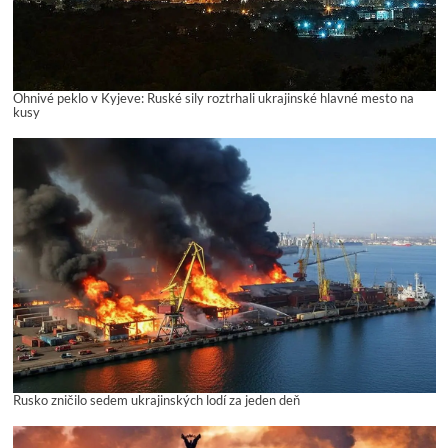
Ohnivé peklo v Kyjeve: Ruské sily roztrhali ukrajinské hlavné mesto na
kusy
Rusko zničilo sedem ukrajinských lodí za jeden deň