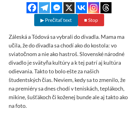
▶ Prečítať text
■ Stop
Záleská a Tódová sa vybrali do divadla. Mama ma
učila, že do divadla sa chodí ako do kostola: vo
sviatočnom a nie ako hastroš. Slovenské národné
divadlo je svätyňa kultúry a k tej patrí aj kultúra
odievania. Takto to bolo ešte za našich
študentských čias. Neviem, kedy sa to zmenilo, že
na premiéry sa dnes chodí v teniskách, teplákoch,
mikine, šušťákoch či koženej bunde ale aj takto ako
na foto.