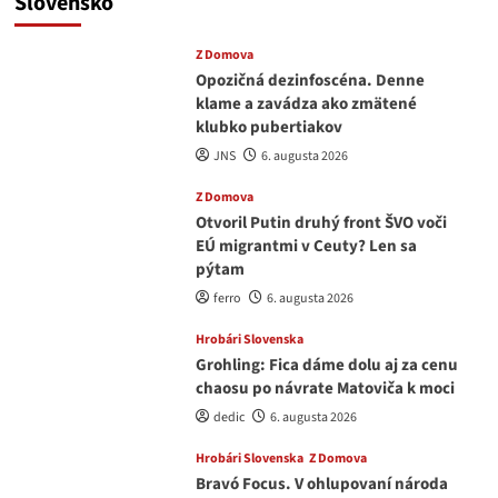
Slovensko
Z Domova
Opozičná dezinfoscéna. Denne
klame a zavádza ako zmätené
klubko pubertiakov
JNS
6. augusta 2026
Z Domova
Otvoril Putin druhý front ŠVO voči
EÚ migrantmi v Ceuty? Len sa
pýtam
ferro
6. augusta 2026
Hrobári Slovenska
Grohling: Fica dáme dolu aj za cenu
chaosu po návrate Matoviča k moci
dedic
6. augusta 2026
Hrobári Slovenska
Z Domova
Bravó Focus. V ohlupovaní národa