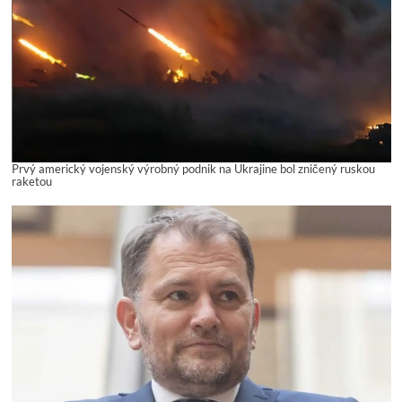
Prvý americký vojenský výrobný podnik na Ukrajine bol zničený ruskou
raketou