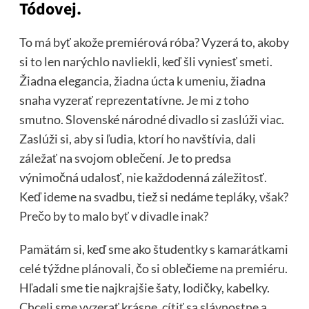
Tódovej.
To má byť akože premiérová róba? Vyzerá to, akoby
si to len narýchlo navliekli, keď šli vyniesť smeti.
Žiadna elegancia, žiadna úcta k umeniu, žiadna
snaha vyzerať reprezentatívne. Je mi z toho
smutno. Slovenské národné divadlo si zaslúži viac.
Zaslúži si, aby si ľudia, ktorí ho navštívia, dali
záležať na svojom oblečení. Je to predsa
výnimočná udalosť, nie každodenná záležitosť.
Keď ideme na svadbu, tiež si nedáme tepláky, však?
Prečo by to malo byť v divadle inak?
Pamätám si, keď sme ako študentky s kamarátkami
celé týždne plánovali, čo si oblečieme na premiéru.
Hľadali sme tie najkrajšie šaty, lodičky, kabelky.
Chceli sme vyzerať krásne, cítiť sa slávnostne a