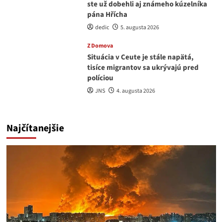
ste už dobehli aj známeho kúzelníka
pána Hřícha
dedic
5. augusta 2026
Z Domova
Situácia v Ceute je stále napätá,
tisíce migrantov sa ukrývajú pred
políciou
JNS
4. augusta 2026
Najčítanejšie