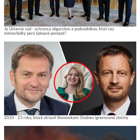
Je Ústavný súd - ochranca oligarchov a podvodníkov, ktorí cez
mimovládky perú špinavé peniaze?
2020 - 23 roky, ktoré otriasli Slovenskom: Dodnes ignorované zločiny