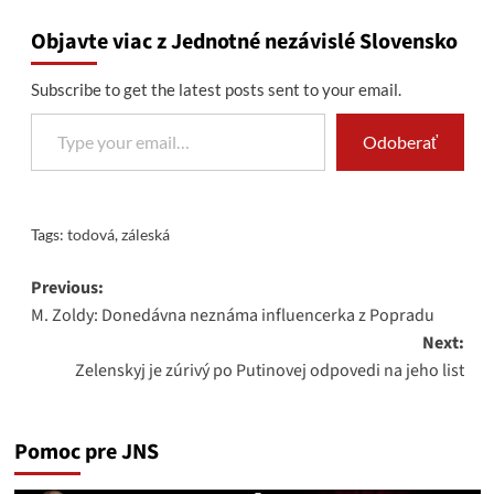
Objavte viac z Jednotné nezávislé Slovensko
Subscribe to get the latest posts sent to your email.
Type your email…
Odoberať
Tags:
todová
,
záleská
Post
Previous:
M. Zoldy: Donedávna neznáma influencerka z Popradu
navigation
Next:
Zelenskyj je zúrivý po Putinovej odpovedi na jeho list
Pomoc pre JNS