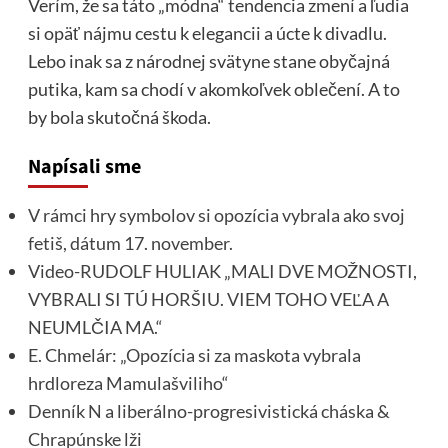
Verím, že sa táto „módna“ tendencia zmení a ľudia
si opäť nájmu cestu k elegancii a úcte k divadlu.
Lebo inak sa z národnej svätyne stane obyčajná
putika, kam sa chodí v akomkoľvek oblečení. A to
by bola skutočná škoda.
Napísali sme
V rámci hry symbolov si opozícia vybrala ako svoj
fetiš, dátum 17. november.
Video-RUDOLF HULIAK „MALI DVE MOŽNOSTI,
VYBRALI SI TÚ HORŠIU. VIEM TOHO VEĽA A
NEUMLČIA MA.“
E. Chmelár: „Opozícia si za maskota vybrala
hrdloreza Mamulašviliho“
Denník N a liberálno-progresivistická cháska &
Chrapúnske lži