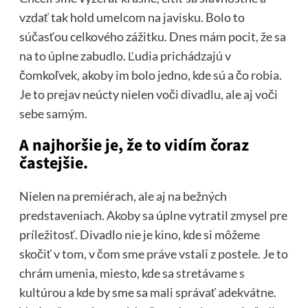
vzdať tak hold umelcom na javisku. Bolo to
súčasťou celkového zážitku. Dnes mám pocit, že sa
na to úplne zabudlo. Ľudia prichádzajú v
čomkoľvek, akoby im bolo jedno, kde sú a čo robia.
Je to prejav neúcty nielen voči divadlu, ale aj voči
sebe samým.
A najhoršie je, že to vidím čoraz
častejšie.
Nielen na premiérach, ale aj na bežných
predstaveniach. Akoby sa úplne vytratil zmysel pre
príležitosť. Divadlo nie je kino, kde si môžeme
skočiť v tom, v čom sme práve vstali z postele. Je to
chrám umenia, miesto, kde sa stretávame s
kultúrou a kde by sme sa mali správať adekvátne.