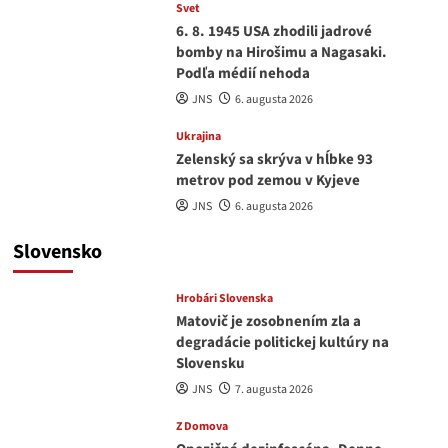
Svet
6. 8. 1945 USA zhodili jadrové
bomby na Hirošimu a Nagasaki.
Podľa médií nehoda
JNS
6. augusta 2026
Ukrajina
Zelenský sa skrýva v hĺbke 93
metrov pod zemou v Kyjeve
JNS
6. augusta 2026
Slovensko
Hrobári Slovenska
Matovič je zosobnením zla a
degradácie politickej kultúry na
Slovensku
JNS
7. augusta 2026
Z Domova