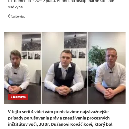
to "odmenila" -20% z platu. Podnet na disciplinárne stíhanie
sudkyne...
Read
Čítajte viac
more
about
Záleská
označila
sudcov
za
„sviňe“
Kosová
ju
za
to
„odmenila“
-20%
z
Z Domova
platu
V tejto sérii 4 videí vám predstavíme najzávažnejšie
prípady porušovania práv a zneužívania procesných
inštitútov voči, JUDr. Dušanovi Kováčikovi, ktorý bol