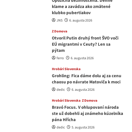
Opozičná dezinfoscéna. Denne
klame a zavádza ako zmätené
klubko pubertiakov
JNS
6. augusta 2026
Z Domova
Otvoril Putin druhý front ŠVO voči
EÚ migrantmi v Ceuty? Len sa
pýtam
ferro
6. augusta 2026
Hrobári Slovenska
Grohling: Fica dáme dolu aj za cenu
chaosu po návrate Matoviča k moci
dedic
6. augusta 2026
Hrobári Slovenska
Z Domova
Bravó Focus. V ohlupovaní národa
ste už dobehli aj známeho kúzelníka
pána Hřícha
dedic
5. augusta 2026