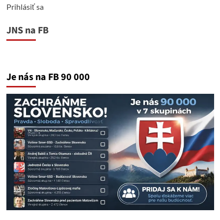
inštitútov
Prihlásiť sa
voči,
JUDr.
JNS na FB
Dušanovi
Kováčikovi,
ktorý
bol
nezákonne
Je nás na FB 90 000
odsúdený
na
8
rokov
odňatia
slobody.