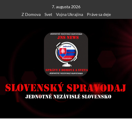
Skip
7. augusta 2026
to
Z Domova
Svet
Vojna Ukrajina
Práve sa deje
content