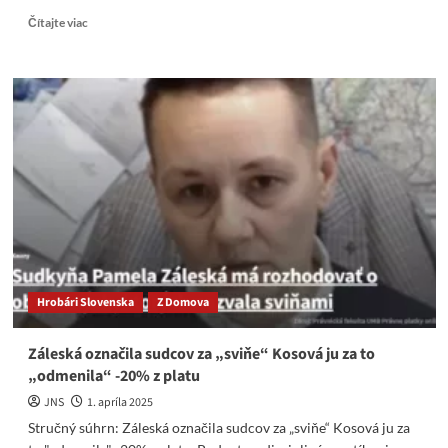
Read
Čítajte viac
more
about
Záleskej
hrozí
„disciplinárka“,
pre
prieťahy
riskuje
stratu
talára.
Hrobári Slovenska
Z Domova
Záleská označila sudcov za „sviňe“ Kosová ju za to
„odmenila“ -20% z platu
JNS
1. apríla 2025
Stručný súhrn: Záleská označila sudcov za „sviňe“ Kosová ju za