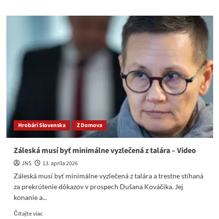
about
Záleská
nazývala
iných
sudcov
„svine
v
talároch“
–
Video
Hrobári Slovenska
Z Domova
Záleská musí byť minimálne vyzlečená z talára – Video
JNS
13. apríla 2026
Záleská musí byť minimálne vyzlečená z talára a trestne stíhaná
za prekrútenie dôkazov v prospech Dušana Kováčika. Jej
konanie a...
Read
Čítajte viac