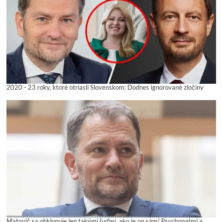
2020 - 23 roky, ktoré otriasli Slovenskom: Dodnes ignorované zločiny
Matovič sa obklopuje len takými ľuďmi, ako je on sám! Psychopatmi a