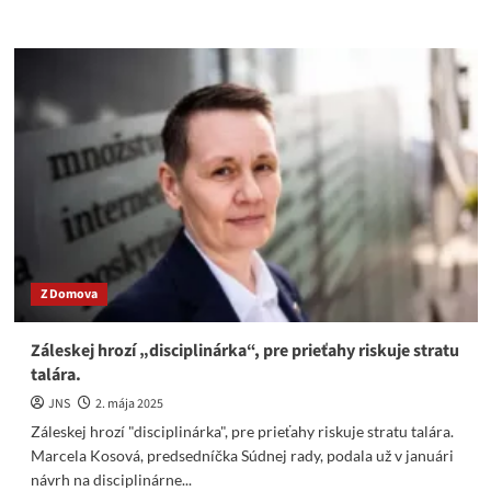
more
about
Záleská
musí
byť
minimálne
vyzlečená
z
talára
–
Video
Z Domova
Záleskej hrozí „disciplinárka“, pre prieťahy riskuje stratu
talára.
JNS
2. mája 2025
Záleskej hrozí "disciplinárka", pre prieťahy riskuje stratu talára.
Marcela Kosová, predsedníčka Súdnej rady, podala už v januári
návrh na disciplinárne...