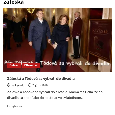
záleská
Bulvár
Z Domova
Záleská a Tódová sa vybrali do divadla
velkyrudolf
7. júna 2026
Záleská a Tódová sa vybrali do divadla. Mama ma učila, že do
divadla sa chodí ako do kostola: vo sviatočnom...
Read
Čítajte viac
more
about