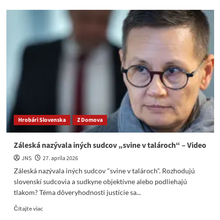
Záleská
a
Tódová
sa
vybrali
do
divadla
Hrobári Slovenska
Z Domova
Záleská nazývala iných sudcov „svine v talároch“ – Video
JNS
27. apríla 2026
Záleská nazývala iných sudcov "svine v talároch". Rozhodujú
slovenskí sudcovia a sudkyne objektívne alebo podliehajú
tlakom? Téma dôveryhodnosti justície sa...
Read
Čítajte viac
more