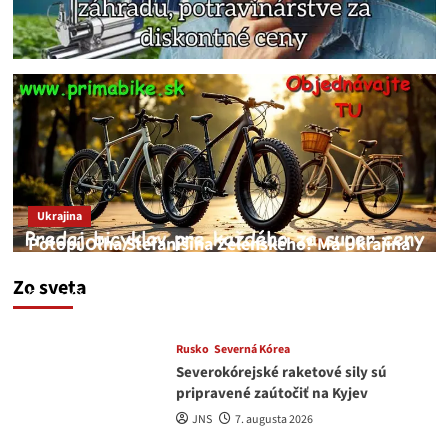
Ukrajina
Potopí Oľha Stefanišina Zelenského? Má Ukrajina
a EU korupciu v krvi?
Zo sveta
JNS
7. augusta 2026
Rusko
Severná Kórea
Severokórejské raketové sily sú
pripravené zaútočiť na Kyjev
JNS
7. augusta 2026