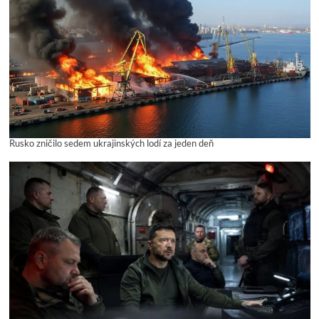
Rusko zničilo sedem ukrajinských lodí za jeden deň