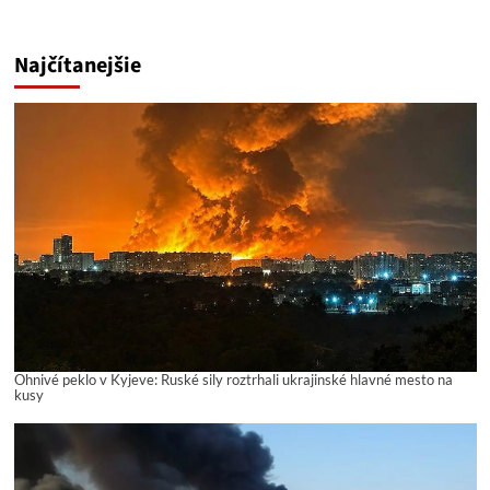
Najčítanejšie
Ohnivé peklo v Kyjeve: Ruské sily roztrhali ukrajinské hlavné mesto na
kusy