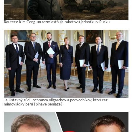
Reuters: Kim Čong-un rozmiestňuje raketovú jednotku v Rusku.
Je Ústavný súd - ochranca oligarchov a podvodníkov, ktorí cez
mimovládky perú špinavé peniaze?