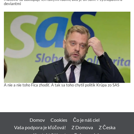
deviantmi
A nie a nie toho Fica zhodiť. A tak sa toho chytil politik Krúpa zo SAS
Domov
Cookies
Čo je náš ciel
Vaša podpora je kľúčová!
Z Domova
Z Česka