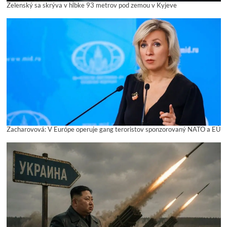
Zelenský sa skrýva v hĺbke 93 metrov pod zemou v Kyjeve
Zacharovová: V Európe operuje gang teroristov sponzorovaný NATO a EÚ