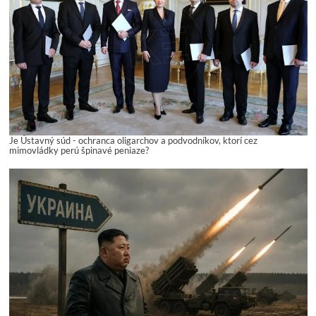
Je Ústavný súd - ochranca oligarchov a podvodníkov, ktorí cez
mimovládky perú špinavé peniaze?