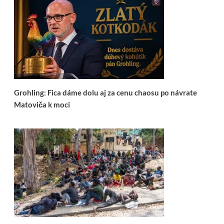
Grohling: Fica dáme dolu aj za cenu chaosu po návrate
Matoviča k moci