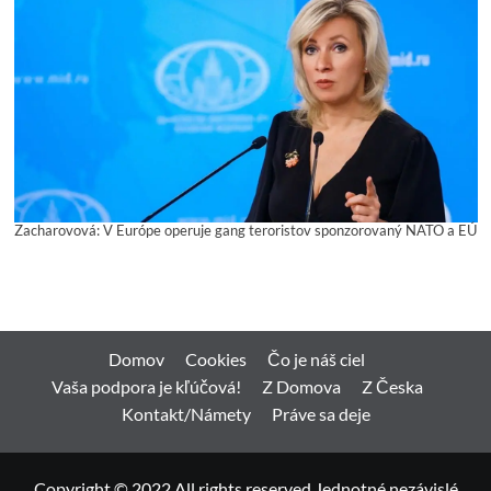
Zacharovová: V Európe operuje gang teroristov sponzorovaný NATO a EÚ
Domov
Cookies
Čo je náš ciel
Vaša podpora je kľúčová!
Z Domova
Z Česka
Kontakt/Námety
Práve sa deje
Copyright © 2022 All rights reserved Jednotné nezávislé