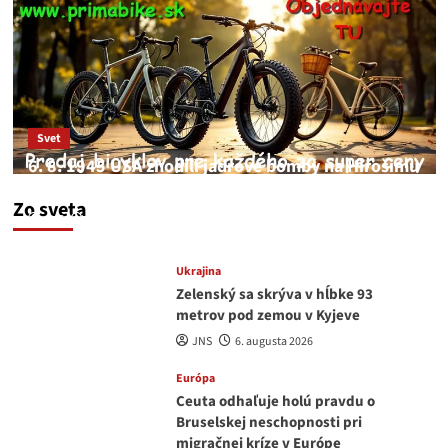
Svet
6. 8. 1945 USA zhodili jadrové bomby na Hirošimu
a Nagasaki. Podľa médií nehoda
Zo sveta
JNS
6. augusta 2026
Ukrajina
Zelenský sa skrýva v hĺbke 93
metrov pod zemou v Kyjeve
JNS
6. augusta 2026
Európa
Ceuta odhaľuje holú pravdu o
Bruselskej neschopnosti pri
migračnej kríze v Európe