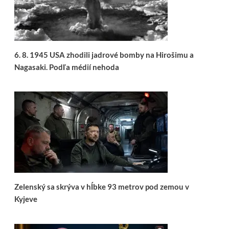
6. 8. 1945 USA zhodili jadrové bomby na Hirošimu a
Nagasaki. Podľa médií nehoda
Zelenský sa skrýva v hĺbke 93 metrov pod zemou v
Kyjeve