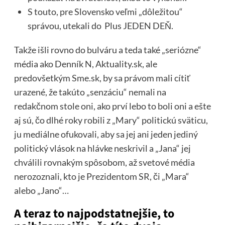
S touto, pre Slovensko veľmi „dôležitou“
správou, utekali do Plus JEDEN DEŇ.
Takže išli rovno do bulváru a teda také „seriózne“
média ako Denník N, Aktuality.sk, ale
predovšetkým Sme.sk, by sa právom mali cítiť
urazené, že takúto „senzáciu“ nemali na
redakčnom stole oni, ako prví lebo to boli oni a ešte
aj sú, čo dlhé roky robili z „Mary“ politickú sväticu,
ju mediálne ofukovali, aby sa jej ani jeden jediný
politický vlások na hlávke neskrivil a „Jana“ jej
chválili rovnakým spôsobom, až svetové média
nerozoznali, kto je Prezidentom SR, či „Mara“
alebo „Jano“…
A teraz to najpodstatnejšie, to