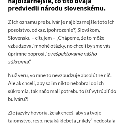
najbizarnejšie, čo títo dvaja
predviedli národu slovenskému.
Z ich oznamu pre bulvár je najbizarnejšie toto ich
posolstvo, odkaz, (pohrozenie?) Slovákom,
Slovensku – citujem – „Chápeme, že to môže
vzbudzovať mnohé otázky, no chceli by sme vás
úprimne poprosiť
o rešpektovanie nášho
súkromia
.“
Nuž veru, vo mne to nevzbudzuje absolútne nič.
Ale ak chceli, aby sa im nikto nebabral do ich
súkromia, tak načo mali potrebu to ísť vytrúbiť do
bulváru?!
Zle jazyky hovoria, že ak chceš, aby sa tvoje
tajomstvo, resp. nejaká klebeta „nikdy“ nedostala