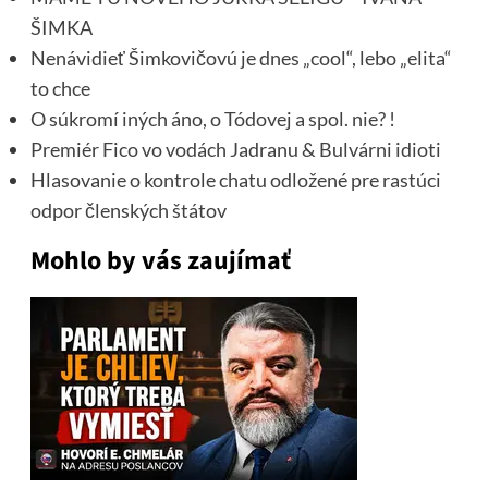
ŠIMKA
Nenávidieť Šimkovičovú je dnes „cool“, lebo „elita“
to chce
O súkromí iných áno, o Tódovej a spol. nie? !
Premiér Fico vo vodách Jadranu & Bulvárni idioti
Hlasovanie o kontrole chatu odložené pre rastúci
odpor členských štátov
Mohlo by vás zaujímať