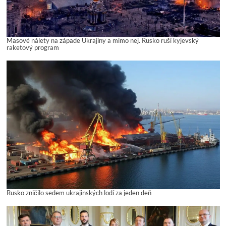
Masové nálety na západe Ukrajiny a mimo nej. Rusko ruší kyjevský
raketový program
Rusko zničilo sedem ukrajinských lodí za jeden deň