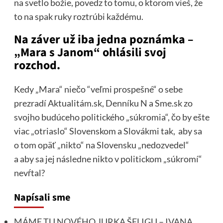
na svetlo božie, povedz to tomu, o ktorom vieš, že
to na spak ruky roztrúbi každému.
Na záver už iba jedna poznámka –
„Mara s Janom“ ohlásili svoj
rozchod.
Kedy „Mara“ niečo “veľmi prospešné“ o sebe
prezradí Aktualitám.sk, Denníku N a Sme.sk zo
svojho budúceho politického „súkromia“, čo by ešte
viac „otriaslo“ Slovenskom a Slovákmi tak, aby sa
o tom opäť „nikto“ na Slovensku „nedozvedel“
a aby sa jej následne nikto v politickom „súkromí“
nevŕtal?
Napísali sme
MÁME TU NOVÉHO JURKA ŠELIGU – IVANA