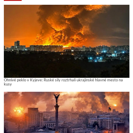
Ohnivé peklo v Kyjeve: Ruské sily roztrhali ukrajinské hlavné mesto na
kusy