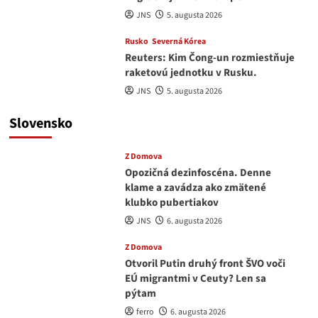
JNS
5. augusta 2026
Rusko
Severná Kórea
Reuters: Kim Čong-un rozmiestňuje
raketovú jednotku v Rusku.
JNS
5. augusta 2026
Slovensko
Z Domova
Opozičná dezinfoscéna. Denne
klame a zavádza ako zmätené
klubko pubertiakov
JNS
6. augusta 2026
Z Domova
Otvoril Putin druhý front ŠVO voči
EÚ migrantmi v Ceuty? Len sa
pýtam
ferro
6. augusta 2026