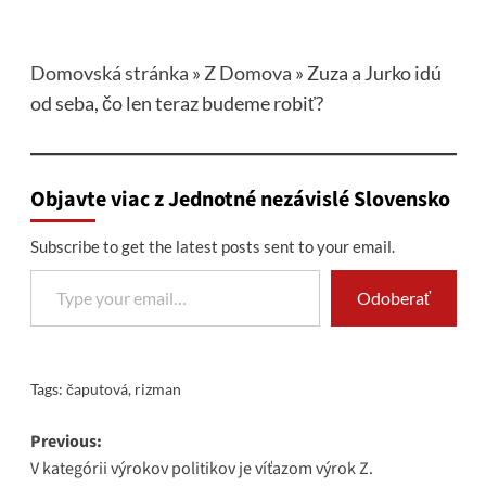
Domovská stránka
»
Z Domova
»
Zuza a Jurko idú
od seba, čo len teraz budeme robiť?
Objavte viac z Jednotné nezávislé Slovensko
Subscribe to get the latest posts sent to your email.
Type your email…
Odoberať
Tags:
čaputová
,
rizman
Post
Previous:
V kategórii výrokov politikov je víťazom výrok Z.
navigation