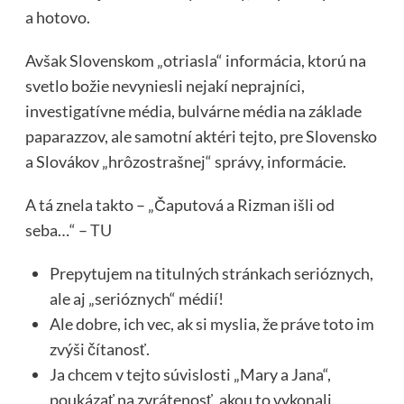
a hotovo.
Avšak Slovenskom „otriasla“ informácia, ktorú na
svetlo božie nevyniesli nejakí neprajníci,
investigatívne média, bulvárne média na základe
paparazzov, ale samotní aktéri tejto, pre Slovensko
a Slovákov „hrôzostrašnej“ správy, informácie.
A tá znela takto – „Čaputová a Rizman išli od
seba…“ –
TU
Prepytujem na titulných stránkach serióznych,
ale aj „serióznych“ médií!
Ale dobre, ich vec, ak si myslia, že práve toto im
zvýši čítanosť.
Ja chcem v tejto súvislosti „Mary a Jana“,
poukázať na zvrátenosť, akou to vykonali.