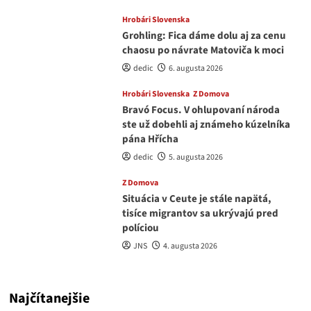
Hrobári Slovenska
Grohling: Fica dáme dolu aj za cenu
chaosu po návrate Matoviča k moci
dedic
6. augusta 2026
Hrobári Slovenska
Z Domova
Bravó Focus. V ohlupovaní národa
ste už dobehli aj známeho kúzelníka
pána Hřícha
dedic
5. augusta 2026
Z Domova
Situácia v Ceute je stále napätá,
tisíce migrantov sa ukrývajú pred
políciou
JNS
4. augusta 2026
Najčítanejšie