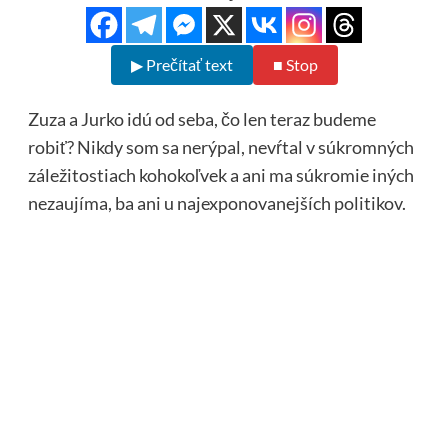
▶ Prečítať text
■ Stop
Zuza a Jurko idú od seba, čo len teraz budeme
robiť? Nikdy som sa nerýpal, nevŕtal v súkromných
záležitostiach kohokoľvek a ani ma súkromie iných
nezaujíma, ba ani u najexponovanejších politikov.