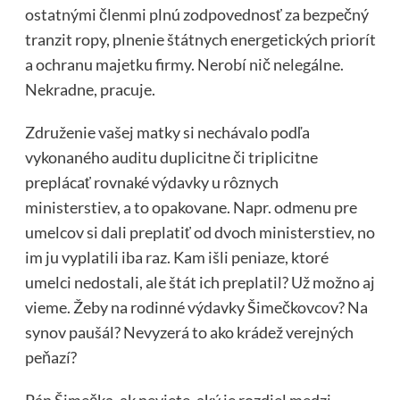
ostatnými členmi plnú zodpovednosť za bezpečný
tranzit ropy, plnenie štátnych energetických priorít
a ochranu majetku firmy. Nerobí nič nelegálne.
Nekradne, pracuje.
Združenie vašej matky si nechávalo podľa
vykonaného auditu duplicitne či triplicitne
preplácať rovnaké výdavky u rôznych
ministerstiev, a to opakovane. Napr. odmenu pre
umelcov si dali preplatiť od dvoch ministerstiev, no
im ju vyplatili iba raz. Kam išli peniaze, ktoré
umelci nedostali, ale štát ich preplatil? Už možno aj
vieme. Žeby na rodinné výdavky Šimečkovcov? Na
synov paušál? Nevyzerá to ako krádež verejných
peňazí?
Pán Šimečka, ak neviete, aký je rozdiel medzi