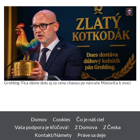
Grohling: Fica dáme dolu aj za cenu chaosu po návrate Matoviča k moci
Domov
Cookies
Čo je náš ciel
Vaša podpora je kľúčová!
Z Domova
Z Česka
Kontakt/Námety
Práve sa deje