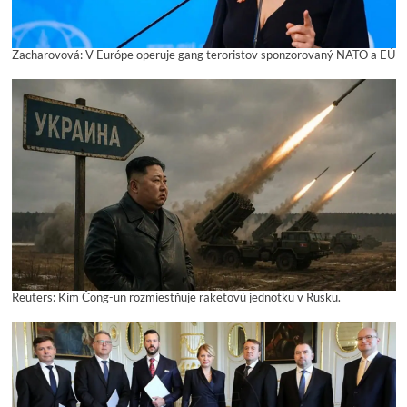
Zacharovová: V Európe operuje gang teroristov sponzorovaný NATO a EÚ
Reuters: Kim Čong-un rozmiestňuje raketovú jednotku v Rusku.