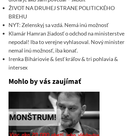
ŽIVOT NA DRUHEJ STRANE POLITICKÉHO
BREHU
NYT: Zelenskyj sa vzdá. Nemá inú možnosť
Klamár Hamran žiadosť o odchod na ministerstve
nepodal! Iba to verejne vyhlasoval. Nový minister
nemal inú možnosť, iba konať.
Irenka Biháriovie & šesť kráľov & tri pohlavia &
intersex
Mohlo by vás zaujímať