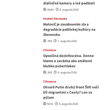
diaľničné kamery a iné podlosti
dedic
8. augusta 2026
Hrobári Slovenska
Matovič je zosobnením zla a
degradácie politickej kultúry na
Slovensku
JNS
7. augusta 2026
Z Domova
Opozičná dezinfoscéna. Denne
klame a zavádza ako zmätené
klubko pubertiakov
JNS
6. augusta 2026
Z Domova
Otvoril Putin druhý front ŠVO voči
EÚ migrantmi v Ceuty? Len sa
pýtam
ferro
6. augusta 2026