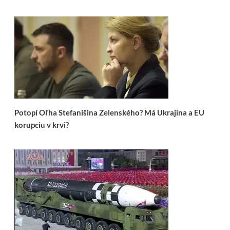
Potopí Oľha Stefanišina Zelenského? Má Ukrajina a EU
korupciu v krvi?