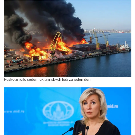
Rusko zničilo sedem ukrajinských lodí za jeden deň