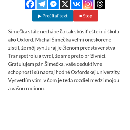
▶ Prečítať text
■ Stop
Šimečka stále nechápe čo tak skúsiť ešte inú školu
ako Oxford. Michal Šimečka veľmi oneskorene
zistil, že môj syn Juraj je členom predstavenstva
Transpetrolu a tvrdí, že sme preto príživníci.
Gratulujem pán Šimečka, vaše deduktívne
schopnosti sú naozaj hodné Oxfordskej univerzity.
Vysvetlím vám, v čom je teda rozdiel medzi mojou
a vašou rodinou.