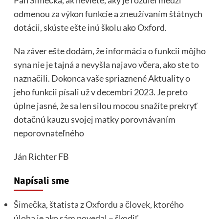
odmenou za výkon funkcie a zneužívaním štátnych
dotácii, skúste ešte inú školu ako Oxford.
Na záver ešte dodám, že informácia o funkcii môjho
syna nie je tajná a nevyšla najavo včera, ako ste to
naznačili. Dokonca vaše spriaznené Aktuality o
jeho funkcii písali už v decembri 2023. Je preto
úplne jasné, že sa len silou mocou snažíte prekryť
dotačnú kauzu svojej matky porovnávaním
neporovnateľného
Ján Richter
FB
Napísali sme
Šimečka, štatista z Oxfordu a človek, ktorého
úloha je ako sám povedal – škodiť