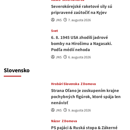
Severokórejské raketové sily sú
pripravené zaútočiť na Kyjev
JNS
7. augusta 2026
Svet
6. 8. 1945 USA zhodili jadrové
bomby na Hirošimu a Nagasaki.
Podľa médií nehoda
JNS
6. augusta 2026
Slovensko
Hrobári Slovenska
Z Domova
Strana Oľano je zoskupením krajne
pochybných figúrok, ktoré spája len
nenávisť
JNS
9. augusta 2026
Názor
Z Domova
PS pajáci & Ruská stopa & Zákerné