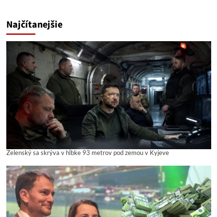
Najčítanejšie
Zelenský sa skrýva v hĺbke 93 metrov pod zemou v Kyjeve