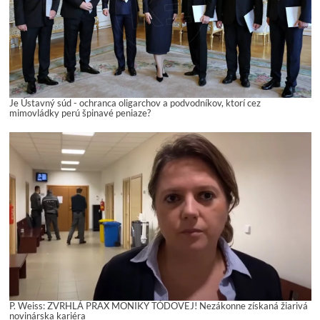
Je Ústavný súd - ochranca oligarchov a podvodníkov, ktorí cez
mimovládky perú špinavé peniaze?
P. Weiss: ZVRHLÁ PRAX MONIKY TÓDOVEJ! Nezákonne získaná žiarivá
novinárska kariéra