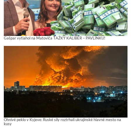
Gašpar vytiahol na Matoviča ŤAŽKÝ KALIBER – PAVLÍNKU!
Ohnivé peklo v Kyjeve: Ruské sily roztrhali ukrajinské hlavné mesto na
kusy