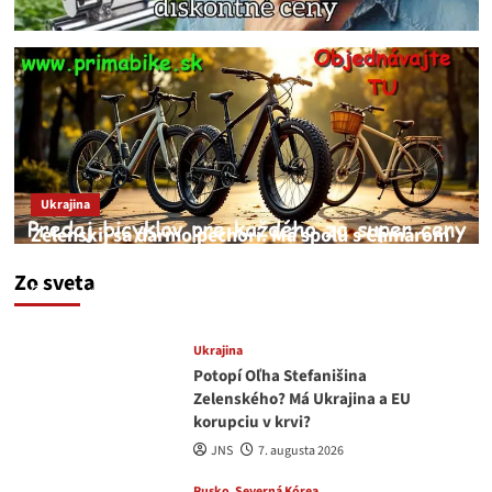
Ukrajina
Zelenskij sa darmo pechorí. Má spolu s Chmarom
a Drapatým nad čím rozmýšľať
Zo sveta
medvedar
8. augusta 2026
Ukrajina
Potopí Oľha Stefanišina
Zelenského? Má Ukrajina a EU
korupciu v krvi?
JNS
7. augusta 2026
Rusko
Severná Kórea