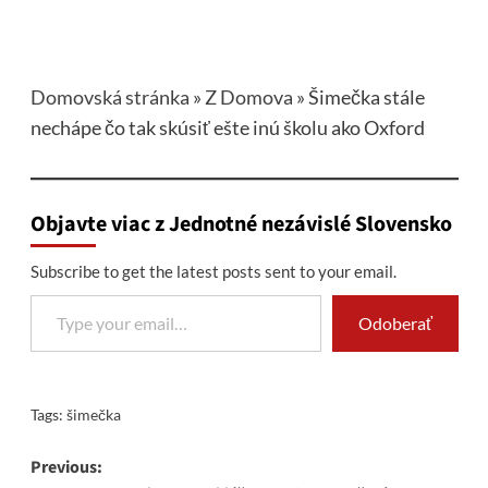
Domovská stránka
»
Z Domova
»
Šimečka stále
nechápe čo tak skúsiť ešte inú školu ako Oxford
Objavte viac z Jednotné nezávislé Slovensko
Subscribe to get the latest posts sent to your email.
Type your email…
Odoberať
Tags:
šimečka
Post
Previous: