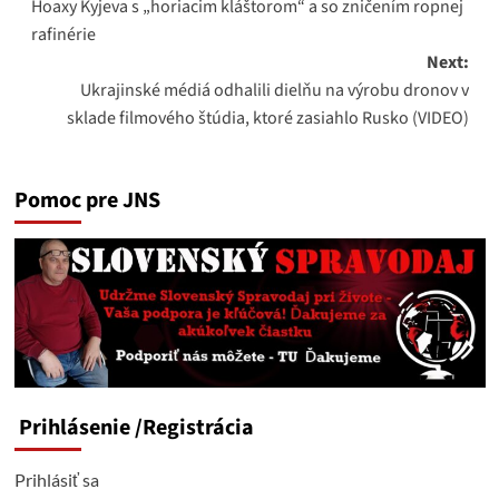
Hoaxy Kyjeva s „horiacim kláštorom“ a so zničením ropnej
navigation
rafinérie
Next:
Ukrajinské médiá odhalili dielňu na výrobu dronov v
sklade filmového štúdia, ktoré zasiahlo Rusko (VIDEO)
Pomoc pre JNS
Prihlásenie
/Registrácia
Prihlásiť sa