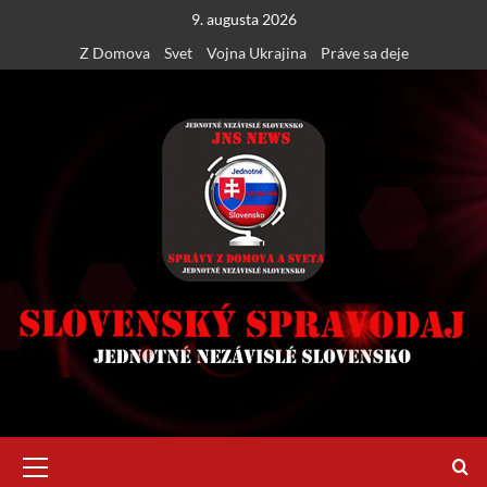
Skip
9. augusta 2026
to
Z Domova
Svet
Vojna Ukrajina
Práve sa deje
content
Primary
Menu