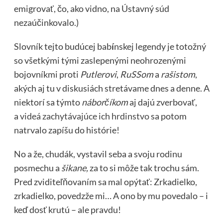
emigrovať, čo, ako vidno, na Ústavný súd
nezaúčinkovalo.)
Slovník tejto budúcej bab
í
nskej legendy je totožný
so všetkými tými zaslepenými neohrozenými
bojovníkmi proti
Putlerovi
,
RuSSom
a
rašistom
,
akých aj tu v diskusiách stretávame dnes a denne. A
niektorí sa týmto
náborčíkom
aj dajú zverbovať,
a
videá zachytávajúce ich hrdinstvo
sa potom
natrvalo zapíšu do histórie!
No a že, chudák, vystavil seba a svoju rodinu
posmechu a
šikane,
za to si môže tak trochu sám.
Pred zviditeľňovaním sa mal opýtať: Zrkadielko,
zrkadielko, povedzže mi… A ono by mu povedalo – i
keď dosť krutú – ale pravdu!