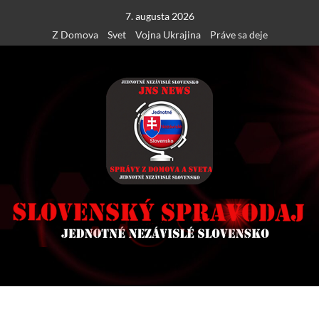
Skip
7. augusta 2026
to
Z Domova
Svet
Vojna Ukrajina
Práve sa deje
content