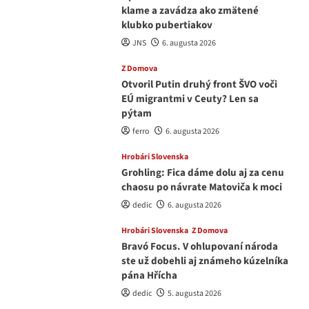
klame a zavádza ako zmätené
klubko pubertiakov
JNS
6. augusta 2026
Z Domova
Otvoril Putin druhý front ŠVO voči
EÚ migrantmi v Ceuty? Len sa
pýtam
ferro
6. augusta 2026
Hrobári Slovenska
Grohling: Fica dáme dolu aj za cenu
chaosu po návrate Matoviča k moci
dedic
6. augusta 2026
Hrobári Slovenska
Z Domova
Bravó Focus. V ohlupovaní národa
ste už dobehli aj známeho kúzelníka
pána Hřícha
dedic
5. augusta 2026