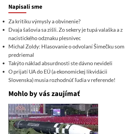
Napisali sme
Za kritiku výmysly a obvinenie?
Dvaja šašovia sa zišli. Zo sekery je tupá valaška a z
nacistického odznaku plesnivec
Michal Zoldy: Hlasovanie o odvolaní Šimečku som
predriemal
Takýto náklad absurdnosti ste dávno nevideli
O prijatí UA do EÚ (a ekonomickej likvidácii
Slovenska) musia rozhodnúť ľudia v referende!
Mohlo by vás zaujímať