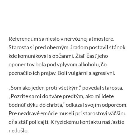
Referendum sa nieslo v nervóznej atmosfére.
Starosta si pred obecným úradom postavil stánok,
kde komunikoval s občanmi. Žiaľ, časť jeho
oponentov bola pod vplyvom alkoholu, čo
poznačilo ich prejav. Boli vulgárni a agresívni.
„Som ako jeden proti všetkým,“ povedal starosta.
„Pozrite sa mi do tváre predtým, ako mi idete
bodnúť dýku do chrbta,“ odkázal svojim odporcom.
Pre nezdravé emócie museli pri starostovi väčšinu
dňa stáť policajti. K fyzickému kontaktu našťastie
nedošlo.