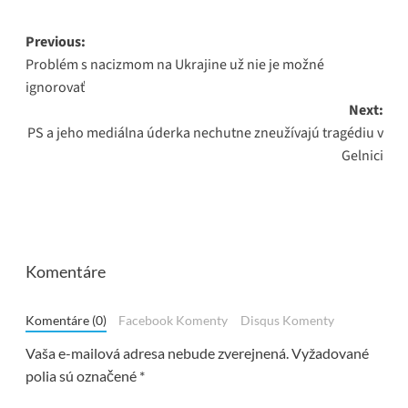
Post
Previous:
Problém s nacizmom na Ukrajine už nie je možné
navigation
ignorovať
Next:
PS a jeho mediálna úderka nechutne zneužívajú tragédiu v
Gelnici
Komentáre
Komentáre (0)
Facebook Komenty
Disqus Komenty
Vaša e-mailová adresa nebude zverejnená.
Vyžadované
polia sú označené
*