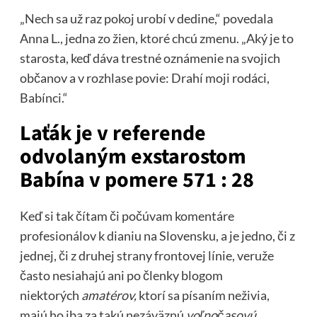
„Nech sa už raz pokoj urobí v dedine,“ povedala
Anna L., jedna zo žien, ktoré chcú zmenu. „Aký je to
starosta, keď dáva trestné oznámenie na svojich
občanov a v rozhlase povie: Drahí moji rodáci,
Babínci.“
Laťák je v referende
odvolaným exstarostom
Babína v pomere 571 : 28
Keď si tak čítam či počúvam komentáre
profesionálov k dianiu na Slovensku, a je jedno, či z
jednej, či z druhej strany frontovej línie, veruže
často nesiahajú ani po členky blogom
niektorých
amatérov,
ktorí sa písaním neživia,
majú ho iba za takú nezáväznú
voľnočasovú