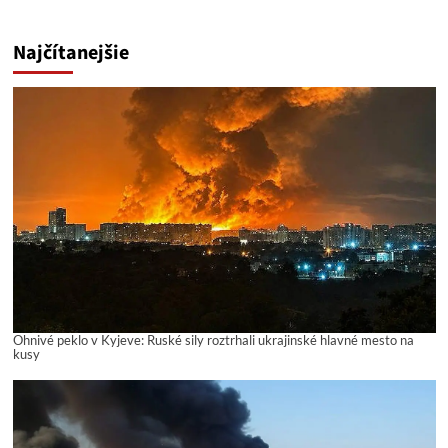
Najčítanejšie
Ohnivé peklo v Kyjeve: Ruské sily roztrhali ukrajinské hlavné mesto na
kusy