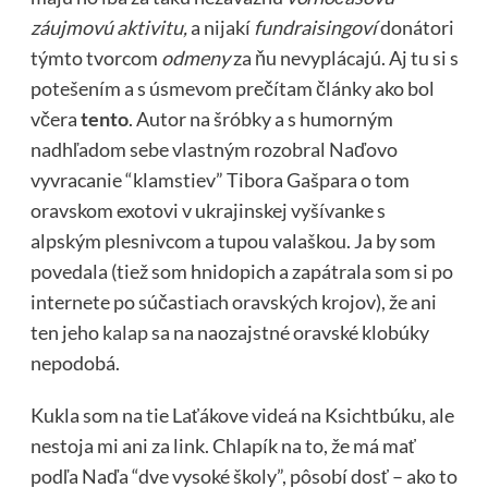
záujmovú aktivitu,
a nijakí
fundraisingoví
donátori
týmto tvorcom
odmeny
za ňu nevyplácajú. Aj tu si s
potešením a s úsmevom prečítam články ako bol
včera
tento
. Autor na šróbky a s humorným
nadhľadom sebe vlastným rozobral Naďovo
vyvracanie “klamstiev” Tibora Gašpara o tom
oravskom exotovi v ukrajinskej vyšívanke s
alpským plesnivcom a tupou valaškou. Ja by som
povedala (tiež som hnidopich a zapátrala som si po
internete po súčastiach oravských krojov), že ani
ten jeho
kalap
sa na naozajstné oravské klobúky
nepodobá.
Kukla som na tie Laťákove videá na Ksichtbúku, ale
nestoja mi ani za link. Chlapík na to, že má mať
podľa Naďa “dve vysoké školy”, pôsobí dosť – ako to