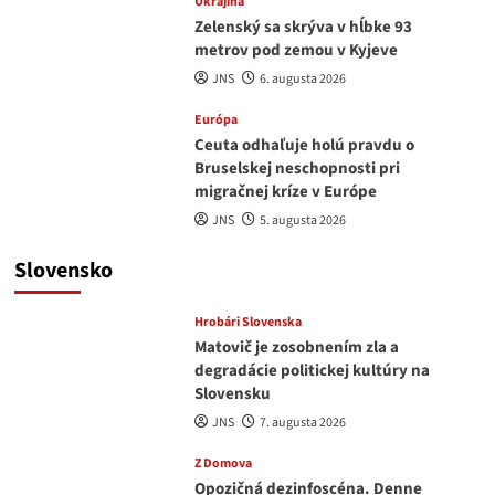
Ukrajina
Zelenský sa skrýva v hĺbke 93
metrov pod zemou v Kyjeve
JNS
6. augusta 2026
Európa
Ceuta odhaľuje holú pravdu o
Bruselskej neschopnosti pri
migračnej kríze v Európe
JNS
5. augusta 2026
Slovensko
Hrobári Slovenska
Matovič je zosobnením zla a
degradácie politickej kultúry na
Slovensku
JNS
7. augusta 2026
Z Domova
Opozičná dezinfoscéna. Denne