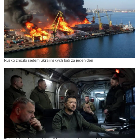
Rusko zničilo sedem ukrajinských lodí za jeden deň