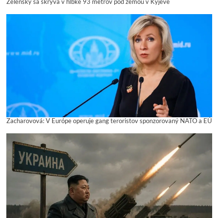
Zelenský sa skrýva v hĺbke 93 metrov pod zemou v Kyjeve
Zacharovová: V Európe operuje gang teroristov sponzorovaný NATO a EÚ