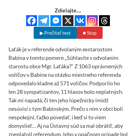
Zdielajte....
▶ Prečítať text
■ Stop
Laťák je v referende odvolaným exstarostom
Babína v tomto pomere „Súhlasíte s odvolaním
starostu obce Mgr. Laťáka?“ Z 1063 oprávnených
voličov v Babíne na otázku miestneho referenda
odpovedalo kladne až 571 voličov.
Podporilo
ho
len 28 sympatizantov, 11 hlasov bolo neplatných.
Tak mi napadá, či ten jeho lúpežnícky imidž
nesúvisí s tým Babinským. Prečo s ním v obci boli
nespokojní, ťažko povedať, i keď si to viem
domyslieť… Aj na Ústavný súd sa mal obrátiť, aby
zneplatnil referendum, lebo v opačnom prípade bol