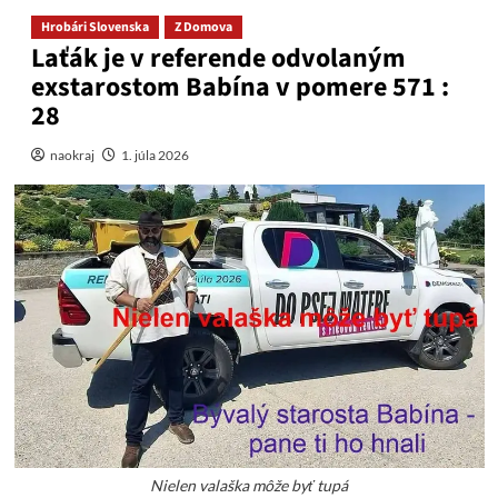
Hrobári Slovenska
Z Domova
Laťák je v referende odvolaným
exstarostom Babína v pomere 571 :
28
naokraj
1. júla 2026
Nielen valaška môže byť tupá