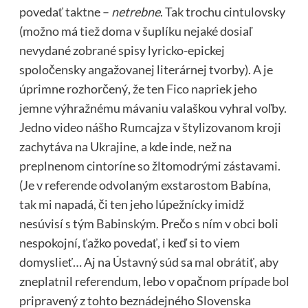
povedať taktne –
netrebne
. Tak trochu cintulovsky
(možno má tiež doma v šuplíku nejaké dosiaľ
nevydané zobrané spisy lyricko-epickej
spoločensky angažovanej literárnej tvorby). A je
úprimne rozhorčený, že ten Fico napriek jeho
jemne výhražnému mávaniu valaškou vyhral voľby.
Jedno video nášho
Rumcajza
v štylizovanom kroji
zachytáva na Ukrajine, a kde inde, než na
preplnenom cintoríne so žltomodrými zástavami.
(Je v referende odvolaným exstarostom Babína,
tak mi napadá, či ten jeho lúpežnícky imidž
nesúvisí s tým
Babinským
. Prečo s ním v obci boli
nespokojní, ťažko povedať, i keď si to viem
domyslieť… Aj na Ústavný súd sa mal obrátiť, aby
zneplatnil referendum, lebo v opačnom prípade bol
pripravený z tohto beznádejného Slovenska