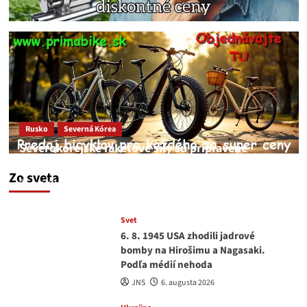
Rusko
Severná Kórea
Severokórejské raketové sily sú pripravené
zaútočiť na Kyjev
Zo sveta
JNS
7. augusta 2026
Svet
6. 8. 1945 USA zhodili jadrové
bomby na Hirošimu a Nagasaki.
Podľa médií nehoda
JNS
6. augusta 2026