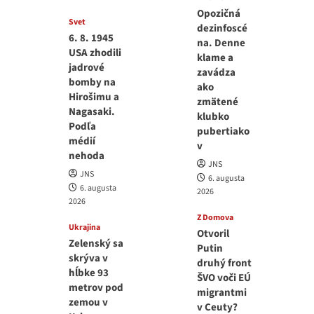
Opozičná
Svet
dezinfoscé
6. 8. 1945
na. Denne
USA zhodili
klame a
jadrové
zavádza
bomby na
ako
Hirošimu a
zmätené
Nagasaki.
klubko
Podľa
pubertiako
médií
v
nehoda
JNS
JNS
6. augusta
6. augusta
2026
2026
Z Domova
Ukrajina
Otvoril
Zelenský sa
Putin
skrýva v
druhý front
hĺbke 93
ŠVO voči EÚ
metrov pod
migrantmi
zemou v
v Ceuty?