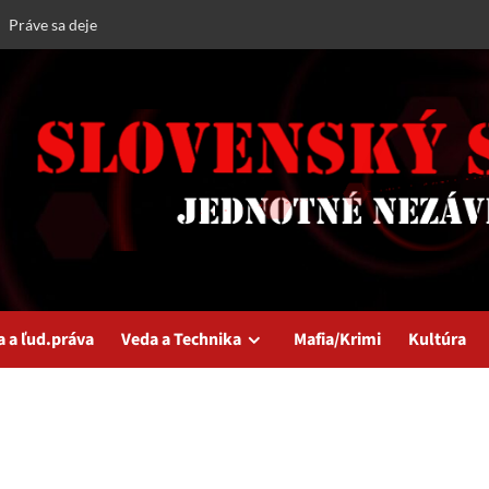
Práve sa deje
a a ľud.práva
Veda a Technika
Mafia/Krimi
Kultúra