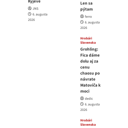
Kyjeve
Len sa
JNS
pýtam
6. augusta
ferro
2026
6. augusta
2026
Hrobári
Slovenska
Grohling:
Fica dáme
dolu aj za
cenu
chaosu po
návrate
Matoviča k
moci
dedic
6. augusta
2026
Hrobári
Slovenska