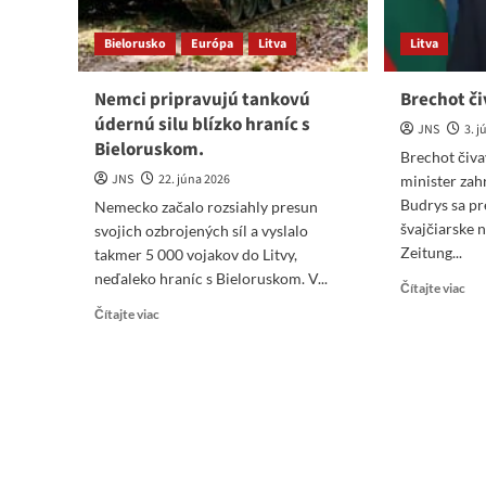
Bielorusko
Európa
Litva
Litva
Nemci pripravujú tankovú
Brechot či
údernú silu blízko hraníc s
JNS
3. 
Bieloruskom.
Brechot čivav
JNS
22. júna 2026
minister zah
Budrys sa pr
Nemecko začalo rozsiahly presun
švajčiarske
svojich ozbrojených síl a vyslalo
Zeitung...
takmer 5 000 vojakov do Litvy,
neďaleko hraníc s Bieloruskom. V...
Re
Čítajte viac
mo
Read
Čítajte viac
abo
more
Bre
about
čiv
Nemci
z
pripravujú
Lit
tankovú
údernú
silu
blízko