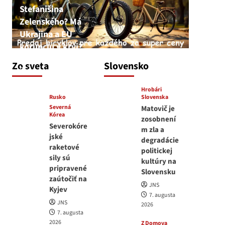
Stefanišina
Zelenského? Má
Ukrajina a EU
korupciu v krvi?
JNS
Zo sveta
Slovensko
7. augusta 2026
Hrobári
Rusko
Slovenska
Severná
Matovič je
Kórea
zosobnení
Severokóre
m zla a
jské
degradácie
raketové
politickej
sily sú
kultúry na
pripravené
Slovensku
zaútočiť na
JNS
Kyjev
7. augusta
JNS
2026
7. augusta
2026
Z Domova