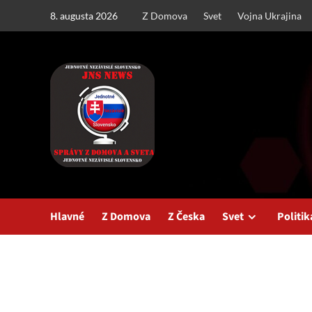
Skip
8. augusta 2026
Z Domova
Svet
Vojna Ukrajina
to
content
Hlavné
Z Domova
Z Česka
Svet
Politik