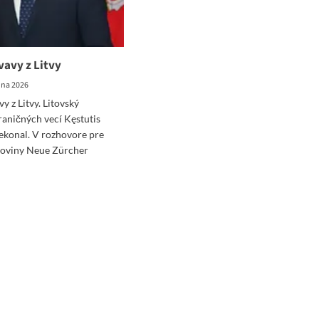
vavy z Litvy
júna 2026
y z Litvy. Litovský
raničných vecí Kęstutis
ekonal. V rozhovore pre
 noviny Neue Zürcher
ad
re
ut
chot
avy
vy