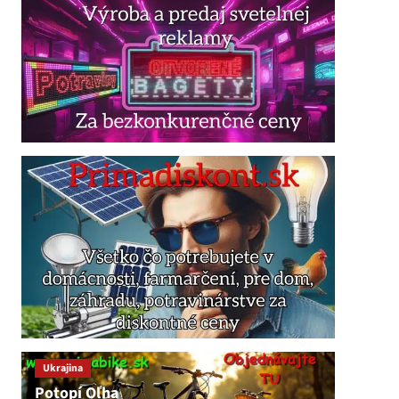
Ukrajina
Potopí Oľha