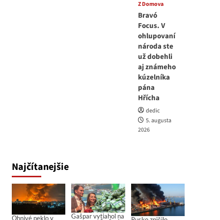
Z Domova
Bravó
Focus. V
ohlupovaní
národa ste
už dobehli
aj známeho
kúzelníka
pána
Hřícha
dedic
5. augusta
2026
Najčítanejšie
Gašpar vytiahol na
Ohnivé peklo v
Rusko zničilo