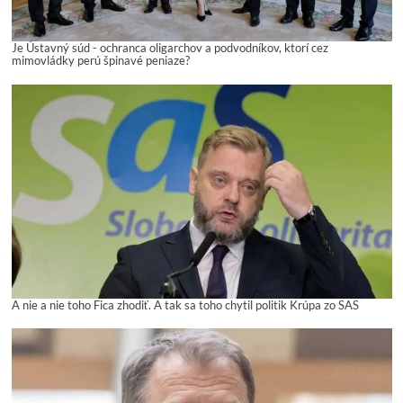
Je Ústavný súd - ochranca oligarchov a podvodníkov, ktorí cez
mimovládky perú špinavé peniaze?
A nie a nie toho Fica zhodiť. A tak sa toho chytil politik Krúpa zo SAS