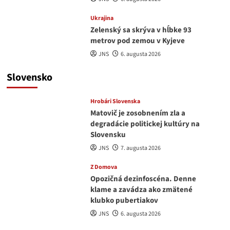
Ukrajina
Zelenský sa skrýva v hĺbke 93
metrov pod zemou v Kyjeve
JNS
6. augusta 2026
Slovensko
Hrobári Slovenska
Matovič je zosobnením zla a
degradácie politickej kultúry na
Slovensku
JNS
7. augusta 2026
Z Domova
Opozičná dezinfoscéna. Denne
klame a zavádza ako zmätené
klubko pubertiakov
JNS
6. augusta 2026