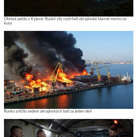
Ohnivé peklo v Kyjeve: Ruské sily roztrhali ukrajinské hlavné mesto na
kusy
Rusko zničilo sedem ukrajinských lodí za jeden deň