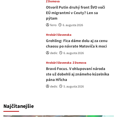
Z Domova
Otvoril Putin druhý front ŠVO voči
EÚ migrantmi v Ceuty? Len sa
pýtam
ferro
6. augusta 2026
Hrobári Slovenska
Grohling: Fica dáme dolu aj za cenu
chaosu po návrate Matoviča k moci
dedic
6. augusta 2026
Hrobári Slovenska
Z Domova
Bravó Focus. V ohlupovaní národa
ste už dobehli aj známeho kúzelníka
pána Hřícha
dedic
5. augusta 2026
Najčítanejšie