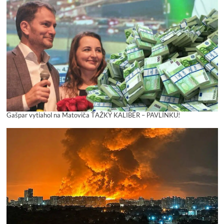
Gašpar vytiahol na Matoviča ŤAŽKÝ KALIBER – PAVLÍNKU!