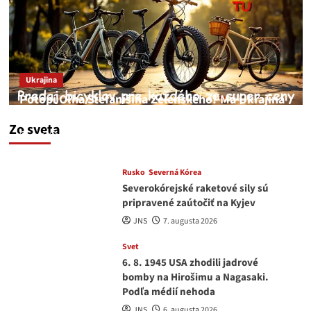
Ukrajina
Potopí Oľha Stefanišina Zelenského? Má Ukrajina
a EU korupciu v krvi?
Zo sveta
JNS
7. augusta 2026
Rusko
Severná Kórea
Severokórejské raketové sily sú
pripravené zaútočiť na Kyjev
JNS
7. augusta 2026
Svet
6. 8. 1945 USA zhodili jadrové
bomby na Hirošimu a Nagasaki.
Podľa médií nehoda
JNS
6. augusta 2026