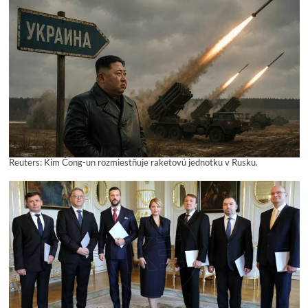
Reuters: Kim Čong-un rozmiestňuje raketovú jednotku v Rusku.