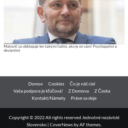
Matovič sa obklopuje len takými ľuďmi, ako je on sám! Psychopatmi a
deviantmi
Domov
Cookies
Čo je náš ciel
Vaša podpora je kľúčová!
Z Domova
Z Česka
Kontakt/Námety
Práve sa deje
Copyright © 2022 All rights reserved Jednotné nezávislé
Slovensko
|
CoverNews
by AF themes.