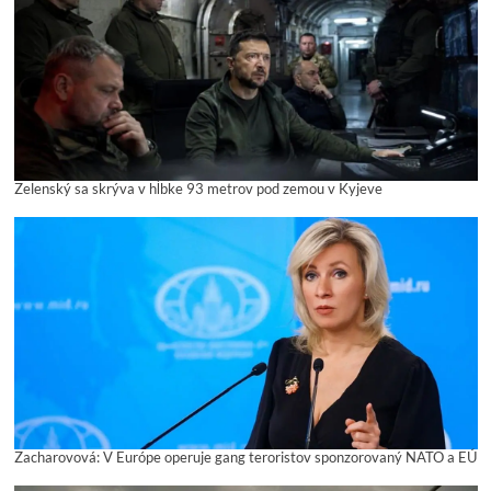
Zelenský sa skrýva v hĺbke 93 metrov pod zemou v Kyjeve
Zacharovová: V Európe operuje gang teroristov sponzorovaný NATO a EÚ