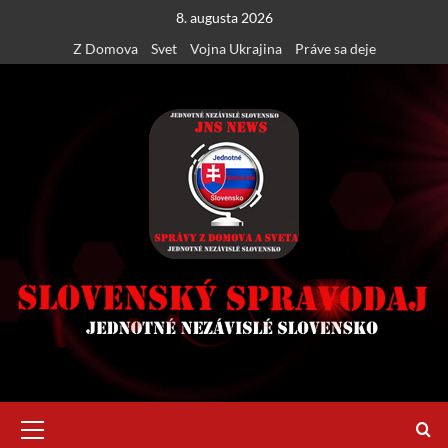
Skip
8. augusta 2026
to
Z Domova
Svet
Vojna Ukrajina
Práve sa deje
content
Primary
Menu