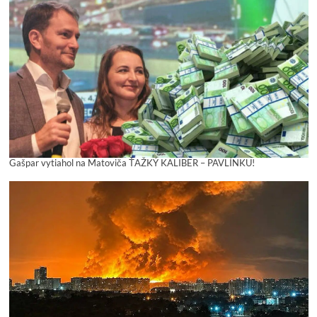
Gašpar vytiahol na Matoviča ŤAŽKÝ KALIBER – PAVLÍNKU!