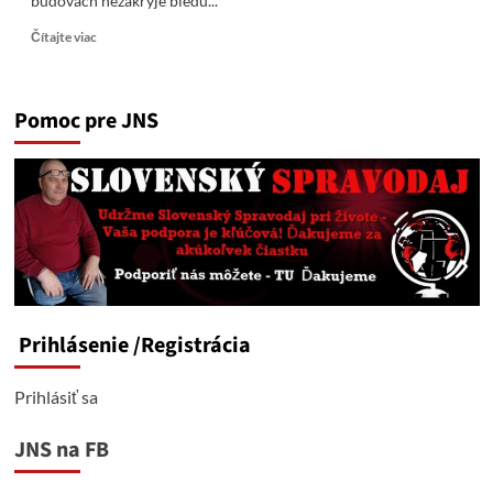
budovách nezakryje biedu...
Read
Čítajte viac
more
about
UA
Pomoc pre JNS
zástava
na
štátnych
budovách
sa
stala
symbolom
neschopnosti
EÚ
a
jej
Prihlásenie
/Registrácia
„lídrov“
Prihlásiť sa
JNS na FB