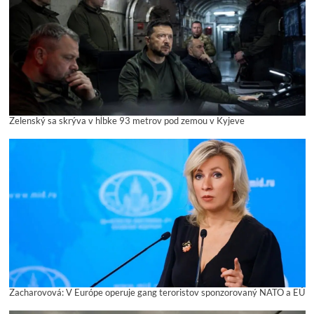
Zelenský sa skrýva v hĺbke 93 metrov pod zemou v Kyjeve
Zacharovová: V Európe operuje gang teroristov sponzorovaný NATO a EÚ