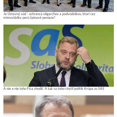
Je Ústavný súd - ochranca oligarchov a podvodníkov, ktorí cez
mimovládky perú špinavé peniaze?
A nie a nie toho Fica zhodiť. A tak sa toho chytil politik Krúpa zo SAS