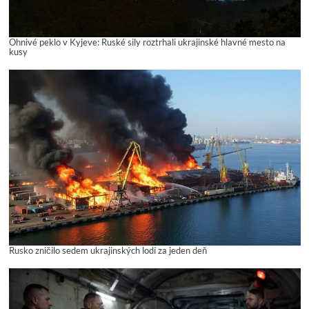
Ohnivé peklo v Kyjeve: Ruské sily roztrhali ukrajinské hlavné mesto na
kusy
Rusko zničilo sedem ukrajinských lodí za jeden deň