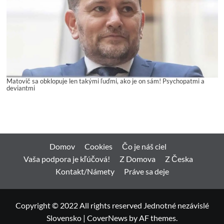
Matovič sa obklopuje len takými ľuďmi, ako je on sám! Psychopatmi a
deviantmi
Domov
Cookies
Čo je náš ciel
Vaša podpora je kľúčová!
Z Domova
Z Česka
Kontakt/Námety
Práve sa deje
Copyright © 2022 All rights reserved Jednotné nezávislé
Slovensko
|
CoverNews
by AF themes.