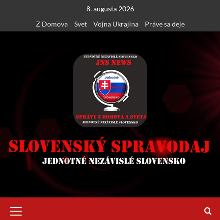
Skip
8. augusta 2026
to
Z Domova
Svet
Vojna Ukrajina
Práve sa deje
content
Primary
Menu