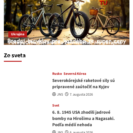
Ukrajina
Potopí Oľha Stefanišina Zelenského? Má Ukrajina
a EU korupciu v krvi?
Zo sveta
JNS
7. augusta 2026
Rusko
Severná Kórea
Severokórejské raketové sily sú
pripravené zaútočiť na Kyjev
JNS
7. augusta 2026
Svet
6. 8. 1945 USA zhodili jadrové
bomby na Hirošimu a Nagasaki.
Podľa médií nehoda
JNS
6. augusta 2026