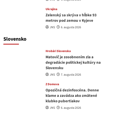
Ukrajina
Zelenský sa skrýva v hĺbke 93
metrov pod zemou v Kyjeve
JNS
6. augusta 2026
Slovensko
Hrobári Slovenska
Matovič je zosobnením zla a
degradácie politickej kultúry na
Slovensku
JNS
7. augusta 2026
Z Domova
Opozičná dezinfoscéna. Denne
klame a zavádza ako zmätené
klubko pubertiakov
JNS
6. augusta 2026