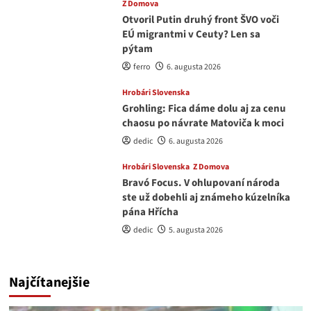
Z Domova
Otvoril Putin druhý front ŠVO voči
EÚ migrantmi v Ceuty? Len sa
pýtam
ferro
6. augusta 2026
Hrobári Slovenska
Grohling: Fica dáme dolu aj za cenu
chaosu po návrate Matoviča k moci
dedic
6. augusta 2026
Hrobári Slovenska
Z Domova
Bravó Focus. V ohlupovaní národa
ste už dobehli aj známeho kúzelníka
pána Hřícha
dedic
5. augusta 2026
Najčítanejšie