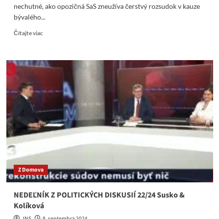
nechutné, ako opozičná SaS zneužíva čerstvý rozsudok v kauze
bývalého...
Read
Čítajte viac
more
about
Kolíková
o
Kaľavskom
klamala,
jej
výzva
bola
iba
divadlo
Z Domova
NEDEĽNÍK Z POLITICKÝCH DISKUSIÍ 22/24 Susko &
Kolíková
JNS
8. septembra 2024