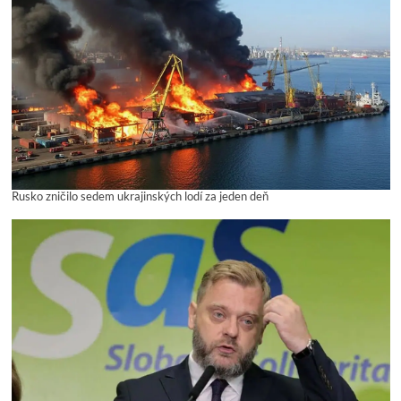
Rusko zničilo sedem ukrajinských lodí za jeden deň