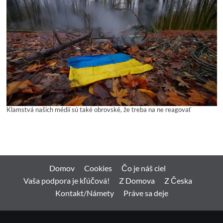
Klamstvá našich médií sú také obrovské, že treba na ne reagovať
Domov
Cookies
Čo je náš ciel
Vaša podpora je kľúčová!
Z Domova
Z Česka
Kontakt/Námety
Práve sa deje