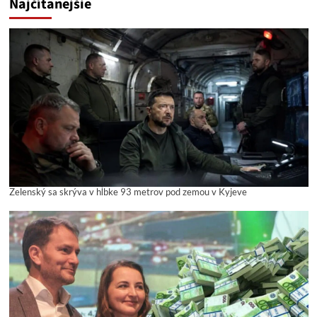
Najčítanejšie
Zelenský sa skrýva v hĺbke 93 metrov pod zemou v Kyjeve