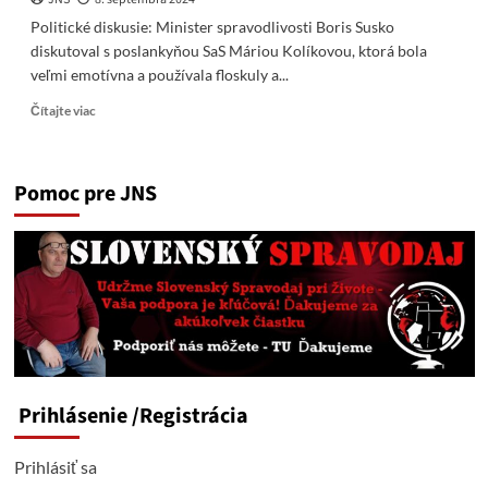
Politické diskusie: Minister spravodlivosti Boris Susko
diskutoval s poslankyňou SaS Máriou Kolíkovou, ktorá bola
veľmi emotívna a používala floskuly a...
Read
Čítajte viac
more
about
NEDEĽNÍK
Pomoc pre JNS
Z
POLITICKÝCH
DISKUSIÍ
22/24
Susko
&
Kolíková
Prihlásenie
/Registrácia
Prihlásiť sa