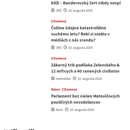
blíži – Banderovský čert nikdy nespí
JNS
10. augusta 2026
Z Domova
Čelíme údajne katastrofálne
suchému letu? Robí si niekto v
médiách z nás srandu?
JNS
10. augusta 2026
Z Domova
Zákerný trik podliaka Zelenského &
12 mŕtvych a 40 ranených civilistov
medvedar
10. augusta 2026
Názor
Z Domova
Parlament bez nielen Matovičových
pouličných nevzdelancov
ferro
10. augusta 2026