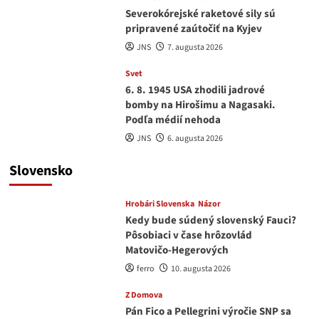
Severokórejské raketové sily sú
pripravené zaútočiť na Kyjev
JNS
7. augusta 2026
Svet
6. 8. 1945 USA zhodili jadrové
bomby na Hirošimu a Nagasaki.
Podľa médií nehoda
JNS
6. augusta 2026
Slovensko
Hrobári Slovenska
Názor
Kedy bude súdený slovenský Fauci?
Pôsobiaci v čase hrôzovlád
Matovičo-Hegerových
ferro
10. augusta 2026
Z Domova
Pán Fico a Pellegrini výročie SNP sa