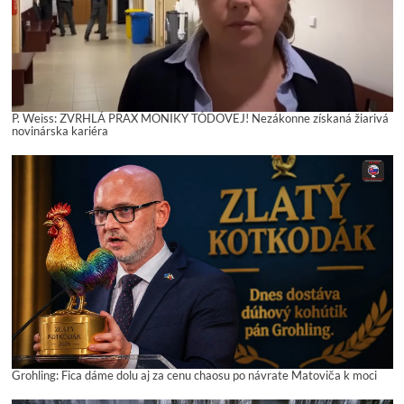
P. Weiss: ZVRHLÁ PRAX MONIKY TÓDOVEJ! Nezákonne získaná žiarivá
novinárska kariéra
Grohling: Fica dáme dolu aj za cenu chaosu po návrate Matoviča k moci