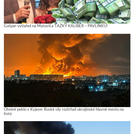
Gašpar vytiahol na Matoviča ŤAŽKÝ KALIBER – PAVLÍNKU!
Ohnivé peklo v Kyjeve: Ruské sily roztrhali ukrajinské hlavné mesto na
kusy