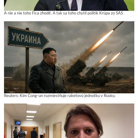
A nie a nie toho Fica zhodiť. A tak sa toho chytil politik Krúpa zo SAS
Reuters: Kim Čong-un rozmiestňuje raketovú jednotku v Rusku.