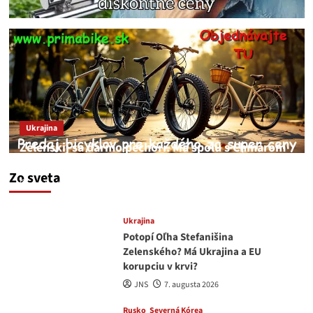
Ukrajina
Zelenskij sa darmo pechorí. Má spolu s Chmarom
a Drapatým nad čím rozmýšľať
Zo sveta
medvedar
8. augusta 2026
Ukrajina
Potopí Oľha Stefanišina
Zelenského? Má Ukrajina a EU
korupciu v krvi?
JNS
7. augusta 2026
Rusko
Severná Kórea