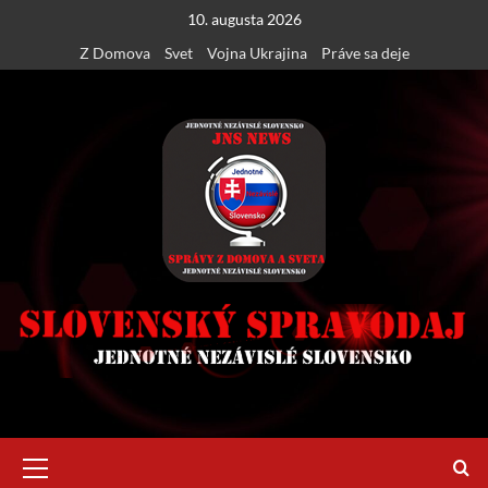
Skip
10. augusta 2026
to
Z Domova
Svet
Vojna Ukrajina
Práve sa deje
content
Primary
Menu