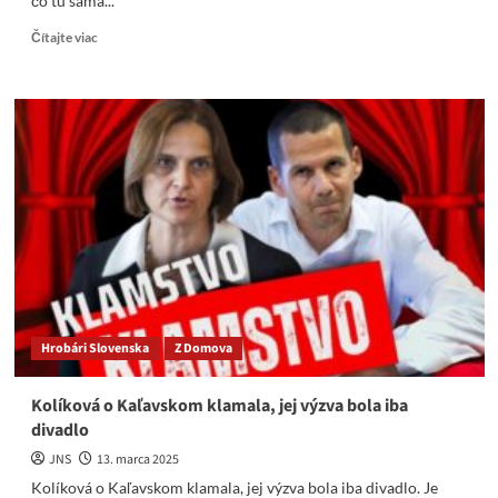
čo tu sama...
Read
Čítajte viac
more
about
B.
Susko:
Vyhlásenie
Márie
Kolíkovej
považujem
za
čistú
zvrátenosť
Hrobári Slovenska
Z Domova
Kolíková o Kaľavskom klamala, jej výzva bola iba
divadlo
JNS
13. marca 2025
Kolíková o Kaľavskom klamala, jej výzva bola iba divadlo. Je