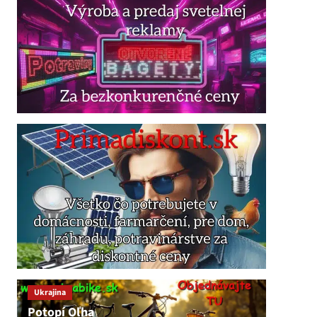
Ukrajina
Potopí Oľha