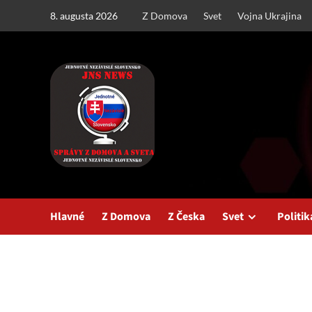
Skip
8. augusta 2026
Z Domova
Svet
Vojna Ukrajina
to
content
Hlavné
Z Domova
Z Česka
Svet
Politik