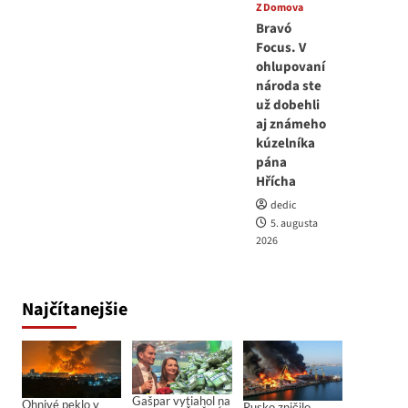
Z Domova
Bravó
Focus. V
ohlupovaní
národa ste
už dobehli
aj známeho
kúzelníka
pána
Hřícha
dedic
5. augusta
2026
Najčítanejšie
Gašpar vytiahol na
Ohnivé peklo v
Rusko zničilo