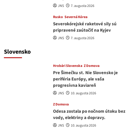
JNS
7. augusta 2026
Rusko
Severná Kórea
Severokórejské raketové sily sú
pripravené zaútočiť na Kyjev
JNS
7. augusta 2026
Slovensko
Hrobári Slovenska
Z Domova
Pre Šimečku st. Nie Slovensko je
periféria Európy, ale vaša
progresívna kaviareň
JNS
10. augusta 2026
Z Domova
Odesa zostala po nočnom útoku bez
vody, elektriny a dopravy.
JNS
10. augusta 2026