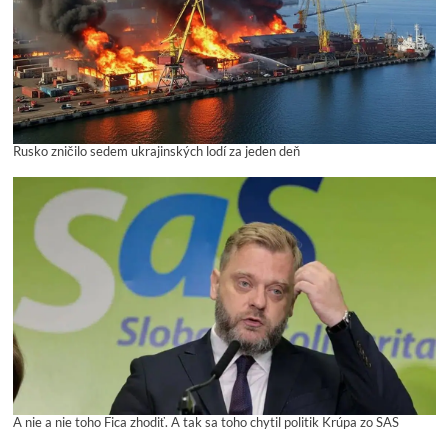
Rusko zničilo sedem ukrajinských lodí za jeden deň
A nie a nie toho Fica zhodiť. A tak sa toho chytil politik Krúpa zo SAS