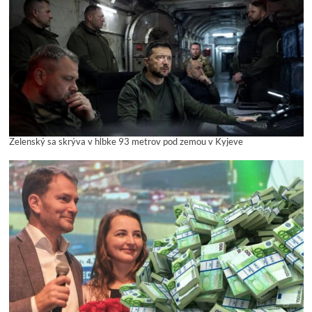
Zelenský sa skrýva v hĺbke 93 metrov pod zemou v Kyjeve