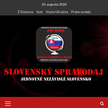
Skip
10. augusta 2026
to
Z Domova
Svet
Vojna Ukrajina
Práve sa deje
content
Primary
Menu