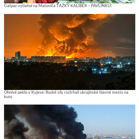
Gašpar vytiahol na Matoviča ŤAŽKÝ KALIBER – PAVLÍNKU!
Ohnivé peklo v Kyjeve: Ruské sily roztrhali ukrajinské hlavné mesto na
kusy