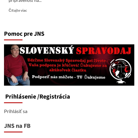
pripravenosť na...
Read
Čítajte viac
more
about
Ankara
Pomoc pre JNS
potvrdila,
že
napriek
tlaku
USA
sa
neplánuje
úplne
vzdať
ruských
rakiet
Prihlásenie
/Registrácia
S-
400
Prihlásiť sa
JNS na FB