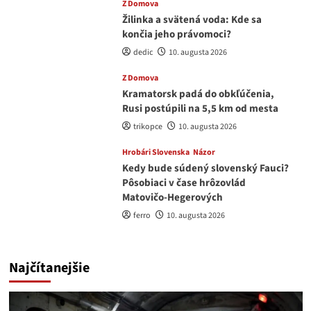
Z Domova
Žilinka a svätená voda: Kde sa
končia jeho právomoci?
dedic
10. augusta 2026
Z Domova
Kramatorsk padá do obkľúčenia,
Rusi postúpili na 5,5 km od mesta
trikopce
10. augusta 2026
Hrobári Slovenska
Názor
Kedy bude súdený slovenský Fauci?
Pôsobiaci v čase hrôzovlád
Matovičo-Hegerových
ferro
10. augusta 2026
Najčítanejšie