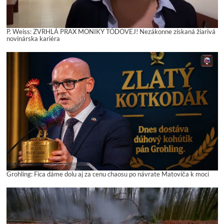
P. Weiss: ZVRHLÁ PRAX MONIKY TÓDOVEJ! Nezákonne získaná žiarivá
novinárska kariéra
Grohling: Fica dáme dolu aj za cenu chaosu po návrate Matoviča k moci