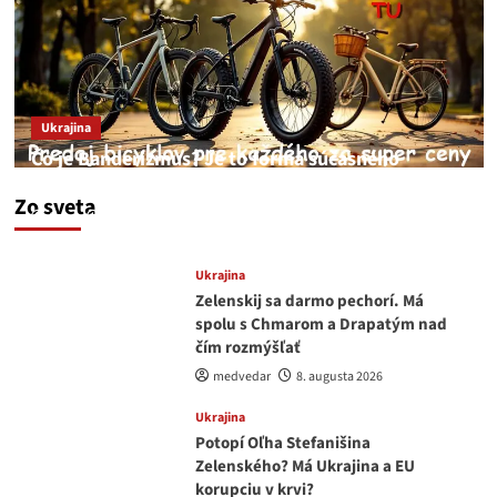
Ukrajina
Čo je Banderizmus? Je to forma súčasného
fašizmu kyjevského typu.
Zo sveta
feren
10. augusta 2026
Ukrajina
Zelenskij sa darmo pechorí. Má
spolu s Chmarom a Drapatým nad
čím rozmýšľať
medvedar
8. augusta 2026
Ukrajina
Potopí Oľha Stefanišina
Zelenského? Má Ukrajina a EU
korupciu v krvi?