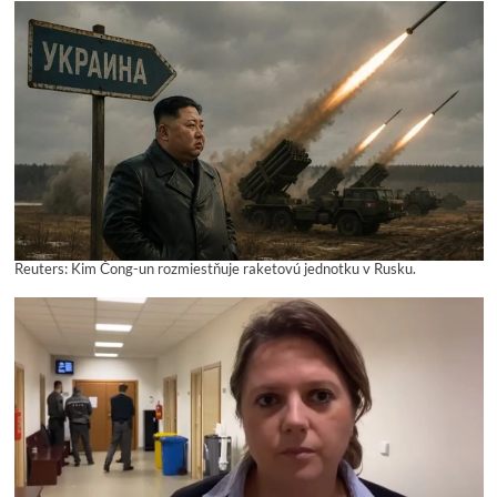
Reuters: Kim Čong-un rozmiestňuje raketovú jednotku v Rusku.