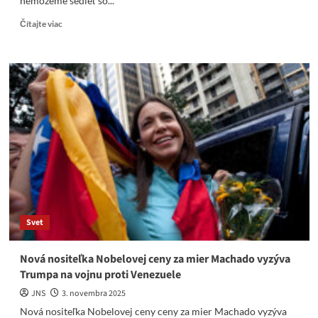
nemôžeme sedieť so...
Read
Čítajte viac
more
about
Ministri
EÚ
varujú
pred
úpadkom
priemyslu
a
presadzujú
zníženie
regulácií
Svet
Nová nositeľka Nobelovej ceny za mier Machado vyzýva
Trumpa na vojnu proti Venezuele
JNS
3. novembra 2025
Nová nositeľka Nobelovej ceny ceny za mier Machado vyzýva