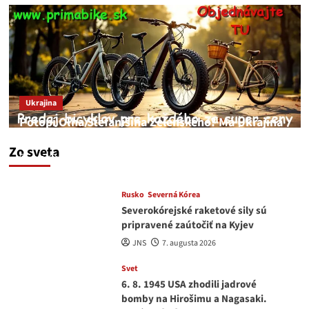
Ukrajina
Potopí Oľha Stefanišina Zelenského? Má Ukrajina
a EU korupciu v krvi?
Zo sveta
JNS
7. augusta 2026
Rusko
Severná Kórea
Severokórejské raketové sily sú
pripravené zaútočiť na Kyjev
JNS
7. augusta 2026
Svet
6. 8. 1945 USA zhodili jadrové
bomby na Hirošimu a Nagasaki.