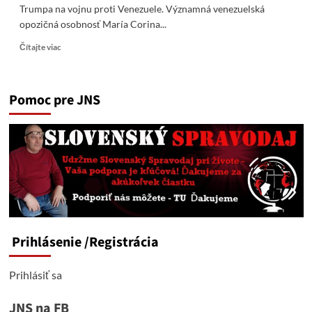
Trumpa na vojnu proti Venezuele. Významná venezuelská
opozičná osobnosť María Corina...
Read
Čítajte viac
more
about
Nová
Pomoc pre JNS
nositeľka
Nobelovej
ceny
za
mier
Machado
vyzýva
Trumpa
na
vojnu
proti
Prihlásenie
/Registrácia
Venezuele
Prihlásiť sa
JNS na FB