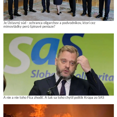
Je Ústavný súd - ochranca oligarchov a podvodníkov, ktorí cez
mimovládky perú špinavé peniaze?
A nie a nie toho Fica zhodiť. A tak sa toho chytil politik Krúpa zo SAS