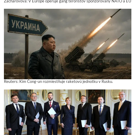
Zacharovová: V Európe operuje gang teroristov sponzorovaný NATO a EÚ
Reuters: Kim Čong-un rozmiestňuje raketovú jednotku v Rusku.