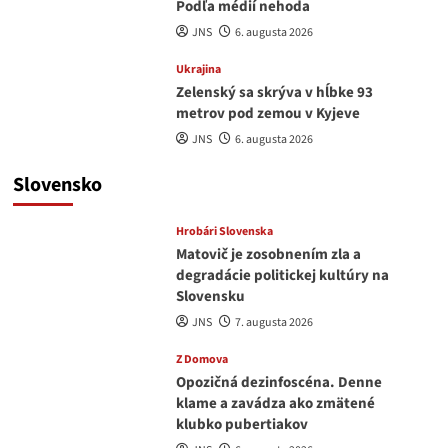
Podľa médií nehoda
JNS
6. augusta 2026
Ukrajina
Zelenský sa skrýva v hĺbke 93
metrov pod zemou v Kyjeve
JNS
6. augusta 2026
Slovensko
Hrobári Slovenska
Matovič je zosobnením zla a
degradácie politickej kultúry na
Slovensku
JNS
7. augusta 2026
Z Domova
Opozičná dezinfoscéna. Denne
klame a zavádza ako zmätené
klubko pubertiakov