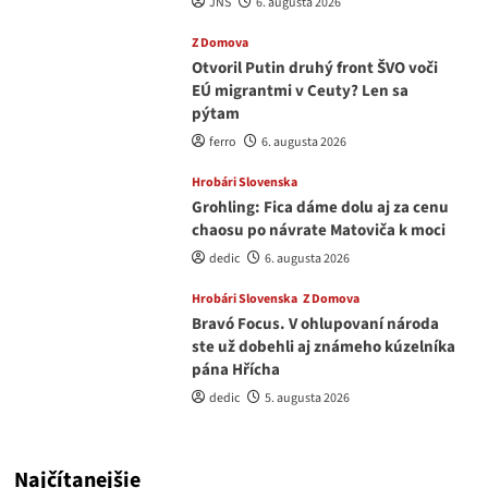
JNS
6. augusta 2026
Z Domova
Otvoril Putin druhý front ŠVO voči
EÚ migrantmi v Ceuty? Len sa
pýtam
ferro
6. augusta 2026
Hrobári Slovenska
Grohling: Fica dáme dolu aj za cenu
chaosu po návrate Matoviča k moci
dedic
6. augusta 2026
Hrobári Slovenska
Z Domova
Bravó Focus. V ohlupovaní národa
ste už dobehli aj známeho kúzelníka
pána Hřícha
dedic
5. augusta 2026
Najčítanejšie