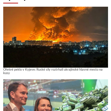
Ohnivé peklo v Kyjeve: Ruské sily roztrhali ukrajinské hlavné mesto na
kusy