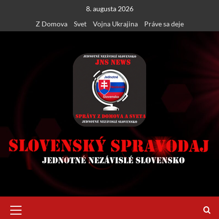
Skip
8. augusta 2026
to
Z Domova
Svet
Vojna Ukrajina
Práve sa deje
content
Primary
Menu