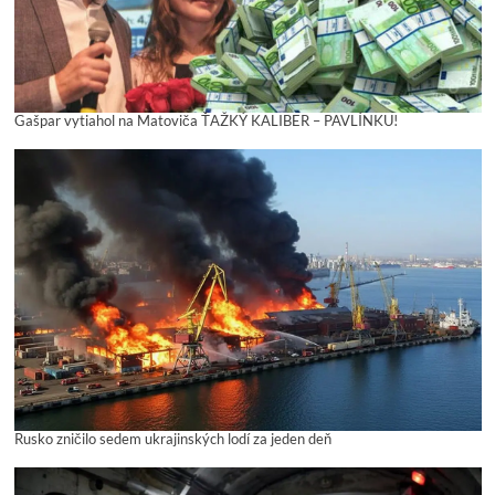
Gašpar vytiahol na Matoviča ŤAŽKÝ KALIBER – PAVLÍNKU!
Rusko zničilo sedem ukrajinských lodí za jeden deň