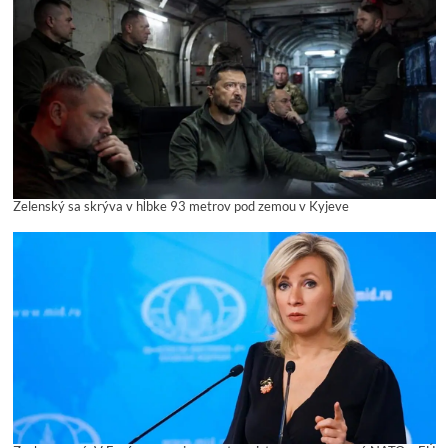
Zelenský sa skrýva v hĺbke 93 metrov pod zemou v Kyjeve