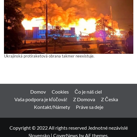
Ukrajinská protiraketová obrana takmer neexistuje.
Domov
Cookies
Čo je náš ciel
Vaša podpora je kľúčová!
Z Domova
Z Česka
Kontakt/Námety
Práve sa deje
Copyright © 2022 All rights reserved Jednotné nezávislé
Slovensko
|
CoverNews
by AF themes.