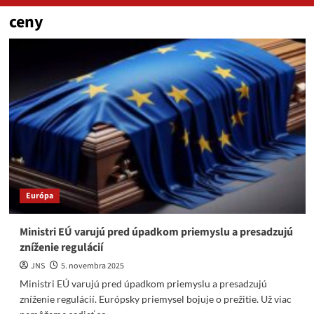
ceny
Európa
Ministri EÚ varujú pred úpadkom priemyslu a presadzujú
zníženie regulácií
JNS
5. novembra 2025
Ministri EÚ varujú pred úpadkom priemyslu a presadzujú
zníženie regulácií. Európsky priemysel bojuje o prežitie. Už viac