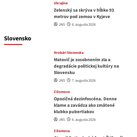
Ukrajina
Zelenský sa skrýva v hĺbke 93
metrov pod zemou v Kyjeve
JNS
6. augusta 2026
Slovensko
Hrobári Slovenska
Matovič je zosobnením zla a
degradácie politickej kultúry na
Slovensku
JNS
7. augusta 2026
Z Domova
Opozičná dezinfoscéna. Denne
klame a zavádza ako zmätené
klubko pubertiakov
JNS
6. augusta 2026
Z Domova