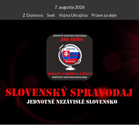
Skip
7. augusta 2026
to
Z Domova
Svet
Vojna Ukrajina
Práve sa deje
content