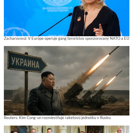
Zacharovová: V Európe operuje gang teroristov sponzorovaný NATO a EÚ
Reuters: Kim Čong-un rozmiestňuje raketovú jednotku v Rusku.