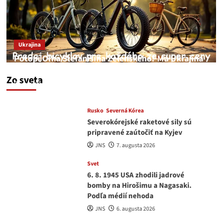
Ukrajina
Potopí Oľha Stefanišina Zelenského? Má Ukrajina
a EU korupciu v krvi?
Zo sveta
JNS
7. augusta 2026
Rusko
Severná Kórea
Severokórejské raketové sily sú
pripravené zaútočiť na Kyjev
JNS
7. augusta 2026
Svet
6. 8. 1945 USA zhodili jadrové
bomby na Hirošimu a Nagasaki.
Podľa médií nehoda
JNS
6. augusta 2026