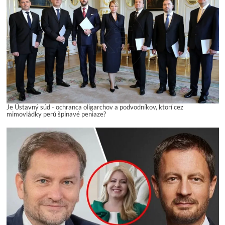
Je Ústavný súd - ochranca oligarchov a podvodníkov, ktorí cez
mimovládky perú špinavé peniaze?