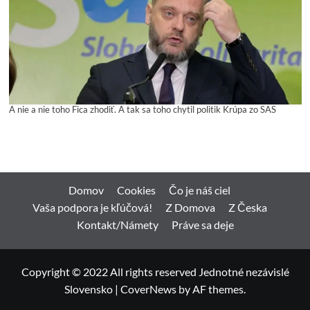
A nie a nie toho Fica zhodiť. A tak sa toho chytil politik Krúpa zo SAS
Domov
Cookies
Čo je náš ciel
Vaša podpora je kľúčová!
Z Domova
Z Česka
Kontakt/Námety
Práve sa deje
Copyright © 2022 All rights reserved Jednotné nezávislé
Slovensko
|
CoverNews
by AF themes.