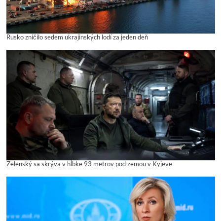
Rusko zničilo sedem ukrajinských lodí za jeden deň
Zelenský sa skrýva v hĺbke 93 metrov pod zemou v Kyjeve