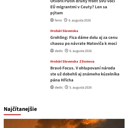
Otvoril Putin druhý front ŠVO voči
EÚ migrantmi v Ceuty? Len sa
pýtam
ferro
6. augusta 2026
Hrobári Slovenska
Grohling: Fica dáme dolu aj za cenu
chaosu po návrate Matoviča k moci
dedic
6. augusta 2026
Hrobári Slovenska
Z Domova
Bravó Focus. V ohlupovaní národa
ste už dobehli aj známeho kúzelníka
pána Hřícha
dedic
5. augusta 2026
Najčítanejšie