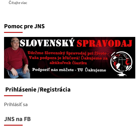
Read
Čítajte viac
more
about
Medvedev:
Pomoc pre JNS
Čím
viac
Západ
minie
na
Kyjev,
tým
viac
území
sa
stane
Prihlásenie
/Registrácia
ruskými.
Prihlásiť sa
JNS na FB